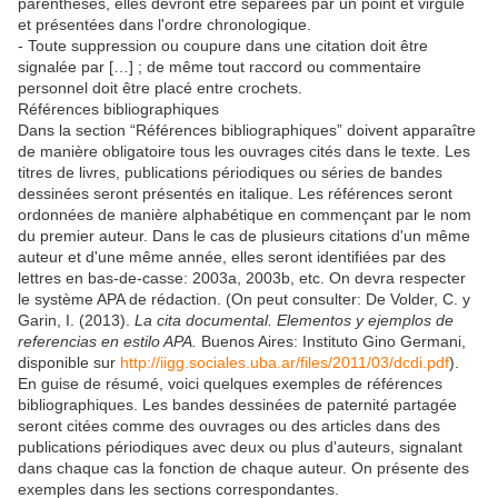
parenthèses, elles devront être séparées par un point et virgule
et présentées dans l'ordre chronologique.
- Toute suppression ou coupure dans une citation doit être
signalée par […] ; de même tout raccord ou commentaire
personnel doit être placé entre crochets.
Références bibliographiques
Dans la section “Références bibliographiques” doivent apparaître
de manière obligatoire tous les ouvrages cités dans le texte. Les
titres de livres, publications périodiques ou séries de bandes
dessinées seront présentés en italique. Les références seront
ordonnées de manière alphabétique en commençant par le nom
du premier auteur. Dans le cas de plusieurs citations d'un même
auteur et d'une même année, elles seront identifiées par des
lettres en bas-de-casse: 2003a, 2003b, etc. On devra respecter
le système APA de rédaction. (On peut consulter: De Volder, C. y
Garin, I. (2013).
La cita documental. Elementos y ejemplos de
referencias en estilo APA.
Buenos Aires: Instituto Gino Germani,
disponible sur
http://iigg.sociales.uba.ar/files/2011/03/dcdi.pdf
).
En guise de résumé, voici quelques exemples de références
bibliographiques. Les bandes dessinées de paternité partagée
seront citées comme des ouvrages ou des articles dans des
publications périodiques avec deux ou plus d'auteurs, signalant
dans chaque cas la fonction de chaque auteur. On présente des
exemples dans les sections correspondantes.