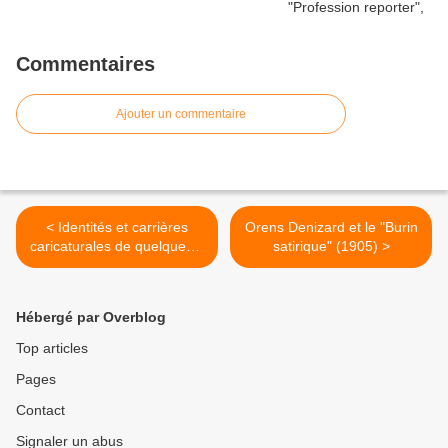
Commentaires
Ajouter un commentaire
< Identités et carrières
Orens Denizard et le "Burin
caricaturales de quelques «
satirique" (1905) >
grands » de ce monde :
pour une modélisation de la
satire visuelle / appel à
Hébergé par Overblog
contributions (nouvelle date
butoir : 30 avril 2014)
Top articles
Pages
Contact
Signaler un abus