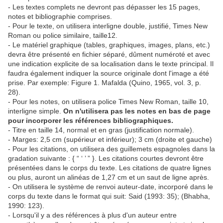
- Les textes complets ne devront pas dépasser les 15 pages,
notes et bibliographie comprises.
- Pour le texte, on utilisera interligne double, justifié, Times New
Roman ou police similaire, taille12.
- Le matériel graphique (tables, graphiques, images, plans, etc.)
devra être présenté en fichier séparé, dûment numéroté et avec
une indication explicite de sa localisation dans le texte principal. Il
faudra également indiquer la source originale dont l'image a été
prise. Par exemple: Figure 1. Mafalda (Quino, 1965, vol. 3, p.
28).
- Pour les notes, on utilisera police Times New Roman, taille 10,
interligne simple.
On n'utilisera pas les notes en bas de page
pour incorporer les références bibliographiques.
- Titre en taille 14, normal et en gras (justification normale).
- Marges: 2,5 cm (supérieur et inférieur); 3 cm (droite et gauche)
- Pour les citations, on utilisera des guillemets espagnoles dans la
gradation suivante : { “ ‘ ’ ” }. Les citations courtes devront être
présentées dans le corps du texte. Les citations de quatre lignes
ou plus, auront un alinéas de 1,27 cm et un saut de ligne après.
- On utilisera le système de renvoi auteur-date, incorporé dans le
corps du texte dans le format qui suit: Said (1993: 35); (Bhabha,
1990: 123).
- Lorsqu'il y a des références à plus d'un auteur entre