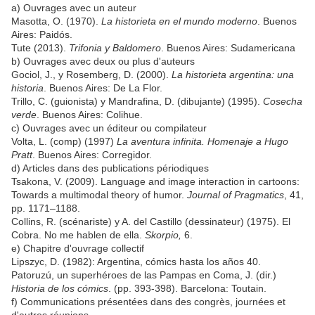
a) Ouvrages avec un auteur
Masotta, O. (1970).
La historieta en el mundo moderno
. Buenos
Aires: Paidós.
Tute (2013).
Trifonia y Baldomero
. Buenos Aires: Sudamericana
b) Ouvrages avec deux ou plus d'auteurs
Gociol, J., y Rosemberg, D. (2000).
La historieta argentina: una
historia
. Buenos Aires: De La Flor.
Trillo, C. (guionista) y Mandrafina, D. (dibujante) (1995).
Cosecha
verde
. Buenos Aires: Colihue.
c) Ouvrages avec un éditeur ou compilateur
Volta, L. (comp) (1997)
La aventura infinita. Homenaje a Hugo
Pratt
. Buenos Aires: Corregidor.
d) Articles dans des publications périodiques
Tsakona, V. (2009). Language and image interaction in cartoons:
Towards a multimodal theory of humor.
Journal of Pragmatics
, 41,
pp. 1171–1188.
Collins, R. (scénariste) y A. del Castillo (dessinateur) (1975). El
Cobra. No me hablen de ella.
Skorpio,
6.
e) Chapitre d'ouvrage collectif
Lipszyc, D. (1982): Argentina, cómics hasta los años 40.
Patoruzú, un superhéroes de las Pampas en Coma, J. (dir.)
Historia de los cómics
. (pp. 393-398). Barcelona: Toutain.
f) Communications présentées dans des congrès, journées et