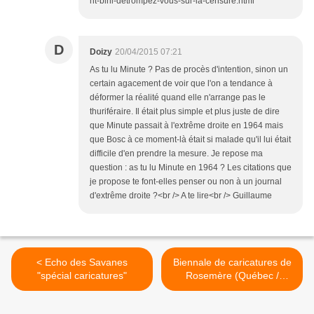
nt-bihl-detrompez-vous-sur-la-censure.html
D
Doizy
20/04/2015 07:21
As tu lu Minute ? Pas de procès d'intention, sinon un
certain agacement de voir que l'on a tendance à
déformer la réalité quand elle n'arrange pas le
thuriféraire. Il était plus simple et plus juste de dire
que Minute passait à l'extrême droite en 1964 mais
que Bosc à ce moment-là était si malade qu'il lui était
difficile d'en prendre la mesure. Je repose ma
question : as tu lu Minute en 1964 ? Les citations que
je propose te font-elles penser ou non à un journal
d'extrême droite ?<br /> A te lire<br /> Guillaume
< Echo des Savanes
Biennale de caricatures de
"spécial caricatures"
Rosemère (Québec /
Canada) >