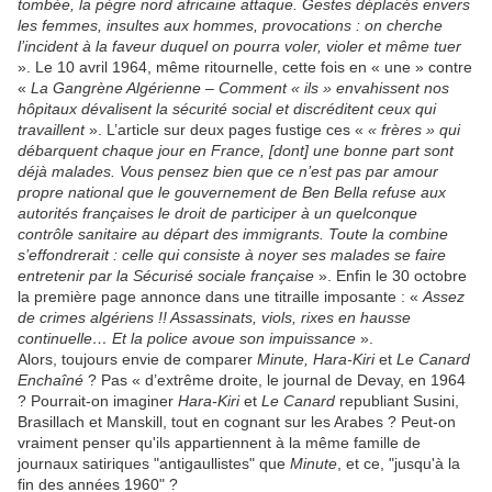
tombée, la pègre nord africaine attaque. Gestes déplacés envers
les femmes, insultes aux hommes, provocations : on cherche
l’incident à la faveur duquel on pourra voler, violer et même tuer
». Le 10 avril 1964, même ritournelle, cette fois en « une » contre
«
La Gangrène Algérienne – Comment « ils » envahissent nos
hôpitaux dévalisent la sécurité social et discréditent ceux qui
travaillent
». L’article sur deux pages fustige ces «
« frères » qui
débarquent chaque jour en France, [dont] une bonne part sont
déjà malades. Vous pensez bien que ce n’est pas par amour
propre national que le gouvernement de Ben Bella refuse aux
autorités françaises le droit de participer à un quelconque
contrôle sanitaire au départ des immigrants. Toute la combine
s’effondrerait : celle qui consiste à noyer ses malades se faire
entretenir par la Sécurisé sociale française
». Enfin le 30 octobre
la première page annonce dans une titraille imposante : «
Assez
de crimes algériens !! Assassinats, viols, rixes en hausse
continuelle… Et la police avoue son impuissance
».
Alors, toujours envie de comparer
Minute, Hara-Kiri
et
Le Canard
Enchaîné
? Pas « d’extrême droite, le journal de Devay, en 1964
? Pourrait-on imaginer
Hara-Kiri
et
Le Canard
republiant Susini,
Brasillach et Manskill, tout en cognant sur les Arabes ? Peut-on
vraiment penser qu'ils appartiennent à la même famille de
journaux satiriques "antigaullistes" que
Minute
, et ce, "jusqu'à la
fin des années 1960" ?