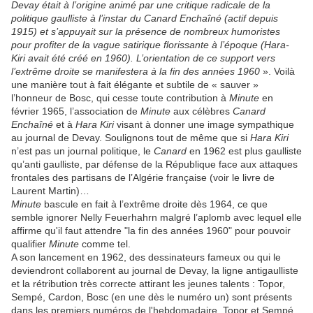
Devay était à l’origine animé par une critique radicale de la
politique gaulliste à l’instar du Canard Enchaîné (actif depuis
1915) et s’appuyait sur la présence de nombreux humoristes
pour profiter de la vague satirique florissante à l’époque (Hara-
Kiri avait été créé en 1960). L’orientation de ce support vers
l’extrême droite se manifestera à la fin des années 1960
». Voilà
une manière tout à fait élégante et subtile de « sauver »
l’honneur de Bosc, qui cesse toute contribution à
Minute
en
février 1965, l’association de
Minute
aux célèbres
Canard
Enchaîné
et à
Hara Kiri
visant à donner une image sympathique
au journal de Devay. Soulignons tout de même que si
Hara Kiri
n’est pas un journal politique, le
Canard
en 1962 est plus gaulliste
qu’anti gaulliste, par défense de la République face aux attaques
frontales des partisans de l’Algérie française (voir le livre de
Laurent Martin)…
Minute
bascule en fait à l’extrême droite dès 1964, ce que
semble ignorer Nelly Feuerhahrn malgré l’aplomb avec lequel elle
affirme qu'il faut attendre "la fin des années 1960" pour pouvoir
qualifier
Minute
comme tel.
A son lancement en 1962, des dessinateurs fameux ou qui le
deviendront collaborent au journal de Devay, la ligne antigaulliste
et la rétribution très correcte attirant les jeunes talents : Topor,
Sempé, Cardon, Bosc (en une dès le numéro un) sont présents
dans les premiers numéros de l'hebdomadaire. Topor et Sempé