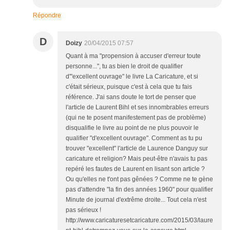
Répondre
D
Doizy
20/04/2015 07:57
Quant à ma "propension à accuser d'erreur toute
personne...", tu as bien le droit de qualifier
d'"excellent ouvrage" le livre La Caricature, et si
c'était sérieux, puisque c'est à cela que tu fais
référence. J'ai sans doute le tort de penser que
l'article de Laurent Bihl et ses innombrables erreurs
(qui ne te posent manifestement pas de problème)
disqualifie le livre au point de ne plus pouvoir le
qualifier "d'excellent ouvrage". Comment as tu pu
trouver "excellent" l'article de Laurence Danguy sur
caricature et religion? Mais peut-être n'avais tu pas
repéré les fautes de Laurent en lisant son article ?
Ou qu'elles ne t'ont pas gênées ? Comme ne te gène
pas d'attendre "la fin des années 1960" pour qualifier
Minute de journal d'extrême droite... Tout cela n'est
pas sérieux !
http://www.caricaturesetcaricature.com/2015/03/laure