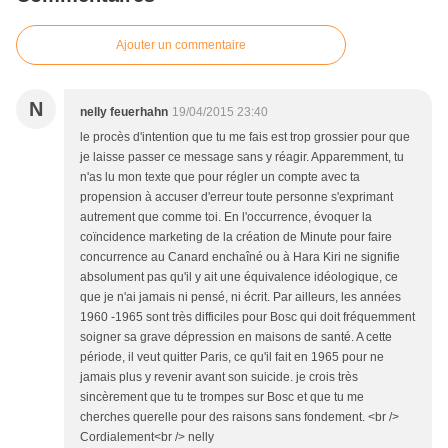
Ajouter un commentaire
N
nelly feuerhahn
19/04/2015 23:40
le procès d'intention que tu me fais est trop grossier pour que
je laisse passer ce message sans y réagir. Apparemment, tu
n'as lu mon texte que pour régler un compte avec ta
propension à accuser d'erreur toute personne s'exprimant
autrement que comme toi. En l'occurrence, évoquer la
coïncidence marketing de la création de Minute pour faire
concurrence au Canard enchaîné ou à Hara Kiri ne signifie
absolument pas qu'il y ait une équivalence idéologique, ce
que je n'ai jamais ni pensé, ni écrit. Par ailleurs, les années
1960 -1965 sont très difficiles pour Bosc qui doit fréquemment
soigner sa grave dépression en maisons de santé. A cette
période, il veut quitter Paris, ce qu'il fait en 1965 pour ne
jamais plus y revenir avant son suicide. je crois très
sincèrement que tu te trompes sur Bosc et que tu me
cherches querelle pour des raisons sans fondement. <br />
Cordialement<br /> nelly