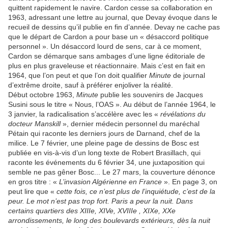
quittent rapidement le navire. Cardon cesse sa collaboration en
1963, adressant une lettre au journal, que Devay évoque dans le
recueil de dessins qu’il publie en fin d’année. Devay ne cache pas
que le départ de Cardon a pour base un « désaccord politique
personnel ». Un désaccord lourd de sens, car à ce moment,
Cardon se démarque sans ambages d’une ligne éditoriale de
plus en plus graveleuse et réactionnaire. Mais c’est en fait en
1964, que l’on peut et que l’on doit qualifier
Minute
de journal
d’extrême droite, sauf à préférer enjoliver la réalité.
Début octobre 1963,
Minute
publie les souvenirs de Jacques
Susini sous le titre « Nous, l’OAS ». Au début de l’année 1964, le
3 janvier, la radicalisation s’accélère avec les «
révélations du
docteur Manskill
», dernier médecin personnel du maréchal
Pétain qui raconte les derniers jours de Darnand, chef de la
milice. Le 7 février, une pleine page de dessins de Bosc est
publiée en vis-à-vis d’un long texte de Robert Brasillach, qui
raconte les événements du 6 février 34, une juxtaposition qui
semble ne pas gêner Bosc... Le 27 mars, la couverture dénonce
en gros titre : «
L’invasion Algérienne en France
». En page 3, on
peut lire que «
cette fois, ce n’est plus de l’inquiétude, c’est de la
peur. Le mot n’est pas trop fort. Paris a peur la nuit. Dans
certains quartiers des XIIIe, XIVe, XVIIIe , XIXe, XXe
arrondissements, le long des boulevards extérieurs, dès la nuit