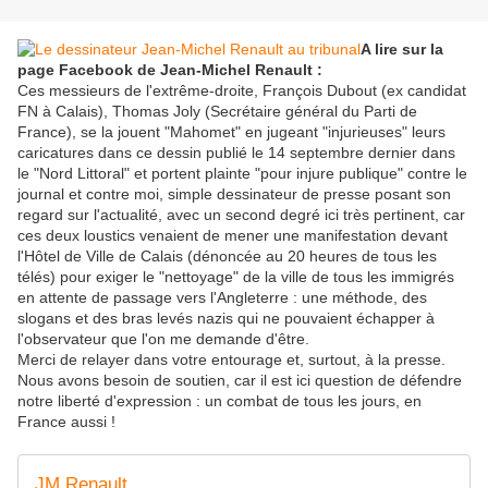
A lire sur la
page Facebook de Jean-Michel Renault :
Ces messieurs de l'extrême-droite, François Dubout (ex candidat
FN à Calais), Thomas Joly (Secrétaire général du Parti de
France), se la jouent "Mahomet" en jugeant "injurieuses" leurs
caricatures dans ce dessin publié le 14 septembre dernier dans
le "Nord Littoral" et portent plainte "pour injure publique" contre le
journal et contre moi, simple dessinateur de presse posant son
regard sur l'actualité, avec un second degré ici très pertinent, car
ces deux loustics venaient de mener une manifestation devant
l'Hôtel de Ville de Calais (dénoncée au 20 heures de tous les
télés) pour exiger le "nettoyage" de la ville de tous les immigrés
en attente de passage vers l'Angleterre : une méthode, des
slogans et des bras levés nazis qui ne pouvaient échapper à
l'observateur que l'on me demande d'être.
Merci de relayer dans votre entourage et, surtout, à la presse.
Nous avons besoin de soutien, car il est ici question de défendre
notre liberté d'expression : un combat de tous les jours, en
France aussi !
JM Renault