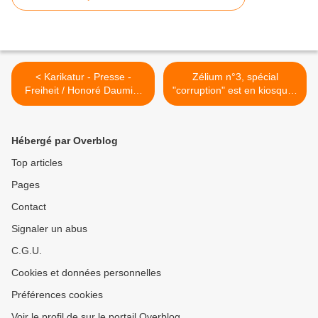
< Karikatur - Presse -
Zélium n°3, spécial
Freiheit / Honoré Daumier
"corruption" est en kiosques
und die französische
>
Bildsatire 31.05. –
20.09.2015
Hébergé par Overblog
Top articles
Pages
Contact
Signaler un abus
C.G.U.
Cookies et données personnelles
Préférences cookies
Voir le profil de sur le portail Overblog