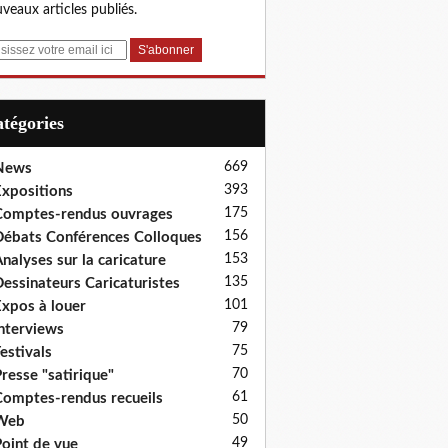
veaux articles publiés.
Catégories
669
News
393
xpositions
175
omptes-rendus ouvrages
156
ébats Conférences Colloques
153
nalyses sur la caricature
135
essinateurs Caricaturistes
101
xpos à louer
79
nterviews
75
estivals
70
resse "satirique"
61
omptes-rendus recueils
50
Web
49
oint de vue