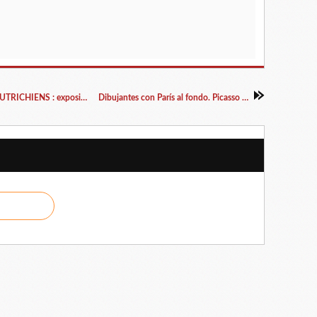
FRANKREICH, WIR KOMMEN - ALLEZ LES AUTRICHIENS : exposition à l'Ambassade d'Autriche à Paris
Dibujantes con París al fondo. Picasso y las revistas ilustradas