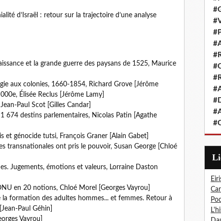
#G
alité d’Israël : retour sur la trajectoire d’une analyse
#V
#P
#A
#R
Renaissance et la grande guerre des paysans de 1525, Maurice
#Q
#R
cologie aux colonies, 1660-1854, Richard Grove [Jérôme
#A
0 000e, Élisée Reclus [Jérôme Lamy]
#D
 Jean-Paul Scot [Gilles Candar]
#A
1 674 destins parlementaires, Nicolas Patin [Agathe
#C
ais et génocide tutsi, François Graner [Alain Gabet]
es transnationales ont pris le pouvoir, Susan George [Chloé
L
es. Jugements, émotions et valeurs, Lorraine Daston
Eiri
L’ONU en 20 notions, Chloé Morel [Georges Vayrou]
Car
e la formation des adultes hommes... et femmes. Retour à
Pod
 [Jean-Paul Géhin]
L'h
Georges Vayrou]
Dau