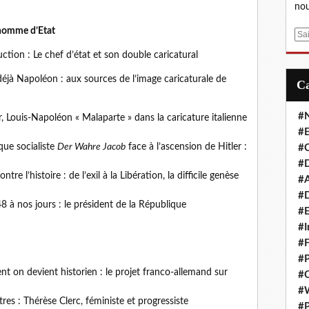
nou
l’homme d’Etat
E
m
ction : Le chef d’état et son double caricatural
a
i
éjà Napoléon : aux sources de l’image caricaturale de
l
#
, Louis-Napoléon « Malaparte » dans la caricature italienne
#E
que socialiste
Der Wahre Jacob
face à l’ascension de Hitler :
#C
#D
e l’histoire : de l’exil à la Libération, la difficile genèse
#A
#D
 à nos jours : le président de la République
#E
#I
#F
#P
t on devient historien : le projet franco-allemand sur
#C
#
utres : Thérèse Clerc, féministe et progressiste
#P