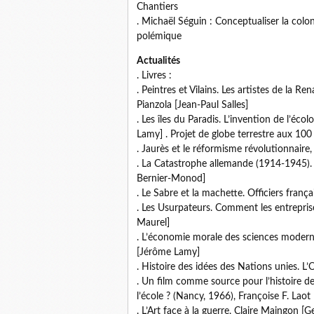
Chantiers
. Michaël Séguin : Conceptualiser la coloni
polémique
Actualités
. Livres :
. Peintres et Vilains. Les artistes de la 
Pianzola [Jean-Paul Salles]
. Les îles du Paradis. L’invention de l’é
Lamy] . Projet de globe terrestre aux 10
. Jaurès et le réformisme révolutionnaire,
. La Catastrophe allemande (1914-1945). 
Bernier-Monod]
. Le Sabre et la machette. Officiers franç
. Les Usurpateurs. Comment les entrepris
Maurel]
. L’économie morale des sciences modern
[Jérôme Lamy]
. Histoire des idées des Nations unies. 
. Un film comme source pour l’histoire d
l’école ? (Nancy, 1966), Françoise F. Laot
. L’Art face à la guerre, Claire Maingon [