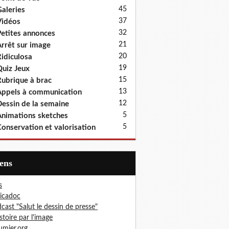
45
aleries
37
idéos
32
etites annonces
21
rrêt sur image
20
idiculosa
19
uiz Jeux
15
ubrique à brac
13
ppels à communication
12
essin de la semaine
5
nimations sketches
5
onservation et valorisation
iens
s
icadoc
cast "Salut le dessin de presse"
istoire par l'image
mier.org