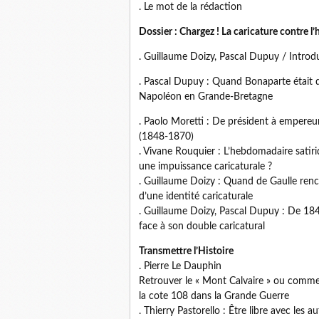
. Le mot de la rédaction
Dossier : Chargez ! La caricature contre 
. Guillaume Doizy, Pascal Dupuy / Introdu
. Pascal Dupuy : Quand Bonaparte était d
Napoléon en Grande-Bretagne
. Paolo Moretti : De président à empereur
(1848-1870)
. Vivane Rouquier : L’hebdomadaire satiri
une impuissance caricaturale ?
. Guillaume Doizy : Quand de Gaulle rencontr
d’une identité caricaturale
. Guillaume Doizy, Pascal Dupuy : De 1848
face à son double caricatural
Transmettre l’Histoire
. Pierre Le Dauphin
Retrouver le « Mont Calvaire » ou commen
la cote 108 dans la Grande Guerre
. Thierry Pastorello : Être libre avec les a