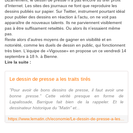
Bizarrement, le dessin de presse n'a pas encore su tirer profit
d'Internet. Les sites des journaux ne font que reproduire les
dessins publiés sur papier. Sur Twitter, instrument pourtant idéal
pour publier des dessins en réaction à l'actu, on ne voit pas
apparaître de nouveaux talents. Ils ne parviennent visiblement
pas à être suffisament retwittés. Ou alors ils n'essaient même
pas.
Reste alors d'autres moyens de gagner en visibilité et en
notoriété, comme les duels de dessin en public, qui fonctionnent
très bien. L'équipe de «Vigousse» en propose un ce vendredi 14
septembre à 18 h. à Bienne.
Lire la suite :
Le dessin de presse a les traits tirés
"Pour avoir de bons dessins de presse, il faut avoir une
bonne presse." Cette vérité presque en forme de
Lapalissade, Barrigue fait bien de la rappeler. Et le
dessinateur historique du "Matin" et...
https://www.lematin.ch/economie/Le-dessin-de-presse-a-les-traits-tires/story/13684025