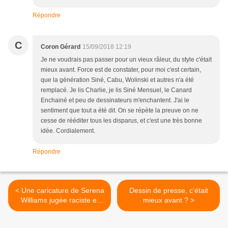
Répondre
C
Coron Gérard
15/09/2018 12:19
Je ne voudrais pas passer pour un vieux râleur, du style c'était
mieux avant. Force est de constater, pour moi c'est certain,
que la génération Siné, Cabu, Wolinski et autres n'a été
remplacé. Je lis Charlie, je lis Siné Mensuel, le Canard
Enchainé et peu de dessinateurs m'enchantent. J'ai le
sentiment que tout a été dit. On se répète la preuve on ne
cesse de rééditer tous les disparus, et c'est une très bonne
idée. Cordialement.
Répondre
< Une caricature de Serena
Dessin de presse, c’était
Williams jugée raciste et
mieux avant ? >
sexiste crée la polémique