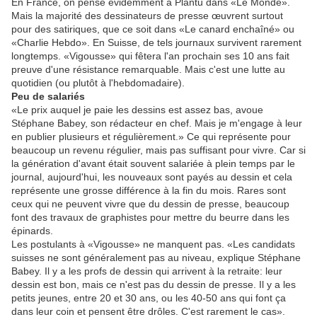
En France, on pense évidemment à Plantu dans «Le Monde».
Mais la majorité des dessinateurs de presse œuvrent surtout
pour des satiriques, que ce soit dans «Le canard enchaîné» ou
«Charlie Hebdo». En Suisse, de tels journaux survivent rarement
longtemps. «Vigousse» qui fêtera l'an prochain ses 10 ans fait
preuve d'une résistance remarquable. Mais c'est une lutte au
quotidien (ou plutôt à l'hebdomadaire).
Peu de salariés
«Le prix auquel je paie les dessins est assez bas, avoue
Stéphane Babey, son rédacteur en chef. Mais je m'engage à leur
en publier plusieurs et régulièrement.» Ce qui représente pour
beaucoup un revenu régulier, mais pas suffisant pour vivre. Car si
la génération d'avant était souvent salariée à plein temps par le
journal, aujourd'hui, les nouveaux sont payés au dessin et cela
représente une grosse différence à la fin du mois. Rares sont
ceux qui ne peuvent vivre que du dessin de presse, beaucoup
font des travaux de graphistes pour mettre du beurre dans les
épinards.
Les postulants à «Vigousse» ne manquent pas. «Les candidats
suisses ne sont généralement pas au niveau, explique Stéphane
Babey. Il y a les profs de dessin qui arrivent à la retraite: leur
dessin est bon, mais ce n'est pas du dessin de presse. Il y a les
petits jeunes, entre 20 et 30 ans, ou les 40-50 ans qui font ça
dans leur coin et pensent être drôles. C'est rarement le cas».