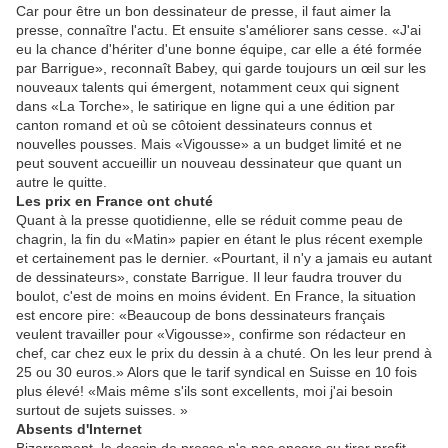
Car pour être un bon dessinateur de presse, il faut aimer la
presse, connaître l'actu. Et ensuite s'améliorer sans cesse. «J'ai
eu la chance d'hériter d'une bonne équipe, car elle a été formée
par Barrigue», reconnaît Babey, qui garde toujours un œil sur les
nouveaux talents qui émergent, notamment ceux qui signent
dans «La Torche», le satirique en ligne qui a une édition par
canton romand et où se côtoient dessinateurs connus et
nouvelles pousses. Mais «Vigousse» a un budget limité et ne
peut souvent accueillir un nouveau dessinateur que quant un
autre le quitte.
Les prix en France ont chuté
Quant à la presse quotidienne, elle se réduit comme peau de
chagrin, la fin du «Matin» papier en étant le plus récent exemple
et certainement pas le dernier. «Pourtant, il n'y a jamais eu autant
de dessinateurs», constate Barrigue. Il leur faudra trouver du
boulot, c'est de moins en moins évident. En France, la situation
est encore pire: «Beaucoup de bons dessinateurs français
veulent travailler pour «Vigousse», confirme son rédacteur en
chef, car chez eux le prix du dessin à a chuté. On les leur prend à
25 ou 30 euros.» Alors que le tarif syndical en Suisse en 10 fois
plus élevé! «Mais même s'ils sont excellents, moi j'ai besoin
surtout de sujets suisses. »
Absents d'Internet