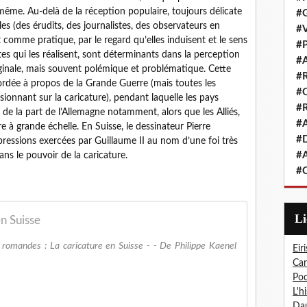
même. Au-delà de la réception populaire, toujours délicate
#G
s (des érudits, des journalistes, des observateurs en
#V
 comme pratique, par le regard qu’elles induisent et le sens
#P
es qui les réalisent, sont déterminants dans la perception
#A
ginale, mais souvent polémique et problématique. Cette
#R
rdée à propos de la Grande Guerre (mais toutes les
#Q
onnant sur la caricature), pendant laquelle les pays
#R
de la part de l’Allemagne notamment, alors que les Alliés,
#A
re à grande échelle. En Suisse, le dessinateur Pierre
#D
pressions exercées par Guillaume II au nom d’une foi très
#A
ns le pouvoir de la caricature.
#C
L
en Suisse
s romandes : La caricature en Suisse - - De Philippe Kaenel
Eiri
Car
Pod
L'h
Dau