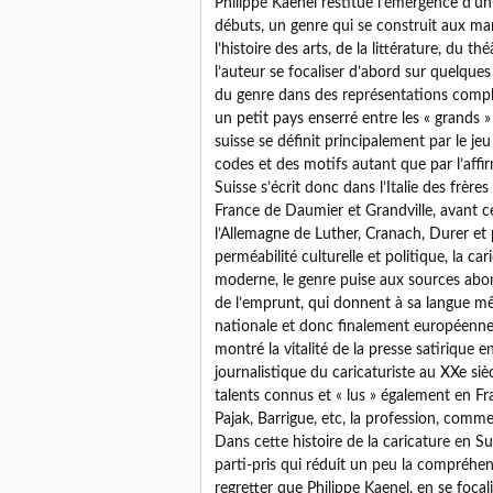
Philippe Kaenel restitue l’émergence d’un 
débuts, un genre qui se construit aux marge
l’histoire des arts, de la littérature, du 
l’auteur se focaliser d’abord sur quelqu
du genre dans des représentations comple
un petit pays enserré entre les « grands » q
suisse se définit principalement par le jeu
codes et des motifs autant que par l’affir
Suisse s’écrit donc dans l’Italie des frère
France de Daumier et Grandville, avant ce
l’Allemagne de Luther, Cranach, Durer et 
perméabilité culturelle et politique, la c
moderne, le genre puise aux sources abond
de l’emprunt, qui donnent à sa langue mê
nationale et donc finalement européenne 
montré la vitalité de la presse satirique e
journalistique du caricaturiste au XXe siè
talents connus et « lus » également en Fra
Pajak, Barrigue, etc, la profession, comm
Dans cette histoire de la caricature en Sui
parti-pris qui réduit un peu la compréh
regretter que Philippe Kaenel, en se focal