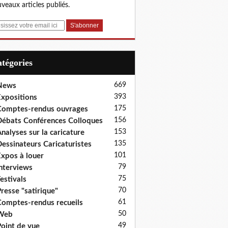
veaux articles publiés.
Catégories
669
News
393
xpositions
175
omptes-rendus ouvrages
156
ébats Conférences Colloques
153
nalyses sur la caricature
135
essinateurs Caricaturistes
101
xpos à louer
79
nterviews
75
estivals
70
resse "satirique"
61
omptes-rendus recueils
50
Web
49
oint de vue