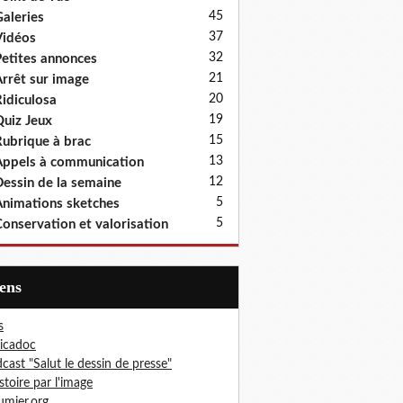
45
aleries
37
idéos
32
etites annonces
21
rrêt sur image
20
idiculosa
19
uiz Jeux
15
ubrique à brac
13
ppels à communication
12
essin de la semaine
5
nimations sketches
5
onservation et valorisation
iens
s
icadoc
cast "Salut le dessin de presse"
istoire par l'image
mier.org