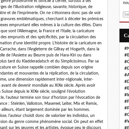
genre protéiforme et difficile à cerner, surtout à ses
nou
s de l’illustration religieuse, savante, historique, de
théâtre et de l’imprimerie. On ne s’étonnera donc pas de voir
E
es gravures emblématiques, cherchant à déceler les prémices
m
xes empruntant elles mêmes à la culture des élites. Dans
a
ue sont l’Allemagne, la France et l’Italie, la caricature
i
 des emprunts et des spécificités, par la circulation des
l
mation d’une identité propre. L’histoire de la caricature en
#
s Carrache, dans l’Angleterre de Gillray et Hogarth, dans la
#E
lle de l’Assiette au Beurre puis de Hara-Kiri ou dans
plus tard du Kladderadatsch et du Simplicissimus. Par sa
#C
aricature en Suisse rappelle combien depuis son origine
#D
antes et mouvantes de la réplication, de la circulation,
#A
me, une dimension rapidement inter-régionale, inter-
#D
avant de devenir mondiale au XIXe siècle. Après avoir
#E
n Suisse depuis le XIXe siècle, souligné l’évolution
#I
cle, l’auteur termine son tour d’horizon par l’évocation de
#F
nce : Steinlen, Vallotton, Masereel, Leiter, Mix et Remix,
#P
e ailleurs, étant largement dominée par les hommes.
#C
sse, l’auteur choisit donc de valoriser les individus, un
#
ension du genre comme phénomène social. On peut en effet
isant sur les œuvres et les artistes, évoque peu le discours
#P