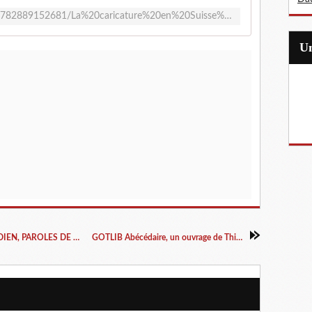
https://www.ppur.org/produit/904/9782889152681/La%20caricature%20en%20Suisse%20
Exposition LA GRANDE GUERRE AU QUOTIDIEN, PAROLES DE POILUS ET DE VICILS, exposition à louer
GOTLIB Abécédaire, un ouvrage de Thierry Groensteen (interview)