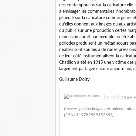
des contemporains sur la caricature elle-
à envisager, les commentaires innombrable
général) sur la caricature comme genre et
qu’elles donnent aux images ou aux artist
du public sur une production certes mar
dimension aurait par exemple pu être abo
périodes produisent un métadiscours passi
neutres sont soumis à de rudes pressions 
de leur côté instrumentalisent la caricatu
Chatillon a été en 1915 une victime des 
largement partagée encore aujourd’hui, da
Guillaume Doizy
La caricature 
Presses polytechniques et universitaire
(EAN13 : 9782889152681)