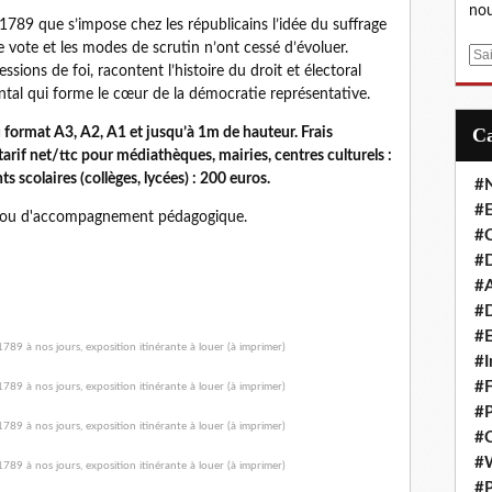
nou
1789 que s’impose chez les républicains l’idée du suffrage
de vote et les modes de scrutin n’ont cessé d’évoluer.
E
essions de foi, racontent l’histoire du droit et électoral
m
tal qui forme le cœur de la démocratie représentative.
a
i
format A3, A2, A1 et jusqu’à 1m de hauteur. Frais
l
arif net/ttc pour médiathèques, mairies, centres culturels :
s scolaires (collèges, lycées) : 200 euros.
#
#E
de ou d'accompagnement pédagogique.
#C
#D
#A
#D
#E
#I
#F
#P
#C
#
#P