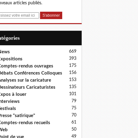
veaux articles publiés.
Catégories
669
News
393
xpositions
175
omptes-rendus ouvrages
156
ébats Conférences Colloques
153
nalyses sur la caricature
135
essinateurs Caricaturistes
101
xpos à louer
79
nterviews
75
estivals
70
resse "satirique"
61
omptes-rendus recueils
50
Web
49
oint de vue