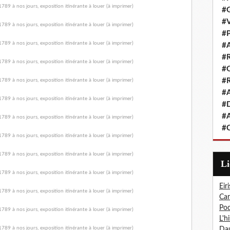
#G
#V
#P
#A
#R
#Q
#R
#A
#D
#A
#C
L
Eiri
Car
Pod
L'h
Dau