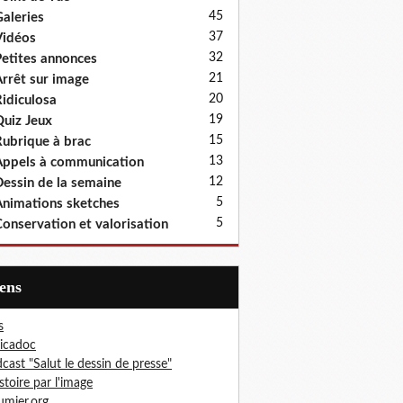
45
aleries
37
idéos
32
etites annonces
21
rrêt sur image
20
idiculosa
19
uiz Jeux
15
ubrique à brac
13
ppels à communication
12
essin de la semaine
5
nimations sketches
5
onservation et valorisation
iens
s
icadoc
cast "Salut le dessin de presse"
istoire par l'image
mier.org