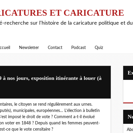
ICATURES ET CARICATURE
é-recherche sur l'histoire de la caricature politique et d
ccueil
Newsletter
Contact
Podcast
Quiz
9 à nos jours, exposition itinérante à louer (à
aires, le citoyen se rend régulièrement aux urnes.
députés), municipales, européennes… L’élection à bulletin
’est imposé le droit de vote ? Comment a-t-il évolué
t-on voter en 1848 ? Depuis quand les femmes peuvent-
st-ce que le vote censitaire ?
Abo