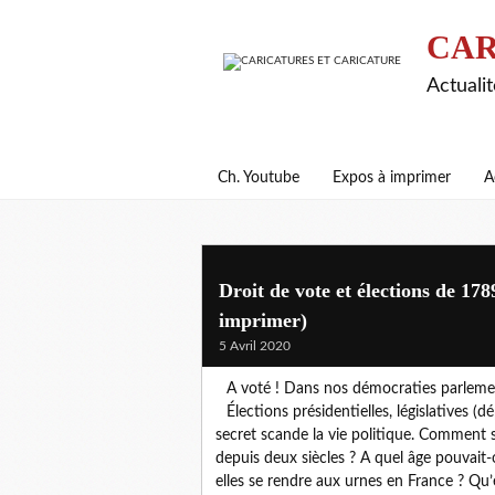
CAR
Actualit
Ch. Youtube
Expos à imprimer
A
Droit de vote et élections de 178
imprimer)
5 Avril 2020
A voté ! Dans nos démocraties parlement
Élections présidentielles, législatives (
secret scande la vie politique. Comment s
depuis deux siècles ? A quel âge pouvai
elles se rendre aux urnes en France ? Qu’e