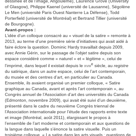
dessinée et de l’image, Angoulême), Laurence Grove (University
of Glasgow), Philippe Kaenel (université de Lausanne), Ségolène
Le Men (université Paris Ouest Nanterre La Défense), Todd
Porterfield (université de Montréal) et Bertrand Tillier (université
de Bourgogne).
Avant-propos :
L’idée d’un colloque consacré au « visuel de la satire » remonte à
2013, au terme d’une première série d’initiatives qui avait aidé à
faire éclore la question. Dominic Hardy travaillait depuis 2009,
avec Annie Gérin, sur le passage de l’
objet
satire depuis son
espace considéré comme « naturel » et « légitime », celui de
e
l’imprimé, dans lequel il existait depuis le
xviii
siècle, au
registre
du satirique, dans un autre espace, celui de l’art contemporain,
du musée et des centres d’art, en particulier au Canada.
Ensemble, ils avaient organisé un premier colloque, « Satire
graphique au Canada, avant et après l’art contemporain », au
Congrès annuel de l’Association d’art des universités du Canada
(Edmonton, novembre 2009), qui avait été suivi d’un deuxième,
présenté dans le cadre du neuvième Congrès triennal de
l’Association internationale pour l’étude des rapports entre texte
et image (Montréal, août 2011), élargissant le propos à
l’ensemble de l’art moderne et contemporain et aux questions de
la langue dans laquelle s’énonce la satire visuelle. Puis un
troisième colloque, « La satire dans les arts visuels : questions de