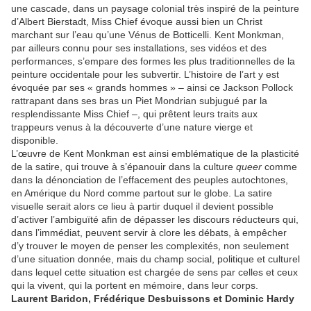
une cascade, dans un paysage colonial très inspiré de la peinture
d’Albert Bierstadt, Miss Chief évoque aussi bien un Christ
marchant sur l’eau qu’une Vénus de Botticelli. Kent Monkman,
par ailleurs connu pour ses installations, ses vidéos et des
performances, s’empare des formes les plus traditionnelles de la
peinture occidentale pour les subvertir. L’histoire de l’art y est
évoquée par ses « grands hommes » – ainsi ce Jackson Pollock
rattrapant dans ses bras un Piet Mondrian subjugué par la
resplendissante Miss Chief –, qui prêtent leurs traits aux
trappeurs venus à la découverte d’une nature vierge et
disponible.
L’œuvre de Kent Monkman est ainsi emblématique de la plasticité
de la satire, qui trouve à s’épanouir dans la culture
queer
comme
dans la dénonciation de l’effacement des peuples autochtones,
en Amérique du Nord comme partout sur le globe. La satire
visuelle serait alors ce lieu à partir duquel il devient possible
d’activer l’ambiguïté afin de dépasser les discours réducteurs qui,
dans l’immédiat, peuvent servir à clore les débats, à empêcher
d’y trouver le moyen de penser les complexités, non seulement
d’une situation donnée, mais du champ social, politique et culturel
dans lequel cette situation est chargée de sens par celles et ceux
qui la vivent, qui la portent en mémoire, dans leur corps.
Laurent
Baridon
, Frédérique
Desbuissons
et Dominic
Hardy