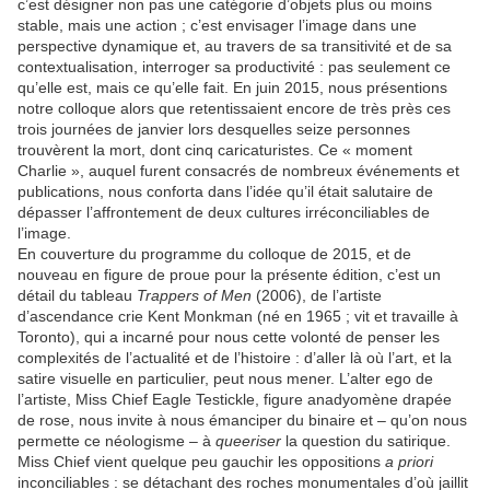
c’est désigner non pas une catégorie d’objets plus ou moins
stable, mais une action ; c’est envisager l’image dans une
perspective dynamique et, au travers de sa transitivité et de sa
contextualisation, interroger sa productivité : pas seulement ce
qu’elle est, mais ce qu’elle fait. En juin 2015, nous présentions
notre colloque alors que retentissaient encore de très près ces
trois journées de janvier lors desquelles seize personnes
trouvèrent la mort, dont cinq caricaturistes. Ce « moment
Charlie », auquel furent consacrés de nombreux événements et
publications, nous conforta dans l’idée qu’il était salutaire de
dépasser l’affrontement de deux cultures irréconciliables de
l’image.
En couverture du programme du colloque de 2015, et de
nouveau en figure de proue pour la présente édition, c’est un
détail du tableau
Trappers of Men
(2006), de l’artiste
d’ascendance crie Kent Monkman (né en 1965 ; vit et travaille à
Toronto), qui a incarné pour nous cette volonté de penser les
complexités de l’actualité et de l’histoire : d’aller là où l’art, et la
satire visuelle en particulier, peut nous mener. L’alter ego de
l’artiste, Miss Chief Eagle Testickle, figure anadyomène drapée
de rose, nous invite à nous émanciper du binaire et – qu’on nous
permette ce néologisme – à
queeriser
la question du satirique.
Miss Chief vient quelque peu gauchir les oppositions
a priori
inconciliables : se détachant des roches monumentales d’où jaillit