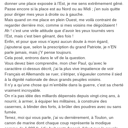
donner une place exposée à l’Est, je me sens extrêmement gêné.
Passe encore si la place est au Nord ou au Midi ; j’en suis quitte
pour diriger mes yeux à droite ou à gauche.
Mais quand on me place en plein Ouest, me voilà contraint de
regarder derrière moi, comme si mes voisins me dégoûtaient !
Ah ! c’est une virile attitude que d’avoir les yeux tournés vers
l’Est, mais c’est bien gênant, des fois !
Enfin, et pour que vous n’ayez aucun doute à mon égard,
j’ajouterai que, selon la prescription du grand Patriote, je n’EN
parle jamais, mais j’Y pense toujours.
Cela posé, entrons dans le vif de la question.
Vous devez bien comprendre, mon cher Paul, qu’avec le
caractère ci-dessus décrit, j’ai la plus vive impatience de voir
Français et Allemands se ruer, s’étriper, s’égueuler comme il sied
à la dignité nationale de deux grands peuples voisins.
Il n’y a qu’une chose qui m’embête dans la guerre, c’est sa cherté
vraiment incroyable.
On n’a pas idée des milliards dépensés depuis vingt-cinq ans, à
nourrir, à armer, à équiper les militaires, à construire des
casernes, à blinder des forts, à brûler des poudres avec ou sans
fumée.
Tenez, moi qui vous parle, j’ai vu dernièrement, à Toulon, un
canon de marine dont chaque coup représente la modique