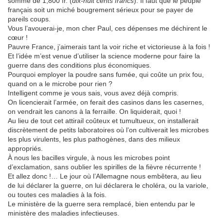
somme de 1,800 fr. (
dix-huit cents francs
). Il faut que le peuple
français soit un miché bougrement sérieux pour se payer de
pareils coups.
Vous l’avouerai-je, mon cher Paul, ces dépenses me déchirent le
cœur !
Pauvre France, j’aimerais tant la voir riche et victorieuse à la fois !
Et l’idée m’est venue d’utiliser la science moderne pour faire la
guerre dans des conditions plus économiques.
Pourquoi employer la poudre sans fumée, qui coûte un prix fou,
quand on a le microbe pour rien ?
Intelligent comme je vous sais, vous avez déjà compris.
On licencierait l’armée, on ferait des casinos dans les casernes,
on vendrait les canons à la ferraille. On liquiderait, quoi !
Au lieu de tout cet attirail coûteux et tumultueux, on installerait
discrètement de petits laboratoires où l’on cultiverait les microbes
les plus virulents, les plus pathogènes, dans des milieux
appropriés.
À nous les bacilles virgule, à nous les microbes point
d’exclamation, sans oublier les spirilles de la fièvre récurrente !
Et allez donc !… Le jour où l’Allemagne nous embêtera, au lieu
de lui déclarer la guerre, on lui déclarera le choléra, ou la variole,
ou toutes ces maladies à la fois.
Le ministère de la guerre sera remplacé, bien entendu par le
ministère des maladies infectieuses.