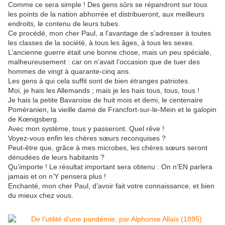
Comme ce sera simple ! Des gens sûrs se répandront sur tous
les points de la nation abhorrée et distribueront, aux meilleurs
endroits, le contenu de leurs tubes.
Ce procédé, mon cher Paul, a l’avantage de s’adresser à toutes
les classes de la société, à tous les âges, à tous les sexes.
L’ancienne guerre était une bonne chose, mais un peu spéciale,
malheureusement : car on n’avait l’occasion que de tuer des
hommes de vingt à quarante-cinq ans.
Les gens à qui cela suffit sont de bien étranges patriotes.
Moi, je hais les Allemands ; mais je les hais tous, tous, tous !
Je hais la petite Bavaroise de huit mois et demi, le centenaire
Poméranien, la vieille dame de Francfort-sur-le-Mein et le galopin
de Kœnigsberg.
Avec mon système, tous y passeront. Quel rêve !
Voyez-vous enfin les chères sœurs reconquises ?
Peut-être que, grâce à mes microbes, les chères sœurs seront
dénudées de leurs habitants ?
Qu’importe ! Le résultat important sera obtenu : On n’EN parlera
jamais et on n’Y pensera plus !
Enchanté, mon cher Paul, d’avoir fait votre connaissance, et bien
du mieux chez vous.