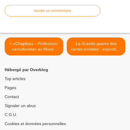
Ajouter un commentaire
< «Chapleau – Profession:
La Grande guerre des
caricaturiste» au Musée
cartes postales : exposition
McCord
itinéante à louer pour
médiathèques,
établissements scolaires,
Hébergé par Overblog
institutions culturelles… >
Top articles
Pages
Contact
Signaler un abus
C.G.U.
Cookies et données personnelles