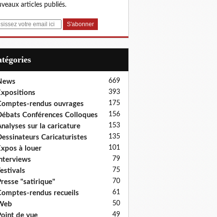
veaux articles publiés.
Catégories
669
News
393
xpositions
175
omptes-rendus ouvrages
156
ébats Conférences Colloques
153
nalyses sur la caricature
135
essinateurs Caricaturistes
101
xpos à louer
79
nterviews
75
estivals
70
resse "satirique"
61
omptes-rendus recueils
50
Web
49
oint de vue