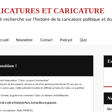
ICATURES ET CARICATURE
é-recherche sur l'histoire de la caricature politique et d
ccueil
Newsletter
Contact
Podcast
Quiz
osition !
enté l’exposition “Cabu croque Constantine”
 photos et documents retrace la vie d’un jeune provincial de 20 ans qui va
’un autre pays. Cette période trouble et difficile va faire de Cabu un pacifiste
l’armée, la guerre et comment Cabu va devenir antimilitariste.
h à 18h à l’Hôtel de Paris. Entrée libre et gratuite.
Abo
 son concepteur, Alain MARCEL.