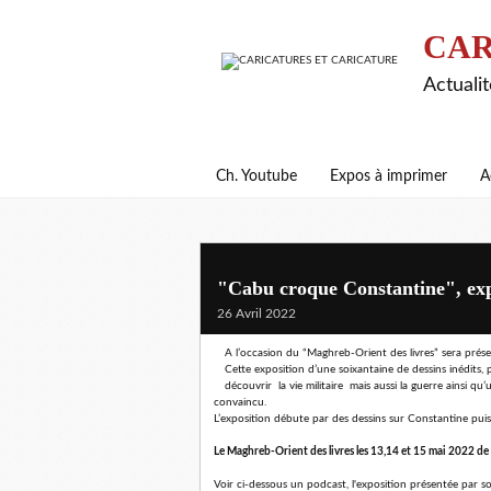
CAR
Actualit
Ch. Youtube
Expos à imprimer
A
"Cabu croque Constantine", exp
26 Avril 2022
A l’occasion du “Maghreb-Orient des livres” sera prés
Cette exposition d’une soixantaine de dessins inédits,
découvrir la vie militaire mais aussi la guerre ainsi qu
convaincu.
L’exposition débute par des dessins sur Constantine puis 
Le Maghreb-Orient des livres les 13,14 et 15 mai 2022 de 13
Voir ci-dessous un podcast, l'exposition présentée par