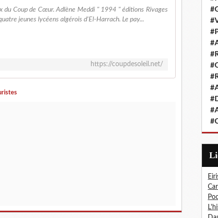
#G
x du Coup de Cœur. Adlène Meddi " 1994 " éditions Rivages
quatre jeunes lycéens algérois d'El-Harrach. Le pay...
#V
#P
#A
#R
https://coupdesoleil.net/
#Q
#R
#A
ristes
#D
#A
#C
L
Eiri
Car
Pod
L'h
Dau