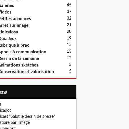
45
aleries
37
idéos
32
etites annonces
21
rrêt sur image
20
idiculosa
19
uiz Jeux
15
ubrique à brac
13
ppels à communication
12
essin de la semaine
5
nimations sketches
5
onservation et valorisation
iens
s
icadoc
cast "Salut le dessin de presse"
istoire par l'image
mier.org