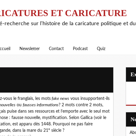
ICATURES ET CARICATURE
é-recherche sur l'histoire de la caricature politique et d
ccueil
Newsletter
Contact
Podcast
Quiz
-vous le franglais, les mots
fake news
vous insupportent-ils
nouvelles
ou
fausses informations
? 2 mots contre 2 mots,
nçais puise dans ses ressources et l’emporte avec le seul mot
se : fausse nouvelle, mystification. Selon Gallica (voir le
ptation, est apparu dès 1448. Pourquoi ne pas faire
agande
,
dans la mare du 21° siècle ?
Abo