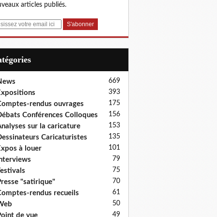
veaux articles publiés.
Catégories
669
News
393
xpositions
175
omptes-rendus ouvrages
156
ébats Conférences Colloques
153
nalyses sur la caricature
135
essinateurs Caricaturistes
101
xpos à louer
79
nterviews
75
estivals
70
resse "satirique"
61
omptes-rendus recueils
50
Web
49
oint de vue