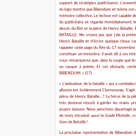
support de stratégies publicitaires. L’ensembl
du logo montre que Bibendum et même son expl
mémoire collective. Le lecteur est capable de
du publicitaire et regarde immédiatement le
dessin du
Rire
et la pièce de Henry Bataille
BATAILLE. Ne croyez pas que j’aie la préte
Henry Bataille et d’écrire quelque chose
rappeler cette page du
Rire
du 17 novembre 19
constituer un ministère, il avait dit à ses in
vous remarquerez que, dans la coupe que bran
un casque à pointe. Et cet obstacle, certe
BIBENDUM. » (17)
« L’animateur de la bataille » qui a combatt
allusion est évidemment Clemenceau. S’agit-là
pièce de Henry Bataille…? Le héros de la pi
très douteux réussit à garder les mains pr
propre épouse. Nous penchons davantage pour
de mots introduit aussi le
Guide Michelin
, c
Gens de Bataille
!
La prochaine représentation de Bibendum 