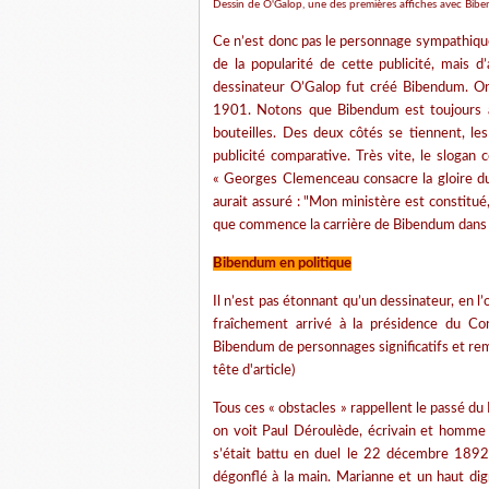
Dessin de O'Galop, une des premières affiches avec Bibe
Ce n’est donc pas le personnage sympathique 
de la popularité de cette publicité, mais 
dessinateur O’Galop fut créé Bibendum. On 
1901. Notons que Bibendum est toujours a
bouteilles. Des deux côtés se tiennent, l
publicité comparative. Très vite, le sloga
« Georges Clemenceau consacre la gloire d
aurait assuré : "Mon ministère est constitué,
que commence la carrière de Bibendum dans l
Bibendum en politique
Il n’est pas étonnant qu’un dessinateur, en 
fraîchement arrivé à la présidence du Con
Bibendum de personnages significatifs et remp
tête d'article)
Tous ces « obstacles » rappellent le passé d
on voit Paul Déroulède, écrivain et homme p
s’était battu en duel le 22 décembre 1892, 
dégonflé à la main. Marianne et un haut dign