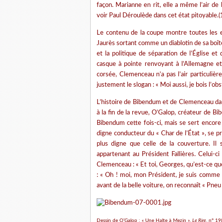
façon. Marianne en rit, elle a même l’air de
voir Paul Déroulède dans cet état pitoyable.(
Le contenu de la coupe montre toutes les e
Jaurès sortant comme un diablotin de sa boîte,
et la politique de séparation de l’Église e
casque à pointe renvoyant à l’Allemagne et
corsée, Clemenceau n’a pas l’air particuliè
justement le slogan : « Moi aussi, je bois l’obs
L’histoire de Bibendum et de Clemenceau d
à la fin de la revue, O’Galop, créateur de Bi
Bibendum cette fois-ci, mais se sert encore
digne conducteur du « Char de l’État », se
plus digne que celle de la couverture. Il
appartenant au Président Fallières. Celui-
Clemenceau : « Et toi, Georges, qu’est-ce qu
: « Oh ! moi, mon Président, je suis comme n
avant de la belle voiture, on reconnaît « Pneu 
Dessin de O’Galop : « Une Halte à Mezin »,
Le Rire
, n° 1