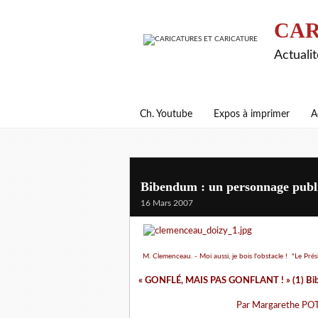
CAR
Actualit
Ch. Youtube
Expos à imprimer
A
Bibendum : un personnage publi
16 Mars 2007
M. Clemenceau. - Moi aussi, je bois l'obstacle ! "Le Pr
« GONFLÉ, MAIS PAS GONFLANT ! » (
1)
Bi
Par Margarethe POT