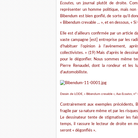
Ecoutes,
un journal plutôt de droite. Com
représenter un homme politique, mais non défi
Bibendum est bien gonflé, de sorte qu’il don
« Bibendum crevable … », et en dessous, « Si v
Elle est d’ailleurs confirmée par un articl
vaste campagne [est] entreprise par les radic
d’habituer l’opinion à l’avènement, aprè
collectivistes. » (19) Mais d’après le dessina
pour le dégonfler. Nous sommes même tentés
Pierre Renaudel, dont la rondeur et les 
d’automobiliste.
Dessin de LODE, « Bibendum crevable »,
Aux Ecoutes
, n°
Contrairement aux exemples précédents, Bi
fragile par sa nature même et par les risque
Le dessinateur tente de stigmatiser les f
temps, il rassure le lecteur de droite en 
seront « dégonflés ».