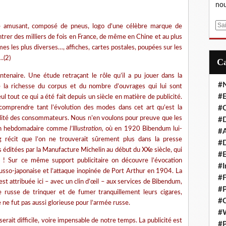
nou
E
amusant, composé de pneus, logo d’une célèbre marque de
m
trer des milliers de fois en France, de même en Chine et au plus
a
mes les plus diverses…, affiches, cartes postales, poupées sur les
i
.(2)
l
ntenaire. Une étude retraçant le rôle qu’il a pu jouer dans la
#
de la richesse du corpus et du nombre d’ouvrages qui lui sont
#E
ul tout ce qui a été fait depuis un siècle en matière de publicité.
 comprendre tant l’évolution des modes dans cet art qu’est la
#C
alité des consommateurs. Nous n’en voulons pour preuve que les
#D
d’un hebdomadaire comme
l’Illustration,
où en 1920 Bibendum lui-
#A
 récit que l’on ne trouverait sûrement plus dans la presse
#D
es éditées par la Manufacture Michelin au début du XXe siècle, qui
#E
l ! Sur ce même support publicitaire on découvre l’évocation
#I
sso-japonaise et l’attaque inopinée de Port Arthur en 1904. La
#F
st attribuée ici – avec un clin d’œil – aux services de Bibendum,
#P
 russe de trinquer et de fumer tranquillement leurs cigares,
#C
 ne fut pas aussi glorieuse pour l’armée russe.
#
 serait difficile, voire impensable de notre temps. La publicité est
#P