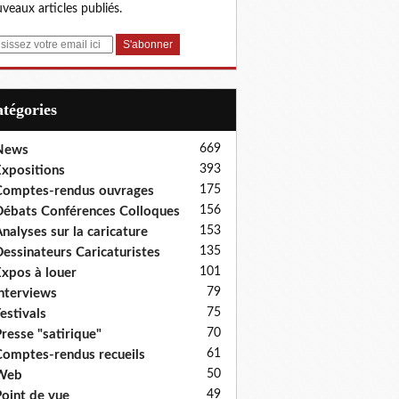
veaux articles publiés.
Catégories
669
News
393
xpositions
175
omptes-rendus ouvrages
156
ébats Conférences Colloques
153
nalyses sur la caricature
135
essinateurs Caricaturistes
101
xpos à louer
79
nterviews
75
estivals
70
resse "satirique"
61
omptes-rendus recueils
50
Web
49
oint de vue