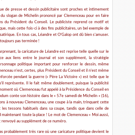
que de presse et dessin publicitaire sont proches et intimement
art du slogan de Michelin prononcé par Clemenceau pour en faire
ons du Président du Conseil. Le publiciste reprend ce motif et
que, mais cette fois-ci à des fins publicitaires, un bel exemple de
 satirique. En tous cas, Léandre et O’Galop ont dû bien s’amuser.
toujours pas terminée !
prenant, la caricature de Léandre est reprise telle quelle sur le
ce aux liens entre le journal et son supplément, la stratégie
 personnage politique important pour renforcer le dessin, même
nceau n’est, certes, plus Président du Conseil et il n’est même
enforcée pendant la guerre (« Père La Victoire ») est telle que le
qu’il représente. Il le fait même doublement, puisque la publicité
 moment où Clemenceau fut appelé à la Présidence du Conseil en
um conte son histoire dans le « 57e samedi de Michelin » (16),
yons à nouveau Clemenceau, une coupe à la main, trinquant cette
et les tessons habituels dans sa coupe, tandis que dans celle de
d maintenant toute la place ! Le mot de Clemenceau « Moi aussi,
 est renvoyé au supplément de ce numéro.
s probablement très rare où une caricature politique devient le