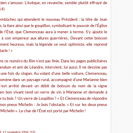
 bien s’amuser. L’évêque, en revanche, semble plutôt effrayé de
14)
mbûches qui attendent le nouveau Président : la tête de Jean
 la tiare ainsi que le goupillon, symbolisant le pouvoir de l’Église
t de l’État, que Clemenceau aura à mener à terme. S’y ajoute le
 à son empereur aux allures guerrières. Devant cette boisson
rement heureux, mais la légende se veut optimiste, elle reprend
tacle ! »
ans ce numéro du
Rire
n’est pas finie. Dans les pages publicitaires
bendum et ami de Léandre, intervient, lui aussi. Il ne dessine pas
 une fois du slogan. Au volant d’une belle voiture, Clemenceau,
 promène dans un paysage rural, accompagné d’une Marianne bien
 s’est arrêté devant un débit de boisson du nom de la vigne
ci en bon vivant tend un verre de vin à Marianne et demande à
e tu bois ? Un verre de Loupillon ? » Et Clemenceau de répondre
os pneus Michelin : Je bois l’obstacle. » Et sur les deux pneus
Michelin ». Le char de l’État est porté par Michelin !
98, 17 novembre 1906. (15)