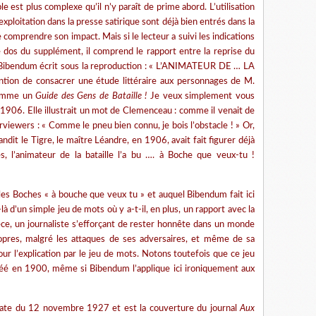
e est plus complexe qu’il n’y paraît de prime abord. L’utilisation
oitation dans la presse satirique sont déjà bien entrés dans la
 comprendre son impact. Mais si le lecteur a suivi les indications
 dos du supplément, il comprend le rapport entre la reprise du
. Bibendum écrit sous la reproduction : « L’ANIMATEUR DE … LA
ntion de consacrer une étude littéraire aux personnages de M.
 comme un
Guide des Gens de Bataille !
Je veux simplement vous
06. Elle illustrait un mot de Clemenceau : comme il venait de
terviewers : « Comme le pneu bien connu, je bois l’obstacle ! » Or,
dit le Tigre, le maître Léandre, en 1906, avait fait figurer déjà
s, l’animateur de la bataille l’a bu …. à Boche que veux-tu !
u les Boches « à bouche que veux tu » et auquel Bibendum fait ici
 d’un simple jeu de mots où y a-t-il, en plus, un rapport avec la
èce, un journaliste s’efforçant de rester honnête dans un monde
opres, malgré les attaques de ses adversaires, et même de sa
 l’explication par le jeu de mots. Notons toutefois que ce jeu
réé en 1900, même si Bibendum l’applique ici ironiquement aux
date du 12 novembre 1927 et est la couverture du journal
Aux