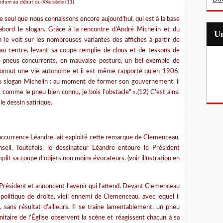
ndum au début du XXe siècle (11).
seul que nous connaissons encore aujourd’hui, qui est à la base
d’abord le slogan. Grâce à la rencontre d’André Michelin et du
le voit sur les nombreuses variantes des affiches à partir de
u centre, levant sa coupe remplie de clous et de tessons de
es pneus concurrents, en mauvaise posture, un bel exemple de
n connut une vie autonome et il est même rapporté qu’en 1906,
u slogan Michelin : au moment de former son gouvernement, il
 comme le pneu bien connu, je bois l’obstacle" ».(12) C’est ainsi
e dessin satirique.
l’occurrence Léandre, ait exploité cette remarque de Clemenceau,
seil. Toutefois, le dessinateur Léandre entoure le Président
lit sa coupe d’objets non moins évocateurs. (voir illustration en
u Président et annoncent l’avenir qui l’attend. Devant Clemenceau
olitique de droite, vieil ennemi de Clemenceau, avec lequel il
sans résultat d’ailleurs. Il se traîne lamentablement, un pneu
itaire de l’Église observent la scène et réagissent chacun à sa