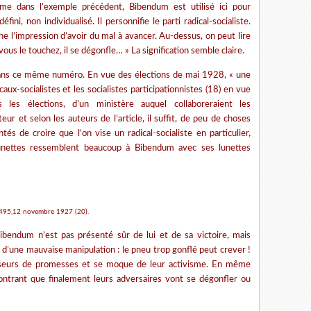
me dans l’exemple précédent, Bibendum est utilisé ici pour
ni, non individualisé. Il personnifie le parti radical-socialiste.
ne l’impression d’avoir du mal à avancer. Au-dessus, on peut lire
ous le touchez, il se dégonfle… » La signification semble claire.
e dans ce même numéro. En vue des élections de mai 1928, « une
aux-socialistes et les socialistes participationnistes (18) en vue
s les élections, d’un ministère auquel collaboreraient les
teur et selon les auteurs de l’article, il suffit, de peu de choses
 de croire que l’on vise un radical-socialiste en particulier,
lunettes ressemblent beaucoup à Bibendum avec ses lunettes
 495,12 novembre 1927 (20).
bendum n’est pas présenté sûr de lui et de sa victoire, mais
s d’une mauvaise manipulation : le pneu trop gonflé peut crever !
aiseurs de promesses et se moque de leur activisme. En même
montrant que finalement leurs adversaires vont se dégonfler ou