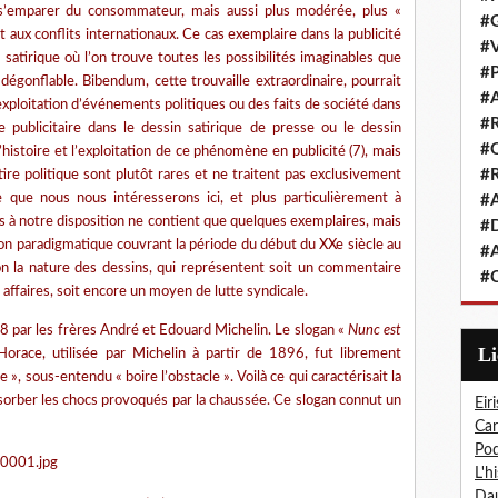
s’emparer du consommateur, mais aussi plus modérée, plus «
#G
t aux conflits internationaux. Ce cas exemplaire dans la publicité
#V
 satirique où l’on trouve toutes les possibilités imaginables que
#P
égonflable. Bibendum, cette trouvaille extraordinaire, pourrait
#A
’exploitation d’événements politiques ou des faits de société dans
#R
ure publicitaire dans le dessin satirique de presse ou le dessin
#Q
istoire et l’exploitation de ce phénomène en publicité (7), mais
#R
atire politique sont plutôt rares et ne traitent pas exclusivement
ue que nous nous intéresserons ici, et plus particulièrement à
#A
 à notre disposition ne contient que quelques exemplaires, mais
#D
on paradigmatique couvrant la période du début du XXe siècle au
#A
on la nature des dessins, qui représentent soit un commentaire
#C
affaires, soit encore un moyen de lutte syndicale.
 par les frères André et Edouard Michelin. Le slogan «
Nunc est
L
Horace, utilisée par Michelin à partir de 1896, fut librement
e », sous-entendu « boire l’obstacle ». Voilà ce qui caractérisait la
sorber les chocs provoqués par la chaussée. Ce slogan connut un
Eiri
Car
Pod
L'h
Dau