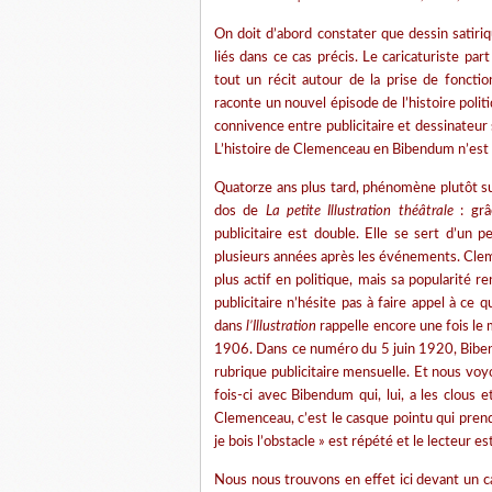
On doit d’abord constater que dessin satiri
liés dans ce cas précis. Le caricaturiste p
tout un récit autour de la prise de foncti
raconte un nouvel épisode de l’histoire politi
connivence entre publicitaire et dessinateur
L’histoire de Clemenceau en Bibendum n’est 
Quatorze ans plus tard, phénomène plutôt sur
dos de
La petite Illustration
théâtrale
: grâ
publicitaire est double. Elle se sert d’un
plusieurs années après les événements. Cleme
plus actif en politique, mais sa popularité r
publicitaire n’hésite pas à faire appel à ce 
dans
l’Illustration
rappelle encore une fois le
1906. Dans ce numéro du 5 juin 1920, Bibend
rubrique publicitaire mensuelle. Et nous vo
fois-ci avec Bibendum qui, lui, a les clous 
Clemenceau, c’est le casque pointu qui pren
je bois l’obstacle » est répété et le lecteur
Nous nous trouvons en effet ici devant un ca