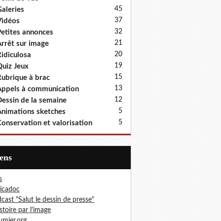
45
aleries
37
idéos
32
etites annonces
21
rrêt sur image
20
idiculosa
19
uiz Jeux
15
ubrique à brac
13
ppels à communication
12
essin de la semaine
5
nimations sketches
5
onservation et valorisation
iens
s
icadoc
cast "Salut le dessin de presse"
istoire par l'image
mier.org