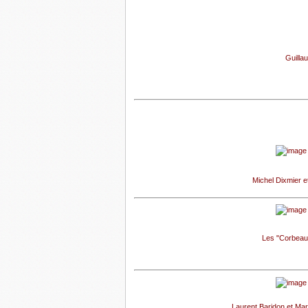
Guilla
Michel Dixmier e
Les "Corbeaux
Laurent Baridon et Mar