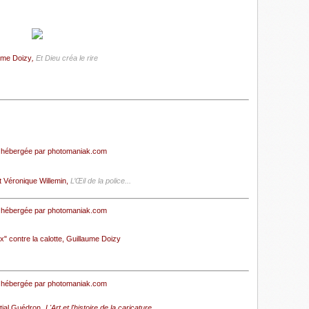
ume Doizy
,
Et Dieu créa le rire
t Véronique Willemin,
L’Œil de la police...
" contre la calotte
, Guillaume Doizy
tial Guédron,
L'Art et l'histoire de la caricature