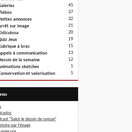
45
aleries
37
idéos
32
etites annonces
21
rrêt sur image
20
idiculosa
19
uiz Jeux
15
ubrique à brac
13
ppels à communication
12
essin de la semaine
5
nimations sketches
5
onservation et valorisation
iens
s
icadoc
cast "Salut le dessin de presse"
istoire par l'image
mier.org