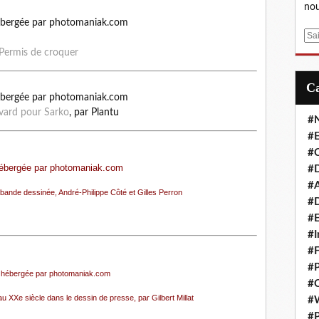
nou
E
m
Permis de croquer
a
i
l
vard pour Sarko
, par Plantu
#
#E
#C
#D
#A
la bande dessinée
, André-Philippe Côté et Gilles Perron
#D
#E
#I
#F
#P
#C
au XXe siècle dans le dessin de presse
, par Gilbert Millat
#
#P