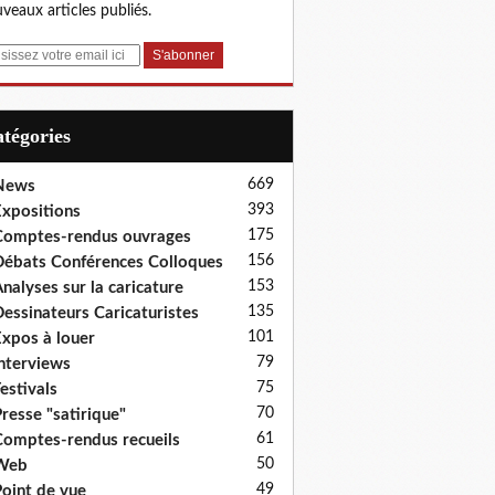
veaux articles publiés.
Catégories
669
News
393
xpositions
175
omptes-rendus ouvrages
156
ébats Conférences Colloques
153
nalyses sur la caricature
135
essinateurs Caricaturistes
101
xpos à louer
79
nterviews
75
estivals
70
resse "satirique"
61
omptes-rendus recueils
50
Web
49
oint de vue