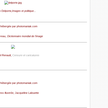
n Delporte
,
Images et politique...
reau,
Dictionnaire mondial de l'image
l Renault,
Censure et caricatures
ss illustrée
, Jacqueline Lalouette