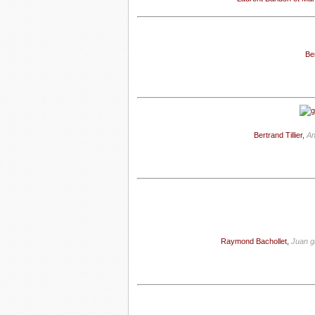
Ber
Bertrand Tillier,
An
Raymond Bachollet,
Juan g