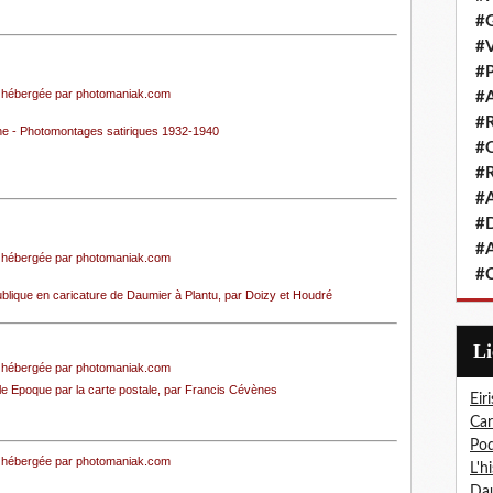
#G
#V
#P
#A
#R
ne - Photomontages satiriques 1932-1940
#Q
#R
#A
#D
#A
#C
blique en caricature de Daumier à Plantu
, par Doizy et Houdré
L
e Epoque par la carte postale
, par Francis Cévènes
Eiri
Car
Pod
L'h
Dau