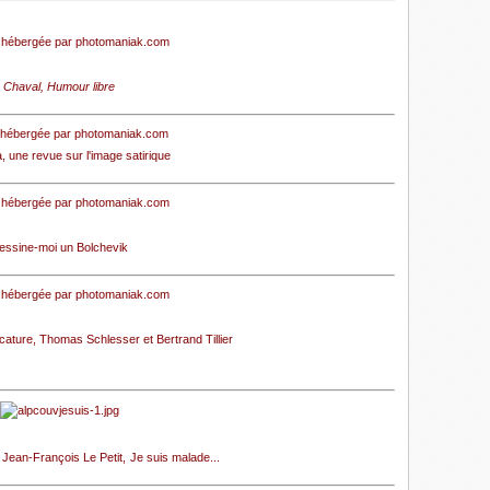
Chaval, Humour libre
, une revue sur l'image satirique
essine-moi un Bolchevik
icature
, Thomas Schlesser et Bertrand Tillier
 Jean-François Le Petit,
Je suis malade...