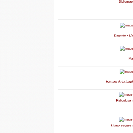
Bibliograp
Daumier - L'a
Mai
Histoire de la ba
Ridiculosa 
Humoresques
n