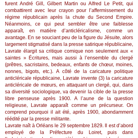
furent André Gill, Gilbert Martin ou Alfred Le Petit, qui
combattirent avec leur crayon pour l’affermissement du
régime républicain après la chute du Second Empire.
Néanmoins, ce qui peut sembler être une faiblesse
apparaît, en matière d’anticléricalisme, comme un
avantage. En se souciant peu de la figure du Jésuite, alors
largement stigmatisé dans la presse satirique républicaine,
Lavrate élargit sa critique comique non seulement aux «
saintes » Écritures, mais aussi à l’ensemble du clergé
(prêtres, sacristains, bedeaux, enfants de chœur, moines,
nonnes, bigots, etc.). A côté de la caricature politique
anticléricale républicaine, Lavrate invente (3) la caricature
anticléricale de mœurs, en attaquant un clergé, qui, dans
sa diversité sociologique, va devenir la cible de la presse
libre penseuse après 1900. A l’aune de la question
religieuse, Lavrate apparaît comme un précurseur. On
comprend pourquoi il ait été, après 1900, abondamment
réédité par la presse militante.
Lavrate naît à Orléans le 29 septembre 1829. Il est d’abord
employé de la Préfecture du Loiret, puis dans