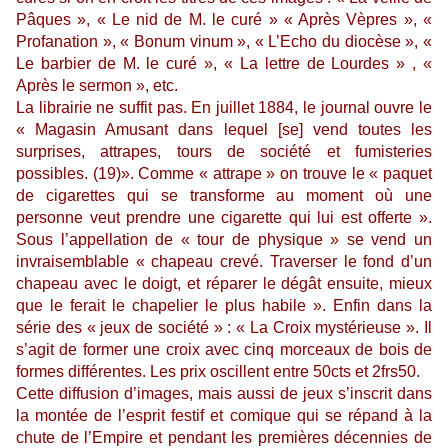
Pâques », « Le nid de M. le curé » « Après Vèpres », «
Profanation », « Bonum vinum », « L’Echo du diocèse », «
Le barbier de M. le curé », « La lettre de Lourdes » , «
Après le sermon », etc.
La librairie ne suffit pas. En juillet 1884, le journal ouvre le
« Magasin Amusant dans lequel [se] vend toutes les
surprises, attrapes, tours de société et fumisteries
possibles. (19)». Comme « attrape » on trouve le « paquet
de cigarettes qui se transforme au moment où une
personne veut prendre une cigarette qui lui est offerte ».
Sous l’appellation de « tour de physique » se vend un
invraisemblable « chapeau crevé. Traverser le fond d’un
chapeau avec le doigt, et réparer le dégât ensuite, mieux
que le ferait le chapelier le plus habile ». Enfin dans la
série des « jeux de société » : « La Croix mystérieuse ». Il
s’agit de former une croix avec cinq morceaux de bois de
formes différentes. Les prix oscillent entre 50cts et 2frs50.
Cette diffusion d’images, mais aussi de jeux s’inscrit dans
la montée de l’esprit festif et comique qui se répand à la
chute de l’Empire et pendant les premières décennies de