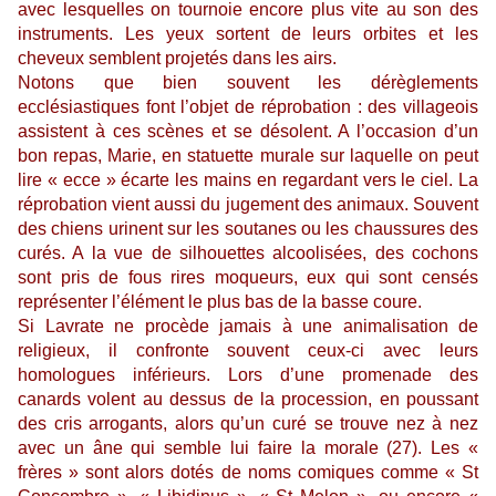
avec lesquelles on tournoie encore plus vite au son des
instruments. Les yeux sortent de leurs orbites et les
cheveux semblent projetés dans les airs.
Notons que bien souvent les dérèglements
ecclésiastiques font l’objet de réprobation : des villageois
assistent à ces scènes et se désolent. A l’occasion d’un
bon repas, Marie, en statuette murale sur laquelle on peut
lire « ecce » écarte les mains en regardant vers le ciel. La
réprobation vient aussi du jugement des animaux. Souvent
des chiens urinent sur les soutanes ou les chaussures des
curés. A la vue de silhouettes alcoolisées, des cochons
sont pris de fous rires moqueurs, eux qui sont censés
représenter l’élément le plus bas de la basse coure.
Si Lavrate ne procède jamais à une animalisation de
religieux, il confronte souvent ceux-ci avec leurs
homologues inférieurs. Lors d’une promenade des
canards volent au dessus de la procession, en poussant
des cris arrogants, alors qu’un curé se trouve nez à nez
avec un âne qui semble lui faire la morale (27). Les «
frères » sont alors dotés de noms comiques comme « St