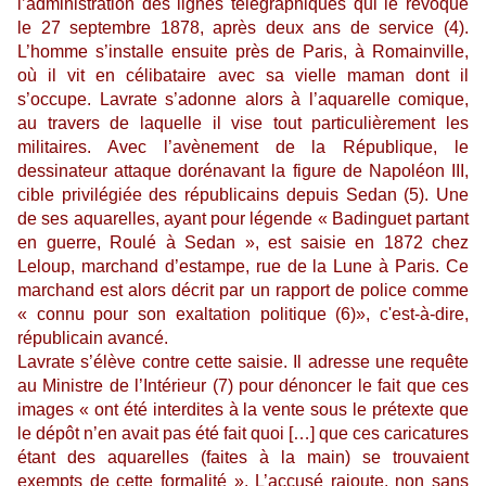
l’administration des lignes télégraphiques qui le révoque
le 27 septembre 1878, après deux ans de service (4).
L’homme s’installe ensuite près de Paris, à Romainville,
où il vit en célibataire avec sa vielle maman dont il
s’occupe. Lavrate s’adonne alors à l’aquarelle comique,
au travers de laquelle il vise tout particulièrement les
militaires. Avec l’avènement de la République, le
dessinateur attaque dorénavant la figure de Napoléon III,
cible privilégiée des républicains depuis Sedan (5). Une
de ses aquarelles, ayant pour légende « Badinguet partant
en guerre, Roulé à Sedan », est saisie en 1872 chez
Leloup, marchand d’estampe, rue de la Lune à Paris. Ce
marchand est alors décrit par un rapport de police comme
« connu pour son exaltation politique (6)», c'est-à-dire,
républicain avancé.
Lavrate s’élève contre cette saisie. Il adresse une requête
au Ministre de l’Intérieur (7) pour dénoncer le fait que ces
images « ont été interdites à la vente sous le prétexte que
le dépôt n’en avait pas été fait quoi […] que ces caricatures
étant des aquarelles (faites à la main) se trouvaient
exempts de cette formalité ». L’accusé rajoute, non sans