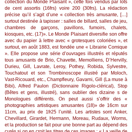
collection du Monde Plaisant », cette fois vendus par lots
de cent assortis (16frs) voire 200 (30frs). La rédaction
précise qu’il s’agit d’une « collection très amusante, […]
surtout destinée à tapisser : salles de billard, salles de jeu,
chambres de garçons, pavillons, fumoirs, chalets,
kiosques, etc. (17)». Le Monde Plaisant diversifie son offre
avec du papier à lettre avec « grotesques coloriées », et
surtout, en août 1883, est fondée une « Librairie Comique
». Elle propose une série d’ouvrages illustrés et réputés
tous amusants de Brio, Chavette, Memolliens, D’Hervilly,
Durieu, Gill, Lavrate, Leroy, Pothey, Robida, Sylvestre,
Touchatout et son Trombinoscope illustré par Moloch,
Vast-Ricouard, etc., Champfleury, Gavarni, Gill (La muse à
Bibi), Alfred Paulon (Dictionnaire Rigolo-clérical), Stop
(Bêtes et gens, illustré), sans oublier des dizaine s de
Monologues différents. On peut aussi s’offrir des «
photographies artistiques amusantes (18)» de 16cm sur
11cm, au prix de 1fr25 l’unité. Les artistes sont Anker,
Chevillard, Girardet, Hermann, Moreau, Rudaux, Worms,
et la production se fait pour une bonne part au dépend des
curés si on en croit les titres de ces images : « La veille de