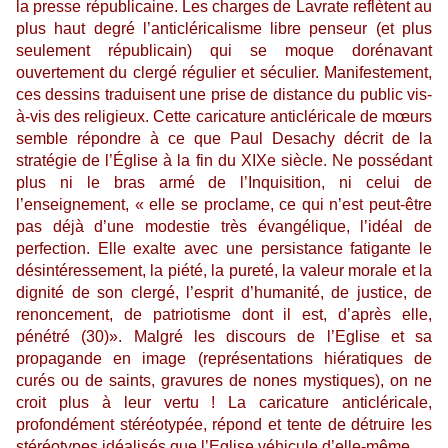
la presse républicaine. Les charges de Lavrate reflètent au
plus haut degré l’anticléricalisme libre penseur (et plus
seulement républicain) qui se moque dorénavant
ouvertement du clergé régulier et séculier. Manifestement,
ces dessins traduisent une prise de distance du public vis-
à-vis des religieux. Cette caricature anticléricale de mœurs
semble répondre à ce que Paul Desachy décrit de la
stratégie de l’Église à la fin du XIXe siècle. Ne possédant
plus ni le bras armé de l’Inquisition, ni celui de
l’enseignement, « elle se proclame, ce qui n’est peut-être
pas déjà d’une modestie très évangélique, l’idéal de
perfection. Elle exalte avec une persistance fatigante le
désintéressement, la piété, la pureté, la valeur morale et la
dignité de son clergé, l’esprit d’humanité, de justice, de
renoncement, de patriotisme dont il est, d’après elle,
pénétré (30)». Malgré les discours de l’Eglise et sa
propagande en image (représentations hiératiques de
curés ou de saints, gravures de nones mystiques), on ne
croit plus à leur vertu ! La caricature anticléricale,
profondément stéréotypée, répond et tente de détruire les
stéréotypes idéalisés que l’Eglise véhicule d’elle-même.