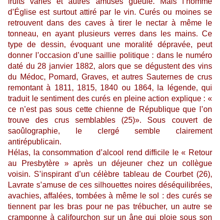
fruits variés et autres amuses gueule. Mais l’homme
d’Église est surtout attiré par le vin. Curés ou moines se
retrouvent dans des caves à tirer le nectar à même le
tonneau, en ayant plusieurs verres dans les mains. Ce
type de dessin, évoquant une moralité dépravée, peut
donner l’occasion d’une saillie politique : dans le numéro
daté du 28 janvier 1882, alors que se dégustent des vins
du Médoc, Pomard, Graves, et autres Sauternes de crus
remontant à 1811, 1815, 1840 ou 1864, la légende, qui
traduit le sentiment des curés en pleine action explique : «
ce n’est pas sous cette chienne de République que l’on
trouve des crus semblables (25)». Sous couvert de
saoûlographie, le clergé semble clairement
antirépublicain.
Hélas, la consommation d’alcool rend difficile le « Retour
au Presbytère » après un déjeuner chez un collègue
voisin. S’inspirant d’un célèbre tableau de Courbet (26),
Lavrate s’amuse de ces silhouettes noires déséquilibrées,
avachies, affalées, tombées à même le sol : des curés se
tiennent par les bras pour ne pas trébucher, un autre se
cramponne à califourchon sur un âne qui ploie sous son