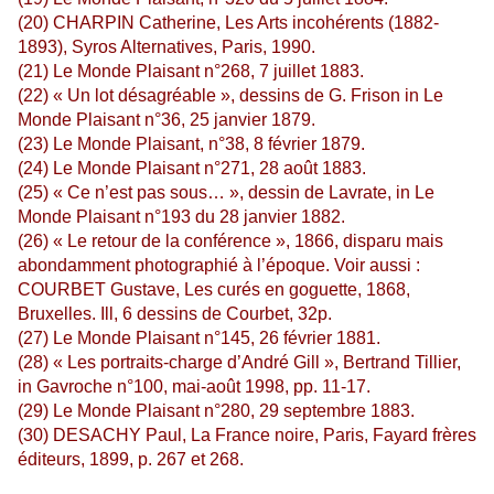
(20) CHARPIN Catherine, Les Arts incohérents (1882-
1893), Syros Alternatives, Paris, 1990.
(21) Le Monde Plaisant n°268, 7 juillet 1883.
(22) « Un lot désagréable », dessins de G. Frison in Le
Monde Plaisant n°36, 25 janvier 1879.
(23) Le Monde Plaisant, n°38, 8 février 1879.
(24) Le Monde Plaisant n°271, 28 août 1883.
(25) « Ce n’est pas sous… », dessin de Lavrate, in Le
Monde Plaisant n°193 du 28 janvier 1882.
(26) « Le retour de la conférence », 1866, disparu mais
abondamment photographié à l’époque. Voir aussi :
COURBET Gustave, Les curés en goguette, 1868,
Bruxelles. Ill, 6 dessins de Courbet, 32p.
(27) Le Monde Plaisant n°145, 26 février 1881.
(28) « Les portraits-charge d’André Gill », Bertrand Tillier,
in Gavroche n°100, mai-août 1998, pp. 11-17.
(29) Le Monde Plaisant n°280, 29 septembre 1883.
(30) DESACHY Paul, La France noire, Paris, Fayard frères
éditeurs, 1899, p. 267 et 268.