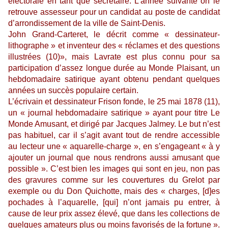
électorale en tant que secrétaire. L’année suivante on le
retrouve assesseur pour un candidat au poste de candidat
d’arrondissement de la ville de Saint-Denis.
John Grand-Carteret, le décrit comme « dessinateur-
lithographe » et inventeur des « réclames et des questions
illustrées (10)», mais Lavrate est plus connu pour sa
participation d’assez longue durée au Monde Plaisant, un
hebdomadaire satirique ayant obtenu pendant quelques
années un succès populaire certain.
L’écrivain et dessinateur Frison fonde, le 25 mai 1878 (11),
un « journal hebdomadaire satirique » ayant pour titre Le
Monde Amusant, et dirigé par Jacques Jalmey. Le but n’est
pas habituel, car il s’agit avant tout de rendre accessible
au lecteur une « aquarelle-charge », en s’engageant « à y
ajouter un journal que nous rendrons aussi amusant que
possible ». C’est bien les images qui sont en jeu, non pas
des gravures comme sur les couvertures du Grelot par
exemple ou du Don Quichotte, mais des « charges, [d]es
pochades à l’aquarelle, [qui] n’ont jamais pu entrer, à
cause de leur prix assez élevé, que dans les collections de
quelques amateurs plus ou moins favorisés de la fortune ».