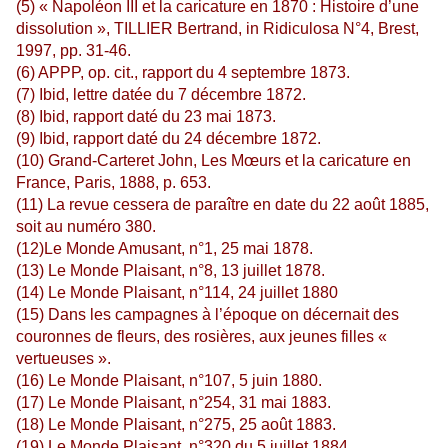
(5) « Napoléon III et la caricature en 1870 : Histoire d’une
dissolution », TILLIER Bertrand, in Ridiculosa N°4, Brest,
1997, pp. 31-46.
(6) APPP, op. cit., rapport du 4 septembre 1873.
(7) Ibid, lettre datée du 7 décembre 1872.
(8) Ibid, rapport daté du 23 mai 1873.
(9) Ibid, rapport daté du 24 décembre 1872.
(10) Grand-Carteret John, Les Mœurs et la caricature en
France, Paris, 1888, p. 653.
(11) La revue cessera de paraître en date du 22 août 1885,
soit au numéro 380.
(12)Le Monde Amusant, n°1, 25 mai 1878.
(13) Le Monde Plaisant, n°8, 13 juillet 1878.
(14) Le Monde Plaisant, n°114, 24 juillet 1880
(15) Dans les campagnes à l’époque on décernait des
couronnes de fleurs, des rosières, aux jeunes filles «
vertueuses ».
(16) Le Monde Plaisant, n°107, 5 juin 1880.
(17) Le Monde Plaisant, n°254, 31 mai 1883.
(18) Le Monde Plaisant, n°275, 25 août 1883.
(19) Le Monde Plaisant, n°320 du 5 juillet 1884.