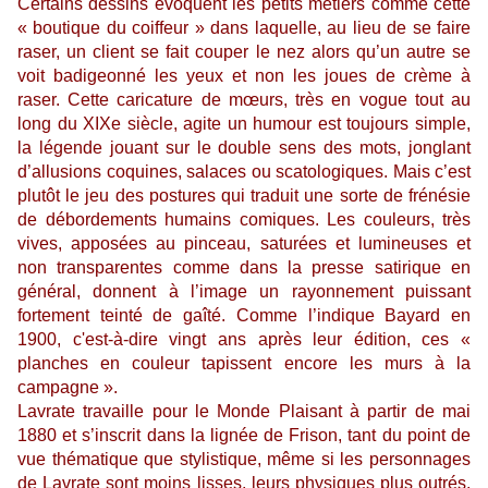
Certains dessins évoquent les petits métiers comme cette
« boutique du coiffeur » dans laquelle, au lieu de se faire
raser, un client se fait couper le nez alors qu’un autre se
voit badigeonné les yeux et non les joues de crème à
raser. Cette caricature de mœurs, très en vogue tout au
long du XIXe siècle, agite un humour est toujours simple,
la légende jouant sur le double sens des mots, jonglant
d’allusions coquines, salaces ou scatologiques. Mais c’est
plutôt le jeu des postures qui traduit une sorte de frénésie
de débordements humains comiques. Les couleurs, très
vives, apposées au pinceau, saturées et lumineuses et
non transparentes comme dans la presse satirique en
général, donnent à l’image un rayonnement puissant
fortement teinté de gaîté. Comme l’indique Bayard en
1900, c'est-à-dire vingt ans après leur édition, ces «
planches en couleur tapissent encore les murs à la
campagne ».
Lavrate travaille pour le Monde Plaisant à partir de mai
1880 et s’inscrit dans la lignée de Frison, tant du point de
vue thématique que stylistique, même si les personnages
de Lavrate sont moins lisses, leurs physiques plus outrés,