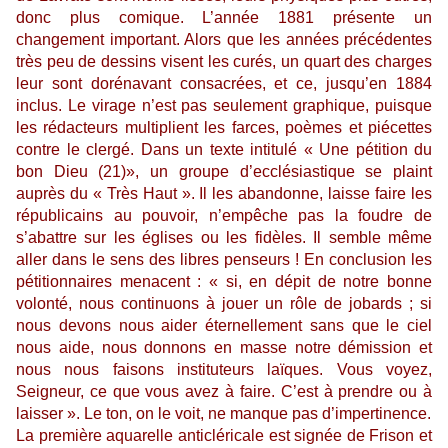
donc plus comique. L’année 1881 présente un
changement important. Alors que les années précédentes
très peu de dessins visent les curés, un quart des charges
leur sont dorénavant consacrées, et ce, jusqu’en 1884
inclus. Le virage n’est pas seulement graphique, puisque
les rédacteurs multiplient les farces, poèmes et piécettes
contre le clergé. Dans un texte intitulé « Une pétition du
bon Dieu (21)», un groupe d’ecclésiastique se plaint
auprès du « Très Haut ». Il les abandonne, laisse faire les
républicains au pouvoir, n’empêche pas la foudre de
s’abattre sur les églises ou les fidèles. Il semble même
aller dans le sens des libres penseurs ! En conclusion les
pétitionnaires menacent : « si, en dépit de notre bonne
volonté, nous continuons à jouer un rôle de jobards ; si
nous devons nous aider éternellement sans que le ciel
nous aide, nous donnons en masse notre démission et
nous nous faisons instituteurs laïques. Vous voyez,
Seigneur, ce que vous avez à faire. C’est à prendre ou à
laisser ». Le ton, on le voit, ne manque pas d’impertinence.
La première aquarelle anticléricale est signée de Frison et