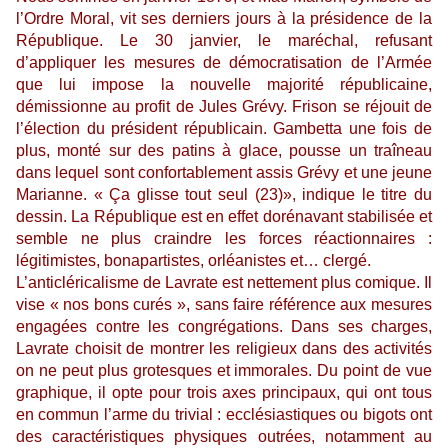
l’Ordre Moral, vit ses derniers jours à la présidence de la
République. Le 30 janvier, le maréchal, refusant
d’appliquer les mesures de démocratisation de l’Armée
que lui impose la nouvelle majorité républicaine,
démissionne au profit de Jules Grévy. Frison se réjouit de
l’élection du président républicain. Gambetta une fois de
plus, monté sur des patins à glace, pousse un traîneau
dans lequel sont confortablement assis Grévy et une jeune
Marianne. « Ça glisse tout seul (23)», indique le titre du
dessin. La République est en effet dorénavant stabilisée et
semble ne plus craindre les forces réactionnaires :
légitimistes, bonapartistes, orléanistes et… clergé.
L’anticléricalisme de Lavrate est nettement plus comique. Il
vise « nos bons curés », sans faire référence aux mesures
engagées contre les congrégations. Dans ses charges,
Lavrate choisit de montrer les religieux dans des activités
on ne peut plus grotesques et immorales. Du point de vue
graphique, il opte pour trois axes principaux, qui ont tous
en commun l’arme du trivial : ecclésiastiques ou bigots ont
des caractéristiques physiques outrées, notamment au