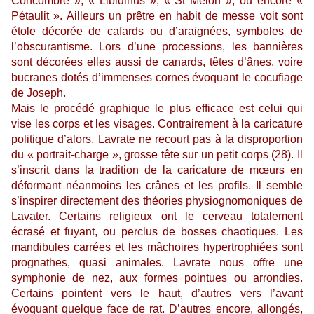
Concombre », « Libidinus », « St Melon », ou encore «
Pétaulit ». Ailleurs un prêtre en habit de messe voit sont
étole décorée de cafards ou d’araignées, symboles de
l’obscurantisme. Lors d’une processions, les bannières
sont décorées elles aussi de canards, têtes d’ânes, voire
bucranes dotés d’immenses cornes évoquant le cocufiage
de Joseph.
Mais le procédé graphique le plus efficace est celui qui
vise les corps et les visages. Contrairement à la caricature
politique d’alors, Lavrate ne recourt pas à la disproportion
du « portrait-charge », grosse tête sur un petit corps (28). Il
s’inscrit dans la tradition de la caricature de mœurs en
déformant néanmoins les crânes et les profils. Il semble
s’inspirer directement des théories physiognomoniques de
Lavater. Certains religieux ont le cerveau totalement
écrasé et fuyant, ou perclus de bosses chaotiques. Les
mandibules carrées et les mâchoires hypertrophiées sont
prognathes, quasi animales. Lavrate nous offre une
symphonie de nez, aux formes pointues ou arrondies.
Certains pointent vers le haut, d’autres vers l’avant
évoquant quelque face de rat. D’autres encore, allongés,