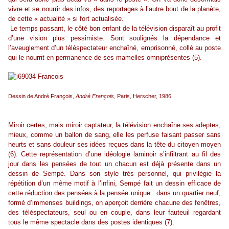
vivre et se nourrir des infos, des reportages à l’autre bout de la planète,
de cette « actualité » si fort actualisée.
Le temps passant, le côté bon enfant de la télévision disparaît au profit
d’une vision plus pessimiste. Sont soulignés la dépendance et
l’aveuglement d’un téléspectateur enchaîné, emprisonné, collé au poste
qui le nourrit en permanence de ses mamelles omniprésentes (5).
Dessin de André François,
André François
, Paris, Herscher, 1986.
Miroir certes, mais miroir captateur, la télévision enchaîne ses adeptes,
mieux, comme un ballon de sang, elle les perfuse faisant passer sans
heurts et sans douleur ses idées reçues dans la tête du citoyen moyen
(6). Cette représentation d’une idéologie laminoir s’infiltrant au fil des
jour dans les pensées de tout un chacun est déjà présente dans un
dessin de Sempé. Dans son style très personnel, qui privilégie la
répétition d’un même motif à l’infini, Sempé fait un dessin efficace de
cette réduction des pensées à la pensée unique : dans un quartier neuf,
formé d’immenses buildings, on aperçoit derrière chacune des fenêtres,
des téléspectateurs, seul ou en couple, dans leur fauteuil regardant
tous le même spectacle dans des postes identiques (7).