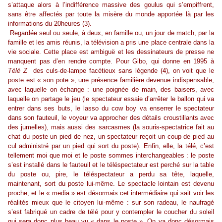
s’attaque alors à l’indifférence massive des goulus qui s’empiffrent,
sans être affectés par toute la misère du monde apportée là par les
informations du 20heures (3).
Regardée seul ou seule, à deux, en famille ou, un jour de match, par la
famille et les amis réunis, la télévision a pris une place centrale dans la
vie sociale. Cette place est ambiguë et les dessinateurs de presse ne
manquent pas d’en rendre compte. Pour Gibo, qui donne en 1995 à
Télé Z
des culs-de-lampe facétieux sans légende (4), on voit que le
poste est « son pote », une présence familière devenue indispensable,
avec laquelle on échange : une poignée de main, des baisers, avec
laquelle on partage le jeu (le spectateur essaie d’arrêter le ballon qui va
entrer dans ses buts, le lasso du cow boy va enserrer le spectateur
dans son fauteuil, le voyeur va approcher des détails croustillants avec
des jumelles), mais aussi des sarcasmes (la souris-spectatrice fait au
chat du poste un pied de nez, un spectateur reçoit un coup de pied au
cul administré par un pied qui sort du poste). Enfin, elle, la télé, c’est
tellement moi que moi et le poste sommes interchangeables : le poste
s’est installé dans le fauteuil et le téléspectateur est perché sur la table
du poste ou, pire, le téléspectateur a perdu sa tête, laquelle,
maintenant, sort du poste lui-même. Le spectacle lointain est devenu
proche, et le « media » est désormais cet intermédiaire qui sait voir les
réalités mieux que le citoyen lui-même : sur son radeau, le naufragé
s’est fabriqué un cadre de télé pour y contempler le coucher du soleil
qui sera donc plus beau vu « dans le poste ». On va donc désormais