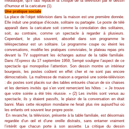
médiatique, qu’il faut replacer la critique de la télévision par le dessin
d’humour et la caricature (1).
Une pratique sociale
La place de l’objet télévision dans la maison est une première donnée.
Elle induit une pratique d’écoute, solitaire ou partagée. Le poste de télé
apparaît dans la caricature soit comme la consolation des solitaires,
soit, au contraire, comme un spectacle à regarder à plusieurs.
Cependant, le plus souvent, absorbé dans son programme le
téléspectateur est un solitaire. Le programme coupe ou éteint les
conversations, modifie les pratiques conviviales, le plateau repas pris
devant la TV supprimant les échanges autour de la table familiale.
Dans
l’Express
du 17 septembre 1959, Sempé souligne l’aspect de ce
spectacle qui monopolise l’attention. Son dessin montre un intérieur
bourgeois, les postes coûtent en effet cher et ne sont pas encore
démocratisés. La maîtresse de maison a organisé une soirée-télévision
: dix postes sont placés sur des tables entourés chacun de six chaises
et les derniers invités qui s’en vont remercient les hôtes : « Je trouve
que votre soirée a été très réussie. » (2) Les invités sont venus au
spectacle, ils y étaient passifs, le plaisir de la conversation en était
banni. Mais cette réception mondaine ne ferait plus rire aujourd’hui où
les enfants ont souvent leur propre poste.
En revanche, la télévision, présente à la table familiale, est désormais
regardée d’un œil et d’une oreille distraits, sans entamer vraiment
l’intérêt que chacun porte à son assiette. La critique du dessin