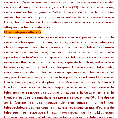
caméra sur l’épaule sont perchés sur un char ; ils s’adressent au soldat
qui conduit l’engin : « Alors ? ça vient ? » (13). Dans la même veine,
qui stigmatise les voyeurs à l’affût du scandale ou de la mort des
autres, les paparazzi qui ont coursé la voiture de la princesse Diana à
Paris, les obsédés de l’information people sont aussi constamment
attaqués par les caricaturistes.
Une pratique culturelle
Si les objectifs de la télévision ont été clairement posés par la formule
devenue classique « instruire, informer, distraire », cette télévision
chronophage est très vite apparue comme une redoutable concurrente
de la lecture, restée, elle, l’accès « noble » à la culture. Cette
opposition lecture/télévision apparaît très tôt dans les caricatures et
restera un thème récurrent. Si le livre, signe de la culture, est exalté à
la télévision, les murs de livres désignent l’intérieur des intellectuels,
mais aussi le décor des émissions qui montrent les auteurs et
suggèrent des lectures, comme Lecture pour tous de Pierre Dumayet et
Pierre Desgraupes, Apostrophes puis Bouillon de culture de Bernard
Pivot ou Caractères de Bernard Rapp. Le livre reste ici sacralisé et la
télévision ne s’impose pas comme un accès à la culture même si le
théâtre y est très présent dans les premières décennies (Au Théâtre ce
soir). Sempé n’a pas manqué de s’en amuser montrant des
téléspectateurs vautrés dans leur fauteuil regardant un mur d’écrans de
téléviseur se superposant aux rayonnages de la bibliothèque.
Consommée à ses début par les élites sociales, la télévision s’est