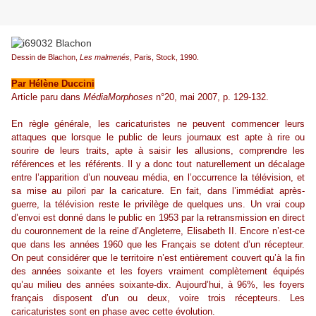
Dessin de Blachon,
Les malmenés
, Paris, Stock, 1990.
Par Hélène Duccini
Article paru dans
MédiaMorphoses
n°20, mai 2007, p. 129-132.
En règle générale, les caricaturistes ne peuvent commencer leurs
attaques que lorsque le public de leurs journaux est apte à rire ou
sourire de leurs traits, apte à saisir les allusions, comprendre les
références et les référents. Il y a donc tout naturellement un décalage
entre l’apparition d’un nouveau média, en l’occurrence la télévision, et
sa mise au pilori par la caricature. En fait, dans l’immédiat après-
guerre, la télévision reste le privilège de quelques uns. Un vrai coup
d’envoi est donné dans le public en 1953 par la retransmission en direct
du couronnement de la reine d’Angleterre, Elisabeth II. Encore n’est-ce
que dans les années 1960 que les Français se dotent d’un récepteur.
On peut considérer que le territoire n’est entièrement couvert qu’à la fin
des années soixante et les foyers vraiment complètement équipés
qu’au milieu des années soixante-dix. Aujourd’hui, à 96%, les foyers
français disposent d’un ou deux, voire trois récepteurs. Les
caricaturistes sont en phase avec cette évolution.