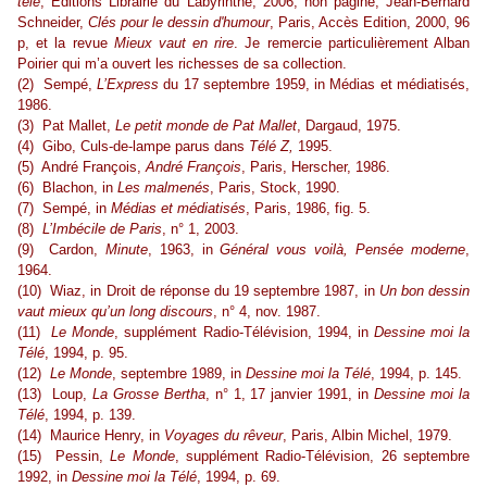
télé
, Editions Librairie du Labyrinthe, 2006, non paginé, Jean-Bernard
Schneider,
Clés pour le dessin d'humour
, Paris, Accès Edition, 2000, 96
p, et la revue
Mieux vaut en rire
. Je remercie particulièrement Alban
Poirier qui m’a ouvert les richesses de sa collection.
(2) Sempé,
L’Express
du 17 septembre 1959, in Médias et médiatisés,
1986.
(3) Pat Mallet,
Le petit monde de Pat Mallet
, Dargaud, 1975.
(4) Gibo, Culs-de-lampe parus dans
Télé Z,
1995.
(5) André François,
André François
, Paris, Herscher, 1986.
(6) Blachon, in
Les malmenés
, Paris, Stock, 1990.
(7) Sempé, in
Médias et médiatisés
, Paris, 1986, fig. 5.
(8)
L’Imbécile de Paris
, n° 1, 2003.
(9) Cardon,
Minute
, 1963, in
Général vous voilà, Pensée moderne
,
1964.
(10) Wiaz, in Droit de réponse du 19 septembre 1987, in
Un bon dessin
vaut mieux qu’un long discours
, n° 4, nov. 1987.
(11)
Le Monde
, supplément Radio-Télévision, 1994, in
Dessine moi la
Télé
, 1994, p. 95.
(12)
Le Monde
, septembre 1989, in
Dessine moi la Télé
, 1994, p. 145.
(13) Loup,
La Grosse Bertha
, n° 1, 17 janvier 1991, in
Dessine moi la
Télé
, 1994, p. 139.
(14) Maurice Henry, in
Voyages du rêveur
, Paris, Albin Michel, 1979.
(15) Pessin,
Le Monde
, supplément Radio-Télévision, 26 septembre
1992, in
Dessine moi la Télé
, 1994, p. 69.