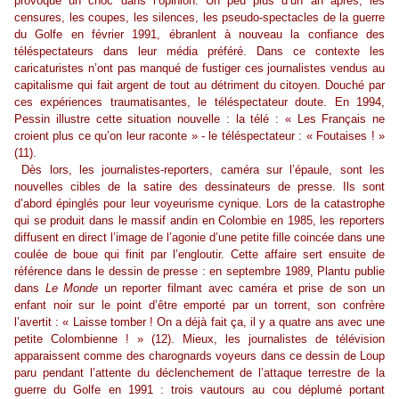
provoqué un choc dans l’opinion. Un peu plus d’un an après, les
censures, les coupes, les silences, les pseudo-spectacles de la guerre
du Golfe en février 1991, ébranlent à nouveau la confiance des
téléspectateurs dans leur média préféré. Dans ce contexte les
caricaturistes n’ont pas manqué de fustiger ces journalistes vendus au
capitalisme qui fait argent de tout au détriment du citoyen. Douché par
ces expériences traumatisantes, le téléspectateur doute. En 1994,
Pessin illustre cette situation nouvelle : la télé : « Les Français ne
croient plus ce qu’on leur raconte » - le téléspectateur : « Foutaises ! »
(11).
Dès lors, les journalistes-reporters, caméra sur l’épaule, sont les
nouvelles cibles de la satire des dessinateurs de presse. Ils sont
d’abord épinglés pour leur voyeurisme cynique. Lors de la catastrophe
qui se produit dans le massif andin en Colombie en 1985, les reporters
diffusent en direct l’image de l’agonie d’une petite fille coincée dans une
coulée de boue qui finit par l’engloutir. Cette affaire sert ensuite de
référence dans le dessin de presse : en septembre 1989, Plantu publie
dans
Le Monde
un reporter filmant avec caméra et prise de son un
enfant noir sur le point d’être emporté par un torrent, son confrère
l’avertit : « Laisse tomber ! On a déjà fait ça, il y a quatre ans avec une
petite Colombienne ! » (12). Mieux, les journalistes de télévision
apparaissent comme des charognards voyeurs dans ce dessin de Loup
paru pendant l’attente du déclenchement de l’attaque terrestre de la
guerre du Golfe en 1991 : trois vautours au cou déplumé portant