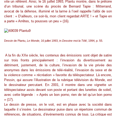
vite un référent. Ainsi, le 16 juillet 1993, Plantu montre, dans le prétoire
d’un tribunal, une scène du procès de Bernard Tapie : Mitterrand,
avocat de la défense, illuminé et la larme à l’oeil rappelle l’alibi de son
client : « D’ailleurs, ce soir-là, mon client regardait ARTE ! » et Tapie en
a parte « Arrêtes, tu pousses un peu » (16).
Dessin de Plantu,
Le Monde
, 16 juillet 1993, in
Dessine moi la Télé
, 1994, p. 55.
A la fin du XXe siècle, les contenus des émissions sont objet de satire
sur trois fronts principalement : l’invasion du divertissement au
détriment, justement, de la culture, l’invasion de la vie privée des
anonymes dans les émissions de télé-réalité, l’invasion du sexe et de
la violence comme « récréation » favorite du téléspectateur. Là encore,
Pessin, qui assure l’illustration de la rubrique télévision du Monde, est
le dessinateur percutant. En 2001, il montre dans une vignette un
téléspectateur assis devant son poste et portant des lunettes de soleil,
avec cette légende : « Après un bon porno, rien de tel qu’un bon porno
» (17).
Le dessin de presse, on le voit, est en phase avec la société dans
laquelle il s’insère. Le dessinateur puise dans un répertoire commun de
références, de situations, d’événements connus de tous. La critique est