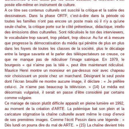
posée elle-même en instrument de culture.
A ce titre ses contenus culturels ont suscité la critique et la satire des
dessinateurs. Dans la phase ORTF, c’est-à-dire dans la période où
toutes les familles n’ont pas encore un poste mais où il n’y a qu’une
seule chaîne, la critique porte sur le côté prétentieux, didactique, intello
des émissions dites culturelles. Sont ridiculisés le ton des interviewers,
le vocabulaire trop savant, trop pédant, trop obscur. Au fur et à mesure
que progresse la démocratisation du média qui pénètre de plus en plus
dans les foyers de toutes les classes de la société, plus le décalage
entre la langue savante et le parler des téléspectateurs se creuse, ce
que ne manque pas de ridiculiser l’image satirique. En 1979, le
bourgeois « qui n’aime pas la télé », peut être maintenant ridiculisé.
Maurice Henri montre un monsieur en par-dessus noir avec chapeau
noir choisissant un poste chez un marchand. Désignant le seul poste
dont l’écran brouillé ne montre aucune image, il déclare : « Je préfère
celui-ci. Je n’aime pas beaucoup la télévision. » (14) Le média est
désormais vulgarisé, il serait en passe d’être considéré par certains
comme vulgaire.
Ce mariage de raison plutôt difficile apparaît en pleine lumière en 1992,
au moment de la création d’ARTE. La polémique bat son plein et la
caricature stigmatise la chaîne culturelle avant même le coup d’envoi
de ses premières images. Comme l’écrit Pessin dans une légende : «
Dès lundi on pourra dire du mal de ARTE. » (15) La chaîne devient très