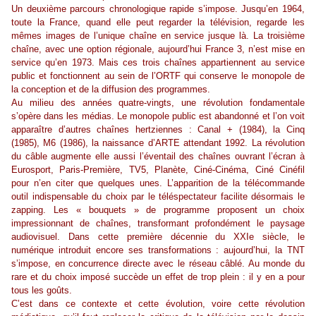
Un deuxième parcours chronologique rapide s’impose. Jusqu’en 1964,
toute la France, quand elle peut regarder la télévision, regarde les
mêmes images de l’unique chaîne en service jusque là. La troisième
chaîne, avec une option régionale, aujourd’hui France 3, n’est mise en
service qu’en 1973. Mais ces trois chaînes appartiennent au service
public et fonctionnent au sein de l’ORTF qui conserve le monopole de
la conception et de la diffusion des programmes.
Au milieu des années quatre-vingts, une révolution fondamentale
s’opère dans les médias. Le monopole public est abandonné et l’on voit
apparaître d’autres chaînes hertziennes : Canal + (1984), la Cinq
(1985), M6 (1986), la naissance d’ARTE attendant 1992. La révolution
du câble augmente elle aussi l’éventail des chaînes ouvrant l’écran à
Eurosport, Paris-Première, TV5, Planète, Ciné-Cinéma, Ciné Cinéfil
pour n’en citer que quelques unes. L’apparition de la télécommande
outil indispensable du choix par le téléspectateur facilite désormais le
zapping. Les « bouquets » de programme proposent un choix
impressionnant de chaînes, transformant profondément le paysage
audiovisuel. Dans cette première décennie du XXIe siècle, le
numérique introduit encore ses transformations : aujourd’hui, la TNT
s’impose, en concurrence directe avec le réseau câblé. Au monde du
rare et du choix imposé succède un effet de trop plein : il y en a pour
tous les goûts.
C’est dans ce contexte et cette évolution, voire cette révolution