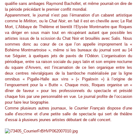
qualifie sans ambages Raymond Bachollet, et même pourrait-on dire de
la période précédant le premier conflit mondial.
Apparemment, le journal n’est pas l’émanation d’un cabaret artistique
comme le
Mirliton
, ou le
Chat Noir
, en fait il est en cheville avec Le Rat
Mort, L’Abbaye de Thélème et bientôt l’Elysée Montmartre que Roques
va diriger en sous main tout en récupérant autant que possible les
artistes issus de la scission du Chat Noir et brouillés avec Salis. Nous
sommes donc au cœur de ce que l’on appelle improprement la «
Bohème Montmartroise », même si les bureaux du journal sont au 14
rue Séguier, à quelques jets de pavés de l’Odéon. L’organisation du
périodique, entre sa raison sociale du pays latin et son empire nocturne
du square d’Anvers, est l’incarnation de ce lien organique entre les
deux centres névralgiques de la bamboche matérialisée par la ligne
omnibus « Pigalle-Halle aux vins » (« Pigalovin ») à l’origine de
l’engouement pour la « Butte ». Chaque mois, Roques organise un «
dîner de faveur » pour les professionnels du spectacle et présidé
chaque fois par une personnalité en vue. Le journal profite de l’occasion
pour faire leur biographie.
Comme plusieurs autres journaux, le
Courrier Français
dispose d’une
salle d’escrime et d’une petite salle de spectacle qui sert de théâtre
d’essai à plusieurs jeunes artistes débutant de café concert.