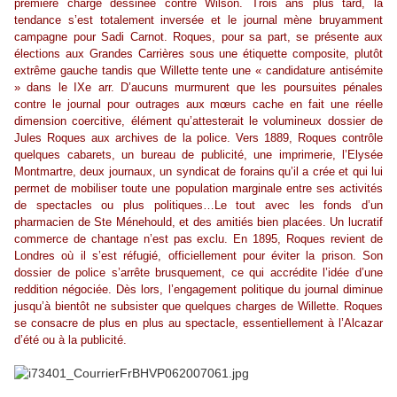
première charge dessinée contre Wilson. Trois ans plus tard, la
tendance s’est totalement inversée et le journal mène bruyamment
campagne pour Sadi Carnot. Roques, pour sa part, se présente aux
élections aux Grandes Carrières sous une étiquette composite, plutôt
extrême gauche tandis que Willette tente une « candidature antisémite
» dans le IXe arr. D’aucuns murmurent que les poursuites pénales
contre le journal pour outrages aux mœurs cache en fait une réelle
dimension coercitive, élément qu’attesterait le volumineux dossier de
Jules Roques aux archives de la police. Vers 1889, Roques contrôle
quelques cabarets, un bureau de publicité, une imprimerie, l’Elysée
Montmartre, deux journaux, un syndicat de forains qu’il a crée et qui lui
permet de mobiliser toute une population marginale entre ses activités
de spectacles ou plus politiques…Le tout avec les fonds d’un
pharmacien de Ste Ménehould, et des amitiés bien placées. Un lucratif
commerce de chantage n’est pas exclu. En 1895, Roques revient de
Londres où il s’est réfugié, officiellement pour éviter la prison. Son
dossier de police s’arrête brusquement, ce qui accrédite l’idée d’une
reddition négociée. Dès lors, l’engagement politique du journal diminue
jusqu’à bientôt ne subsister que quelques charges de Willette. Roques
se consacre de plus en plus au spectacle, essentiellement à l’Alcazar
d’été ou à la publicité.