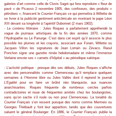
galeries d’art comme celle de Clovis Sagot qui fera reproduire « fleur de
pavé » de Picasso 2 novembre 1905, des confiseurs, des produits «
pétroliers », financent le
Courrier Français
ce qui permettra à Willette de
se livrer à la publicité gentiment anticléricale en montrant le pape Léon
XIII devant sa longévité à l’apéritif Dubonnet (2 mars 1902).
- Le contenu littéraire : Jules Roques a parfaitement appréhendé la
vague de journaux artistiques de la fin des années 1870, comme
l’Hydropathe ou Le Panurge. C’est dans cet esprit qu’il associe le plus
possible les plumes et les crayons, associant aux Forain, Willette ou
Jacques Villon les signatures de Jean Lorrain ou Zévaco. Raoul
Ponchon signe une gazette rimée hebdomadaire et même l’immense
Verlaine envoie ses « carnets d’hôpital » au périodique satirique.
- L’activité politique : presque dès ses débuts, Jules Roques s’affiche
avec des personnalités comme Clemenceau qu’il remplace quelques
semaines à
l’Homme libre
ou Jules Vallès dont il reprend le journal
L’Egalité
pour en faire un brûlot néo blanquiste, aux nuances
anarchisantes. Roques fréquente de nombreux cercles parfois
contradictoires et noue de fréquentes amitiés chez les boulangistes,
sans qu’on sache s’il roule ou non pour Clemenceau. La tonalité du
Courrier Français
s’en ressent puisque des noms comme Mermeix ou
Georges Thiébault y font leur apparition, tandis que des couvertures
saluent le général Boulanger. En 1886, le
Courrier Français
publie la