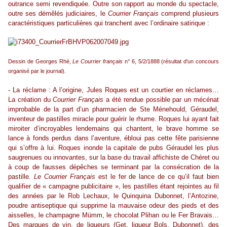
outrance semi revendiquée. Outre son rapport au monde du spectacle,
outre ses démêlés judiciaires, le
Courrier Français
comprend plusieurs
caractéristiques particulières qui tranchent avec l’ordinaire satirique :
Dessin de Georges Rhé,
Le Courrier français
n° 6, 5/2/1888 (résultat d'un concours
organisé par le journal).
- La réclame : A l’origine, Jules Roques est un courtier en réclames…
La création du
Courrier Français
a été rendue possible par un mécénat
improbable de la part d’un pharmacien de Ste Ménehould, Géraudel,
inventeur de pastilles miracle pour guérir le rhume. Roques lui ayant fait
miroiter d’incroyables lendemains qui chantent, le brave homme se
lance à fonds perdus dans l’aventure, ébloui pas cette fête parisienne
qui s’offre à lui. Roques inonde la capitale de pubs Géraudel les plus
saugrenues ou innovantes, sur la base du travail affichiste de Chéret ou
à coup de fausses dépêches se terminant par la consécration de la
pastille.
Le Courrier Français
est le fer de lance de ce qu’il faut bien
qualifier de « campagne publicitaire », les pastilles étant rejointes au fil
des années par le Rob Lechaux, le Quinquina Dubonnet, l’Antozine,
poudre antiseptique qui supprime la mauvaise odeur des pieds et des
aisselles, le champagne Mümm, le chocolat Plihan ou le Fer Bravais…
Des marques de vin, de liqueurs (Get, liqueur Bols, Dubonnet), des