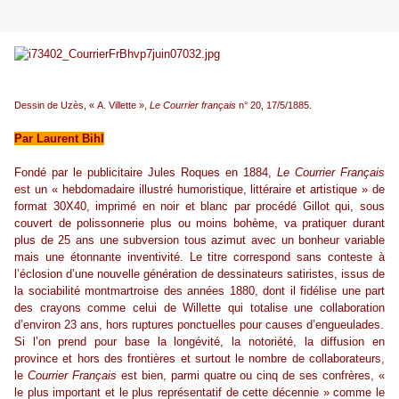
Dessin de Uzès, « A. Villette »,
Le Courrier français
n° 20, 17/5/1885.
Par Laurent Bihl
Fondé par le publicitaire Jules Roques en 1884,
Le Courrier Français
est un « hebdomadaire illustré humoristique, littéraire et artistique » de
format 30X40, imprimé en noir et blanc par procédé Gillot qui, sous
couvert de polissonnerie plus ou moins bohème, va pratiquer durant
plus de 25 ans une subversion tous azimut avec un bonheur variable
mais une étonnante inventivité. Le titre correspond sans conteste à
l’éclosion d’une nouvelle génération de dessinateurs satiristes, issus de
la sociabilité montmartroise des années 1880, dont il fidélise une part
des crayons comme celui de Willette qui totalise une collaboration
d’environ 23 ans, hors ruptures ponctuelles pour causes d’engueulades.
Si l’on prend pour base la longévité, la notoriété, la diffusion en
province et hors des frontières et surtout le nombre de collaborateurs,
le
Courrier Français
est bien, parmi quatre ou cinq de ses confrères, «
le plus important et le plus représentatif de cette décennie » comme le