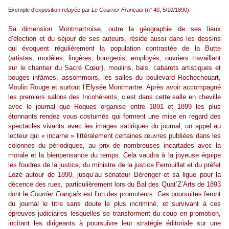
Exemple d'exposition relayée par
Le Courrier Français
(n° 40, 5/10/1890).
Sa dimension Montmartroise, outre la géographie de ses lieux
d’élection et du séjour de ses auteurs, réside aussi dans les dessins
qui évoquent régulièrement la population contrastée de la Butte
(artistes, modèles, lingères, bourgeois, employés, ouvriers travaillant
sur le chantier du Sacré Cœur), moulins, bals, cabarets artistiques et
bouges infâmes, assommoirs, les salles du boulevard Rochechouart,
Moulin Rouge et surtout l’Elysée Montmartre. Après avoir accompagné
les premiers salons des Incohérents, c’est dans cette salle en cheville
avec le journal que Roques organise entre 1891 et 1899 les plus
étonnants rendez vous costumés qui forment une mise en regard des
spectacles vivants avec les images satiriques du journal, un appel au
lecteur qui « incarne » littéralement certaines œuvres publiées dans les
colonnes du périodiques, au prix de nombreuses incartades avec la
morale et la bienpensance du temps. Cela vaudra à la joyeuse équipe
les foudres de la justice, du ministre de la justice Ferrouillat et du préfet
Lozé autour de 1890, jusqu’au sénateur Bérenger et sa ligue pour la
décence des rues, particulièrement lors du Bal des Quat’Z’Arts de 1893
dont le
Courrier Français
est l’un des promoteurs. Ces poursuites feront
du journal le titre sans doute le plus incriminé, et survivant à ces
épreuves judiciaires lesquelles se transforment du coup en promotion,
incitant les dirigeants à poursuivre leur stratégie éditoriale sur une