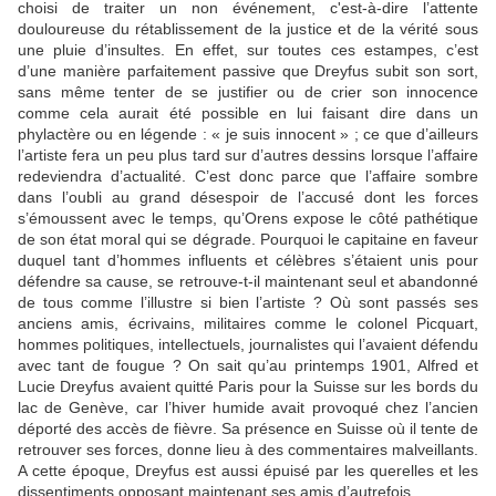
choisi de traiter un non événement, c'est-à-dire l’attente
douloureuse du rétablissement de la justice et de la vérité sous
une pluie d’insultes. En effet, sur toutes ces estampes, c’est
d’une manière parfaitement passive que Dreyfus subit son sort,
sans même tenter de se justifier ou de crier son innocence
comme cela aurait été possible en lui faisant dire dans un
phylactère ou en légende : « je suis innocent » ; ce que d’ailleurs
l’artiste fera un peu plus tard sur d’autres dessins lorsque l’affaire
redeviendra d’actualité. C’est donc parce que l’affaire sombre
dans l’oubli au grand désespoir de l’accusé dont les forces
s’émoussent avec le temps, qu’Orens expose le côté pathétique
de son état moral qui se dégrade. Pourquoi le capitaine en faveur
duquel tant d’hommes influents et célèbres s’étaient unis pour
défendre sa cause, se retrouve-t-il maintenant seul et abandonné
de tous comme l’illustre si bien l’artiste ? Où sont passés ses
anciens amis, écrivains, militaires comme le colonel Picquart,
hommes politiques, intellectuels, journalistes qui l’avaient défendu
avec tant de fougue ? On sait qu’au printemps 1901, Alfred et
Lucie Dreyfus avaient quitté Paris pour la Suisse sur les bords du
lac de Genève, car l’hiver humide avait provoqué chez l’ancien
déporté des accès de fièvre. Sa présence en Suisse où il tente de
retrouver ses forces, donne lieu à des commentaires malveillants.
A cette époque, Dreyfus est aussi épuisé par les querelles et les
dissentiments opposant maintenant ses amis d’autrefois.