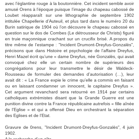
avec l’églantine rouge à la boutonnière. Cet incident semble avoir
amusé Orens à l’époque puisque l’image du chapeau cabossé de
Loubet réapparaît sur une lithographie de septembre 1902
intitulée Chapellerie d’Auteuil, et plus tard dans le numéro 20 du
Burin satirique de 1904 où l’on découvre le chapeau cabossé en
question sur le dos de Combes (Le détrousseur de Christs) figuré
en truie maçonnique crachant sur un crucifix brisé. A propos du
titre même de l’estampe : "Incident Drumont-Dreyfus-Gonzalès",
précisons que dans Histoire et psychologie de l’affaire Dreyfus,
Henri Mazel écrit qu’une « dame Dreyfus, née Gonzalès, qui avait
convoqué chez elle un certain nombre de supérieurs des
congrégations pour leur transmettre le désir de Waldeck-
Rousseau de formuler des demandes d’autorisation (…), leur
avait dit : « La France expie le crime qu’elle a commis en faisant
ou en laissant condamner un innocent, le capitaine Dreyfus ».
Cet argument revanchard sera retourné en 1914 par certains
catholiques extrémistes disant que la Grande Guerre est une
punition divine contre la France républicaine autrefois « fille aînée
de l’Eglise » et qui a offensé Dieu en orchestrant la séparation
des Eglises et de l’Etat.
Gravure de 0rens, "Incident Drumont-Dreyfus-Gonzalès", 4 juin
1902.