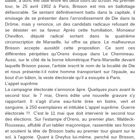
datée, a donc été faite entre les deux tours du scrutin. Au premier
tour, le 25 avril 1902 à Paris, Brisson est mis en ballottage
défavorable. Se sentant définitivement battu dans la capitale, il
envisage de se présenter dans l'arrondissement de Die dans la
Drôme, mais y renonce, un des candidats radicaux refusant de
se désister en sa faveur. Après cette humiliation, Monsieur
Chevillon, député radical sortant dans la quatrième
circonscription de Marseille, lui offre sa place. Le malheureux
Brisson accepte aussitôt cette proposition. Ce sont ces
différentes péripéties qu'Orens évoque dans Le Chemineau.
Aussi, sur le côté de la borne kilométrique Paris-Marseille devant
laquelle Brisson passe, l'artiste inscrit le nom de la localité de Die
et nous présente-t-il notre homme transportant sur l'épaule, au
bout d'un bâton, la veste électorale qu'il a essuyée à Paris.
L’appel suprême
La campagne électorale s'annonce âpre. Quelques jours avant le
second tour, le 7 mai, Orens édite une nouvelle gravure s'y
rapportant. Il s’agit d’une eau-forte tirée en bistre, vert et
sanguine, à 250 exemplaires et intitulée L'appel suprême. Guerre
électorale !!!. C'est le 11 mai que doit intervenir le second tour
des élections. Sur l'estampe d'Orens, au premier plan, Waldeck-
Rousseau, affublé d'un tablier maçonnique, rassemble ses forces
et soutient la tête de Brisson battu au premier tour gisant sur le
sol, à l'agonie. Quant à Dreyfus lui-même, penché sur Brisson,