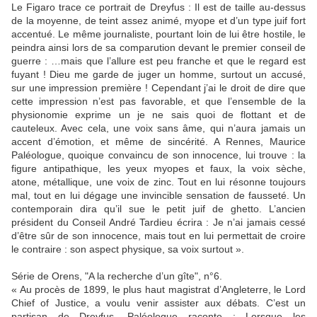
Le Figaro trace ce portrait de Dreyfus : Il est de taille au-dessus
de la moyenne, de teint assez animé, myope et d’un type juif fort
accentué. Le même journaliste, pourtant loin de lui être hostile, le
peindra ainsi lors de sa comparution devant le premier conseil de
guerre : …mais que l’allure est peu franche et que le regard est
fuyant ! Dieu me garde de juger un homme, surtout un accusé,
sur une impression première ! Cependant j’ai le droit de dire que
cette impression n’est pas favorable, et que l’ensemble de la
physionomie exprime un je ne sais quoi de flottant et de
cauteleux. Avec cela, une voix sans âme, qui n’aura jamais un
accent d’émotion, et même de sincérité. A Rennes, Maurice
Paléologue, quoique convaincu de son innocence, lui trouve : la
figure antipathique, les yeux myopes et faux, la voix sèche,
atone, métallique, une voix de zinc. Tout en lui résonne toujours
mal, tout en lui dégage une invincible sensation de fausseté. Un
contemporain dira qu’il sue le petit juif de ghetto. L’ancien
président du Conseil André Tardieu écrira : Je n’ai jamais cessé
d’être sûr de son innocence, mais tout en lui permettait de croire
le contraire : son aspect physique, sa voix surtout ».
Série de Orens, "A la recherche d’un gîte", n°6.
« Au procès de 1899, le plus haut magistrat d’Angleterre, le Lord
Chief of Justice, a voulu venir assister aux débats. C’est un
partisan de Dreyfus. Paléologue raconte : Lorsque les