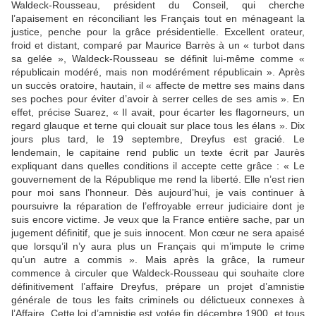
Waldeck-Rousseau, président du Conseil, qui cherche
l’apaisement en réconciliant les Français tout en ménageant la
justice, penche pour la grâce présidentielle. Excellent orateur,
froid et distant, comparé par Maurice Barrès à un « turbot dans
sa gelée », Waldeck-Rousseau se définit lui-même comme «
républicain modéré, mais non modérément républicain ». Après
un succès oratoire, hautain, il « affecte de mettre ses mains dans
ses poches pour éviter d’avoir à serrer celles de ses amis ». En
effet, précise Suarez, « Il avait, pour écarter les flagorneurs, un
regard glauque et terne qui clouait sur place tous les élans ». Dix
jours plus tard, le 19 septembre, Dreyfus est gracié. Le
lendemain, le capitaine rend public un texte écrit par Jaurès
expliquant dans quelles conditions il accepte cette grâce : « Le
gouvernement de la République me rend la liberté. Elle n’est rien
pour moi sans l’honneur. Dès aujourd’hui, je vais continuer à
poursuivre la réparation de l’effroyable erreur judiciaire dont je
suis encore victime. Je veux que la France entière sache, par un
jugement définitif, que je suis innocent. Mon cœur ne sera apaisé
que lorsqu’il n’y aura plus un Français qui m’impute le crime
qu’un autre a commis ». Mais après la grâce, la rumeur
commence à circuler que Waldeck-Rousseau qui souhaite clore
définitivement l’affaire Dreyfus, prépare un projet d’amnistie
générale de tous les faits criminels ou délictueux connexes à
l’Affaire. Cette loi d’amnistie est votée fin décembre 1900, et tous