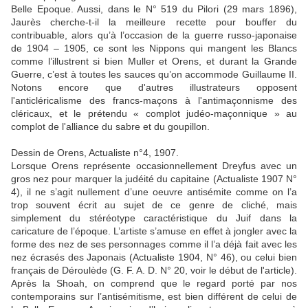
Belle Epoque. Aussi, dans le N° 519 du Pilori (29 mars 1896),
Jaurès cherche-t-il la meilleure recette pour bouffer du
contribuable, alors qu’à l’occasion de la guerre russo-japonaise
de 1904 – 1905, ce sont les Nippons qui mangent les Blancs
comme l’illustrent si bien Muller et Orens, et durant la Grande
Guerre, c’est à toutes les sauces qu’on accommode Guillaume II.
Notons encore que d'autres illustrateurs opposent
l'anticléricalisme des francs-maçons à l'antimaçonnisme des
cléricaux, et le prétendu « complot judéo-maçonnique » au
complot de l'alliance du sabre et du goupillon.
Dessin de Orens, Actualiste n°4, 1907.
Lorsque Orens représente occasionnellement Dreyfus avec un
gros nez pour marquer la judéité du capitaine (Actualiste 1907 N°
4), il ne s’agit nullement d’une oeuvre antisémite comme on l’a
trop souvent écrit au sujet de ce genre de cliché, mais
simplement du stéréotype caractéristique du Juif dans la
caricature de l’époque. L’artiste s’amuse en effet à jongler avec la
forme des nez de ses personnages comme il l’a déjà fait avec les
nez écrasés des Japonais (Actualiste 1904, N° 46), ou celui bien
français de Déroulède (G. F. A. D. N° 20, voir le début de l'article).
Après la Shoah, on comprend que le regard porté par nos
contemporains sur l’antisémitisme, est bien différent de celui de