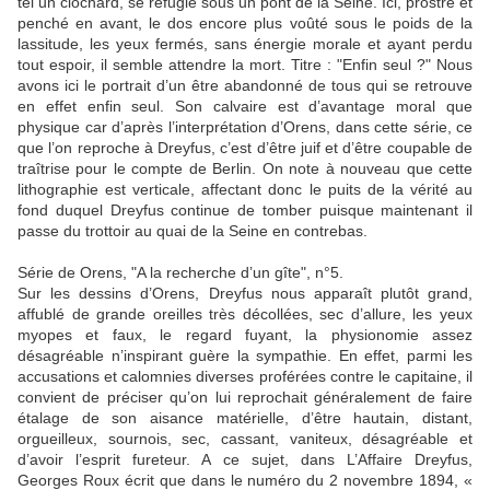
tel un clochard, se réfugie sous un pont de la Seine. Ici, prostré et
penché en avant, le dos encore plus voûté sous le poids de la
lassitude, les yeux fermés, sans énergie morale et ayant perdu
tout espoir, il semble attendre la mort. Titre : "Enfin seul ?" Nous
avons ici le portrait d’un être abandonné de tous qui se retrouve
en effet enfin seul. Son calvaire est d’avantage moral que
physique car d’après l’interprétation d’Orens, dans cette série, ce
que l’on reproche à Dreyfus, c’est d’être juif et d’être coupable de
traîtrise pour le compte de Berlin. On note à nouveau que cette
lithographie est verticale, affectant donc le puits de la vérité au
fond duquel Dreyfus continue de tomber puisque maintenant il
passe du trottoir au quai de la Seine en contrebas.
Série de Orens, "A la recherche d’un gîte", n°5.
Sur les dessins d’Orens, Dreyfus nous apparaît plutôt grand,
affublé de grande oreilles très décollées, sec d’allure, les yeux
myopes et faux, le regard fuyant, la physionomie assez
désagréable n’inspirant guère la sympathie. En effet, parmi les
accusations et calomnies diverses proférées contre le capitaine, il
convient de préciser qu’on lui reprochait généralement de faire
étalage de son aisance matérielle, d’être hautain, distant,
orgueilleux, sournois, sec, cassant, vaniteux, désagréable et
d’avoir l’esprit fureteur. A ce sujet, dans L’Affaire Dreyfus,
Georges Roux écrit que dans le numéro du 2 novembre 1894, «