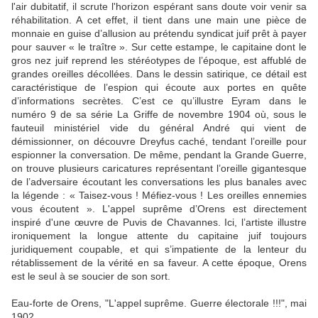
l'air dubitatif, il scrute l'horizon espérant sans doute voir venir sa
réhabilitation. A cet effet, il tient dans une main une pièce de
monnaie en guise d’allusion au prétendu syndicat juif prêt à payer
pour sauver « le traître ». Sur cette estampe, le capitaine dont le
gros nez juif reprend les stéréotypes de l’époque, est affublé de
grandes oreilles décollées. Dans le dessin satirique, ce détail est
caractéristique de l’espion qui écoute aux portes en quête
d’informations secrètes. C’est ce qu’illustre Eyram dans le
numéro 9 de sa série La Griffe de novembre 1904 où, sous le
fauteuil ministériel vide du général André qui vient de
démissionner, on découvre Dreyfus caché, tendant l’oreille pour
espionner la conversation. De même, pendant la Grande Guerre,
on trouve plusieurs caricatures représentant l’oreille gigantesque
de l’adversaire écoutant les conversations les plus banales avec
la légende : « Taisez-vous ! Méfiez-vous ! Les oreilles ennemies
vous écoutent ». L'appel suprême d’Orens est directement
inspiré d'une œuvre de Puvis de Chavannes. Ici, l’artiste illustre
ironiquement la longue attente du capitaine juif toujours
juridiquement coupable, et qui s’impatiente de la lenteur du
rétablissement de la vérité en sa faveur. A cette époque, Orens
est le seul à se soucier de son sort.
Eau-forte de Orens, "L'appel suprême. Guerre électorale !!!", mai
1902.