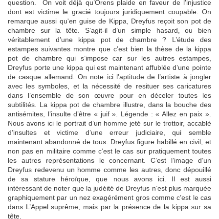
question. On voit déjà qu’Orens plaide en faveur de l'injustice
dont est victime le gracié toujours juridiquement coupable. On
remarque aussi qu'en guise de Kippa, Dreyfus reçoit son pot de
chambre sur la tête. S’agit-il d’un simple hasard, ou bien
véritablement d’une kippa pot de chambre ? L’étude des
estampes suivantes montre que c’est bien la thèse de la kippa
pot de chambre qui s’impose car sur les autres estampes,
Dreyfus porte une kippa qui est maintenant affublée d’une pointe
de casque allemand. On note ici l’aptitude de l’artiste à jongler
avec les symboles, et la nécessité de resituer ses caricatures
dans l’ensemble de son œuvre pour en déceler toutes les
subtilités. La kippa pot de chambre illustre, dans la bouche des
antisémites, l’insulte d’être « juif ». Légende : « Allez en paix ».
Nous avons ici le portrait d’un homme jeté sur le trottoir, accablé
d’insultes et victime d’une erreur judiciaire, qui semble
maintenant abandonné de tous. Dreyfus figure habillé en civil, et
non pas en militaire comme c’est le cas sur pratiquement toutes
les autres représentations le concernant. C’est l’image d’un
Dreyfus redevenu un homme comme les autres, donc dépouillé
de sa stature héroïque, que nous avons ici. Il est aussi
intéressant de noter que la judéité de Dreyfus n’est plus marquée
graphiquement par un nez exagérément gros comme c’est le cas
dans L’Appel suprême, mais par la présence de la kippa sur sa
tête.