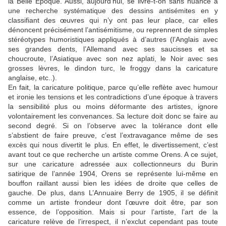
la Belle Epoque. Aussi, aujourd’hui, se livre-t-on sans nuance à
une recherche systématique des dessins antisémites en y
classifiant des œuvres qui n’y ont pas leur place, car elles
dénoncent précisément l’antisémitisme, ou reprennent de simples
stéréotypes humoristiques appliqués à d’autres (l’Anglais avec
ses grandes dents, l’Allemand avec ses saucisses et sa
choucroute, l’Asiatique avec son nez aplati, le Noir avec ses
grosses lèvres, le dindon turc, le froggy dans la caricature
anglaise, etc..).
En fait, la caricature politique, parce qu’elle reflète avec humour
et ironie les tensions et les contradictions d’une époque à travers
la sensibilité plus ou moins déformante des artistes, ignore
volontairement les convenances. Sa lecture doit donc se faire au
second degré. Si on l’observe avec la tolérance dont elle
s’abstient de faire preuve, c’est l’extravagance même de ses
excès qui nous divertit le plus. En effet, le divertissement, c’est
avant tout ce que recherche un artiste comme Orens. A ce sujet,
sur une caricature adressée aux collectionneurs du Burin
satirique de l’année 1904, Orens se représente lui-même en
bouffon raillant aussi bien les idées de droite que celles de
gauche. De plus, dans L’Annuaire Berry de 1905, il se définit
comme un artiste frondeur dont l’œuvre doit être, par son
essence, de l’opposition. Mais si pour l’artiste, l’art de la
caricature relève de l’irrespect, il n’exclut cependant pas toute