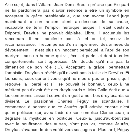
A ce sujet, dans L’Affaire, Jean-Denis Bredin précise que Picquart
ne lui pardonnera pas d’avoir renoncé à être un symbole en
acceptant la grâce présidentielle, que son avocat Labori juge
maintenant « son ancien client au-dessous de sa cause,
incapable de tenir l’emploi héroïque auquel il était destiné.
Déporté, Dreyfus ne pouvait déplaire. Libre, il accumule les
rancoeurs. Il ne manifeste pas, à tel ou tel, assez de
reconnaissance. Il récompense d’un simple merci des années de
dévouement. Il n’est plus un innocent persécuté, à l’abri de son
martyre, mais un homme qui vit, écrit et parle, et dont tous les
comportements sont appréciés. On décide qu’il n’a pas la
dimension de son rôle (…). Acceptant la grâce, permettant
l’amnistie, Dreyfus a révélé qu’il n’avait pas la taille de Dreyfus. Et
les siens, ceux qui ont voulu qu’il ne meure pas en prison, qu’il
retrouve la liberté et s’il se pouvait le bonheur, ceux-là ne
méritent pas d’avoir été des dreyfusards ». Max Gallo écrit que «
les compromis laissent souvent un goût amer. Les dreyfusards se
divisent. Le passionné Charles Péguy se scandalise. Il
commence à penser que ce Jaurès qu’il admire encore n’est
qu’un politicien qui, avec l’aide de son complice Clemenceau, a
dégradé la mystique en politique. Ceux-là, jusqu’au-boutistes
avec la souffrance des autres, n’ont pas vu, comme Jaurès,
Dreyfus s’avancer le dos voûté vers ses juges ». Plus tard, Péguy