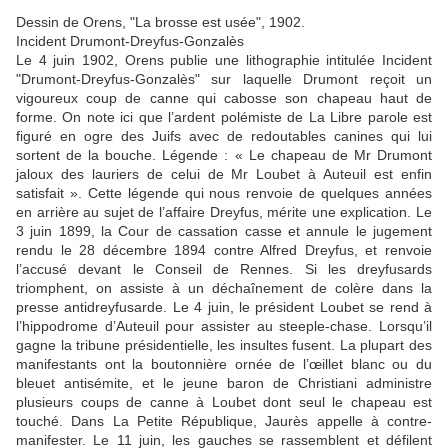
Dessin de Orens, "La brosse est usée", 1902.
Incident Drumont-Dreyfus-Gonzalès
Le 4 juin 1902, Orens publie une lithographie intitulée Incident
"Drumont-Dreyfus-Gonzalès" sur laquelle Drumont reçoit un
vigoureux coup de canne qui cabosse son chapeau haut de
forme. On note ici que l’ardent polémiste de La Libre parole est
figuré en ogre des Juifs avec de redoutables canines qui lui
sortent de la bouche. Légende : « Le chapeau de Mr Drumont
jaloux des lauriers de celui de Mr Loubet à Auteuil est enfin
satisfait ». Cette légende qui nous renvoie de quelques années
en arrière au sujet de l’affaire Dreyfus, mérite une explication. Le
3 juin 1899, la Cour de cassation casse et annule le jugement
rendu le 28 décembre 1894 contre Alfred Dreyfus, et renvoie
l’accusé devant le Conseil de Rennes. Si les dreyfusards
triomphent, on assiste à un déchaînement de colère dans la
presse antidreyfusarde. Le 4 juin, le président Loubet se rend à
l’hippodrome d’Auteuil pour assister au steeple-chase. Lorsqu’il
gagne la tribune présidentielle, les insultes fusent. La plupart des
manifestants ont la boutonnière ornée de l’œillet blanc ou du
bleuet antisémite, et le jeune baron de Christiani administre
plusieurs coups de canne à Loubet dont seul le chapeau est
touché. Dans La Petite République, Jaurès appelle à contre-
manifester. Le 11 juin, les gauches se rassemblent et défilent