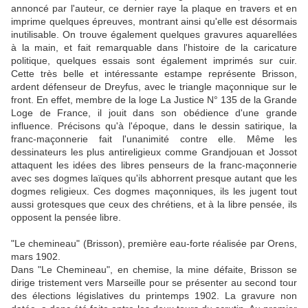
annoncé par l'auteur, ce dernier raye la plaque en travers et en
imprime quelques épreuves, montrant ainsi qu'elle est désormais
inutilisable. On trouve également quelques gravures aquarellées
à la main, et fait remarquable dans l'histoire de la caricature
politique, quelques essais sont également imprimés sur cuir.
Cette très belle et intéressante estampe représente Brisson,
ardent défenseur de Dreyfus, avec le triangle maçonnique sur le
front. En effet, membre de la loge La Justice N° 135 de la Grande
Loge de France, il jouit dans son obédience d'une grande
influence. Précisons qu'à l'époque, dans le dessin satirique, la
franc-maçonnerie fait l'unanimité contre elle. Même les
dessinateurs les plus antireligieux comme Grandjouan et Jossot
attaquent les idées des libres penseurs de la franc-maçonnerie
avec ses dogmes laïques qu'ils abhorrent presque autant que les
dogmes religieux. Ces dogmes maçonniques, ils les jugent tout
aussi grotesques que ceux des chrétiens, et à la libre pensée, ils
opposent la pensée libre.
"Le chemineau" (Brisson), première eau-forte réalisée par Orens,
mars 1902.
Dans "Le Chemineau", en chemise, la mine défaite, Brisson se
dirige tristement vers Marseille pour se présenter au second tour
des élections législatives du printemps 1902. La gravure non