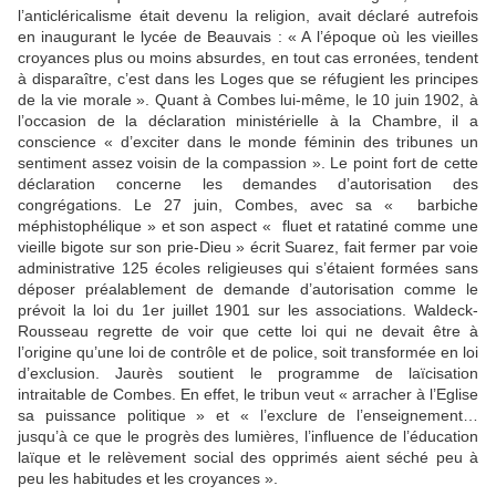
l’anticléricalisme était devenu la religion, avait déclaré autrefois
en inaugurant le lycée de Beauvais : « A l’époque où les vieilles
croyances plus ou moins absurdes, en tout cas erronées, tendent
à disparaître, c’est dans les Loges que se réfugient les principes
de la vie morale ». Quant à Combes lui-même, le 10 juin 1902, à
l’occasion de la déclaration ministérielle à la Chambre, il a
conscience « d’exciter dans le monde féminin des tribunes un
sentiment assez voisin de la compassion ». Le point fort de cette
déclaration concerne les demandes d’autorisation des
congrégations. Le 27 juin, Combes, avec sa « barbiche
méphistophélique » et son aspect « fluet et ratatiné comme une
vieille bigote sur son prie-Dieu » écrit Suarez, fait fermer par voie
administrative 125 écoles religieuses qui s’étaient formées sans
déposer préalablement de demande d’autorisation comme le
prévoit la loi du 1er juillet 1901 sur les associations. Waldeck-
Rousseau regrette de voir que cette loi qui ne devait être à
l’origine qu’une loi de contrôle et de police, soit transformée en loi
d’exclusion. Jaurès soutient le programme de laïcisation
intraitable de Combes. En effet, le tribun veut « arracher à l’Eglise
sa puissance politique » et « l’exclure de l’enseignement…
jusqu’à ce que le progrès des lumières, l’influence de l’éducation
laïque et le relèvement social des opprimés aient séché peu à
peu les habitudes et les croyances ».