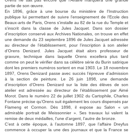
Orens ne sait pas encore que l’Affaire marquera une grande
partie de son œuvre.
En 1896, grâce à une bourse du ministère de l'Instruction
publique lui permettant de suivre l'enseignement de l'Ecole des
Beaux-arts de Paris, Orens s'installe au 82 de la rue du Temple et
s'inscrit dans la classe de Jules Jacquet. Dans son dossier
d’inscription conservé aux Archives Nationales, on trouve en effet
une demande du 23 septembre 1896 de Jules Jacquet adressée
au directeur de l’établissement, pour l’inscription à son atelier
d’Orens Denizard. Jules Jacquet était alors professeur de
gravure, technique dans laquelle Orens excellera plus tard
comme on peut le vérifier dans sa célèbre série du Burin satirique
dont les premiers numéros sortent en mai 1903. Le 18 novembre
1897, Orens Denizard passe avec succès l’épreuve d’admission
à la section de peinture. Le 26 juin 1898, une demande
d’inscription d’Orens Denizard sur la liste des élèves de son
atelier est adressée au directeur de l’établissement par Aimé
Morot. Dans le numéro 22 de juillet 1902 du Cartophile, Charles
Fontane précise qu’Orens suit également les cours dispensés par
Flameng et Cormon. Dès 1898, il expose au Salon « un
admirable portrait de Meissonnier ». Ses travaux lui valent la
remise de deux médailles, l'une d'argent, l'autre de bronze.
C’est à cette époque, à l’automne 1897, que l’affaire Dreyfus
commence à occuper la une des journaux et que la France se