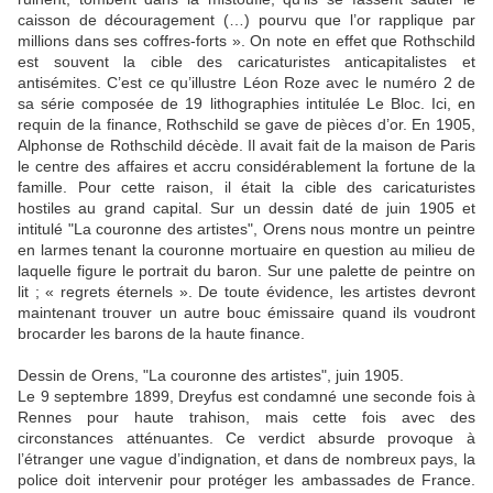
caisson de découragement (…) pourvu que l’or rapplique par
millions dans ses coffres-forts ». On note en effet que Rothschild
est souvent la cible des caricaturistes anticapitalistes et
antisémites. C’est ce qu’illustre Léon Roze avec le numéro 2 de
sa série composée de 19 lithographies intitulée Le Bloc. Ici, en
requin de la finance, Rothschild se gave de pièces d’or. En 1905,
Alphonse de Rothschild décède. Il avait fait de la maison de Paris
le centre des affaires et accru considérablement la fortune de la
famille. Pour cette raison, il était la cible des caricaturistes
hostiles au grand capital. Sur un dessin daté de juin 1905 et
intitulé "La couronne des artistes", Orens nous montre un peintre
en larmes tenant la couronne mortuaire en question au milieu de
laquelle figure le portrait du baron. Sur une palette de peintre on
lit ; « regrets éternels ». De toute évidence, les artistes devront
maintenant trouver un autre bouc émissaire quand ils voudront
brocarder les barons de la haute finance.
Dessin de Orens, "La couronne des artistes", juin 1905.
Le 9 septembre 1899, Dreyfus est condamné une seconde fois à
Rennes pour haute trahison, mais cette fois avec des
circonstances atténuantes. Ce verdict absurde provoque à
l’étranger une vague d’indignation, et dans de nombreux pays, la
police doit intervenir pour protéger les ambassades de France.