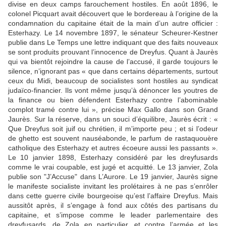
divise en deux camps farouchement hostiles. En août 1896, le
colonel Picquart avait découvert que le bordereau à l’origine de la
condamnation du capitaine était de la main d’un autre officier :
Esterhazy. Le 14 novembre 1897, le sénateur Scheurer-Kestner
publie dans Le Temps une lettre indiquant que des faits nouveaux
se sont produits prouvant l’innocence de Dreyfus. Quant à Jaurès
qui va bientôt rejoindre la cause de l’accusé, il garde toujours le
silence, n’ignorant pas « que dans certains départements, surtout
ceux du Midi, beaucoup de socialistes sont hostiles au syndicat
judaïco-financier. Ils vont même jusqu’à dénoncer les youtres de
la finance ou bien défendent Esterhazy contre l’abominable
complot tramé contre lui », précise Max Gallo dans son Grand
Jaurès. Sur la réserve, dans un souci d’équilibre, Jaurès écrit : «
Que Dreyfus soit juif ou chrétien, il m’importe peu ; et si l’odeur
de ghetto est souvent nauséabonde, le parfum de rastaquouère
catholique des Esterhazy et autres écoeure aussi les passants ».
Le 10 janvier 1898, Esterhazy considéré par les dreyfusards
comme le vrai coupable, est jugé et acquitté. Le 13 janvier, Zola
publie son "J’Accuse" dans L’Aurore. Le 19 janvier, Jaurès signe
le manifeste socialiste invitant les prolétaires à ne pas s’enrôler
dans cette guerre civile bourgeoise qu’est l’affaire Dreyfus. Mais
aussitôt après, il s’engage à fond aux côtés des partisans du
capitaine, et s’impose comme le leader parlementaire des
dreyfusards, de Zola en particulier, et contre l’armée et les