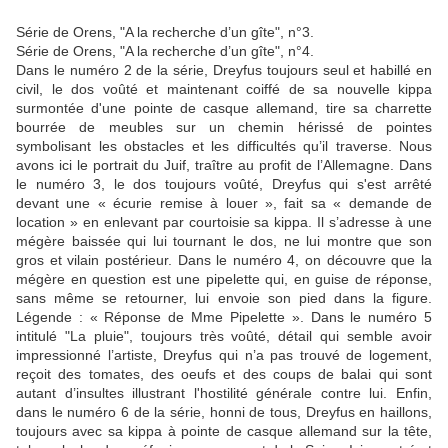
Série de Orens, "A la recherche d’un gîte", n°3.
Série de Orens, "A la recherche d’un gîte", n°4.
Dans le numéro 2 de la série, Dreyfus toujours seul et habillé en
civil, le dos voûté et maintenant coiffé de sa nouvelle kippa
surmontée d'une pointe de casque allemand, tire sa charrette
bourrée de meubles sur un chemin hérissé de pointes
symbolisant les obstacles et les difficultés qu’il traverse. Nous
avons ici le portrait du Juif, traître au profit de l’Allemagne. Dans
le numéro 3, le dos toujours voûté, Dreyfus qui s'est arrêté
devant une « écurie remise à louer », fait sa « demande de
location » en enlevant par courtoisie sa kippa. Il s’adresse à une
mégère baissée qui lui tournant le dos, ne lui montre que son
gros et vilain postérieur. Dans le numéro 4, on découvre que la
mégère en question est une pipelette qui, en guise de réponse,
sans même se retourner, lui envoie son pied dans la figure.
Légende : « Réponse de Mme Pipelette ». Dans le numéro 5
intitulé "La pluie", toujours très voûté, détail qui semble avoir
impressionné l’artiste, Dreyfus qui n’a pas trouvé de logement,
reçoit des tomates, des oeufs et des coups de balai qui sont
autant d’insultes illustrant l'hostilité générale contre lui. Enfin,
dans le numéro 6 de la série, honni de tous, Dreyfus en haillons,
toujours avec sa kippa à pointe de casque allemand sur la tête,