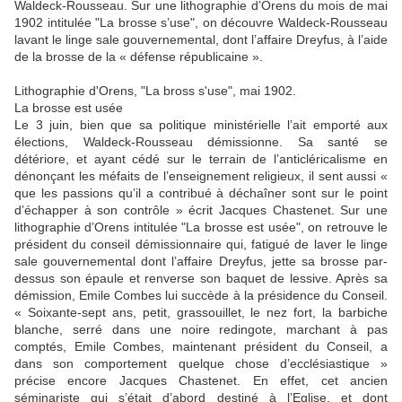
Waldeck-Rousseau. Sur une lithographie d’Orens du mois de mai
1902 intitulée "La brosse s’use", on découvre Waldeck-Rousseau
lavant le linge sale gouvernemental, dont l’affaire Dreyfus, à l’aide
de la brosse de la « défense républicaine ».
Lithographie d'Orens, "La bross s'use", mai 1902.
La brosse est usée
Le 3 juin, bien que sa politique ministérielle l’ait emporté aux
élections, Waldeck-Rousseau démissionne. Sa santé se
détériore, et ayant cédé sur le terrain de l’anticléricalisme en
dénonçant les méfaits de l’enseignement religieux, il sent aussi «
que les passions qu’il a contribué à déchaîner sont sur le point
d’échapper à son contrôle » écrit Jacques Chastenet. Sur une
lithographie d’Orens intitulée "La brosse est usée", on retrouve le
président du conseil démissionnaire qui, fatigué de laver le linge
sale gouvernemental dont l’affaire Dreyfus, jette sa brosse par-
dessus son épaule et renverse son baquet de lessive. Après sa
démission, Emile Combes lui succède à la présidence du Conseil.
« Soixante-sept ans, petit, grassouillet, le nez fort, la barbiche
blanche, serré dans une noire redingote, marchant à pas
comptés, Emile Combes, maintenant président du Conseil, a
dans son comportement quelque chose d’ecclésiastique »
précise encore Jacques Chastenet. En effet, cet ancien
séminariste qui s’était d’abord destiné à l’Eglise, et dont