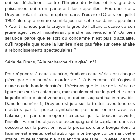
qui se déchaînent contre l’Empire du Milieu et les grandes
puissances qui s’en partagent les dépouilles. Pourquoi donc
Dreyfus refait-il alors irruption dans l’œuvre d’Orens en juillet
1902 alors que rien ne semble justifier cette soudaine apparition
? Ayant manqué par le crayon le gros de l’affaire à cause de son
jeune âge, veut-il maintenant prendre sa revanche ? Ou bien
serait-ce parce que le sort du condamné n’est plus d’actualité,
qu’il rappelle que toute la lumière n’est pas faite sur cette affaire
à rebondissements spectaculaires ?
Série de Orens, "A la recherche d’un gîte", n°1.
Pour répondre à cette question, étudions cette série dont chaque
pièce porte un numéro d’ordre de 1 à 6 comme s’il s’agissait
d’une courte bande dessinée. Précisons que le titre de la série ne
figure pas sur les estampes, mais seulement sur la pochette dans
laquelle elles étaient vendues, et qui est aujourd’hui introuvable.
Dans le numéro 1, Dreyfus est jeté sur le trottoir avec tous ses
meubles par la justice symbolisée par une femme avec sa
balance, et par une mégère haineuse qui, la bouche ouverte,
l’insulte. Parmi les objets qui accompagnent le capitaine dans sa
descente sur le pavé, on note la présence d’une bougie dont la
flamme est éteinte, détail subtil qui montre que concernant cette
affaire, toute la vérité n’a pas encore été faite. En effet, dans la