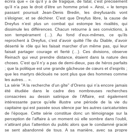
écrira que « ce qu’il y a de tragique, de fatal, c’est précisément
qu’il n’a pas le droit d’être un homme privé ». Ainsi, « le temps
passant poursuit Jean-Denis Bredin, les dreyfusards vont
s’éloigner, et se déchirer. C’est que Dreyfus libre, la cause de
Dreyfus n’est plus un combat qui estompe les rivalités, qui
dissimule les différences. Chacun retourne à ses convictions, à
son tempérament (…). Au fond d’eux-mêmes, ce qu’ils
reprochent à Dreyfus, c’est d’avoir quitté l’île du Diable, d’avoir
déserté le rôle qui les faisait marcher d’un même pas, qui leur
faisait partager courage et fierté (…). Ces divisions, observe
Reinach qui veut prendre distance, étaient dans la nature des
choses. C’est qu’il n’y a pas de demi-dieux, pas de héros parfaits
; que la politique est une grande gâcheuse de cœurs et d’esprits ;
que les martyrs décloués ne sont plus que des hommes comme
les autres… ».
La série "A la recherche d’un gîte" d’Orens qui n’a encore jamais
été étudiée dans le cadre des nombreuses recherches
consacrées au dessin satirique de l’Affaire, est également
intéressante parce qu’elle illustre une période de la vie du
capitaine qui est passée sous silence par les autres caricaturistes
de l’époque. Cette série constitue donc un témoignage sur la
perception de l’affaire à un moment où elle sombre dans l’oubli,
n’attirant plus l’attention du public alors que le condamné gracié
se sent abandonné de tous. A sa manière, avec sa propre