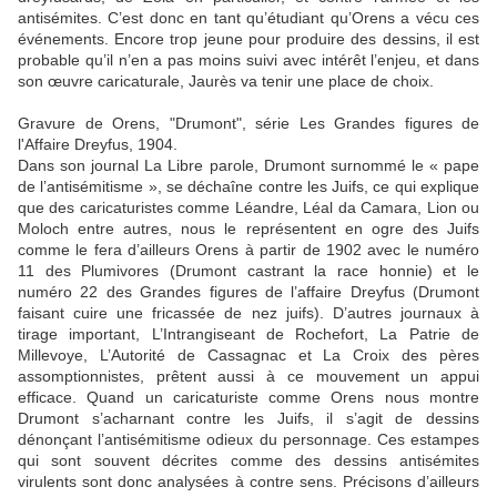
antisémites. C’est donc en tant qu’étudiant qu’Orens a vécu ces
événements. Encore trop jeune pour produire des dessins, il est
probable qu’il n’en a pas moins suivi avec intérêt l’enjeu, et dans
son œuvre caricaturale, Jaurès va tenir une place de choix.
Gravure de Orens, "Drumont", série Les Grandes figures de
l'Affaire Dreyfus, 1904.
Dans son journal La Libre parole, Drumont surnommé le « pape
de l’antisémitisme », se déchaîne contre les Juifs, ce qui explique
que des caricaturistes comme Léandre, Léal da Camara, Lion ou
Moloch entre autres, nous le représentent en ogre des Juifs
comme le fera d’ailleurs Orens à partir de 1902 avec le numéro
11 des Plumivores (Drumont castrant la race honnie) et le
numéro 22 des Grandes figures de l’affaire Dreyfus (Drumont
faisant cuire une fricassée de nez juifs). D’autres journaux à
tirage important, L’Intrangiseant de Rochefort, La Patrie de
Millevoye, L’Autorité de Cassagnac et La Croix des pères
assomptionnistes, prêtent aussi à ce mouvement un appui
efficace. Quand un caricaturiste comme Orens nous montre
Drumont s’acharnant contre les Juifs, il s’agit de dessins
dénonçant l’antisémitisme odieux du personnage. Ces estampes
qui sont souvent décrites comme des dessins antisémites
virulents sont donc analysées à contre sens. Précisons d’ailleurs