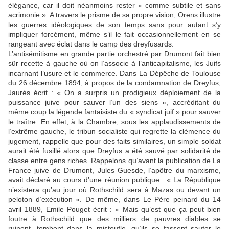
élégance, car il doit néanmoins rester « comme subtile et sans
acrimonie ». A travers le prisme de sa propre vision, Orens illustre
les guerres idéologiques de son temps sans pour autant s’y
impliquer forcément, même s’il le fait occasionnellement en se
rangeant avec éclat dans le camp des dreyfusards.
L’antisémitisme en grande partie orchestré par Drumont fait bien
sûr recette à gauche où on l’associe à l’anticapitalisme, les Juifs
incarnant l’usure et le commerce. Dans La Dépêche de Toulouse
du 26 décembre 1894, à propos de la condamnation de Dreyfus,
Jaurès écrit : « On a surpris un prodigieux déploiement de la
puissance juive pour sauver l’un des siens », accréditant du
même coup la légende fantaisiste du « syndicat juif » pour sauver
le traître. En effet, à la Chambre, sous les applaudissements de
l’extrême gauche, le tribun socialiste qui regrette la clémence du
jugement, rappelle que pour des faits similaires, un simple soldat
aurait été fusillé alors que Dreyfus a été sauvé par solidarité de
classe entre gens riches. Rappelons qu’avant la publication de La
France juive de Drumont, Jules Guesde, l’apôtre du marxisme,
avait déclaré au cours d’une réunion publique : « La République
n’existera qu’au jour où Rothschild sera à Mazas ou devant un
peloton d’exécution ». De même, dans Le Père peinard du 14
avril 1889, Emile Pouget écrit : « Mais qu’est que ça peut bien
foutre à Rothschild que des milliers de pauvres diables se
ruinent, tombent dans la mistoufle, qu’ils se fassent sauter le