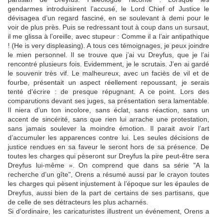
gendarmes introduisirent l’accusé, le Lord Chief of Justice le
dévisagea d’un regard fasciné, en se soulevant à demi pour le
voir de plus près. Puis se redressant tout à coup dans un sursaut,
il me glissa à l’oreille, avec stupeur : Comme il a l’air antipathique
! (He is very displeasing). A tous ces témoignages, je peux joindre
le mien personnel. Il se trouve que j’ai vu Dreyfus, que je l’ai
rencontré plusieurs fois. Evidemment, je le scrutais. J’en ai gardé
le souvenir très vif. Le malheureux, avec un faciès de vil et de
fourbe, présentait un aspect réellement repoussant, je serais
tenté d’écrire : de presque répugnant. A ce point. Lors des
comparutions devant ses juges, sa présentation sera lamentable.
Il niera d’un ton incolore, sans éclat, sans réaction, sans un
accent de sincérité, sans que rien lui arrache une protestation,
sans jamais soulever la moindre émotion. Il parait avoir l’art
d’accumuler les apparences contre lui. Les seules décisions de
justice rendues en sa faveur le seront hors de sa présence. De
toutes les charges qui pèseront sur Dreyfus la pire peut-être sera
Dreyfus lui-même ». On comprend que dans sa série "A la
recherche d’un gîte", Orens a résumé aussi par le crayon toutes
les charges qui pèsent injustement à l’époque sur les épaules de
Dreyfus, aussi bien de la part de certains de ses partisans, que
de celle de ses détracteurs les plus acharnés.
Si d’ordinaire, les caricaturistes illustrent un événement, Orens a