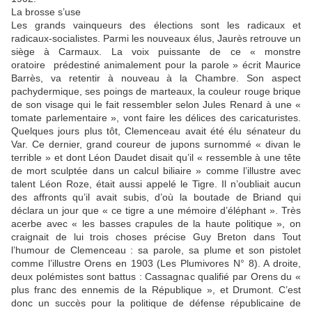
La brosse s’use
Les grands vainqueurs des élections sont les radicaux et
radicaux-socialistes. Parmi les nouveaux élus, Jaurès retrouve un
siège à Carmaux. La voix puissante de ce « monstre
oratoire prédestiné animalement pour la parole » écrit Maurice
Barrès, va retentir à nouveau à la Chambre. Son aspect
pachydermique, ses poings de marteaux, la couleur rouge brique
de son visage qui le fait ressembler selon Jules Renard à une «
tomate parlementaire », vont faire les délices des caricaturistes.
Quelques jours plus tôt, Clemenceau avait été élu sénateur du
Var. Ce dernier, grand coureur de jupons surnommé « divan le
terrible » et dont Léon Daudet disait qu’il « ressemble à une tête
de mort sculptée dans un calcul biliaire » comme l’illustre avec
talent Léon Roze, était aussi appelé le Tigre. Il n’oubliait aucun
des affronts qu’il avait subis, d’où la boutade de Briand qui
déclara un jour que « ce tigre a une mémoire d’éléphant ». Très
acerbe avec « les basses crapules de la haute politique », on
craignait de lui trois choses précise Guy Breton dans Tout
l’humour de Clemenceau : sa parole, sa plume et son pistolet
comme l’illustre Orens en 1903 (Les Plumivores N° 8). A droite,
deux polémistes sont battus : Cassagnac qualifié par Orens du «
plus franc des ennemis de la République », et Drumont. C’est
donc un succès pour la politique de défense républicaine de