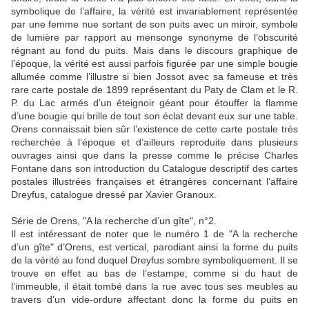
symbolique de l’affaire, la vérité est invariablement représentée
par une femme nue sortant de son puits avec un miroir, symbole
de lumière par rapport au mensonge synonyme de l’obscurité
régnant au fond du puits. Mais dans le discours graphique de
l’époque, la vérité est aussi parfois figurée par une simple bougie
allumée comme l’illustre si bien Jossot avec sa fameuse et très
rare carte postale de 1899 représentant du Paty de Clam et le R.
P. du Lac armés d’un éteignoir géant pour étouffer la flamme
d’une bougie qui brille de tout son éclat devant eux sur une table.
Orens connaissait bien sûr l’existence de cette carte postale très
recherchée à l’époque et d’ailleurs reproduite dans plusieurs
ouvrages ainsi que dans la presse comme le précise Charles
Fontane dans son introduction du Catalogue descriptif des cartes
postales illustrées françaises et étrangères concernant l’affaire
Dreyfus, catalogue dressé par Xavier Granoux.
Série de Orens, "A la recherche d’un gîte", n°2.
Il est intéressant de noter que le numéro 1 de "A la recherche
d’un gîte" d’Orens, est vertical, parodiant ainsi la forme du puits
de la vérité au fond duquel Dreyfus sombre symboliquement. Il se
trouve en effet au bas de l’estampe, comme si du haut de
l’immeuble, il était tombé dans la rue avec tous ses meubles au
travers d’un vide-ordure affectant donc la forme du puits en