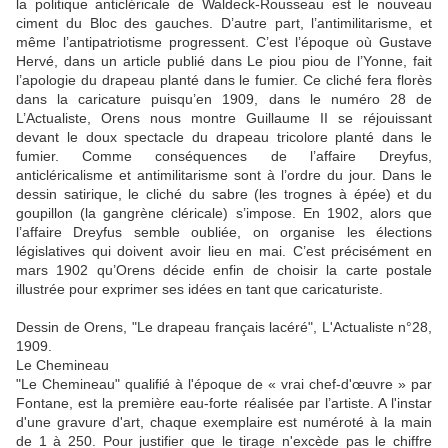
la politique anticléricale de Waldeck-Rousseau est le nouveau
ciment du Bloc des gauches. D’autre part, l’antimilitarisme, et
même l’antipatriotisme progressent. C’est l’époque où Gustave
Hervé, dans un article publié dans Le piou piou de l’Yonne, fait
l’apologie du drapeau planté dans le fumier. Ce cliché fera florès
dans la caricature puisqu’en 1909, dans le numéro 28 de
L’Actualiste, Orens nous montre Guillaume II se réjouissant
devant le doux spectacle du drapeau tricolore planté dans le
fumier. Comme conséquences de l’affaire Dreyfus,
anticléricalisme et antimilitarisme sont à l’ordre du jour. Dans le
dessin satirique, le cliché du sabre (les trognes à épée) et du
goupillon (la gangrène cléricale) s’impose. En 1902, alors que
l’affaire Dreyfus semble oubliée, on organise les élections
législatives qui doivent avoir lieu en mai. C’est précisément en
mars 1902 qu’Orens décide enfin de choisir la carte postale
illustrée pour exprimer ses idées en tant que caricaturiste.
Dessin de Orens, "Le drapeau français lacéré", L'Actualiste n°28,
1909.
Le Chemineau
"Le Chemineau" qualifié à l'époque de « vrai chef-d'œuvre » par
Fontane, est la première eau-forte réalisée par l’artiste. A l'instar
d'une gravure d'art, chaque exemplaire est numéroté à la main
de 1 à 250. Pour justifier que le tirage n'excède pas le chiffre