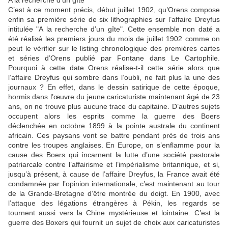
A la recherche d’un gîte
C’est à ce moment précis, début juillet 1902, qu’Orens compose
enfin sa première série de six lithographies sur l’affaire Dreyfus
intitulée "A la recherche d’un gîte". Cette ensemble non daté a
été réalisé les premiers jours du mois de juillet 1902 comme on
peut le vérifier sur le listing chronologique des premières cartes
et séries d’Orens publié par Fontane dans Le Cartophile.
Pourquoi à cette date Orens réalise-t-il cette série alors que
l’affaire Dreyfus qui sombre dans l’oubli, ne fait plus la une des
journaux ? En effet, dans le dessin satirique de cette époque,
hormis dans l’œuvre du jeune caricaturiste maintenant âgé de 23
ans, on ne trouve plus aucune trace du capitaine. D’autres sujets
occupent alors les esprits comme la guerre des Boers
déclenchée en octobre 1899 à la pointe australe du continent
africain. Ces paysans vont se battre pendant près de trois ans
contre les troupes anglaises. En Europe, on s’enflamme pour la
cause des Boers qui incarnent la lutte d’une société pastorale
patriarcale contre l’affairisme et l’impérialisme britannique, et si,
jusqu’à présent, à cause de l’affaire Dreyfus, la France avait été
condamnée par l’opinion internationale, c’est maintenant au tour
de la Grande-Bretagne d’être montrée du doigt. En 1900, avec
l’attaque des légations étrangères à Pékin, les regards se
tournent aussi vers la Chine mystérieuse et lointaine. C’est la
guerre des Boxers qui fournit un sujet de choix aux caricaturistes