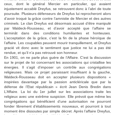
ceux, dont le général Mercier en particulier, qui avaient
injustement accablé Dreyfus, se retrouvent donc à l’abri de toute
poursuite. Plusieurs défenseurs de Dreyfus lui reprocheront alors
d’avoir troqué la grâce contre l’amnistie de Mercier et des autres
criminels. Le clan Dreyfus est désormais accusé d’être manipulé
par Waldeck-Rousseau, et d’avoir accepté que l’affaire se
terminât dans des conditions humiliantes et honteuses.
L’acceptation de la grâce, c’est la fin de la phase héroïque de
l’affaire. Les coupables peuvent mourir tranquillement, et Dreyfus
gracié vit donc avec le sentiment que justice ne lui a pas été
rendue, et qu’il n’a pas retrouvé son honneur.
En 1901, on ne parle plus guère de l’Affaire. C’est la discussion
sur le projet de loi concernant les associations qui cristallise les
énergies. Il s’agit d’imposer un contrôle aux congrégations
religieuses. Mais ce projet paraissant insuffisant à la gauche,
Waldeck-Rousseau doit en accepter plusieurs dispositions «
inspirées davantage par la passion anticléricale que par la
défense de l’Etat républicain » écrit Jean Denis Bredin dans
L’Affaire. La loi du 1er juillet sur les associations traite les
religieux avec une extrême suspicion. Elle prévoit que même les
congrégations qui bénéficient d’une autorisation ne pourront
fonder librement d’établissements nouveaux, et pourront à tout
moment être dissoutes par simple décret. Après l’affaire Dreyfus,