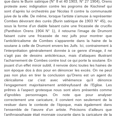
que dans le Burin satirique (N° 8 et 40 1903, N° 27 1904), Orens
proteste avec indignation contre les pogroms de Kischinef qui
sont d’après lui orchestrés par Nicolas II contre la communauté
juive de la ville. De même, lorsque l’artiste s’amuse à représenter
Combes dévorant des curés (Burin satirique de 1903 N° 45), ou
sous la forme d’un diable faisant cuire une fricassée de crucifix
(Panthéon Orens 1904 N° 1), il retourne l’image de Drumont
faisant cuire une fricassée de nez juifs pour montrer que
l’anticléricalisme de Combes s’apparente dans la haine de la
soutane à celle de Drumont envers les Juifs. Ici, contrairement à
l’interprétation généralement donnée à ce genre d’image, il ne
s’agit pas de dessins anticléricaux, mais d’attaques illustrant
l’acharnement de Combes contre tout ce qui porte la soutane. En
jouant d’un effet miroir subtil, il renvoie donc toutes les haines de
son époque dos à dos pour en dénoncer les excès. On ne peut
pas non plus en tirer la conclusion qu’Orens est un agent du
cléricalisme car c’est avec véhémence qu’il dénonce
l’engagement majoritairement antidreyfusard de l’Eglise. Les
prêtres à l’aspect grotesque nous sont alors présentés comme
d’ignobles personnages. On note que pour analyser
correctement une caricature, il convient non seulement de la
resituer dans le contexte de l’époque, mais également dans
l’ensemble de l’œuvre d’un artiste. Précisons d’ailleurs que
l’anthropophagie était monnaie courante dans la caricature de la