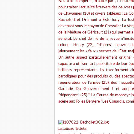
Nos trois compères, d’autre part, n’hésitent
pour traiter l’actualité à travers des oeuvres
de Chavannes (18) et divers tableaux : La Cou
Rochefort et Drumont à Esterhazy, La Just
devenant sous le crayon de Chevalier La Veng
de la Méduse de Géricault (21) qui permet à 
général. Le chef de file de la revue n’hési
colonel Henry (22), “d’après l’oeuvre du
jalousement les « faux » secrets de l’État-maj
Un autre aspect particulièrement original 
capacité à utiliser l’art publicitaire de leur é
brillants représentants. Ils transforment ai
parodiques pour des produits ou des spectac
régénérateur de l’armée (23), des maquette
Garantie Du Gouvernement ! et adopté par
“dépendant” (25) “, La Course de monocyclis
scène aux Folies Bergère “Les Couard’s, comic
Les affiches illustrées