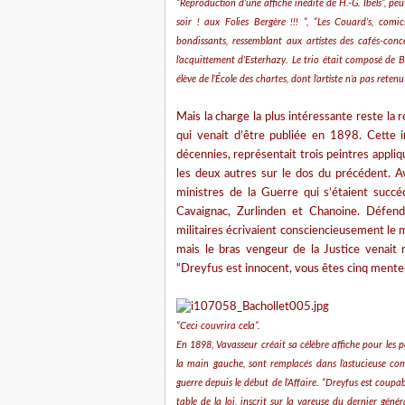
“Reproduction d’une affiche inédite de H.-G. Ibels”, peut
soir ! aux Folies Bergère !!! “, “Les Couard’s, com
bondissants, ressemblant aux artistes des cafés-concer
l’acquittement d’Esterhazy. Le trio était composé de 
élève de l’École des chartes, dont l’artiste n’a pas rete
Mais la charge la plus intéressante reste la 
qui venait d’être publiée en 1898. Cette 
décennies, représentait trois peintres appliq
les deux autres sur le dos du précédent. Av
ministres de la Guerre qui s’étaient succéd
Cavaignac, Zurlinden et Chanoine. Défend
militaires écrivaient consciencieusement l
mais le bras vengeur de la Justice venait ré
“Dreyfus est innocent, vous êtes cinq menteu
“Ceci couvrira cela”.
En 1898, Vavasseur créait sa célèbre affiche pour les p
la main gauche, sont remplacés dans l’astucieuse com
guerre depuis le début de l’Affaire. “Dreyfus est coupabl
table de la loi, inscrit sur la vareuse du dernier géné