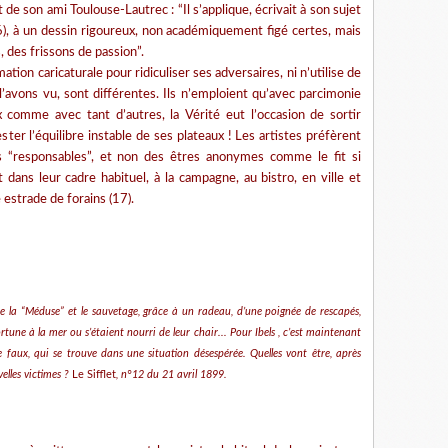
t de son ami Toulouse-Lautrec : “Il s’applique, écrivait à son sujet
), à un dessin rigoureux, non académiquement figé certes, mais
, des frissons de passion”.
ation caricaturale pour ridiculiser ses adversaires, ni n’utilise de
’avons vu, sont différentes. Ils n’emploient qu’avec parcimonie
 comme avec tant d’autres, la Vérité eut l’occasion de sortir
ester l’équilibre instable de ses plateaux ! Les artistes préfèrent
s “responsables”, et non des êtres anonymes comme le fit si
t dans leur cadre habituel, à la campagne, au bistro, en ville et
estrade de forains (17).
 de la “Méduse” et le sauvetage, grâce à un radeau, d’une poignée de rescapés,
tune à la mer ou s’étaient nourri de leur chair... Pour Ibels , c’est maintenant
 faux, qui se trouve dans une situation désespérée. Quelles vont être, après
elles victimes ?
Le Sifflet
, n°12 du 21 avril 1899.