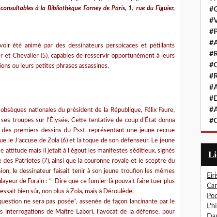
t consultables à la Bibliothèque Forney de Paris, 1, rue du Figuier,
#G
#V
#P
#A
avoir été animé par des dessinateurs perspicaces et pétillants
#R
ier et Chevalier (5), capables de resservir opportunément à leurs
#Q
ions ou leurs petites phrases assassines.
#R
#A
#D
#A
obsèques nationales du président de la République, Félix Faure,
 ses troupes sur l’Élysée. Cette tentative de coup d’État donna
#C
’un des premiers dessins du Psst, représentant une jeune recrue
que le J’accuse de Zola (6) et la toque de son défenseur. Le jeune
e attitude mais il jetait à l’égout les manifestes séditieux, signés
L
 des Patriotes (7), ainsi que la couronne royale et le sceptre du
sion, le dessinateur faisait tenir à son jeune troufion les mêmes
Eiri
ayeur de Forain : “- Dire que ce fumier-là pouvait faire tuer plus
Car
ssait bien sûr, non plus à Zola, mais à Déroulède.
Pod
question ne sera pas posée”, assenée de façon lancinante par le
L'h
 interrogations de Maître Labori, l’avocat de la défense, pour
Dau