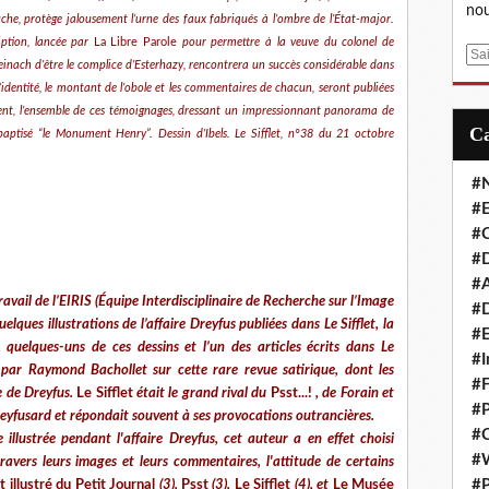
nou
uche, protège jalousement l’urne des faux fabriqués à l’ombre de l’État-major.
ption, lancée par
La Libre Parole
pour permettre à la veuve du colonel de
E
nach d’être le complice d’Esterhazy, rencontrera un succès considérable dans
m
 l’identité, le montant de l’obole et les commentaires de chacun, seront publiées
a
nt, l’ensemble de ces témoignages, dressant un impressionnant panorama de
i
baptisé “le Monument Henry”. Dessin d’Ibels. Le Sifflet, n°38 du 21 octobre
l
#
#E
#C
#D
#A
ravail de l’EIRIS (Équipe Interdisciplinaire de Recherche sur l’Image
#D
elques illustrations de l’affaire Dreyfus publiées dans Le Sifflet, la
#E
 quelques-uns de ces dessins et l’un des articles écrits dans Le
#I
par Raymond Bachollet sur cette rare revue satirique, dont les
#F
e de Dreyfus.
Le Sifflet
était le grand rival du
Psst...!
, de Forain et
#P
eyfusard et répondait souvent à ses provocations outrancières.
#C
 illustrée pendant l'affaire Dreyfus, cet auteur a en effet choisi
#
avers leurs images et leurs commentaires, l'attitude de certains
illustré du Petit Journal
(3),
Psst
(3),
Le Sifflet
(4), et
Le Musée
#P