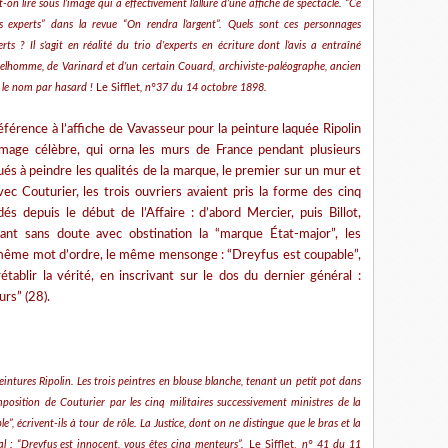
-on lire sous l’image qui a effectivement l’allure d’une affiche de spectacle. “Ce
ics experts” dans la revue “On rendra l’argent”. Quels sont ces personnages
ts ? Il s’agit en réalité du trio d’experts en écriture dont l’avis a entraîné
Belhomme, de Varinard et d’un certain Couard, archiviste-paléographe, ancien
nu le nom par hasard !
Le Sifflet
, n°37 du 14 octobre 1898.
référence à l’affiche de Vavasseur pour la peinture laquée Ripolin
image célèbre, qui orna les murs de France pendant plusieurs
ués à peindre les qualités de la marque, le premier sur un mur et
ec Couturier, les trois ouvriers avaient pris la forme des cinq
és depuis le début de l’Affaire : d’abord Mercier, puis Billot,
ant sans doute avec obstination la “marque État-major”, les
e même mot d’ordre, le même mensonge : “Dreyfus est coupable”,
tablir la vérité, en inscrivant sur le dos du dernier général :
rs” (28).
eintures Ripolin. Les trois peintres en blouse blanche, tenant un petit pot dans
position de Couturier par les cinq militaires successivement ministres de la
e”, écrivent-ils à tour de rôle. La Justice, dont on ne distingue que le bras et la
ral : “Dreyfus est innocent, vous êtes cinq menteurs”.
Le Sifflet,
n° 41 du 11