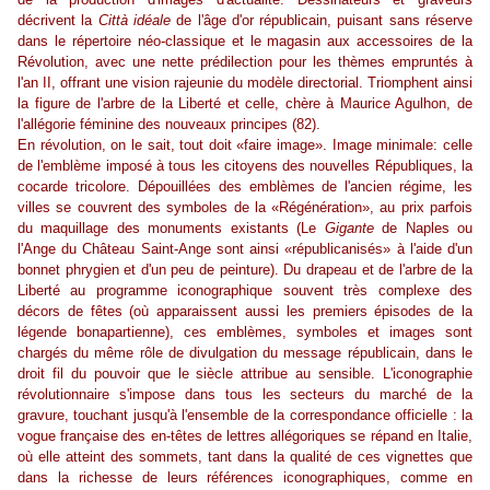
décrivent la
Città idéale
de l'âge d'or républicain, puisant sans réserve
dans le répertoire néo-classique et le magasin aux accessoires de la
Révolution, avec une nette prédilection pour les thèmes empruntés à
l'an II, offrant une vision rajeunie du modèle directorial. Triomphent ainsi
la figure de l'arbre de la Liberté et celle, chère à Maurice Agulhon, de
l'allégorie féminine des nouveaux principes (82).
En révolution, on le sait, tout doit «faire image». Image minimale: celle
de l'emblème imposé à tous les citoyens des nouvelles Républiques, la
cocarde tricolore. Dépouillées des emblèmes de l'ancien régime, les
villes se couvrent des symboles de la «Régénération», au prix parfois
du maquillage des monuments existants (Le
Gigante
de Naples ou
l'Ange du Château Saint-Ange sont ainsi «républicanisés» à l'aide d'un
bonnet phrygien et d'un peu de peinture). Du drapeau et de l'arbre de la
Liberté au programme iconographique souvent très complexe des
décors de fêtes (où apparaissent aussi les premiers épisodes de la
légende bonapartienne), ces emblèmes, symboles et images sont
chargés du même rôle de divulgation du message républicain, dans le
droit fil du pouvoir que le siècle attribue au sensible. L'iconographie
révolutionnaire s'impose dans tous les secteurs du marché de la
gravure, touchant jusqu'à l'ensemble de la correspondance officielle : la
vogue française des en-têtes de lettres allégoriques se répand en Italie,
où elle atteint des sommets, tant dans la qualité de ces vignettes que
dans la richesse de leurs références iconographiques, comme en