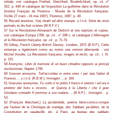
initiale, voir catalogue Freiheit, Gleichheit, Bruderlichkeit, op. cit. n°
352, p. 449 et catalogue de l'exposition
La guillotine dans la Révolution
(Institut Français de Florence - Musée de la Révolution française,
Vizille 27 mars - 24 mai 1987), Florence, 1987, p. 40.
56 Recueil anonime,
Varj ritratti ed altre stampe
, s.l.n.d. Série de onze
portraits et dix-huit scènes (M.R.F.V.).
57 Sur le Revolutions-Almanach de Dietrich et ses reprises et copies,
voir catalogue
Europa 1789, op. cit.
, n° 298 c, et catalogue
L'Allemagne
et la Révolution française, op. cit
., p. 71-76.
58 Gillray,
French Liberty-British Slavery
, Londres, 1972 (B.N.P.). Cette
estampe a également connu au moins une version allemande : voir
Michel Vovelle,
La Révolution française, images et récits, op. cit
., t. III,
p. 115.
59 Anonyme,
Libro di memorie di un buon cittadino opposto ai principi
revoluzionari
, Naples 1795.
60 Gravure anonyme,
Tutt'accordaa in entra sees / per taia l'arbor di
Franzes..
., s.l.n.d. (R.B.M.);
Immagini
..., p. 160.
61 Gravures anonymes,
Fu sotto il re polito il franco è onesto / ed ora è
protetor del furto e incesto... et Questa è la Libertà / che il gran
Giordano contadin H promise a suo malano..
., (B.N.P.) ;
Immagini
... p.
53.
62 [François Marchant,]
La jacobinéide, poème héroi-comico-civique
par l'auteur de la Chronique du manège, des Sabbats jacobites, de la
Constitution en vaudeville, etc. à Paris, au bureau des sabbats