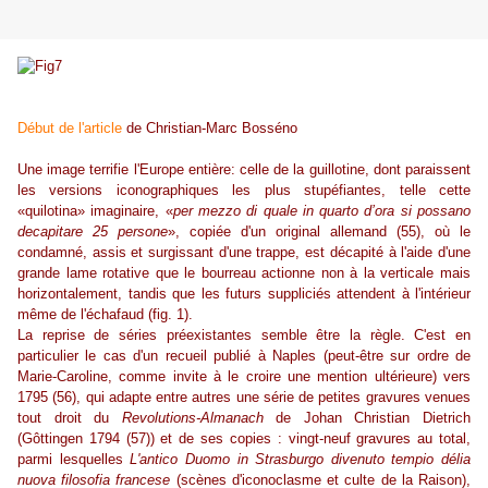
Début de l'article
de Christian-Marc Bosséno
Une image terrifie l'Europe entière: celle de la guillotine, dont paraissent
les versions iconographiques les plus stupéfiantes, telle cette
«quilotina» imaginaire, «
per mezzo di quale in quarto d’ora si possano
decapitare 25 persone
», copiée d'un original allemand (55), où le
condamné, assis et surgissant d'une trappe, est décapité à l'aide d'une
grande lame rotative que le bourreau actionne non à la verticale mais
horizontalement, tandis que les futurs suppliciés attendent à l'intérieur
même de l'échafaud (fig. 1).
La reprise de séries préexistantes semble être la règle. C'est en
particulier le cas d'un recueil publié à Naples (peut-être sur ordre de
Marie-Caroline, comme invite à le croire une mention ultérieure) vers
1795 (56), qui adapte entre autres une série de petites gravures venues
tout droit du
Revolutions-Almanach
de Johan Christian Dietrich
(Gôttingen 1794 (57)) et de ses copies : vingt-neuf gravures au total,
parmi lesquelles
L'antico Duomo in Strasburgo divenuto tempio délia
nuova filosofia francese
(scènes d'iconoclasme et culte de la Raison),