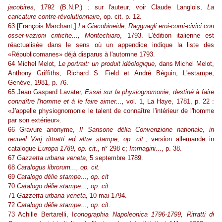
jacobites
, 1792 (B.N.P.) ; sur l'auteur, voir Claude Langlois,
La
caricature contre-révolutionnaire
, op. cit. p. 12.
63 [François Marchant,]
La Giacobineide, Ragguagli eroi-comi-civici con
osser-vazioni critiche..., Montechiaro
, 1793. L'édition italienne est
réactualisée dans le sens où un appendice indique la liste des
«Républicomanes» déjà disparus à l'automne 1793.
64 Michel Melot,
Le portrait: un produit idéologique,
dans Michel Melot,
Anthony Griffiths, Richard S. Field et André Béguin, L'estampe,
Genève, 1981, p. 76.
65 Jean Gaspard Lavater,
Essai sur la physiognomonie, destiné à faire
connaître l'homme et à le faire aimer...,
vol. 1, La Haye, 1781, p. 22 :
«J'appelle physiognomonie le talent de connaître l'intérieur de l'homme
par son extérieur».
66 Gravure anonyme,
Il Sansone délia Convenzione nationale, in
recueil Varj rittratti ed altre stampe, op. cit
.; version allemande in
catalogue
Europa 1789, op. cit.
, n° 298 c;
Immagini
..., p. 38.
67
Gazzetta urbana veneta,
5 septembre 1789.
68
Catalogus librorum..., op. cit.
69
Catalogo délie stampe..., op. cit
70
Catalogo délie stampe..., op. cit.
71
Gazzetta urbana veneta,
10 mai 1794.
72
Catalogo délie stampe..., op. cit.
73 Achille Bertarelli, I
conographia Napoleonica 1796-1799, Ritratti di