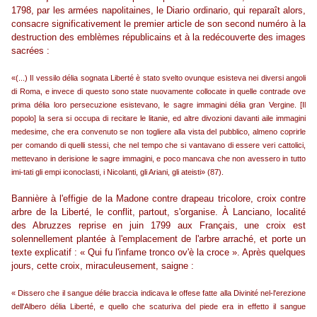
1798, par les armées napolitaines, le Diario ordinario, qui reparaît alors,
consacre significativement le premier article de son second numéro à la
destruction des emblèmes républicains et à la redécouverte des images
sacrées :
«(...) Il vessilo délia sognata Liberté è stato svelto ovunque esisteva nei diversi angoli
di Roma, e invece di questo sono state nuovamente collocate in quelle contrade ove
prima délia loro persecuzione esistevano, le sagre immagini délia gran Vergine. [Il
popolo] la sera si occupa di recitare le litanie, ed altre divozioni davanti aile immagini
medesime, che era convenuto se non togliere alla vista del pubblico, almeno coprirle
per comando di quelli stessi, che nel tempo che si vantavano di essere veri cattolici,
mettevano in derisione le sagre immagini, e poco mancava che non avessero in tutto
imi-tati gli empi iconoclasti, i Nicolanti, gli Ariani, gli ateisti» (87).
Bannière à l'effigie de la Madone contre drapeau tricolore, croix contre
arbre de la Liberté, le conflit, partout, s'organise. À Lanciano, localité
des Abruzzes reprise en juin 1799 aux Français, une croix est
solennellement plantée à l'emplacement de l'arbre arraché, et porte un
texte explicatif : « Qui fu l'infame tronco ov'è la croce ». Après quelques
jours, cette croix, miraculeusement, saigne :
« Dissero che il sangue délie braccia indicava le offese fatte alla Divinité nel-l'erezione
dell'Albero délia Liberté, e quello che scaturiva del piede era in effetto il sangue