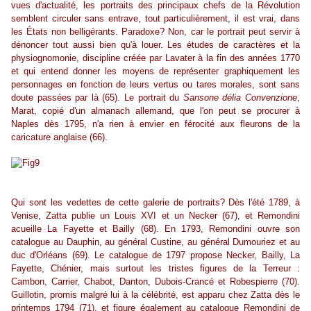
vues d'actualité, les portraits des principaux chefs de la Révolution
semblent circuler sans entrave, tout particulièrement, il est vrai, dans
les États non belligérants. Paradoxe? Non, car le portrait peut servir à
dénoncer tout aussi bien qu'à louer. Les études de caractères et la
physiognomonie, discipline créée par Lavater à la fin des années 1770
et qui entend donner les moyens de représenter graphiquement les
personnages en fonction de leurs vertus ou tares morales, sont sans
doute passées par là (65). Le portrait du
Sansone délia Convenzione
,
Marat, copié d'un almanach allemand, que l'on peut se procurer à
Naples dès 1795, n'a rien à envier en férocité aux fleurons de la
caricature anglaise (66).
Qui sont les vedettes de cette galerie de portraits? Dès l'été 1789, à
Venise, Zatta publie un Louis XVI et un Necker (67), et Remondini
acueille La Fayette et Bailly (68). En 1793, Remondini ouvre son
catalogue au Dauphin, au général Custine, au général Dumouriez et au
duc d'Orléans (69). Le catalogue de 1797 propose Necker, Bailly, La
Fayette, Chénier, mais surtout les tristes figures de la Terreur :
Cambon, Carrier, Chabot, Danton, Dubois-Crancé et Robespierre (70).
Guillotin, promis malgré lui à la célébrité, est apparu chez Zatta dès le
printemps 1794 (71), et figure également au catalogue Remondini de