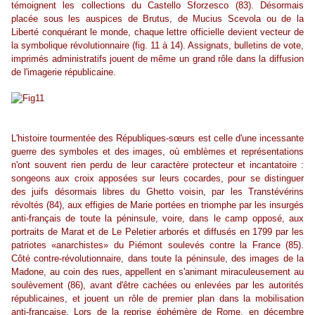
témoignent les collections du Castello Sforzesco (83). Désormais
placée sous les auspices de Brutus, de Mucius Scevola ou de la
Liberté conquérant le monde, chaque lettre officielle devient vecteur de
la symbolique révolutionnaire (fig. 11 à 14). Assignats, bulletins de vote,
imprimés administratifs jouent de même un grand rôle dans la diffusion
de l'imagerie républicaine.
L'histoire tourmentée des Républiques-sœurs est celle d'une incessante
guerre des symboles et des images, où emblèmes et représentations
n'ont souvent rien perdu de leur caractère protecteur et incantatoire :
songeons aux croix apposées sur leurs cocardes, pour se distinguer
des juifs désormais libres du Ghetto voisin, par les Transtévérins
révoltés (84), aux effigies de Marie portées en triomphe par les insurgés
anti-français de toute la péninsule, voire, dans le camp opposé, aux
portraits de Marat et de Le Peletier arborés et diffusés en 1799 par les
patriotes «anarchistes» du Piémont soulevés contre la France (85).
Côté contre-révolutionnaire, dans toute la péninsule, des images de la
Madone, au coin des rues, appellent en s'animant miraculeusement au
soulèvement (86), avant d'être cachées ou enlevées par les autorités
républicaines, et jouent un rôle de premier plan dans la mobilisation
anti-française. Lors de la reprise éphémère de Rome, en décembre