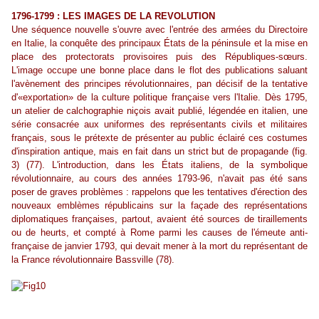
1796-1799 : LES IMAGES DE LA REVOLUTION
Une séquence nouvelle s'ouvre avec l'entrée des armées du Directoire
en Italie, la conquête des principaux États de la péninsule et la mise en
place des protectorats provisoires puis des Républiques-sœurs.
L'image occupe une bonne place dans le flot des publications saluant
l'avènement des principes révolutionnaires, pan décisif de la tentative
d'«exportation» de la culture politique française vers l'Italie. Dès 1795,
un atelier de calchographie niçois avait publié, légendée en italien, une
série consacrée aux uniformes des représentants civils et militaires
français, sous le prétexte de présenter au public éclairé ces costumes
d'inspiration antique, mais en fait dans un strict but de propagande (fig.
3) (77). L'introduction, dans les États italiens, de la symbolique
révolutionnaire, au cours des années 1793-96, n'avait pas été sans
poser de graves problèmes : rappelons que les tentatives d'érection des
nouveaux emblèmes républicains sur la façade des représentations
diplomatiques françaises, partout, avaient été sources de tiraillements
ou de heurts, et compté à Rome parmi les causes de l'émeute anti-
française de janvier 1793, qui devait mener à la mort du représentant de
la France révolutionnaire Bassville (78).