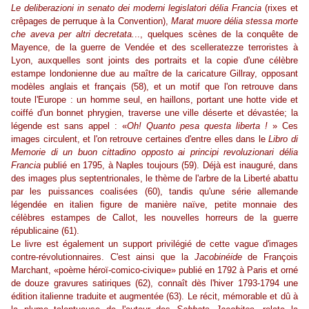
Le deliberazioni in senato dei moderni legislatori délia Francia
(rixes et
crêpages de perruque à la Convention),
Marat muore délia stessa morte
che aveva per altri decretata.
.., quelques scènes de la conquête de
Mayence, de la guerre de Vendée et des scelleratezze terroristes à
Lyon, auxquelles sont joints des portraits et la copie d'une célèbre
estampe londonienne due au maître de la caricature Gillray, opposant
modèles anglais et français (58), et un motif que l'on retrouve dans
toute l'Europe : un homme seul, en haillons, portant une hotte vide et
coiffé d'un bonnet phrygien, traverse une ville déserte et dévastée; la
légende est sans appel : «
Oh! Quanto pesa questa liberta !
» Ces
images circulent, et l'on retrouve certaines d'entre elles dans le
Libro di
Memorie di un buon cittadino opposto ai principi revoluzionari délia
Francia
publié en 1795, à Naples toujours (59). Déjà est inauguré, dans
des images plus septentrionales, le thème de l'arbre de la Liberté abattu
par les puissances coalisées (60), tandis qu'une série allemande
légendée en italien figure de manière naïve, petite monnaie des
célèbres estampes de Callot, les nouvelles horreurs de la guerre
républicaine (61).
Le livre est également un support privilégié de cette vague d'images
contre-révolutionnaires. C'est ainsi que la
Jacobinéide
de François
Marchant, «poème héroï-comico-civique» publié en 1792 à Paris et orné
de douze gravures satiriques (62), connaît dès l'hiver 1793-1794 une
édition italienne traduite et augmentée (63). Le récit, mémorable et dû à