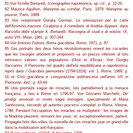
81 Voir Achille Bertarelli,
Iconographia napoleonica, op. cit.
, p. 22-26.
82 Maurice Agulhon,
Marianne au combat
, Paris, 1979;
Marianne au
pouvoir
, Paris, 1989.
83 Voir notamment Donata Gennari,
Le intestazioni per le carte
dell'Amminis-trazione Cisalpina e il contributo di Andréa Appiani
, dans
Raccolta délie stampe A. Bertarelli, Rassegna di studi e di notizie
, IX,
anno VIII, Milan, 1981, p. 307-344.
84 Voir Antonio Cretoni,
Roma giacobina
, Rome, 1971, p. 87.
85 Ces portraits des deux héros révolutionnaires ornent les cocardes
que les insurgés arborent et proposent «a un prezzo inferiore al loro
intrinseco valore» aux populations d'Asti et d'Acqui. Voir Giorgio
Vaccarino,
Il Piemonte nel quadro dell'età repubblicana e napoleonica,
repris dans / Giacobini piemontesi (1794-1814
)
, vol. 1, Rome, 1989, p.
16 et
Crisi giacobina e conspirazione antifrancese nell'anno VII in
Piemonte, ibid
., p. 43-44.
86 Une première vague de miracles, liés partiellement à la menace
française, a lieu à Rome en 1796-97. Voir Giovanni Marchetti,
De'
prodigi avvenuti in motte sagre immagini, specialmente di Maria
Santissima, secondo gli autentici processi compilati in Roma,
Vérone,
1798. Pendant l'occupation, les miracles se multiplient : les images de
la Madone pleurent, remuent les yeux, et, exceptionnellement, parlent.
Propagée hors des villes, la nouvelle de ces miracles joue un grand rôle
dans la mobilisation anti-française.