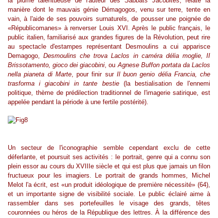
la plume talentueuse de l'auteur des
Sabbats Jacobites
, relate la
manière dont le mauvais génie Démagogos, venu sur terre, tente en
vain, à l'aide de ses pouvoirs surnaturels, de pousser une poignée de
«Républicomanes» à renverser Louis XVI. Après le public français, le
public italien, familiarisé aux grandes figures de la Révolution, peut rire
au spectacle d'estampes représentant Desmoulins a cui apparisce
Demagogo,
Desmoulins che trova Laclos in caméra délia moglie, II
Brissotamento, gioco dei giacobini
, ou
Agnese Buffon portata da Laclos
nella pianeta di Marte
, pour finir sur
Il buon genio délia Francia, che
trasforma i giacobini in tante bestie
(la bestialisation de l'ennemi
politique, thème de prédilection traditionnel de l'imagerie satirique, est
appelée pendant la période à une fertile postérité).
Un secteur de l'iconographie semble cependant exclu de cette
déferlante, et poursuit ses activités : le portrait, genre qui a connu son
plein essor au cours du XVIIIe siècle et qui est plus que jamais un filon
fructueux pour les imagiers. Le portrait de grands hommes, Michel
Melot l'a écrit, est «un produit idéologique de première nécessité» (64),
et un importante signe de visibilité sociale. Le public éclairé aime à
rassembler dans ses portefeuilles le visage des grands, têtes
couronnées ou héros de la République des lettres. À la différence des