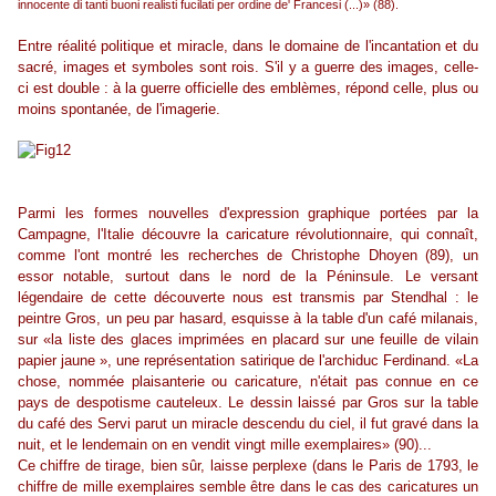
innocente di tanti buoni realisti fucilati per ordine de' Francesi (...)» (88).
Entre réalité politique et miracle, dans le domaine de l'incantation et du
sacré, images et symboles sont rois. S'il y a guerre des images, celle-
ci est double : à la guerre officielle des emblèmes, répond celle, plus ou
moins spontanée, de l'imagerie.
Parmi les formes nouvelles d'expression graphique portées par la
Campagne, l'Italie découvre la caricature révolutionnaire, qui connaît,
comme l'ont montré les recherches de Christophe Dhoyen (89), un
essor notable, surtout dans le nord de la Péninsule. Le versant
légendaire de cette découverte nous est transmis par Stendhal : le
peintre Gros, un peu par hasard, esquisse à la table d'un café milanais,
sur «la liste des glaces imprimées en placard sur une feuille de vilain
papier jaune », une représentation satirique de l'archiduc Ferdinand. «La
chose, nommée plaisanterie ou caricature, n'était pas connue en ce
pays de despotisme cauteleux. Le dessin laissé par Gros sur la table
du café des Servi parut un miracle descendu du ciel, il fut gravé dans la
nuit, et le lendemain on en vendit vingt mille exemplaires» (90)...
Ce chiffre de tirage, bien sûr, laisse perplexe (dans le Paris de 1793, le
chiffre de mille exemplaires semble être dans le cas des caricatures un