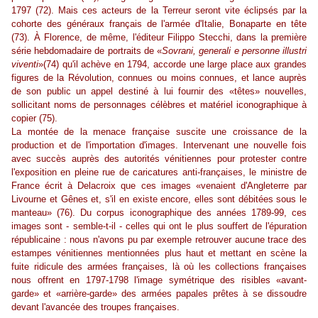
1797 (72). Mais ces acteurs de la Terreur seront vite éclipsés par la
cohorte des généraux français de l'armée d'Italie, Bonaparte en tête
(73). À Florence, de même, l'éditeur Filippo Stecchi, dans la première
série hebdomadaire de portraits de «
Sovrani, generali e personne illustri
viventi
»(74) qu'il achève en 1794, accorde une large place aux grandes
figures de la Révolution, connues ou moins connues, et lance auprès
de son public un appel destiné à lui fournir des «têtes» nouvelles,
sollicitant noms de personnages célèbres et matériel iconographique à
copier (75).
La montée de la menace française suscite une croissance de la
production et de l'importation d'images. Intervenant une nouvelle fois
avec succès auprès des autorités vénitiennes pour protester contre
l'exposition en pleine rue de caricatures anti-françaises, le ministre de
France écrit à Delacroix que ces images «venaient d'Angleterre par
Livourne et Gênes et, s'il en existe encore, elles sont débitées sous le
manteau» (76). Du corpus iconographique des années 1789-99, ces
images sont - semble-t-il - celles qui ont le plus souffert de l'épuration
républicaine : nous n'avons pu par exemple retrouver aucune trace des
estampes vénitiennes mentionnées plus haut et mettant en scène la
fuite ridicule des armées françaises, là où les collections françaises
nous offrent en 1797-1798 l'image symétrique des risibles «avant-
garde» et «arrière-garde» des armées papales prêtes à se dissoudre
devant l'avancée des troupes françaises.