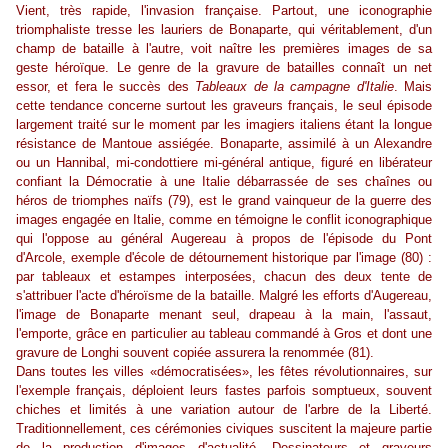
Vient, très rapide, l'invasion française. Partout, une iconographie
triomphaliste tresse les lauriers de Bonaparte, qui véritablement, d'un
champ de bataille à l'autre, voit naître les premières images de sa
geste héroïque. Le genre de la gravure de batailles connaît un net
essor, et fera le succès des
Tableaux de la campagne d'Italie
. Mais
cette tendance concerne surtout les graveurs français, le seul épisode
largement traité sur le moment par les imagiers italiens étant la longue
résistance de Mantoue assiégée. Bonaparte, assimilé à un Alexandre
ou un Hannibal, mi-condottiere mi-général antique, figuré en libérateur
confiant la Démocratie à une Italie débarrassée de ses chaînes ou
héros de triomphes naïfs (79), est le grand vainqueur de la guerre des
images engagée en Italie, comme en témoigne le conflit iconographique
qui l'oppose au général Augereau à propos de l'épisode du Pont
d'Arcole, exemple d'école de détournement historique par l'image (80) :
par tableaux et estampes interposées, chacun des deux tente de
s'attribuer l'acte d'héroïsme de la bataille. Malgré les efforts d'Augereau,
l'image de Bonaparte menant seul, drapeau à la main, l'assaut,
l'emporte, grâce en particulier au tableau commandé à Gros et dont une
gravure de Longhi souvent copiée assurera la renommée (81).
Dans toutes les villes «démocratisées», les fêtes révolutionnaires, sur
l'exemple français, déploient leurs fastes parfois somptueux, souvent
chiches et limités à une variation autour de l'arbre de la Liberté.
Traditionnellement, ces cérémonies civiques suscitent la majeure partie
de la production d'images d'actualité. Dessinateurs et graveurs