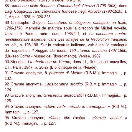
87
Diario ordinario,
n°2415, 8 décembre 1798.
88
Uomobono delle Bocache, Cronaca degli Abruzzi (1798-1808),
dans
Luigi Coppa-Zuccari,
L'invasione francese negli Abruzzi (1798-1810)
, t.
1, Aquila, 1928, p. 320-323.
89 Christophe Dhoyen,
Caricatures et allégories satiriques en Italie,
1789-1796
, Mémoire de maîtrise sous la direction de Michel Vovelle,
Université Paris-I, mém. dact., 1985,1.1, et
La caricature contre-
révolutionnaire italienne
, dans
Les images de la Révolution française,
op. cit
., p. 193-198. Sur la caricature italienne, voir aussi le catalogue
de l'exposition
Il Ruggito del leone, 150 stampe satiriche 1797-1860,
(Mu-seo Correr - Museo del Risorgimento), Venise, 1982.
90 Stendhal,
La chartreuse de Parme
, dans Id., Romans et nouvelles,
t. II, Paris, 1947, p. 26-27 {Bibliothèque de la Pléiade).
91 Gravure anonyme,
II purgante di Mestre
(R.B.M.); Immagini..., p.
132.
92 Gravure anonyme,
L'aristocratico stordito
(R.B.M.); Immagini..., p.
124.
93 Gravure anonyme,
Gl'increduli aristocratici
(R.B.M.); Immagini..., p.
125.
94 Gravure anonyme,
«Dove vai?» - «vado in campagna...»
(R.B.M.);
Immagini. .., p. 127.
95 Gravure anonyme,
«Caca, che t'aiuto» - «Grazie, amico!...»
(R.B.M.); Immagini. .., p. 127.