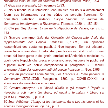
Bonaparte incisi in Italia ed all'estero da originali italiani,
Milan, 1903.
74
Gazzetta universale,
16 novembre 1793.
75 Nous tenons ici à remercier Jean Boutier, qui nous a aimablement
fourni ces informations sur les séries de portraits florentins. On
consultera Valentino Baldacci,
Filippo Stecchi, un editore del
Settecento fra riformismo e Rivoluzione
, Florence, 1989, p. 152-154.
76 Cité par Guy Dumas,
La fin de la République de Venise, op. cit.
p.
173.
77 Gravure anonyme,
Sala del Consiglio dei Cinquecento. Asilo dei
rappresen-tanti del Popolo Francese
, (R.B.M.). Un opuscule
rassemblant ces costumes paraît, à Nice toujours. Son but déclaré :
présenter aux «amatori di belle stampe» les «nuovi abiti costituzionali
creati dal buon gusto e del genio, studiati nell'Antichità e modellati su
quelli délie Repubbliche greca e romana», avec lesquels le public est
supposé avoir «la nobile compiacenza di paragonarli » ; recueil
anonyme,
Abito dei rappresentanti del popolo francese.
.., Nice, 1796.
78 Voir en particulier Leone Vicchi,
Les Français à Rome pendant la
Convention (1792-1795)
, Fusignano, 1892, p. CXVIII-CXXXIII et
abondante documentation en annexe.
79 Gravure anonyme.
La Liberté d'Italia è già matura / Popolo ti
risveglia a voti miei / Se libero, ed egual ti fè natura / Libero sei
(R.B.M.); Immagini..., p. 103.
80 Jean Adhémar,
L'image et les historiens,
dans
Les historiens et les
sources iconographiques
,
op. cit.
, p. 51.