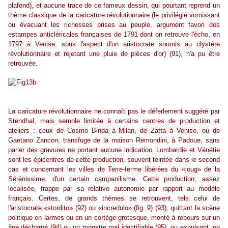
plafond), et aucune trace de ce fameux dessin, qui pourtant reprend un
thème classique de la caricature révolutionnaire (le privilégié vomissant
ou évacuant les richesses prises au peuple, argument favori des
estampes anticléricales françaises de 1791 dont on retrouve l'écho, en
1797 à Venise, sous l'aspect d'un aristocrate soumis au clystère
révolutionnaire et rejetant une pluie de pièces d'or) (91), n'a pu être
retrouvée.
La caricature révolutionnaire ne connaît pas le déferlement suggéré par
Stendhal, mais semble limitée à certains centres de production et
ateliers : ceux de Cosmo Binda à Milan, de Zatta à Venise, ou de
Gaetano Zancon, transfuge de la maison Remondini, à Padoue, sans
parler des gravures ne portant aucune indication. Lombardie et Vénétie
sont les épicentres de cette production, souvent teintée dans le second
cas et concernant les villes de Terre-ferme libérées du «joug» de la
Sérénissime, d'un certain campanilisme. Cette production, assez
localisée, frappe par sa relative autonomie par rapport au modèle
français. Certes, de grands thèmes se retrouvent, tels celui de
l'aristocrate «stordito» (92) ou «incredulo» (fig. 9) (93), quittant la scène
politique en larmes ou en un cortège grotesque, monté à rebours sur un
âne décharné (94) ou un monstre mal identifiable (95), ou expulsant, on