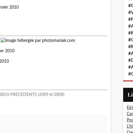
#G
nvier 2010
#V
#P
#A
#R
#Q
#R
ier 2010
#A
#D
 2010
#A
#C
L
BDO PRECEDENTS (2009 et 2008)
Eiri
Car
Pod
L'h
Dau