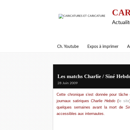
CAR
Actualit
Ch. Youtube
Expos à imprimer
A
Les matchs Charlie / Siné Hebd
28 Juin 2009
Cette chronique s'est donnée pour tâche
journaux satiriques
Charlie Hebdo
(
le site
quelques semaines avant la mort de
Si
accessibles aux internautes.