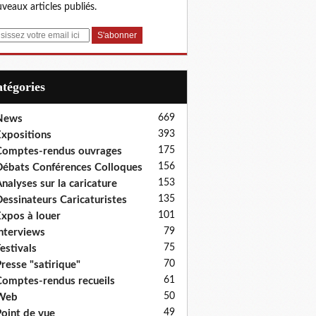
veaux articles publiés.
Catégories
669
News
393
xpositions
175
omptes-rendus ouvrages
156
ébats Conférences Colloques
153
nalyses sur la caricature
135
essinateurs Caricaturistes
101
xpos à louer
79
nterviews
75
estivals
70
resse "satirique"
61
omptes-rendus recueils
50
Web
49
oint de vue