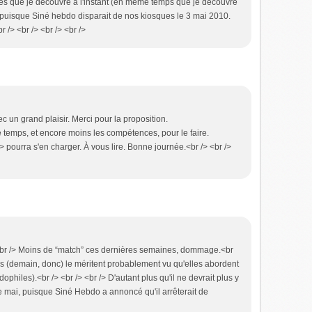
ses que je découvre à l'instant (en même temps que je découvre
et puisque Siné hebdo disparait de nos kiosques le 3 mai 2010.
r /> <br /> <br /> <br />
ec un grand plaisir. Merci pour la proposition.
 temps, et encore moins les compétences, pour le faire.
 pourra s'en charger. À vous lire. Bonne journée.<br /> <br />
> <br /> Moins de “match” ces dernières semaines, dommage.<br
rs (demain, donc) le méritent probablement vu qu'elles abordent
philes).<br /> <br /> <br /> D'autant plus qu'il ne devrait plus y
de mai, puisque Siné Hebdo a annoncé qu'il arrêterait de