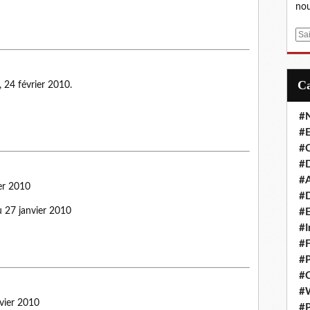
nou
E
m
a
i
, 24 février 2010.
l
#
#E
#C
#D
#A
er 2010
#D
 27 janvier 2010
#E
#I
#F
#P
#C
#
vier 2010
#P