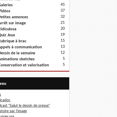
45
aleries
37
idéos
32
etites annonces
21
rrêt sur image
20
idiculosa
19
uiz Jeux
15
ubrique à brac
13
ppels à communication
12
essin de la semaine
5
nimations sketches
5
onservation et valorisation
iens
s
icadoc
cast "Salut le dessin de presse"
istoire par l'image
mier.org