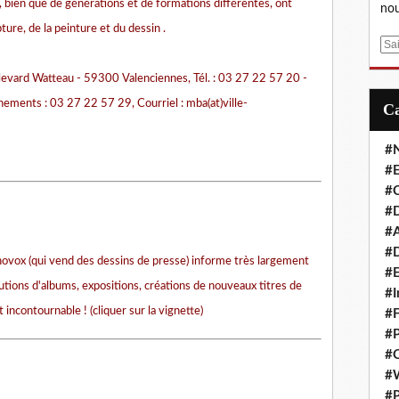
i, bien que de générations et de formations différentes, ont
nou
pture, de la peinture et du dessin .
E
m
evard Watteau - 59300 Valenciennes, Tél. : 03 27 22 57 20 -
a
i
nements : 03 27 22 57 29, Courriel : mba(at)ville-
l
#
#E
#C
#D
#A
#D
conovox (qui vend des dessins de presse) informe très largement
#E
rutions d'albums, expositions, créations de nouveaux titres de
#I
 incontournable ! (cliquer sur la vignette)
#F
#P
#C
#
#P