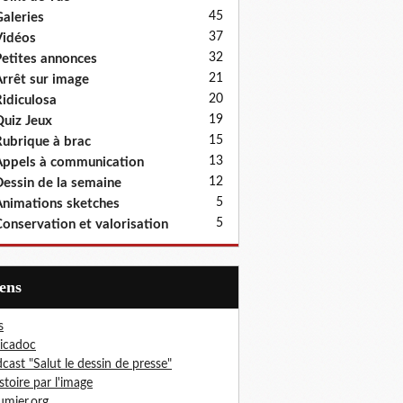
45
aleries
37
idéos
32
etites annonces
21
rrêt sur image
20
idiculosa
19
uiz Jeux
15
ubrique à brac
13
ppels à communication
12
essin de la semaine
5
nimations sketches
5
onservation et valorisation
iens
s
icadoc
cast "Salut le dessin de presse"
istoire par l'image
mier.org