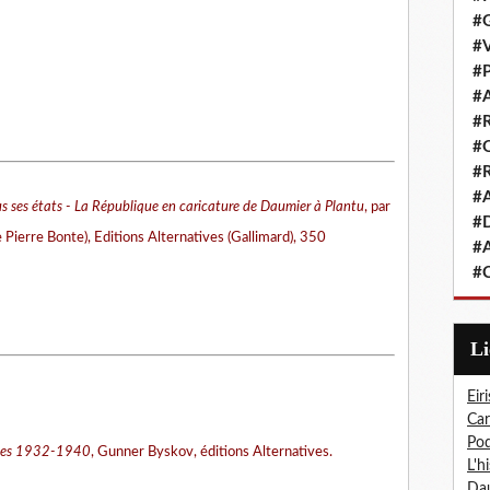
#G
#V
#P
#A
#R
#Q
#R
#A
 ses états - La République en caricature de Daumier à Plantu
, par
#D
Pierre Bonte), Editions Alternatives (Gallimard), 350
#A
#C
L
Eiri
Car
Pod
ques 1932-1940
, Gunner Byskov, éditions Alternatives.
L'h
Dau