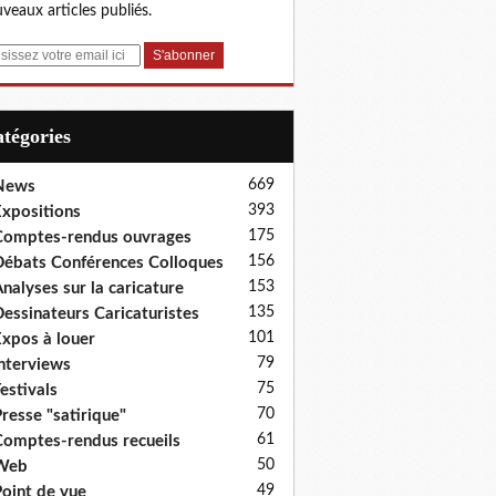
veaux articles publiés.
Catégories
669
News
393
xpositions
175
omptes-rendus ouvrages
156
ébats Conférences Colloques
153
nalyses sur la caricature
135
essinateurs Caricaturistes
101
xpos à louer
79
nterviews
75
estivals
70
resse "satirique"
61
omptes-rendus recueils
50
Web
49
oint de vue