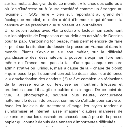
sur les méfaits des grands de ce monde ; « le choc des cultures »
où l’on s’intéresse au à l'autre considéré comme un étranger, au
racisme ; « SOS Terre » bien sûr, répondant au grand défi
écologique mondial, et enfin « délit d’humour » qui dénonce la
censure et les pressions que subissent les journalistes.
Un entretien réalisé avec Plantu éclaire le lecteur non seulement
sur les objectifs de l’exposition et au-delà des activités de Dessins
pour la paix/ Cartooning for peace, mais permet encore de faire
le point sur la situation du dessin de presse en France et dans le
monde. Plantu s’explique sur son métier, sur la difficulté
grandissante des dessinateurs à pouvoir s’exprimer librement
même en France, non pas du fait d’une quelconque censure
administrative où juridique, mais à cause de la « chape de plomb
» qu’impose le politiquement correct. Le dessinateur qui dénonce
la « druckerisation des esprits » ( !) relève combien les rédactions
de la presse écrite ou télévisée se montrent frileuses et
prudentes quand il s’agit de publier des images. De ce point de
vue, la photographie, souvent plus neutre, concurrence
nettement le dessin de presse, sommé de s’affadir pour survivre.
Avec les logiciels de traitement d’image les styles tendent à
s’uniformiser et Internet laisse imaginer d’autres manières de
s’exprimer pour les dessinateurs chassés peu à peu de la presse
papier qui connaît depuis des années d’importantes difficultés.