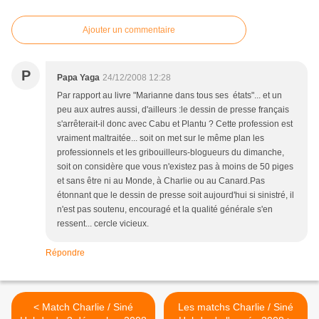
Ajouter un commentaire
P
Papa Yaga
24/12/2008 12:28
Par rapport au livre "Marianne dans tous ses états"... et un
peu aux autres aussi, d'ailleurs :le dessin de presse français
s'arrêterait-il donc avec Cabu et Plantu ? Cette profession est
vraiment maltraitée... soit on met sur le même plan les
professionnels et les gribouilleurs-blogueurs du dimanche,
soit on considère que vous n'existez pas à moins de 50 piges
et sans être ni au Monde, à Charlie ou au Canard.Pas
étonnant que le dessin de presse soit aujourd'hui si sinistré, il
n'est pas soutenu, encouragé et la qualité générale s'en
ressent... cercle vicieux.
Répondre
< Match Charlie / Siné
Les matchs Charlie / Siné