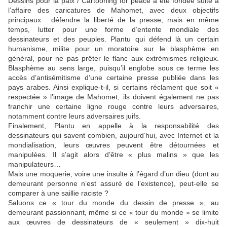
Dessins pour la paix / Cartooning for peace a été fondée suite à
l’affaire des caricatures de Mahomet, avec deux objectifs
principaux : défendre la liberté de la presse, mais en même
temps, lutter pour une forme d’entente mondiale des
dessinateurs et des peuples. Plantu qui défend là un certain
humanisme, milite pour un moratoire sur le blasphème en
général, pour ne pas prêter le flanc aux extrémismes religieux.
Blasphème au sens large, puisqu’il englobe sous ce terme les
accès d’antisémitisme d’une certaine presse publiée dans les
pays arabes. Ainsi explique-t-il, si certains réclament que soit «
respectée » l’image de Mahomet, ils doivent également ne pas
franchir une certaine ligne rouge contre leurs adversaires,
notamment contre leurs adversaires juifs.
Finalement, Plantu en appelle à la responsabilité des
dessinateurs qui savent combien, aujourd’hui, avec Internet et la
mondialisation, leurs œuvres peuvent être détournées et
manipulées. Il s’agit alors d’être « plus malins » que les
manipulateurs…
Mais une moquerie, voire une insulte à l’égard d’un dieu (dont au
demeurant personne n’est assuré de l’existence), peut-elle se
comparer à une saillie raciste ?
Saluons ce « tour du monde du dessin de presse », au
demeurant passionnant, même si ce « tour du monde » se limite
aux œuvres de dessinateurs de « seulement » dix-huit