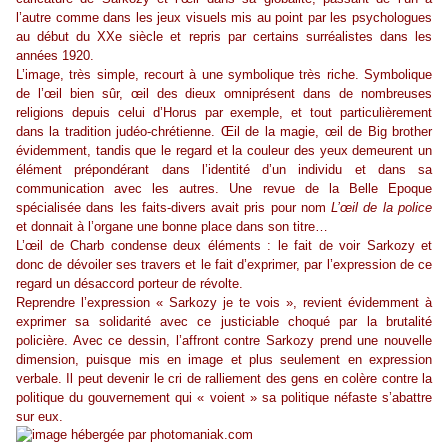
l’autre comme dans les jeux visuels mis au point par les psychologues
au début du XXe siècle et repris par certains surréalistes dans les
années 1920.
L’image, très simple, recourt à une symbolique très riche. Symbolique
de l’œil bien sûr, œil des dieux omniprésent dans de nombreuses
religions depuis celui d’Horus par exemple, et tout particulièrement
dans la tradition judéo-chrétienne. Œil de la magie, œil de
Big
brother
évidemment, tandis que le regard et la couleur des yeux demeurent un
élément prépondérant dans l’identité d’un individu et dans sa
communication avec les autres. Une revue de la Belle Epoque
spécialisée dans les faits-divers avait pris pour nom
L’œil de la police
et donnait à l’organe une bonne place dans son titre…
L’œil de
Charb
condense deux éléments : le fait de voir Sarkozy et
donc de dévoiler ses travers et le fait d’exprimer, par l’expression de ce
regard un désaccord porteur de révolte.
Reprendre l’expression « Sarkozy je te vois », revient évidemment à
exprimer sa solidarité avec ce justiciable choqué par la brutalité
policière. Avec ce dessin, l’affront contre Sarkozy prend une nouvelle
dimension, puisque mis en image et plus seulement en expression
verbale. Il peut devenir le cri de ralliement des gens en colère contre la
politique du gouvernement qui « voient » sa politique néfaste s’abattre
sur eux.