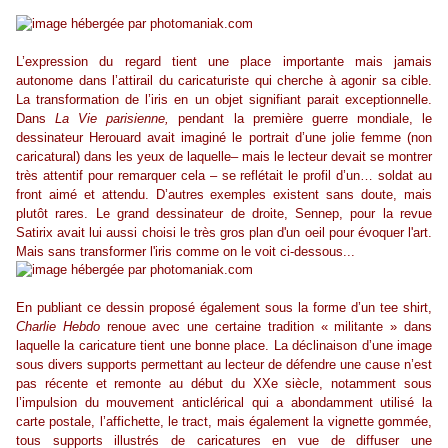
L’expression du regard tient une place importante mais jamais
autonome dans l’attirail du caricaturiste qui cherche à agonir sa cible.
La transformation de l’iris en un objet signifiant parait exceptionnelle.
Dans
La Vie parisienne,
pendant la première guerre mondiale, le
dessinateur
Herouard
avait imaginé le portrait d’une jolie femme (non
caricatural) dans les yeux de laquelle– mais le lecteur devait se montrer
très attentif pour remarquer cela – se reflétait le profil d’un… soldat au
front aimé et attendu. D’autres exemples existent sans doute, mais
plutôt rares. Le grand dessinateur de droite, Sennep, pour la revue
Satirix avait lui aussi choisi le très gros plan d'un oeil pour évoquer l'art.
Mais sans transformer l'iris comme on le voit ci-dessous...
En publiant ce dessin proposé également sous la forme d’un tee
shirt
,
Charlie Hebdo
renoue avec une certaine tradition « militante » dans
laquelle la caricature tient une bonne place. La déclinaison d’une image
sous divers supports permettant au lecteur de défendre une cause n’est
pas récente et remonte au début du XXe siècle, notamment sous
l’impulsion du mouvement anticlérical qui a abondamment utilisé la
carte postale, l’affichette, le tract, mais également la vignette gommée,
tous supports illustrés de caricatures en vue de diffuser une