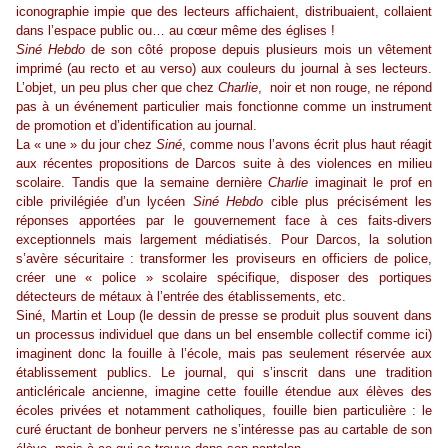
iconographie impie que des lecteurs affichaient, distribuaient, collaient
dans l’espace public ou… au cœur même des églises !
Siné
Hebdo
de son côté propose depuis plusieurs mois un vêtement
imprimé (au recto et au verso) aux couleurs du journal à ses lecteurs.
L’objet, un peu plus cher que chez
Charlie
, noir et non rouge, ne répond
pas à un événement particulier mais fonctionne comme un instrument
de promotion et d’identification au journal.
La « une » du jour chez
Siné
, comme nous l’avons écrit plus haut réagit
aux récentes propositions de
Darcos
suite à des violences en milieu
scolaire. Tandis que la semaine dernière
Charlie
imaginait le prof en
cible privilégiée d’un lycéen
Siné
Hebdo
cible plus précisément les
réponses apportées par le gouvernement face à ces faits-divers
exceptionnels mais largement médiatisés. Pour
Darcos
, la solution
s’avère sécuritaire : transformer les proviseurs en officiers de police,
créer une « police » scolaire spécifique, disposer des portiques
détecteurs de métaux à l’entrée des établissements, etc.
Siné
, Martin et Loup (le dessin de presse se produit plus souvent dans
un processus individuel que dans un bel ensemble collectif comme ici)
imaginent donc la fouille à l’école, mais pas seulement réservée aux
établissement publics. Le journal, qui s’inscrit dans une tradition
anticléricale ancienne, imagine cette fouille étendue aux élèves des
écoles privées et notamment catholiques, fouille bien particulière : le
curé éructant de bonheur pervers ne s’intéresse pas au cartable de son