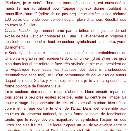
"Sarkozy, je te vois". L’homme, emmené au poste, est convoqué le
mardi 19 mai au tribunal pour "tapage injurieux diurne troublant la
tranquillité d'autrui" (prière de ne pas rire). Le ministère public réclame
100 euros d’amende pour ce délinquant plein d’humour. Résultat des
courses le 3 juillet…
Charlie Hebdo
, légitimement ému par la bêtise et l’injustice de cet
excès de zèle justicier, consacre sa « une » à l’événement et propose à
ses lecteurs un tee
shirt
haut en couleur symbolisant l’
antisarkozysme
du moment.
« Sarkozy je te vois ». Le dessin non signé (mais probablement de
Charb
vu le graphisme) représente donc un
un
œil (droit ?) en très gros
plan dans lequel se reflète la face très stylisée et bleue du président de
la République (que seuls les habitués des dessins
charbesques
reconnaîtront sans mal), œil d’un personnage de couleur rouge autour
duquel le mot « Sarkozy » et l’expression « je te vois » épousent la
forme oblongue de l’organe visuel.
Trois couleurs dominent, le rouge d’abord, le blanc ensuite réparti en
trois zones à peu près égales et le bleu enfin au centre de l’image. La
couleur rouge du propriétaire de cet œil expressif exprime bien sûr la
colère et la rage contre le chef de l’Etat. Dans cet ensemble aux
couleurs du drapeau national, le bleu forme le point de focalisation
tandis que le rouge devient majoritaire et symbolise l’espoir en des
luttes sociales futures… Le lecteur opère un jeu de va-et-vient entre la
caricature de Sarkozy et l’œil dans sa globalité, passant de l’un à