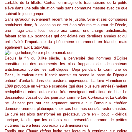
cartable de la fillette. Certes, on imagine le traumatisme de la petite
élève dans une telle situation mais sans commune mesure avec ce que
subirait le jeune garçon.
Sans qu’aucun événement récent ne le justifie,
Siné
et ses comparses
produisent donc, à l’occasion de cet élan sécuritaire autour de l’école,
une image avant tout hostile aux curés, une charge anticléricale,
faisant écho aux scandales qui ont éclaté ces dernières années et qui
ont révélé l’importance du phénomène notamment en Irlande, mais
également aux Etats-Unis.
Depuis la fin du XIXe siècle, la perversité des hommes d’Eglise
constitue un des arguments les plus frappants des dessinateurs
anticléricaux contre les catholiques. Déjà pendant la Commune de
Paris, le caricaturiste
Klenck
mettait en scène le pape de l’époque
entouré d’enfants dans des postures équivoques. L’affaire
Flamidien
en
1899 provoque un véritable scandale (qui dure plusieurs années) mêlant
pédophilie et crime autour d’un frère enseignant catholique de Lille. Le
dessinateur
Jossot
ou des journaux comme
Les Corbeaux
et
La Calotte
ne lésinent pas sur cet argument massue : « l’amour » chrétien
demeure rarement platonique chez ces hommes censés rester chastes.
Le curé est alors transformé en prédateur, voire en « bouc » clérical
lubrique, tandis que les enfants sont présentées comme de petites
victimes face à leurs bourreaux surdimensionnés.
Tandis que
Charlie Hebdo
invite ses lecteurs à exprimer leur colère