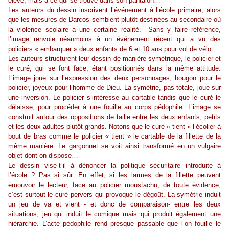
élève, mais à ce qui se trouve dans son pantalon…
Les auteurs du dessin inscrivent l’événement à l’école primaire, alors
que les mesures de
Darcos
semblent plutôt destinées au secondaire où
la violence scolaire a une certaine réalité. Sans y faire référence,
l’image renvoie néanmoins à un événement récent qui a vu des
policiers « embarquer » deux enfants de 6 et 10 ans pour vol de vélo…
Les auteurs structurent leur dessin de manière symétrique, le policier et
le curé, qui se font face, étant positionnés dans la même attitude.
L’image joue sur l’expression des deux personnages, bougon pour le
policier, joyeux pour l’homme de Dieu. La symétrie, pas totale, joue sur
une inversion. Le policier s’intéresse au cartable tandis que le curé le
délaisse, pour procéder à une fouille au corps pédophile. L’image se
construit autour des oppositions de taille entre les deux enfants, petits
et les deux adultes plutôt grands. Notons que le curé « tient » l’écolier à
bout de bras comme le policier « tient » le cartable de la fillette de la
même manière. Le garçonnet se voit ainsi transformé en un vulgaire
objet dont on dispose…
Le dessin vise-t-il à dénoncer la politique sécuritaire introduite à
l’école ? Pas si sûr. En effet, si les larmes de la fillette peuvent
émouvoir le lecteur, face au policier moustachu, de toute évidence,
c’est surtout le curé pervers qui provoque le dégoût. La symétrie induit
un jeu de va et vient - et donc de comparaison- entre les deux
situations, jeu qui induit le comique mais qui produit également une
hiérarchie. L’acte pédophile rend presque passable que l’on fouille le