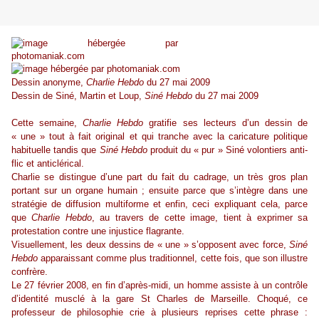
Dessin anonyme,
Charlie Hebdo
du 27 mai 2009
Dessin de
Siné
, Martin et Loup,
Siné
Hebdo
du 27 mai 2009
Cette semaine,
Charlie Hebdo
gratifie ses lecteurs d’un dessin de
« une » tout à fait original et qui tranche avec la caricature politique
habituelle tandis que
Siné
Hebdo
produit du « pur »
Siné
volontiers anti-
flic et anticlérical.
Charlie se distingue d’une part du fait du cadrage, un très gros plan
portant sur un organe humain ; ensuite parce que s’intègre dans une
stratégie de diffusion multiforme et enfin, ceci expliquant cela, parce
que
Charlie Hebdo
, au travers de cette image, tient à exprimer sa
protestation contre une injustice flagrante.
Visuellement, les deux dessins de « une » s’opposent avec force,
Siné
Hebdo
apparaissant comme plus traditionnel, cette fois, que son illustre
confrère.
Le 27 février 2008, en fin d’après-midi, un homme assiste à un contrôle
d’identité musclé à la gare St Charles de Marseille. Choqué, ce
professeur de philosophie crie à plusieurs reprises cette phrase :