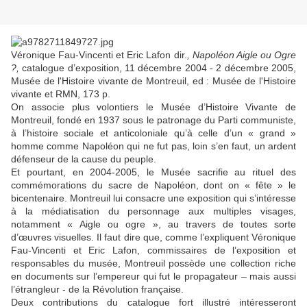
Véronique
Fau-Vincenti
et Eric
Lafon
dir.
,
Napoléon Aigle ou Ogre
?,
catalogue d’exposition, 11 décembre 2004 - 2 décembre 2005,
Musée de l'Histoire vivante de Montreuil,
ed
: Musée de l'Histoire
vivante et RMN, 173 p.
On associe plus volontiers le Musée d’Histoire Vivante de
Montreuil, fondé en 1937 sous le patronage du Parti communiste,
à l’histoire sociale et anticoloniale qu’à celle d’un « grand »
homme comme Napoléon qui ne fut pas, loin s’en faut, un ardent
défenseur de la cause du peuple.
Et pourtant, en 2004-2005, le Musée sacrifie au rituel des
commémorations du sacre de Napoléon, dont on « fête » le
bicentenaire. Montreuil lui consacre une exposition qui s’intéresse
à la médiatisation du personnage aux multiples visages,
notamment « Aigle ou ogre », au travers de toutes sorte
d’œuvres visuelles. Il faut dire que, comme l’expliquent Véronique
Fau-Vincenti
et Eric
Lafon
, commissaires de l’exposition et
responsables du musée, Montreuil possède une collection riche
en documents sur l’empereur qui fut le propagateur – mais aussi
l’étrangleur - de la Révolution française.
Deux contributions du catalogue fort illustré intéresseront