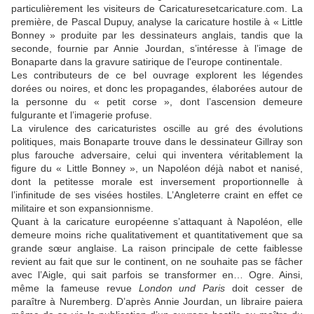
particulièrement les visiteurs de
Caricaturesetcaricature.com.
La
première, de Pascal Dupuy, analyse la caricature hostile à «
Little
Bonney
» produite par les dessinateurs anglais, tandis que la
seconde, fournie par Annie Jourdan, s’intéresse à l’image de
Bonaparte dans la gravure satirique de l'europe continentale.
Les contributeurs de ce bel ouvrage explorent les légendes
dorées ou noires, et donc les propagandes, élaborées autour de
la personne du « petit corse », dont l’ascension demeure
fulgurante et l’imagerie profuse.
La virulence des caricaturistes oscille au gré des évolutions
politiques, mais Bonaparte trouve dans le dessinateur
Gillray
son
plus farouche adversaire, celui qui inventera véritablement la
figure du «
Little
Bonney
», un Napoléon déjà nabot et nanisé,
dont la petitesse morale est inversement proportionnelle à
l’infinitude de ses visées hostiles. L’Angleterre craint en effet ce
militaire et son expansionnisme.
Quant à la caricature européenne s’attaquant à Napoléon, elle
demeure moins riche qualitativement et quantitativement que sa
grande sœur anglaise. La raison principale de cette faiblesse
revient au fait que sur le continent, on ne souhaite pas se fâcher
avec l’Aigle, qui sait parfois se transformer en… Ogre. Ainsi,
même la fameuse revue
London
und
Paris
doit cesser de
paraître à Nuremberg. D’après Annie Jourdan, un libraire paiera