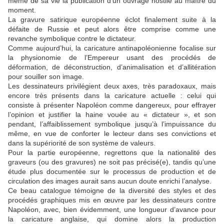
même de sa vie la publication d’un ouvrage hostile au maître du
moment.
La gravure satirique européenne éclot finalement suite
à
la
défaite de Russie et peut alors être comprise comme une
revanche symbolique contre le dictateur.
Comme aujourd’hui, la caricature antinapoléonienne focalise sur
la physionomie de l’Empereur usant des procédés de
déformation, de déconstruction, d’animalisation et d’allitération
pour souiller son image.
Les dessinateurs privilégient deux axes, très paradoxaux, mais
encore très présents dans la caricature actuelle : celui qui
consiste à présenter Napoléon comme dangereux, pour effrayer
l’opinion et justifier la haine vouée au « dictateur », et son
pendant, l’affaiblissement symbolique jusqu’à l’impuissance du
même, en vue de conforter le lecteur dans ses convictions et
dans la supériorité de son système de valeurs.
Pour la partie européenne, regrettons que la nationalité des
graveurs (ou des gravures) ne soit pas
précisé(
e), tandis qu’une
étude plus documentée sur le processus de production et de
circulation des images aurait sans aucun doute enrichi l’analyse.
Ce beau catalogue témoigne de la diversité des styles et des
procédés graphiques mis en œuvre par les dessinateurs contre
Napoléon, avec, bien évidemment, une longueur d’avance pour
la caricature anglaise, qui domine alors la production