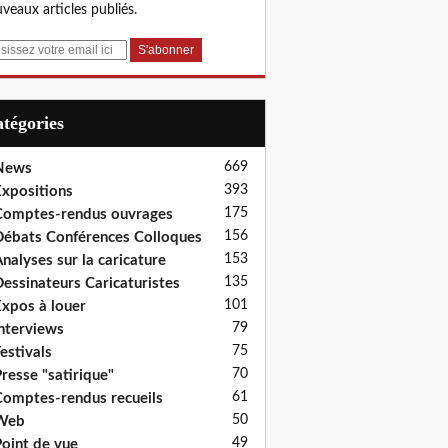
veaux articles publiés.
Catégories
669
News
393
xpositions
175
omptes-rendus ouvrages
156
ébats Conférences Colloques
153
nalyses sur la caricature
135
essinateurs Caricaturistes
101
xpos à louer
79
nterviews
75
estivals
70
resse "satirique"
61
omptes-rendus recueils
50
Web
49
oint de vue