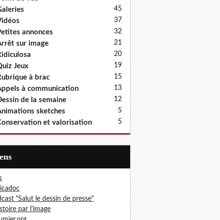
45
aleries
37
idéos
32
etites annonces
21
rrêt sur image
20
idiculosa
19
uiz Jeux
15
ubrique à brac
13
ppels à communication
12
essin de la semaine
5
nimations sketches
5
onservation et valorisation
iens
s
icadoc
cast "Salut le dessin de presse"
istoire par l'image
mier.org