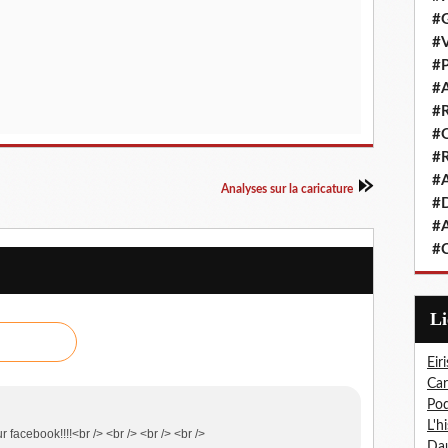
#G
#V
#P
#A
#R
#Q
#R
#A
Analyses sur la caricature
#D
#A
#C
L
Eiri
Car
Pod
L'h
r facebook!!!!<br /> <br /> <br /> <br />
Dau