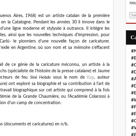
nou
E
enos Aires, 1968) est un artiste catalan de la première
m
en la Catalogne. Pendant les années 30 il innove dans le
a
 d'une ligne moderne et stylysée à outrance. Il intègre les
i
es, ainsi que les nouvelles techniques d'impression, pour
l
arlú- le pionniers d'une nouvelle façon de caricaturer.
 s’exile en Argentine, où son nom et sa mémoire s’effacent
#
#E
vail de ce génie de la caricature méconnu, un artiste à la
#C
chs (spécialiste de l'histoire de la presse catalane) et Jaume
#D
lecteurs de feu
Siné Hebdo
sous le nom de
Kap
, auteur
#A
ure) ont exploré sa biographie et sa contribution à l'art de
#D
travail biographique sur cet artiste qui comprend à la fois
#E
adémie de la Grande Chaumière, ou l'Académie Colarossi à
#I
évasion d'un camp de concentration.
#F
#P
#C
ns (documents et caricatures) en n/b.
#
#P