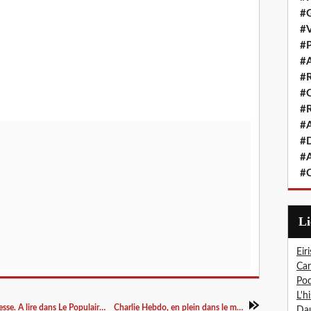
#G
#V
#P
#A
#R
#Q
#R
#A
#D
#A
#C
L
Eiri
Car
Pod
L'h
Rencontre avec Cabu au salon du dessin de presse. A lire dans Le Populaire...
Charlie Hebdo, en plein dans le mille
Dau