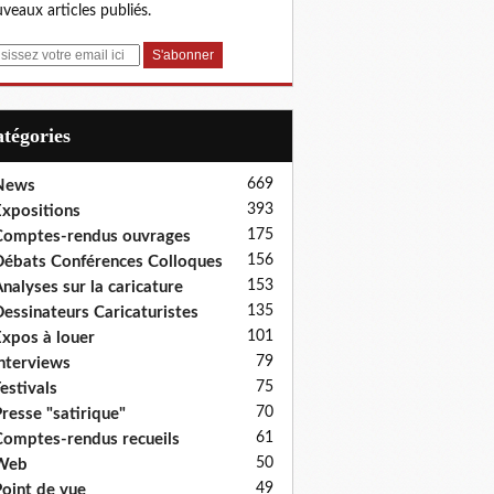
veaux articles publiés.
Catégories
669
News
393
xpositions
175
omptes-rendus ouvrages
156
ébats Conférences Colloques
153
nalyses sur la caricature
135
essinateurs Caricaturistes
101
xpos à louer
79
nterviews
75
estivals
70
resse "satirique"
61
omptes-rendus recueils
50
Web
49
oint de vue