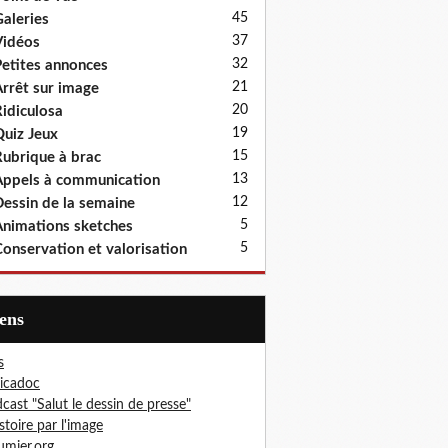
45
aleries
37
idéos
32
etites annonces
21
rrêt sur image
20
idiculosa
19
uiz Jeux
15
ubrique à brac
13
ppels à communication
12
essin de la semaine
5
nimations sketches
5
onservation et valorisation
iens
s
icadoc
cast "Salut le dessin de presse"
istoire par l'image
mier.org