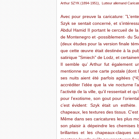
Arthur SZYK (1894-1951), Lutteur allemand Caricatur
Avec pour preuve la caricature: "L'ent
Szyk se sentait concerné, et s’intéres
Abdul Hamid II portant le cercueil de l
de Montenegro et -possiblement- du Su
(deux études pour la version finale tém
que cette œuvre était destinée à la publi
satirique "Smiech" de Lodz, et certain
Il semble qu’ Arthur fut également u
mentionne sur une carte postale (dont l
ses nuits aient été parfois agitées (
accréditer l’idée que la vie nocturne l
l'activité de la ville, qu'il ressentait et
pour l'exotisme, son gout pour l'orient
c’est évident: Szyk était un esthète
chapeaux, les textures des tissus. C'est 
Même dans ses caricatures les plus mor
son plaisir à dépeindre les chemises 
brillantes et les chapeaux-claques 