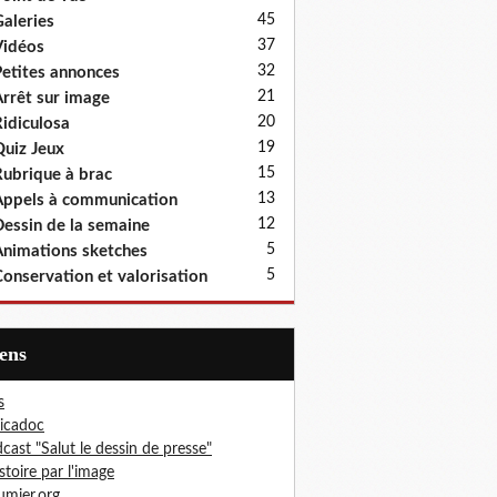
45
aleries
37
idéos
32
etites annonces
21
rrêt sur image
20
idiculosa
19
uiz Jeux
15
ubrique à brac
13
ppels à communication
12
essin de la semaine
5
nimations sketches
5
onservation et valorisation
iens
s
icadoc
cast "Salut le dessin de presse"
istoire par l'image
mier.org