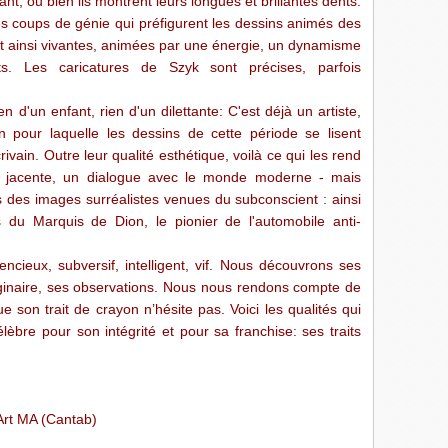
nt, ou bien ils montrent leurs longues et brillantes dents.
s coups de génie qui préfigurent les dessins animés des
nt ainsi vivantes, animées par une énergie, un dynamisme
ts. Les caricatures de Szyk sont précises, parfois
 d'un enfant, rien d'un dilettante: C'est déjà un artiste,
on pour laquelle les dessins de cette période se lisent
rivain. Outre leur qualité esthétique, voilà ce qui les rend
us jacente, un dialogue avec le monde moderne - mais
 des images surréalistes venues du subconscient : ainsi
ts du Marquis de Dion, le pionier de l'automobile anti-
encieux, subversif, intelligent, vif. Nous découvrons ses
ginaire, ses observations. Nous nous rendons compte de
son trait de crayon n’hésite pas. Voici les qualités qui
élèbre pour son intégrité et pour sa franchise: ses traits
Art MA (Cantab)