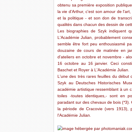
obtenu sa première exposition publique a
la vie d'Arthur, c'est son amour de l'art
et la politique - et son don de trans
qualités dans chacun des dessin de cette
Les biographies de Szyk indiquent que
L'Académie Julian, probablement conse
semble être fort peu enthousiasmé par
douzaine de cours de matinée en jan
d'ateliers en octobre et novembre - alo
16 octobre au 16 janvier. Ceci consti
Baschet et Royer à L'Académie Julian.
L'une des très rares feuilles du début 
Szyk au Deutsches Historisches Mus
académie artistique ressemblant à un ca
toiles -toutes identiques,- sont en p
paradant sur des chevaux de bois (*3). 
la période de Cracovie (vers 1913), 
l'Académie Julian.