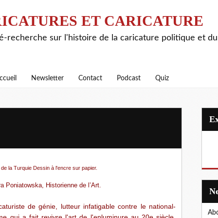
ICATURES ET CARICATURE
é-recherche sur l'histoire de la caricature politique et d
ccueil
Newsletter
Contact
Podcast
Quiz
e la Turquie Dessin à l'encre sur papier.
a Poniatowska, Historienne de l’Art.
turiste de génie, lutteur infatigable contre le national-
Abo
me qui a fait revivre l'art de l'enluminure au 20e siècle.