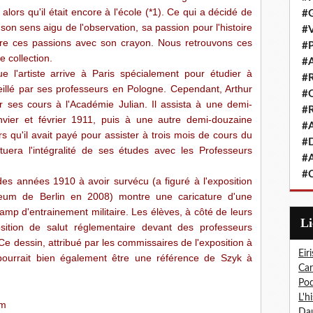
lors qu'il était encore à l'école (*1). Ce qui a décidé de
#G
, son sens aigu de l'observation, sa passion pour l'histoire
#V
crire ces passions avec son crayon. Nous retrouvons ces
#P
 collection.
#A
 l'artiste arrive à Paris spécialement pour étudier à
#R
illé par ses professeurs en Pologne. Cependant, Arthur
#Q
 ses cours à l'Académie Julian. Il assista à une demi-
#R
vier et février 1911, puis à une autre demi-douzaine
#A
rs qu'il avait payé pour assister à trois mois de cours du
#D
tuera l'intégralité de ses études avec les Professeurs
#A
#C
des années 1910 à avoir survécu (a figuré à l'exposition
eum de Berlin en 2008) montre une caricature d'une
mp d'entrainement militaire. Les élèves, à côté de leurs
L
osition de salut réglementaire devant des professeurs
Ce dessin, attribué par les commissaires de l'exposition à
Eiri
pourrait bien également être une référence de Szyk à
Car
Pod
L'h
Dau