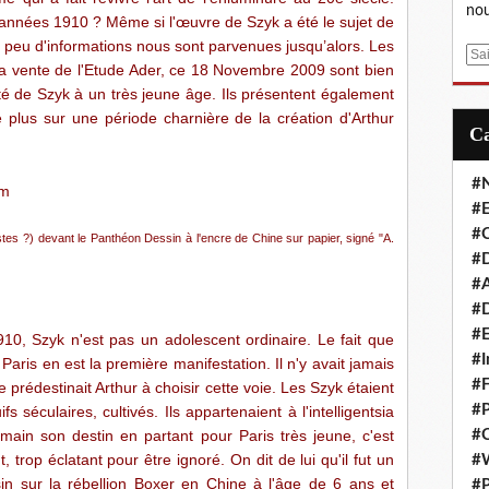
nou
 années 1910 ? Même si l'œuvre de Szyk a été le sujet de
 peu d'informations nous sont parvenues jusqu’alors. Les
E
a vente de l'Etude Ader, ce 18 Novembre 2009 sont bien
m
té de Szyk à un très jeune âge. Ils présentent également
a
 plus sur une période charnière de la création d'Arthur
i
l
#
#E
#C
tes ?) devant le Panthéon Dessin à l'encre de Chine sur papier, signé "A.
#D
#A
#D
#E
10, Szyk n'est pas un adolescent ordinaire. Le fait que
#I
aris en est la première manifestation. Il n'y avait jamais
#F
e prédestinait Arthur à choisir cette voie. Les Szyk étaient
#P
fs séculaires, cultivés. Ils appartenaient à l'intelligentsia
 main son destin en partant pour Paris très jeune, c'est
#C
 trop éclatant pour être ignoré. On dit de lui qu'il fut un
#
ssin sur la rébellion Boxer en Chine à l'âge de 6 ans et
#P