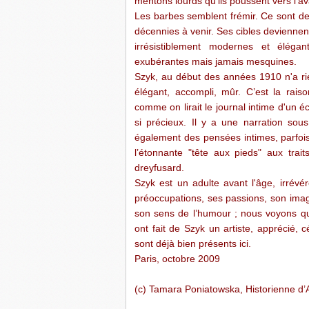
mentons lourds qu'ils poussent vers l'ava
Les barbes semblent frémir. Ce sont de
décennies à venir. Ses cibles devienne
irrésistiblement modernes et élégan
exubérantes mais jamais mesquines.
Szyk, au début des années 1910 n'a rien
élégant, accompli, mûr. C’est la rais
comme on lirait le journal intime d'un éc
si précieux. Il y a une narration so
également des pensées intimes, parfois
l’étonnante "tête aux pieds" aux trai
dreyfusard.
Szyk est un adulte avant l'âge, irrévér
préoccupations, ses passions, son ima
son sens de l’humour ; nous voyons que 
ont fait de Szyk un artiste, apprécié, c
sont déjà bien présents ici.
Paris, octobre 2009
(c) Tamara Poniatowska, Historienne d’