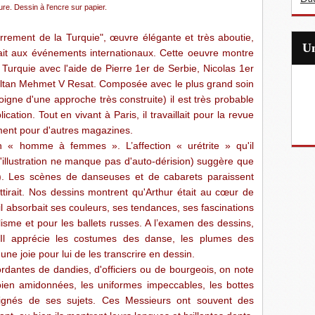
e. Dessin à l'encre sur papier.
errement de la Turquie", œuvre élégante et très aboutie,
sait aux événements internationaux. Cette oeuvre montre
a Turquie avec l'aide de Pierre 1er de Serbie, Nicolas 1er
ltan Mehmet V Resat. Composée avec le plus grand soin
oigne d'une approche très construite) il est très probable
cation. Tout en vivant à Paris, il travaillait pour la revue
ement pour d'autres magazines.
n « homme à femmes ». L’affection « urétrite » qu'il
'illustration ne manque pas d'auto-dérision) suggère que
*4). Les scènes de danseuses et de cabarets paraissent
’attirait. Nos dessins montrent qu'Arthur était au cœur de
 qu'il absorbait ses couleurs, ses tendances, ses fascinations
alisme et pour les ballets russes. A l’examen des dessins,
. Il apprécie les costumes des danse, les plumes des
une joie pour lui de les transcrire en dessin.
dantes de dandies, d'officiers ou de bourgeois, on note
bien amidonnées, les uniformes impeccables, les bottes
soignés de ses sujets. Ces Messieurs ont souvent des