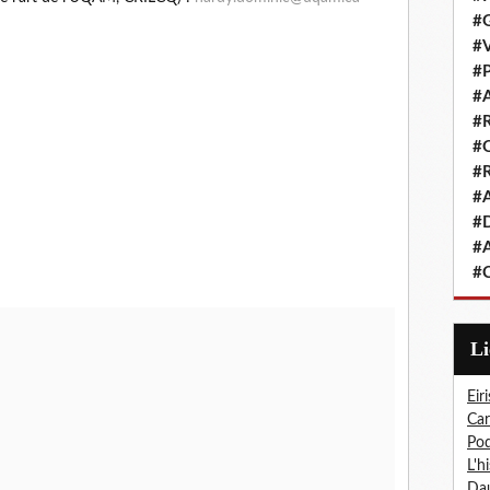
#G
#V
#P
#A
#R
#Q
#R
#A
#D
#A
#C
L
Eiri
Car
Pod
L'h
Dau