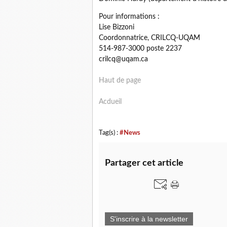
Pour informations :
Lise
Bizzoni
Coordonnatrice, CRILCQ-UQAM
514-987-3000 poste 2237
crilcq@uqam.ca
Haut de page
Acdueil
Tag(s) :
#News
Partager cet article
S'inscrire à la newsletter