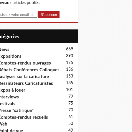
veaux articles publiés.
Catégories
669
News
393
xpositions
175
omptes-rendus ouvrages
156
ébats Conférences Colloques
153
nalyses sur la caricature
135
essinateurs Caricaturistes
101
xpos à louer
79
nterviews
75
estivals
70
resse "satirique"
61
omptes-rendus recueils
50
Web
49
oint de vue