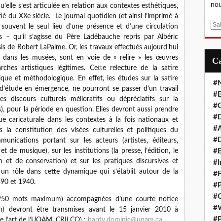
nou
qu’elle s’est articulée en relation aux contextes esthétiques,
ié du XXe siècle.
Le journal quotidien (et ainsi l’imprimé à
E
 souvent le seul lieu d’une présence et d’une circulation
m
es – qu’il s’agisse du Père
Ladébauche
repris par Albéric
a
sis de Robert
LaPalme
. Or, les travaux effectués aujourd’hui
i
t dans les musées, sont en voie de « relire » les œuvres
l
ches artistiques légitimes. Cette relecture de la satire
ue et méthodologique. En effet, les études sur la satire
#
’étude en émergence, ne pourront se passer d’un travail
#E
es discours culturels mélioratifs ou dépréciatifs sur la
#C
s), pour la période en question. Elles devront aussi prendre
#D
ue caricaturale dans les contextes à la fois nationaux et
#A
s la constitution des visées culturelles et politiques du
#D
ications portant sur les acteurs (artistes, éditeurs,
et de musique), sur les institutions (la presse, l’édition, le
#E
on et de conservation) et sur les pratiques discursives et
#I
é un rôle dans cette dynamique qui s’établit autour de la
#F
890 et 1940.
#P
#C
(250 mots maximum) accompagnées d’une courte notice
#
) devront être transmises avant le 15 janvier 2010 à
#P
e l’art de l’UQAM, CRILCQ) :
hardy.dominic@uqam.ca