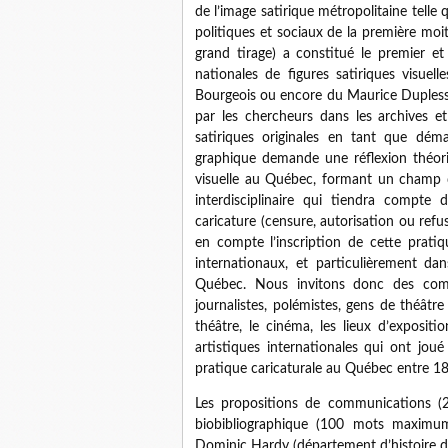
de l’image satirique métropolitaine telle 
politiques et sociaux de la première moit
grand tirage) a constitué le premier et
nationales de figures satiriques visuell
Bourgeois ou encore du Maurice Duples
par les chercheurs dans les archives e
satiriques originales en tant que démar
graphique demande une réflexion théoriq
visuelle au Québec, formant un champ d
interdisciplinaire qui tiendra compte d
caricature (censure, autorisation ou refu
en compte l’inscription de cette pratiq
internationaux, et particulièrement dan
Québec. Nous invitons donc des commun
journalistes, polémistes, gens de théâtre 
théâtre, le cinéma, les lieux d’expositi
artistiques internationales qui ont jou
pratique caricaturale au Québec entre 1
Les propositions de communications 
biobibliographique (100 mots maximum
Dominic Hardy (département d’histoire d