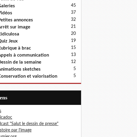
45
aleries
37
idéos
32
etites annonces
21
rrêt sur image
20
idiculosa
19
uiz Jeux
15
ubrique à brac
13
ppels à communication
12
essin de la semaine
5
nimations sketches
5
onservation et valorisation
iens
s
icadoc
cast "Salut le dessin de presse"
istoire par l'image
mier.org