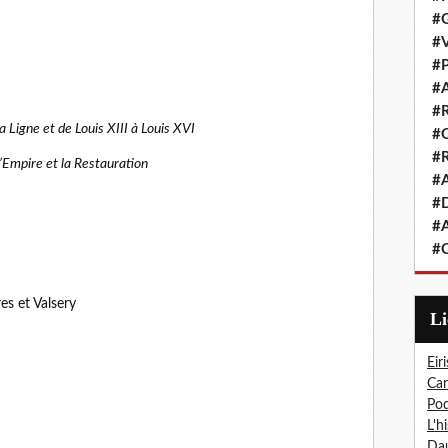
#G
#V
#P
#A
#R
a Ligne et de Louis XIII à Louis XVI
#Q
#R
l’Empire et la Restauration
#A
#D
#A
#C
s et Valsery
L
Eiri
Car
Pod
L'h
Dau