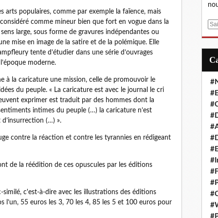
nou
es arts populaires, comme par exemple la faïence, mais
s considéré comme mineur bien que fort en vogue dans la
E
u sens large, sous forme de gravures indépendantes ou
m
ne mise en image de la satire et de la polémique. Elle
a
ampfleury tente d’étudier dans une série d’ouvrages
i
à l’époque moderne.
l
 à la caricature une mission, celle de promouvoir le
#
es du peuple. « La caricature est avec le journal le cri
#E
 peuvent exprimer est traduit par des hommes dont la
#C
sentiments intimes du peuple (…) la caricature n’est
#D
 d’insurrection (…) ».
#A
#D
ge contre la réaction et contre les tyrannies en rédigeant
#E
#I
nt de la réédition de ces opuscules par les éditions
#F
#P
imilé, c'est-à-dire avec les illustrations des éditions
#C
s l’un, 55 euros les 3, 70 les 4, 85 les 5 et 100 euros pour
#
#P