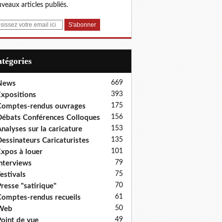
veaux articles publiés.
Catégories
669
News
393
xpositions
175
omptes-rendus ouvrages
156
ébats Conférences Colloques
153
nalyses sur la caricature
135
essinateurs Caricaturistes
101
xpos à louer
79
nterviews
75
estivals
70
resse "satirique"
61
omptes-rendus recueils
50
Web
49
oint de vue