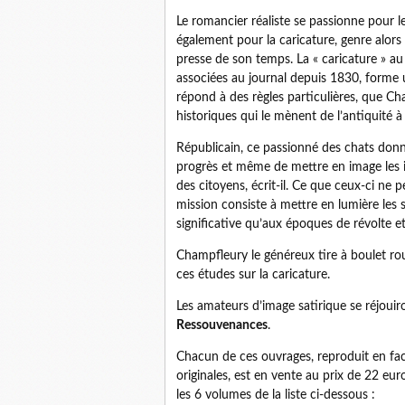
Le romancier réaliste se passionne pour l
également pour la caricature, genre alor
presse de son temps. La « caricature » a
associées au journal depuis 1830, forme u
répond à des règles particulières, que Ch
historiques qui le mènent de l’antiquité 
Républicain, ce passionné des chats donne
progrès et même de mettre en image les idé
des citoyens, écrit-il. Ce que ceux-ci ne
mission consiste à mettre en lumière les 
significative qu’aux époques de révolte et
Champfleury le généreux tire à boulet rou
ces études sur la caricature.
Les amateurs d’image satirique se réjouiro
Ressouvenances
.
Chacun de ces ouvrages, reproduit en fac-s
originales, est en vente au prix de 22 euro
les 6 volumes de la liste ci-dessous :