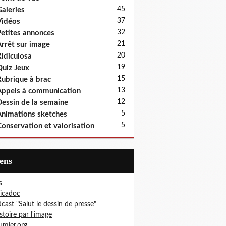
45
aleries
37
idéos
32
etites annonces
21
rrêt sur image
20
idiculosa
19
uiz Jeux
15
ubrique à brac
13
ppels à communication
12
essin de la semaine
5
nimations sketches
5
onservation et valorisation
iens
s
icadoc
cast "Salut le dessin de presse"
istoire par l'image
mier.org