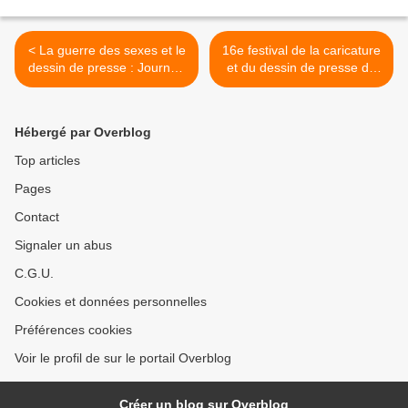
< La guerre des sexes et le
16e festival de la caricature
dessin de presse : Journée
et du dessin de presse de
d’étude vendredi 8
Castelnaudary >
novembre 2013 à la BNF
(Rappel)
Hébergé par Overblog
Top articles
Pages
Contact
Signaler un abus
C.G.U.
Cookies et données personnelles
Préférences cookies
Voir le profil de sur le portail Overblog
Créer un blog sur Overblog