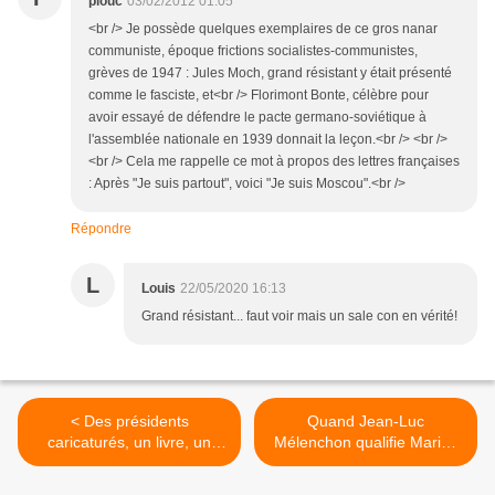
plouc
03/02/2012 01:05
<br /> Je possède quelques exemplaires de ce gros nanar
communiste, époque frictions socialistes-communistes,
grèves de 1947 : Jules Moch, grand résistant y était présenté
comme le fasciste, et<br /> Florimont Bonte, célèbre pour
avoir essayé de défendre le pacte germano-soviétique à
l'assemblée nationale en 1939 donnait la leçon.<br /> <br />
<br /> Cela me rappelle ce mot à propos des lettres françaises
: Après "Je suis partout", voici "Je suis Moscou".<br />
Répondre
L
Louis
22/05/2020 16:13
Grand résistant... faut voir mais un sale con en vérité!
< Des présidents
Quand Jean-Luc
caricaturés, un livre, un
Mélenchon qualifie Marine
spectacle : Guillaume Doizy
Le Pen de "chauve-souris"
et Didier Porte à l’honneur
>