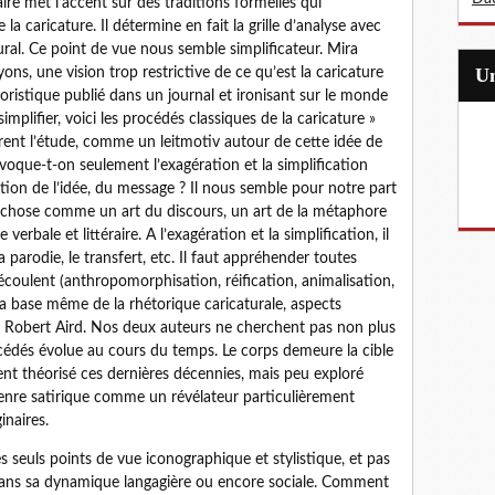
aire met l’accent sur des traditions formelles qui
la caricature. Il détermine en fait la grille d’analyse avec
ural. Ce point de vue nous semble simplificateur. Mira
ons, une vision trop restrictive de ce qu’est la caricature
oristique publié dans un journal et ironisant sur le monde
simplifier, voici les procédés classiques de la caricature »
urent l’étude, comme un leitmotiv autour de cette idée de
Evoque-t-on seulement l’exagération et la simplification
ation de l’idée, du message ? Il nous semble pour notre part
e chose comme un art du discours, un art de la métaphore
verbale et littéraire. A l’exagération et la simplification, il
 parodie, le transfert, etc. Il faut appréhender toutes
écoulent (anthropomorphisation, réification, animalisation,
nt la base même de la rhétorique caricaturale, aspects
t Robert Aird. Nos deux auteurs ne cherchent pas non plus
cédés évolue au cours du temps. Le corps demeure la cible
ment théorisé ces dernières décennies, mais peu exploré
genre satirique comme un révélateur particulièrement
naires.
s seuls points de vue iconographique et stylistique, et pas
ns sa dynamique langagière ou encore sociale. Comment