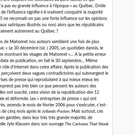
n’a pas eu grande influence à l’époque » au Québec. Drôle
e l’influence signifie-t-il vraiment conquérir la majorité
5 ne reconnait-on pas une forte influence sur les opinions
aux satiriques illustrés ou non) alors que les républicains
 vraiment autrement au Québec ?
tures de Mahomet nos auteurs semblent une fois de plus
ique. « Le 30 décembre (sic ) 2005, un quotidien danois, le
ures montrant les visages de Mahomet »… A la petite erreur
la date de publication, en fait le 30 septembre… Même
 rôle d’Internet dans cette affaire. Après la publication des
d perçoivent deux vagues contradictoires qui submergent le
rises de presse qui reproduisent à qui mieux mieux les
comprend pas très bien ce que pensent les auteurs des
es ont suscité, cette vision de la republication des 12
e et déformée. Les « entreprises de presse » qui ont
rès, attendu le mois de février 2006 pour s’exécuter, c'est-
us de cinq mois après le
Jyllands-Posten
. Mais surtout, ces
en gardées, dans leur très très grande majorité, de
elle Jyte Klausen dans son ouvrage
The Cartoons That Shook