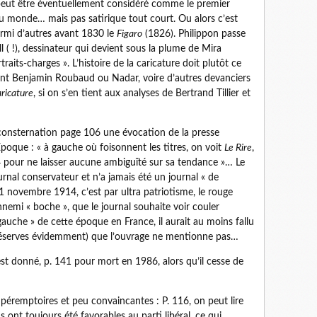
peut être éventuellement considéré comme le premier
 monde… mais pas satirique tout court. Ou alors c’est
rmi d’autres avant 1830 le
Figaro
(1826). Philippon passe
 ( !), dessinateur qui devient sous la plume de Mira
raits-charges ». L’histoire de la caricature doit plutôt ce
ont Benjamin Roubaud ou Nadar, voire d’autres devanciers
ricature
, si on s’en tient aux analyses de Bertrand Tillier et
onsternation page 106 une évocation de la presse
Epoque : « à gauche où foisonnent les titres, on voit
Le Rire
,
pour ne laisser aucune ambiguïté sur sa tendance »… Le
urnal conservateur et n’a jamais été un journal « de
1 novembre 1914, c’est par ultra patriotisme, le rouge
nemi « boche », que le journal souhaite voir couler
che » de cette époque en France, il aurait au moins fallu
réserves évidemment) que l’ouvrage ne mentionne pas…
 est donné, p. 141 pour mort en 1986, alors qu’il cesse de
éremptoires et peu convaincantes : P. 116, on peut lire
s ont toujours été favorables au parti libéral, ce qui