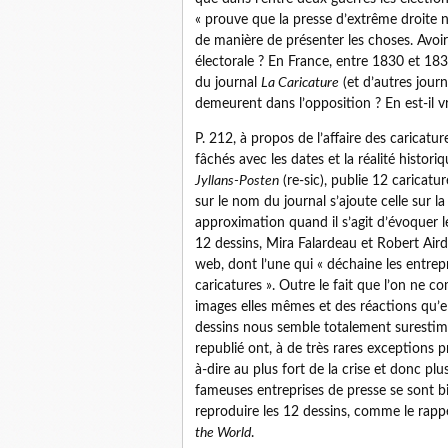
« prouve que la presse d’extrême droite 
de manière de présenter les choses. Avoir d
électorale ? En France, entre 1830 et 183
du journal
La Caricature
(et d’autres journ
demeurent dans l’opposition ? En est-il
P. 212, à propos de l’affaire des carica
fâchés avec les dates et la réalité histor
Jyllans-Posten
(re-sic), publie 12 caricat
sur le nom du journal s’ajoute celle sur 
approximation quand il s’agit d’évoquer le
12 dessins, Mira Falardeau et Robert Air
web, dont l’une qui « déchaine les entrep
caricatures ». Outre le fait que l’on ne 
images elles mêmes et des réactions qu’ell
dessins nous semble totalement surestimé
republié ont, à de très rares exceptions p
à-dire au plus fort de la crise et donc pl
fameuses entreprises de presse se sont bi
reproduire les 12 dessins, comme le rapp
the World
.