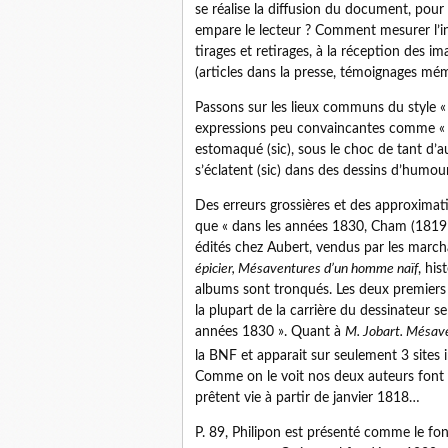
se réalise la diffusion du document, po
empare le lecteur ? Comment mesurer l’inf
tirages et retirages, à la réception des 
(articles dans la presse, témoignages mémo
Passons sur les lieux communs du style « l
expressions peu convaincantes comme « le
estomaqué (sic), sous le choc de tant d’a
s’éclatent (sic) dans des dessins d’humou
Des erreurs grossières et des approximati
que « dans les années 1830, Cham (1819 (s
édités chez Aubert, vendus par les marc
épicier, Mésaventures d’un homme naïf
, his
albums sont tronqués. Les deux premiers
la plupart de la carrière du dessinateur s
années 1830 ». Quant à
M. Jobart. Mésav
la BNF et apparait sur seulement 3 sites i
Comme on le voit nos deux auteurs font n
prêtent vie à partir de janvier 1818…
P. 89, Philipon est présenté comme le f