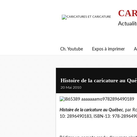
CAR
Actualit
Ch. Youtube
Expos à imprimer
A
Histoire de la caricature au Qu
20 Mai 2010
Histoire de la caricature au Québec
, par R
10: 2896490183, ISBN-13: 978-28964901