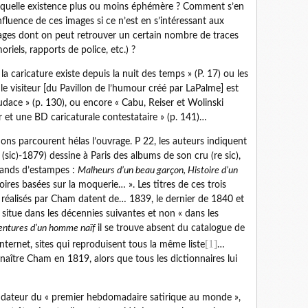
ur quelle existence plus ou moins éphémère ? Comment s’en
luence de ces images si ce n’est en s’intéressant aux
images dont on peut retrouver un certain nombre de traces
riels, rapports de police, etc.) ?
a caricature existe depuis la nuit des temps » (P. 17) ou les
 visiteur [du Pavillon de l’humour créé par LaPalme] est
udace » (p. 130), ou encore « Cabu, Reiser et Wolinski
r et une BD caricaturale contestataire » (p. 141)…
ons parcourent hélas l’ouvrage. P 22, les auteurs indiquent
ic)-1879) dessine à Paris des albums de son cru (re sic),
hands d’estampes :
Malheurs d’un beau garçon, Histoire d’un
toires basées sur la moquerie… ». Les titres de ces trois
 réalisés par Cham datent de… 1839, le dernier de 1840 et
e situe dans les décennies suivantes et non « dans les
entures d’un homme naïf
il se trouve absent du catalogue de
[1]
nternet, sites qui reproduisent tous la même liste
…
aître Cham en 1819, alors que tous les dictionnaires lui
ondateur du « premier hebdomadaire satirique au monde »,