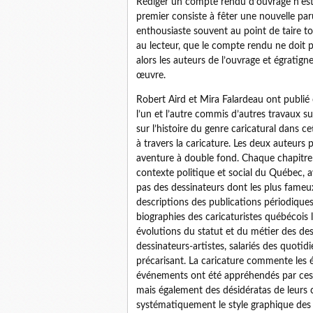
Rédiger un compte rendu d’ouvrage n’est p
premier consiste à fêter une nouvelle par
enthousiaste souvent au point de taire t
au lecteur, que le compte rendu ne doit pa
alors les auteurs de l’ouvrage et égratigne
œuvre.
Robert Aird et Mira Falardeau ont publié
l’un et l’autre commis d’autres travaux s
sur l’histoire du genre caricatural dans c
à travers la caricature. Les deux auteu
aventure à double fond. Chaque chapitre 
contexte politique et social du Québec, av
pas des dessinateurs dont les plus fameu
descriptions des publications périodiques
biographies des caricaturistes québécois l
évolutions du statut et du métier des de
dessinateurs-artistes, salariés des quotid
précarisant. La caricature commente les 
événements ont été appréhendés par ces « 
mais également des désidératas de leurs 
systématiquement le style graphique des d