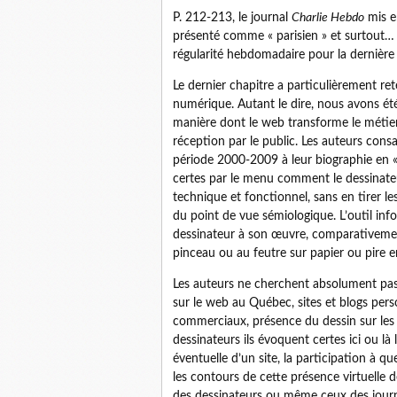
P. 212-213, le journal
Charlie Hebdo
mis en
présenté comme « parisien » et surtout…
régularité hebdomadaire pour la dernière
Le dernier chapitre a particulièrement rete
numérique. Autant le dire, nous avons été
manière dont le web transforme le métier d
réception par le public. Les auteurs cons
période 2000-2009 à leur biographie en « 
certes par le menu comment le dessinateu
technique et fonctionnel, sans en tirer 
du point de vue sémiologique. L’outil in
dessinateur à son œuvre, comparativemen
pinceau ou au feutre sur papier ou pire e
Les auteurs ne cherchent absolument pas à
sur le web au Québec, sites et blogs perso
commerciaux, présence du dessin sur les 
dessinateurs ils évoquent certes ici ou là 
éventuelle d’un site, la participation à q
les contours de cette présence virtuelle de
des dessinateurs ou même ceux des journa