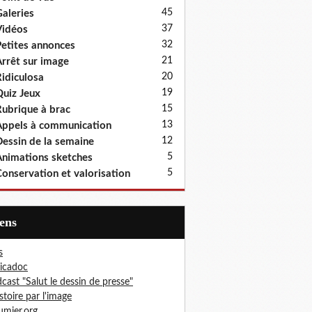
45
aleries
37
idéos
32
etites annonces
21
rrêt sur image
20
idiculosa
19
uiz Jeux
15
ubrique à brac
13
ppels à communication
12
essin de la semaine
5
nimations sketches
5
onservation et valorisation
iens
s
icadoc
cast "Salut le dessin de presse"
istoire par l'image
mier.org