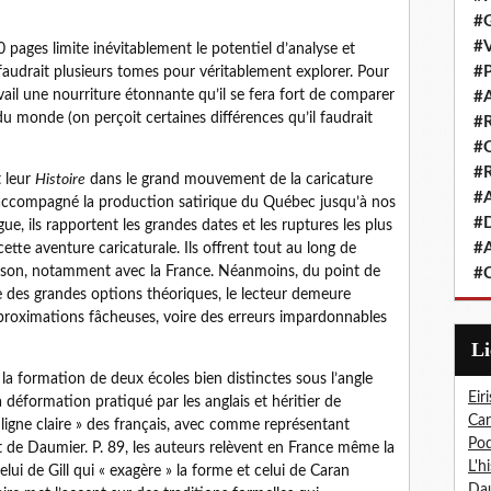
#G
#V
pages limite inévitablement le potentiel d’analyse et
#P
faudrait plusieurs tomes pour véritablement explorer. Pour
vail une nourriture étonnante qu’il se fera fort de comparer
#A
du monde (on perçoit certaines différences qu’il faudrait
#R
#Q
#R
t leur
Histoire
dans le grand mouvement de la caricature
#A
 accompagné la production satirique du Québec jusqu’à nos
#D
e, ils rapportent les grandes dates et les ruptures les plus
#A
tte aventure caricaturale. Ils offrent tout au long de
ison, notamment avec la France. Néanmoins, du point de
#C
 des grandes options théoriques, le lecteur demeure
proximations fâcheuses, voire des erreurs impardonnables
L
 la formation de deux écoles bien distinctes sous l’angle
Eiri
 la déformation pratiqué par les anglais et héritier de
Car
 ligne claire » des français, avec comme représentant
Pod
it de Daumier. P. 89, les auteurs relèvent en France même la
L'h
lui de Gill qui « exagère » la forme et celui de Caran
Dau