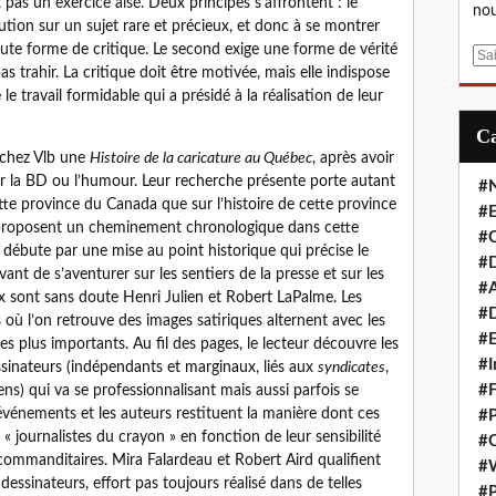
as un exercice aisé. Deux principes s’affrontent : le
nou
ution sur un sujet rare et précieux, et donc à se montrer
oute forme de critique. Le second exige une forme de vérité
E
s trahir. La critique doit être motivée, mais elle indispose
m
 le travail formidable qui a présidé à la réalisation de leur
a
i
l
 chez Vlb une
Histoire de la caricature au Québec
, après avoir
ur la BD ou l’humour. Leur recherche présente porte autant
#
ette province du Canada que sur l’histoire de cette province
#E
rs proposent un cheminement chronologique dans cette
#C
débute par une mise au point historique qui précise le
#D
ant de s’aventurer sur les sentiers de la presse et sur les
#A
x sont sans doute Henri Julien et Robert LaPalme. Les
#D
 où l’on retrouve des images satiriques alternent avec les
#E
es plus importants. Au fil des pages, le lecteur découvre les
#I
ssinateurs (indépendants et marginaux, liés aux
syndicates
,
#F
iens) qui va se professionnalisant mais aussi parfois se
événements et les auteurs restituent la manière dont ces
#P
journalistes du crayon » en fonction de leur sensibilité
#C
commanditaires. Mira Falardeau et Robert Aird qualifient
#
essinateurs, effort pas toujours réalisé dans de telles
#P