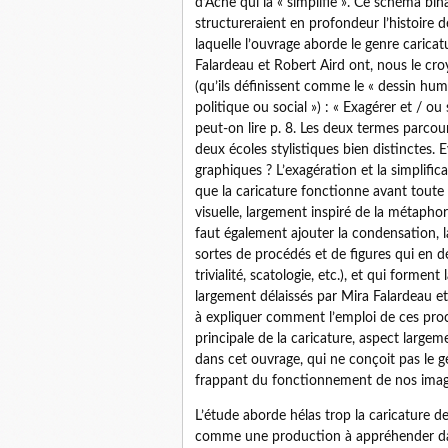
d’Ache qui la « simplifie ». Ce schéma bin
structureraient en profondeur l’histoire de 
laquelle l’ouvrage aborde le genre caricat
Falardeau et Robert Aird ont, nous le croy
(qu’ils définissent comme le « dessin hum
politique ou social ») : « Exagérer et / ou 
peut-on lire p. 8. Les deux termes parco
deux écoles stylistiques bien distinctes. 
graphiques ? L’exagération et la simplific
que la caricature fonctionne avant tout
visuelle, largement inspiré de la métaphore 
faut également ajouter la condensation, la
sortes de procédés et de figures qui en d
trivialité, scatologie, etc.), et qui forme
largement délaissés par Mira Falardeau e
à expliquer comment l’emploi de ces pro
principale de la caricature, aspect large
dans cet ouvrage, qui ne conçoit pas le 
frappant du fonctionnement de nos imagi
L’étude aborde hélas trop la caricature de
comme une production à appréhender da