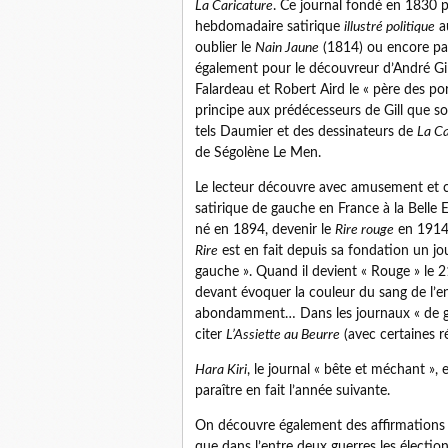
La Caricature
. Ce journal fondé en 1830 
hebdomadaire satirique
illustré politique
au
oublier le
Nain Jaune
(1814) ou encore pa
également pour le découvreur d’André Gill
Falardeau et Robert Aird le « père des port
principe aux prédécesseurs de Gill que s
tels Daumier et des dessinateurs de
La Ca
de Ségolène Le Men.
Le lecteur découvre avec amusement et c
satirique de gauche en France à la Belle 
né en 1894, devenir le
Rire rouge
en 1914 
Rire
est en fait depuis sa fondation un jo
gauche ». Quand il devient « Rouge » le 2
devant évoquer la couleur du sang de l’en
abondamment… Dans les journaux « de gau
citer
L’Assiette au Beurre
(avec certaines 
Hara Kiri
, le journal « bête et méchant »,
paraître en fait l’année suivante.
On découvre également des affirmations p
que dans l’entre deux guerres les élection