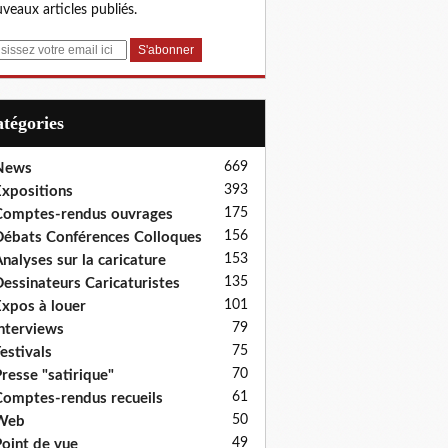
veaux articles publiés.
Catégories
669
News
393
xpositions
175
omptes-rendus ouvrages
156
ébats Conférences Colloques
153
nalyses sur la caricature
135
essinateurs Caricaturistes
101
xpos à louer
79
nterviews
75
estivals
70
resse "satirique"
61
omptes-rendus recueils
50
Web
49
oint de vue