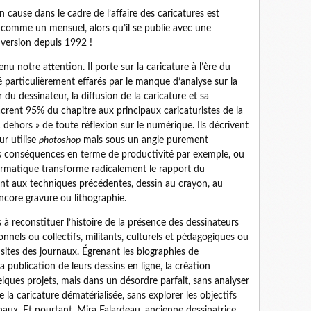
 cause dans le cadre de l’affaire des caricatures est
 comme un mensuel, alors qu’il se publie avec une
 version depuis 1992 !
nu notre attention. Il porte sur la caricature à l’ère du
 particulièrement effarés par le manque d’analyse sur la
u dessinateur, la diffusion de la caricature et sa
acrent 95% du chapitre aux principaux caricaturistes de la
dehors » de toute réflexion sur le numérique. Ils décrivent
r utilise
photoshop
mais sous un angle purement
les conséquences en terme de productivité par exemple, ou
formatique transforme radicalement le rapport du
t aux techniques précédentes, dessin au crayon, au
ncore gravure ou lithographie.
 reconstituer l’histoire de la présence des dessinateurs
nnels ou collectifs, militants, culturels et pédagogiques ou
sites des journaux. Égrenant les biographies de
la publication de leurs dessins en ligne, la création
uelques projets, mais dans un désordre parfait, sans analyser
 la caricature dématérialisée, sans explorer les objectifs
ux. Et pourtant, Mira Falardeau, ancienne dessinatrice,