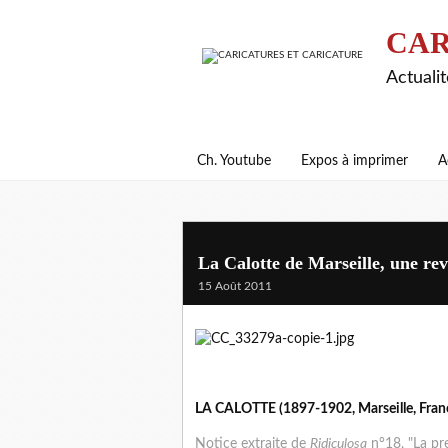
CAR
Actualit
Ch. Youtube
Expos à imprimer
A
La Calotte de Marseille, une revu
15 Août 2011
LA CALOTTE (1897-1902, Marseille, Fran
Notice extraite de
Ridiculosa
n°18, "La pre