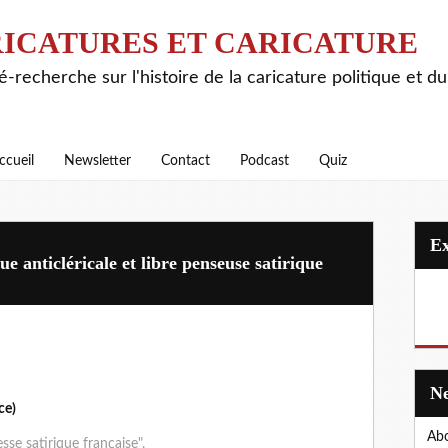
ICATURES ET CARICATURE
é-recherche sur l'histoire de la caricature politique et d
ccueil
Newsletter
Contact
Podcast
Quiz
e anticléricale et libre penseuse satirique
ce)
Abo
sse satirique française".