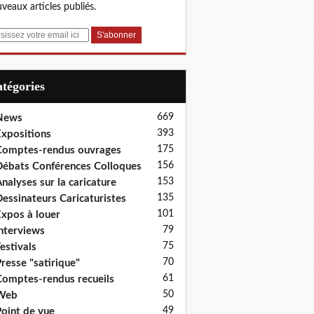
veaux articles publiés.
Catégories
669
News
393
xpositions
175
omptes-rendus ouvrages
156
ébats Conférences Colloques
153
nalyses sur la caricature
135
essinateurs Caricaturistes
101
xpos à louer
79
nterviews
75
estivals
70
resse "satirique"
61
omptes-rendus recueils
50
Web
49
oint de vue