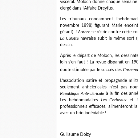
viscéral. Moloch donne chaque semaine p
clergé dans l’Affaire Dreyfus.
Les tribunaux condamnent l’hebdomadai
novembre 1898) figurant Marie encein
gérant).
L’Aurore
se récrie contre cette c
La Calotte
havraise subit le même sort (
dessin.
Après le départ de Moloch, les dessinate
loin s’en faut ! La revue disparaît en 1
doute stimulée par le succès des
Corbeau
L’association satire et propagande mili
seulement anticléricales n’est pas nou
République Anti-cléricale
à la fin des anné
Les hebdomadaires
Les Corbeaux
et
professionnels efficaces, alimenteront l
avec un brio indéniable !
Guillaume Doizy