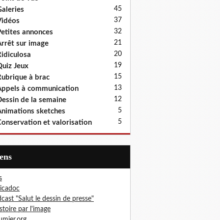
45
aleries
37
idéos
32
etites annonces
21
rrêt sur image
20
idiculosa
19
uiz Jeux
15
ubrique à brac
13
ppels à communication
12
essin de la semaine
5
nimations sketches
5
onservation et valorisation
iens
s
icadoc
cast "Salut le dessin de presse"
istoire par l'image
mier.org