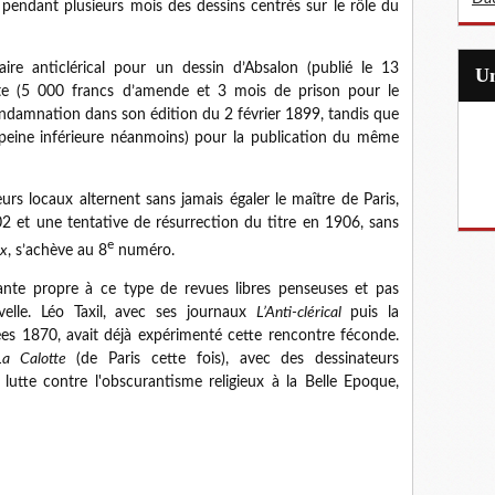
endant plusieurs mois des dessins centrés sur le rôle du
re anticlérical pour un dessin d’Absalon (publié le 13
te (5 000 francs d’amende et 3 mois de prison pour le
ondamnation dans son édition du 2 février 1899, tandis que
peine inférieure néanmoins) pour la publication du même
urs locaux alternent sans jamais égaler le maître de Paris,
902 et une tentative de résurrection du titre en 1906, sans
e
x
, s’achève au 8
numéro.
tante propre à ce type de revues libres penseuses et pas
velle. Léo Taxil, avec ses journaux
L’Anti-clérical
puis la
es 1870, avait déjà expérimenté cette rencontre féconde.
La Calotte
(de Paris cette fois), avec des dessinateurs
a lutte contre l'obscurantisme religieux à la Belle Epoque,