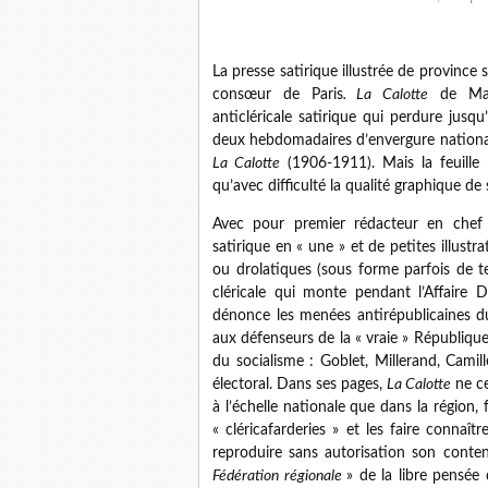
La presse satirique illustrée de province 
consœur de Paris
. La Calotte
de Mars
anticléricale satirique qui perdure jus
deux hebdomadaires d’envergure nationale
La Calotte
(1906-1911). Mais la feuille m
qu’avec difficulté la qualité graphique d
Avec pour premier rédacteur en chef 
satirique en « une » et de petites illustr
ou drolatiques (sous forme parfois de 
cléricale qui monte pendant l’Affaire D
dénonce les menées antirépublicaines du
aux défenseurs de la « vraie » République
du socialisme : Goblet, Millerand, Camil
électoral. Dans ses pages,
La Calotte
ne ce
à l’échelle nationale que dans la région,
« cléricafarderies » et les faire connaî
reproduire sans autorisation son conten
Fédération régionale
» de la libre pensée