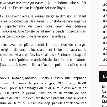
[1]
 deviendrait une arme puissante
». L’hebdomadaire se fait
#G
 la Libre Pensée par le député Aristide Boyer.
#V
#P
 000 exemplaires, le journal élargit sa diffusion en étant
#A
s les bibliothèques des gares ». L’hebdomadaire organise
#R
rs départements du pays pour créer des éditions
x
régionales. Une
Calotte
paraît même pendant deux ans au
#Q
partie du contenu de la version marseillaise.
#R
#A
rtains avec un piètre talent) la production de charges
#D
 religion, dénonçant incessamment la luxure, l’avarice, la
#A
 moines, visant parfois les « saintes » Ecritures. Il s’agit-là
#C
a presse républicaine anticléricale illustrée de caricatures
ésuite, et à travers elle, la réaction politique, cléricale et
L
ndex, L. Ansalde, Absalon, J. Mary, J. Rud, V. Rité, Stephane
 France – La France des premiers âges
, Paris, 1898), Isaïloff
Eiri
 connu pour ses paysages du Midi, auteur d’un album de
Car
9). En 1899, le journal, sans doute au zénith de son
Pod
ateur de Paris, Moloch, artiste omniprésent dans la presse
L'h
une de 1871 où il s’illustre déjà par un anticléricalisme
Dau