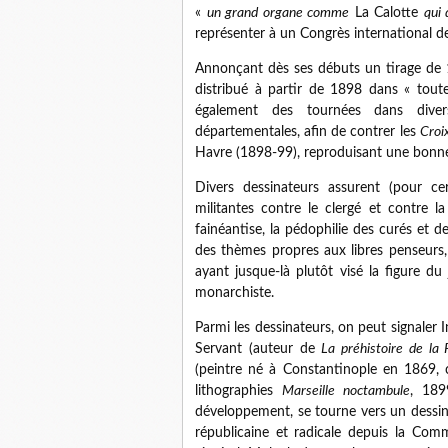
«
un grand organe comme
La Calotte
qui
représenter à un Congrès international de
Annonçant dès ses débuts un tirage de 17
distribué à partir de 1898 dans « toute
également des tournées dans dive
départementales, afin de contrer les
Croi
Havre (1898-99), reproduisant une bonne 
Divers dessinateurs assurent (pour ce
militantes contre le clergé et contre la
fainéantise, la pédophilie des curés et des
des thèmes propres aux libres penseurs, l
ayant jusque-là plutôt visé la figure du j
monarchiste.
Parmi les dessinateurs, on peut signaler I
Servant (auteur de
La préhistoire de la
(peintre né à Constantinople en 1869,
lithographies
Marseille noctambule
, 189
développement, se tourne vers un dessin
républicaine et radicale depuis la Comm