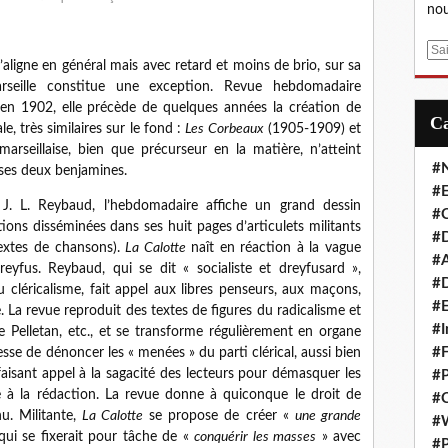
nou
E
s’aligne en général mais avec retard et moins de brio, sur sa
m
eille constitue une exception. Revue hebdomadaire
a
qu’en 1902, elle précède de quelques années la création de
i
, très similaires sur le fond :
Les Corbeaux
(1905-1909) et
l
arseillaise, bien que précurseur en la matière, n’atteint
#
e ses deux benjamines.
#E
J. L. Reybaud, l’hebdomadaire affiche un grand dessin
#C
ations disséminées dans ses huit pages d’articulets militants
#D
textes de chansons).
La Calotte
naît en réaction à la vague
#A
reyfus. Reybaud, qui se dit « socialiste et dreyfusard »,
#D
 cléricalisme, fait appel aux libres penseurs, aux maçons,
#E
. La revue reproduit des textes de figures du radicalisme et
#I
le Pelletan, etc., et se transforme régulièrement en organe
#F
sse de dénoncer les « menées » du parti clérical, aussi bien
 faisant appel à la sagacité des lecteurs pour démasquer les
#P
tre à la rédaction. La revue donne à quiconque le droit de
#C
u. Militante,
La Calotte
se propose de créer «
une grande
#
 qui se fixerait pour tâche de «
conquérir les masses
» avec
#P