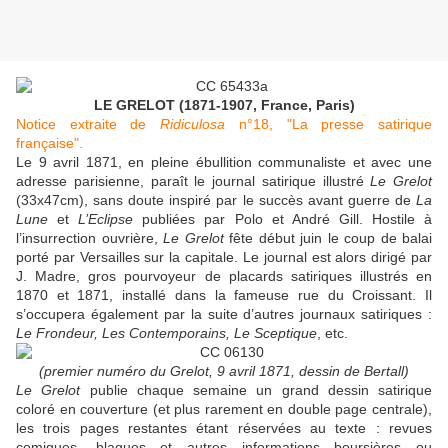
LE GRELOT (1871-1907, France, Paris)
Notice extraite de
Ridiculosa
n°18, "La presse satirique
française".
Le 9 avril 1871, en pleine ébullition communaliste et avec une
adresse parisienne, paraît le journal satirique illustré
Le Grelot
(33x47cm), sans doute inspiré par le succès avant guerre de
La
Lune
et
L’Eclipse
publiées par Polo et André Gill. Hostile à
l’insurrection ouvrière,
Le Grelot
fête début juin le coup de balai
porté par Versailles sur la capitale. Le journal est alors dirigé par
J. Madre, gros pourvoyeur de placards satiriques illustrés en
1870 et 1871, installé dans la fameuse rue du Croissant. Il
s’occupera également par la suite d’autres journaux satiriques :
Le Frondeur, Les Contemporains, Le Sceptique
, etc.
(premier numéro du Grelot, 9 avril 1871, dessin de Bertall)
Le Grelot
publie chaque semaine un grand dessin satirique
coloré en couverture (et plus rarement en double page centrale),
les trois pages restantes étant réservées au texte : revues
comiques, blagues et autres informations boursières ou