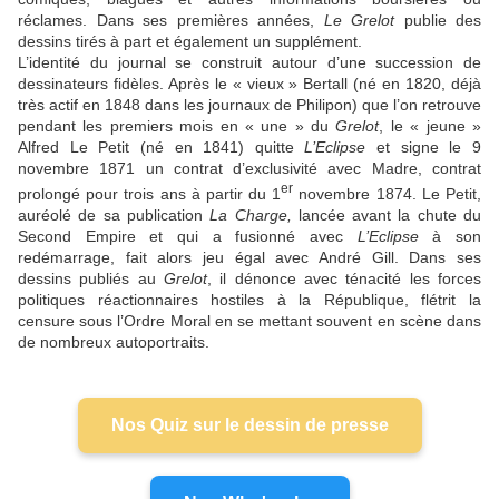
réclames. Dans ses premières années,
Le Grelot
publie des
dessins tirés à part et également un supplément.
L’identité du journal se construit autour d’une succession de
dessinateurs fidèles. Après le « vieux » Bertall (né en 1820, déjà
très actif en 1848 dans les journaux de Philipon) que l’on retrouve
pendant les premiers mois en « une » du
Grelot
, le « jeune »
Alfred Le Petit (né en 1841) quitte
L’Eclipse
et signe le 9
novembre 1871 un contrat d’exclusivité avec Madre, contrat
er
prolongé pour trois ans à partir du 1
novembre 1874. Le Petit,
auréolé de sa publication
La Charge,
lancée avant la chute du
Second Empire et qui a fusionné avec
L’Eclipse
à son
redémarrage, fait alors jeu égal avec André Gill. Dans ses
dessins publiés au
Grelot
, il dénonce avec ténacité les forces
politiques réactionnaires hostiles à la République, flétrit la
censure sous l’Ordre Moral en se mettant souvent en scène dans
de nombreux autoportraits.
Nos Quiz sur le dessin de presse