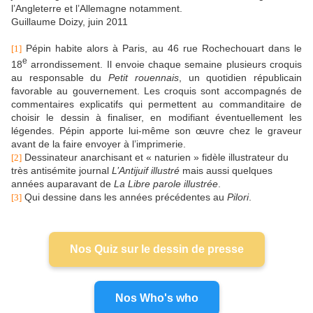
l’Angleterre et l’Allemagne notamment.
Guillaume Doizy, juin 2011
Pépin habite alors à Paris, au 46 rue Rochechouart dans le
[1]
e
18
arrondissement. Il envoie chaque semaine plusieurs croquis
au responsable du
Petit rouennais
, un quotidien républicain
favorable au gouvernement. Les croquis sont accompagnés de
commentaires explicatifs qui permettent au commanditaire de
choisir le dessin à finaliser, en modifiant éventuellement les
légendes. Pépin apporte lui-même son œuvre chez le graveur
avant de la faire envoyer à l’imprimerie.
Dessinateur anarchisant et « naturien » fidèle illustrateur du
[2]
très antisémite journal
L’Antijuif illustré
mais aussi quelques
années auparavant de
La Libre parole illustrée
.
Qui dessine dans les années précédentes au
Pilori
.
[3]
Nos Quiz sur le dessin de presse
Nos Who's who