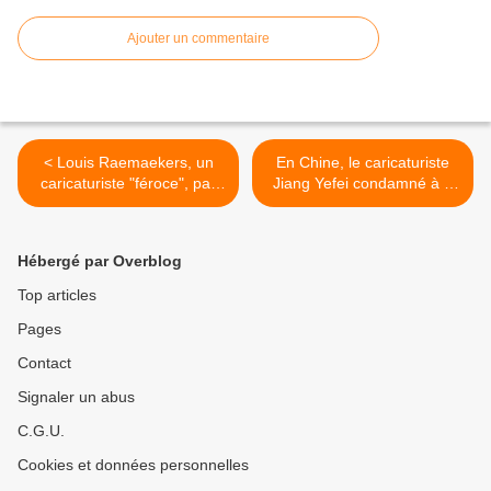
Ajouter un commentaire
< Louis Raemaekers, un
En Chine, le caricaturiste
caricaturiste "féroce", par
Jiang Yefei condamné à 6
Gustave Kahn
ans de prison >
Hébergé par Overblog
Top articles
Pages
Contact
Signaler un abus
C.G.U.
Cookies et données personnelles