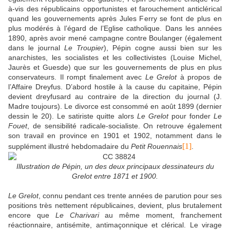
à-vis des républicains opportunistes et farouchement anticlérical
quand les gouvernements après Jules Ferry se font de plus en
plus modérés à l’égard de l’Eglise catholique. Dans les années
1890, après avoir mené campagne contre Boulanger (également
dans le journal
Le Troupier
), Pépin cogne aussi bien sur les
anarchistes, les socialistes et les collectivistes (Louise Michel,
Jaurès et Guesde) que sur les gouvernements de plus en plus
conservateurs. Il rompt finalement avec
Le Grelot
à propos de
l’Affaire Dreyfus. D’abord hostile à la cause du capitaine, Pépin
devient dreyfusard au contraire de la direction du journal (J.
Madre toujours). Le divorce est consommé en août 1899 (dernier
dessin le 20). Le satiriste quitte alors
Le Grelot
pour fonder
Le
Fouet
, de sensibilité radicale-socialiste. On retrouve également
son travail en province en 1901 et 1902, notamment dans le
[1]
supplément illustré hebdomadaire du
Petit Rouennais
.
Illustration de Pépin, un des deux principaux dessinateurs du
Grelot entre 1871 et 1900.
Le Grelot
, connu pendant ces trente années de parution pour ses
positions très nettement républicaines, devient, plus brutalement
encore que
Le Charivari
au même moment, franchement
réactionnaire, antisémite, antimaçonnique et clérical. Le virage