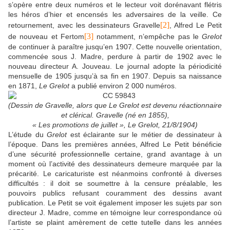
s’opère entre deux numéros et le lecteur voit dorénavant flétris
les héros d’hier et encensés les adversaires de la veille. Ce
[2]
retournement, avec les dessinateurs Gravelle
, Alfred Le Petit
[3]
de nouveau et Fertom
notamment, n’empêche pas le
Grelot
de continuer à paraître jusqu’en 1907. Cette nouvelle orientation,
commencée sous J. Madre, perdure à partir de 1902 avec le
nouveau directeur A. Jouveau. Le journal adopte la périodicité
mensuelle de 1905 jusqu’à sa fin en 1907. Depuis sa naissance
en 1871,
Le Grelot
a publié environ 2 000 numéros.
(Dessin de Gravelle, alors que Le Grelot est devenu réactionnaire
et clérical. Gravelle (né en 1855),
« Les promotions de juillet », Le Grelot, 21/8/1904)
L’étude du
Grelot
est éclairante sur le métier de dessinateur à
l’époque. Dans les premières années, Alfred Le Petit bénéficie
d’une sécurité professionnelle certaine, grand avantage à un
moment où l’activité des dessinateurs demeure marquée par la
précarité. Le caricaturiste est néanmoins confronté à diverses
difficultés : il doit se soumettre à la censure préalable, les
pouvoirs publics refusant couramment des dessins avant
publication. Le Petit se voit également imposer les sujets par son
directeur J. Madre, comme en témoigne leur correspondance où
l’artiste se plaint amèrement de cette tutelle dans les années