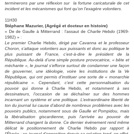
terminerons par une réflexion sur
la fortune caricaturale de cet
incident et les mécanismes qui font qu’on l’exagère volontiers.
11H30
Stéphane Mazurier, (Agrégé et docteur en histoire)
« De de Gaulle à Mitterrand : l’assaut de
Charlie Hebdo
(1969-
1982) » :
Le premier
Charlie Hebdo
, dirigé par Cavanna et le professeur
Choron, s’attaque volontiers aux puissants et donc au politique le
plus puissant de France, c’est-à-dire le président de la
République. Au-delà d’une simple posture provocatrice, « bête et
méchante », le journal s’efforce surtout de condamner une façon
de gouverner, une idéologie, voire les institutions de la Ve
République, qui ont permis d’instituer une sorte de « monarchie
républicaine ». Cependant, c’est cette personnalisation du
pouvoir qui donne à
Charlie Hebdo
, et notamment à ses
dessinateurs, l’occasion de se déchaîner sur des hommes
incarnant un système et une politique. L’extraordinaire liberté de
ton du journal lui cause d’abord de nombreux problèmes avec les
pouvoirs publics, notamment sous de Gaulle et Pompidou, mais
la libéralisation giscardienne, puis l’arrivée au pouvoir de
Mitterrand changent la donne. Ce dernier événement rend même
délicat le positionnement de
Charlie Hebdo
par rapport à
l’Élysée : ce journal d’opposition depuis sa création tend, en effet,