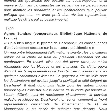
montrer les spécificités des dessins sur Louis-Napoléon et la
manière dont les caricaturistes se servent de ce personnages
pour montrer les paradoxes et les incohérences d’un pouvoir
politique qui, tout en tirant profit des révoltes républicaines,
multiplie les clins d’œil au passé impérial.
11h00
Agnès Sandras (conservateur, Bibliothèque Nationale de
France)
« ‘On a bien blagué le pyjama de Deschanel': les conséquences
d'un évènement cocasse sur la caricature présidentielle »
On rencontre fréquemment l’affirmation suivante : les caricatures
autour de la chute de train du président Deschanel ont été
nombreuses. En réalité, elles ont été plutôt rares, et moins
répandues que les blagues et les chansons. On s’interrogera
d’abord sur la représentation de l’incident en question dans les
quelques caricatures existantes. La gageure a été de taille pour
les dessinateurs qui avaient jusqu’ici privilégié le côté élégant de
Deschanel. Il était donc plus facile pour les autres modes
humoristiques d’insister sur le ridicule de la chute présidentielle.
L’autre difficulté était de représenter visuellement
la possible
maladie psychique de Deschanel : on verra
comment la (non)
représentation caricaturale de l’internement de G. de
Maupassant a pu servir de substrat aux dessins. Nous