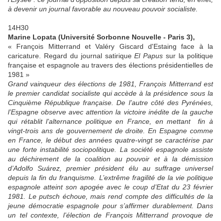
à devenir un journal favorable au nouveau pouvoir socialiste.
14H30
Marine Lopata (Université Sorbonne Nouvelle - Paris 3),
« François Mitterrand et Valéry Giscard d'Estaing face à la
caricature. Regard du journal satirique
El Papus
sur la politique
française et espagnole au travers des élections présidentielles de
1981 »
Grand vainqueur des élections de 1981, François Mitterrand est
le premier candidat socialiste qui accède à la présidence sous la
Cinquième République française. De l’autre côté des Pyrénées,
l’Espagne observe avec attention la victoire inédite de la gauche
qui rétablit l’alternance politique en France, en mettant
fin à
vingt-trois ans de gouvernement de droite. En Espagne comme
en France, le début des années quatre-vingt se caractérise par
une forte instabilité sociopolitique. La société espagnole assiste
au déchirement de la coalition au pouvoir et à la démission
d’Adolfo Suárez, premier président élu au suffrage universel
depuis la fin du franquisme. L’extrême fragilité de la vie politique
espagnole atteint son apogée avec le coup d’Etat du 23 février
1981. Le putsch échoue, mais rend compte des difficultés de la
jeune démocratie espagnole pour s’affirmer durablement. Dans
un tel contexte, l’élection de François Mitterrand provoque de