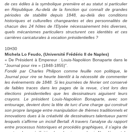
de ces édiles à la symbolique première et au statut si particulier
en République. Au-delà de la fonction qui connaît de grandes
périodes de stabilité depuis 1848, au-delà des conditions
historiques et culturelles changeantes et des personnalités de
chacun des 24 hôtes de l’Elysée nécessairement très diverses,
quels mécanismes particuliers structurent ces identités et ces
carrières caricaturales à vocation présidentielles ?
10H30
Michela Lo Feudo, (Université Frédéric II de Naples)
« De Président à Empereur : Louis-Napoléon Bonaparte dans le
"Journal pour rire » (1848-1855)".
Fondé par Charles Philipon comme feuille non politique, le
Journal pour rire se heurte bientôt à la nécessité de commenter
les événements de 1848. Si les journées de février ont conservé
de faibles traces dans les pages de la revue, c’est lors des
élections présidentielles que les dessinateurs aiguisent leurs
crayons. Le président Louis-Napoléon Bonaparte, avec son
entourage, devient donc la tête de turc d’une charge qui construit
son propre langage entre manipulation de thèmes traditionnels et
innovations dues à la créativité de dessinateurs talentueux parmi
lesquels s’affirme un incisif Bertall. A travers l’analyse du rapport
entre processus historiques et procédés graphiques, il s’agira de