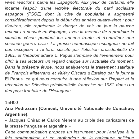
vives réactions parmi les Espagnols. Aux yeux de certains, elle
incarne l’espoir d’une victoire électorale du parti socialiste
espagnol (PSOE) dont la côte de popularité a augmenté
considérablement depuis le début des années quatre-vingt ; pour
d’autres, elle représente le danger de voir un jour la gauche
revenir au pouvoir en Espagne, avec la menace de reproduire la
situation vécue pendant les années trente et d’entraîner une
seconde guerre civile. La presse humoristique espagnole ne fait
pas exception à l’intérêt suscité par l’élection présidentielle de
1981, et l’hebdomadaire
El Papus
s’empare de l’événement pour
offrir à ses lecteurs un regard critique sur l’actualité du moment.
Dans la présente étude, nous analyserons le traitement satirique
de François Mitterrand et Valéry Giscard d’Estaing par le journal
El Papus
, ce qui nous conduira à une réflexion sur l’impact et la
réception de l’élection présidentielle française de 1981 dans l’un
des pays frontalier de l’Hexagone.
15H00
Ana Pedrazzini (Conicet, Université Nationale de Comahue,
Argentine),
« Jacques Chirac et Carlos Menem au crible des caricatures de
la presse française et argentine »
Cette communication propose un instrument pour l'analyse à la
fois systématique et en profondeur de la caricature politique