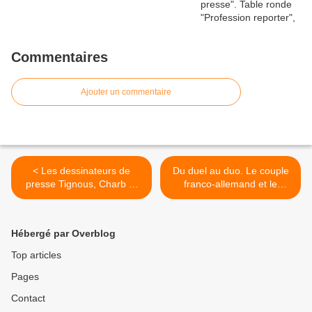
Commentaires
Ajouter un commentaire
< Les dessinateurs de
Du duel au duo. Le couple
presse Tignous, Charb et
franco-allemand et le
Faujour... petite vidéo
dessin satirique de 1870 à
nos jours >
Hébergé par Overblog
Top articles
Pages
Contact