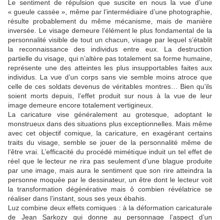
Le sentiment de répulsion que suscite en nous la vue d’une
« gueule cassée », même par l’intermédiaire d’une photographie,
résulte probablement du même mécanisme, mais de manière
inversée. Le visage demeure l’élément le plus fondamental de la
personnalité visible de tout un chacun, visage par lequel s’établit
la reconnaissance des individus entre eux. La destruction
partielle du visage, qui n’altère pas totalement sa forme humaine,
représente une des atteintes les plus insupportables faites aux
individus. La vue d’un corps sans vie semble moins atroce que
celle de ces soldats devenus de véritables montres… Bien qu’ils
soient morts depuis, l’effet produit sur nous à la vue de leur
image demeure encore totalement vertigineux.
La caricature vise généralement au grotesque, adoptant le
monstrueux dans des situations plus exceptionnelles. Mais même
avec cet objectif comique, la caricature, en exagérant certains
traits du visage, semble se jouer de la personnalité même de
l’être vrai. L’efficacité du procédé mimétique induit un tel effet de
réel que le lecteur ne rira pas seulement d’une blague produite
par une image, mais aura le sentiment que son rire atteindra la
personne moquée par le dessinateur, un être dont le lecteur voit
la transformation dégénérative mais ô combien révélatrice se
réaliser dans l’instant, sous ses yeux ébahis.
Luz
combine deux effets comiques : à la déformation caricaturale
de Jean Sarkozy qui donne au personnage l’aspect d’un