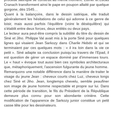
Cranach transforment ainsi le pape en poupon allaité par quelque
gorgone, dès 1545…
Quant à la balançoire, dans le dessin satirique, elle traduit
généralement les hésitations de celui qui adonne à ce genre de
loisir, mais aussi parfois l’équilibre (voire le déséquilibre) qui
s’établit entre deux forces, deux entités ou deux pays.
Le lecteur aura peut-être compris la subtilité du titre du dessin de
Siné
et
Jiho
. Philippe Val avait mis à la porte
Siné
pour quelques
lignes qui visaient Jean Sarkozy dans
Charlie Hebdo
et qui se
terminaient par ces quelques mots : « il ira loin dans la vie ce
petit ».
Siné
adapte sa conclusion puisqu’au travers de l’
Epad
, il
est question de gérer un espace dominé par d’immenses tours.
Le « haut » évoque tout aussi bien ces symboles architecturaux
que, métaphoriquement, l’ascension fulgurante du jeune homme.
Remarquons une notable différence dans la manière de traiter le
visage du jeune Jean : cheveux courts chez
Luz
, cheveux longs
chez
Siné
et
Jiho
. Jean, longtemps chevelu, semble peaufiner
son image de jeune homme respectable et propre sur lui. Dans
cette période de transition, le fils du Président de la République
demeure plus connu pour son abondante crinière. Cette
modification de l’apparence de Sarkozy junior constitue un petit
casse tête pour les dessinateurs.