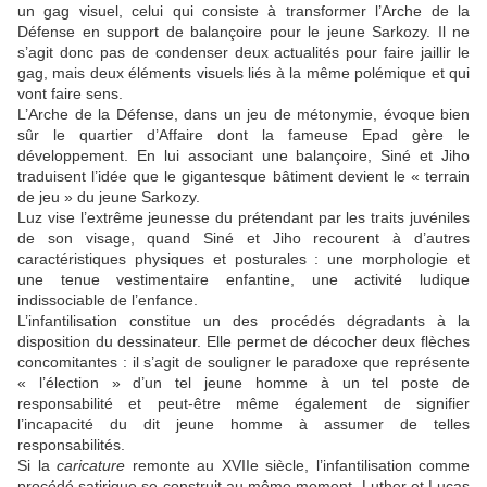
un gag visuel, celui qui consiste à transformer l’Arche de la
Défense en support de balançoire pour le jeune Sarkozy. Il ne
s’agit donc pas de condenser deux actualités pour faire jaillir le
gag, mais deux éléments visuels liés à la même polémique et qui
vont faire sens.
L’Arche de la Défense, dans un jeu de métonymie, évoque bien
sûr le quartier d’Affaire dont la fameuse
Epad
gère le
développement. En lui associant une balançoire,
Siné
et
Jiho
traduisent l’idée que le gigantesque bâtiment devient le « terrain
de jeu » du jeune Sarkozy.
Luz
vise l’extrême jeunesse du prétendant par les traits juvéniles
de son visage, quand
Siné
et
Jiho
recourent à d’autres
caractéristiques physiques et posturales : une morphologie et
une tenue vestimentaire enfantine, une activité ludique
indissociable de l’enfance.
L’infantilisation constitue un des procédés dégradants à la
disposition du dessinateur. Elle permet de décocher deux flèches
concomitantes : il s’agit de souligner le paradoxe que représente
« l’élection » d’un tel jeune homme à un tel poste de
responsabilité et peut-être même également de signifier
l’incapacité du dit jeune homme à assumer de telles
responsabilités.
Si la
caricature
remonte au XVIIe siècle, l’infantilisation comme
procédé satirique se construit au même moment. Luther et Lucas