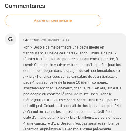
Commentaires
Ajouter un commentaire
G
Gracchus
29/10/2009 13:03
<br /> Désolé de me permettre une petite liberté en
franchissant la une de ce Charlie-Hebdo... mais je ne peux
résister à la tentation de prendre celui qui croyait prendre, à
savoir Cabu, qui le vaut<br /> bien, puisqu'il a parfois joué les
donneurs de leçon dans les pages de cet hebdomadaires.<br
/> <br /> Penchez-vous sur sa caricature de Jean Sarkozy en
page 4, puis sur celle de la page 16 (der)... comparez
attentivement chaque cheveux, chaque trait : eh oui, l'un est la
photocopie ou copié/collé<br /> de l'autre.<br /> Dans le
même journal, il fallait oser.<br /> <br /> Cabu n'est-il pas celui
qui critiquait Geluck qu'il accusait de dessiner au tampon ?<br
/> Quand on accuse les autres de recourir à la facilité, on
évite d'en faire autant.<br /> <br /> D'ailleurs, toujours en page
4, une caricature d'Eric Besson n'est pas sans ressemblance
(attention, euphémisme !) avec l'objet d'une précédente