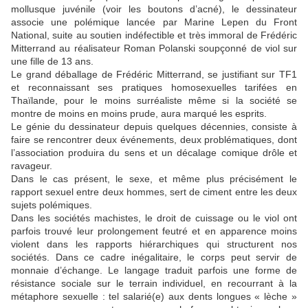
mollusque juvénile (voir les boutons d’acné), le dessinateur
associe une polémique lancée par Marine
Lepen
du Front
National, suite au soutien indéfectible et très immoral de Frédéric
Mitterrand au réalisateur Roman Polanski soupçonné de viol sur
une fille de 13 ans.
Le grand déballage de Frédéric Mitterrand, se justifiant sur TF1
et reconnaissant ses pratiques homosexuelles tarifées en
Thaïlande, pour le moins surréaliste même si la société se
montre de moins en moins prude, aura marqué les esprits.
Le génie du dessinateur depuis quelques décennies, consiste à
faire se rencontrer deux événements, deux problématiques, dont
l’association produira du sens et un décalage comique drôle et
ravageur.
Dans le cas présent, le sexe, et même plus précisément le
rapport sexuel entre deux hommes, sert de ciment entre les deux
sujets polémiques.
Dans les sociétés machistes, le droit de cuissage ou le viol ont
parfois trouvé leur prolongement feutré et en apparence moins
violent dans les rapports hiérarchiques qui structurent nos
sociétés. Dans ce cadre inégalitaire, le corps peut servir de
monnaie d’échange. Le langage traduit parfois une forme de
résistance sociale sur le terrain individuel, en recourrant à la
métaphore sexuelle : tel salarié(e) aux dents longues « lèche »