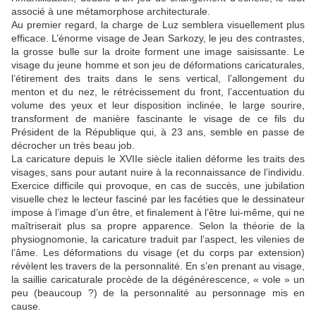
associé à une métamorphose architecturale.
Au premier regard, la charge de
Luz
semblera visuellement plus
efficace. L’énorme visage de Jean Sarkozy, le jeu des contrastes,
la grosse bulle sur la droite forment une image saisissante. Le
visage du jeune homme et son jeu de déformations caricaturales,
l’étirement des traits dans le sens vertical, l’allongement du
menton et du nez, le rétrécissement du front, l’accentuation du
volume des yeux et leur disposition inclinée, le large sourire,
transforment de manière fascinante le visage de ce fils du
Président de la République qui, à 23 ans, semble en passe de
décrocher un très beau job.
La caricature depuis le XVIIe siècle italien déforme les traits des
visages, sans pour autant nuire à la reconnaissance de l’individu.
Exercice difficile qui provoque, en cas de succès, une jubilation
visuelle chez le lecteur fasciné par les facéties que le dessinateur
impose à l’image d’un être, et finalement à l’être lui-même, qui ne
maîtriserait plus sa propre apparence. Selon la théorie de la
physiognomonie, la caricature traduit par l’aspect, les vilenies de
l’âme. Les déformations du visage (et du corps par extension)
révèlent les travers de la personnalité. En s’en prenant au visage,
la saillie caricaturale procède de la dégénérescence, « vole » un
peu (beaucoup ?) de la personnalité au personnage mis en
cause.