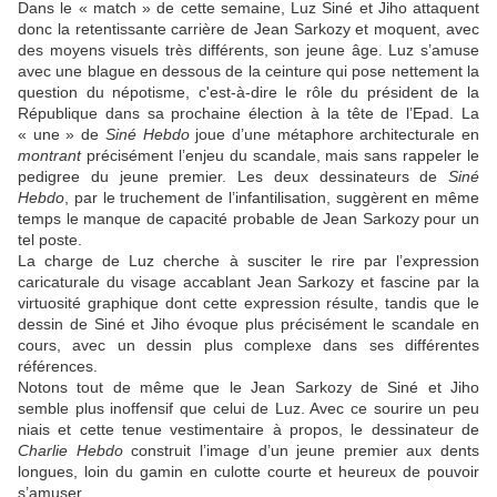
Dans le « match » de cette semaine,
Luz
Siné
et
Jiho
attaquent
donc la retentissante carrière de Jean Sarkozy et moquent, avec
des moyens visuels très différents, son jeune âge.
Luz
s’amuse
avec une blague en dessous de la ceinture qui pose nettement la
question du népotisme, c'est-à-dire le rôle du président de la
République dans sa prochaine élection à la tête de l’
Epad
. La
« une » de
Siné
Hebdo
joue d’une métaphore architecturale en
montrant
précisément l’enjeu du scandale, mais sans rappeler le
pedigree du jeune premier. Les deux dessinateurs de
Siné
Hebdo
, par le truchement de l’infantilisation, suggèrent en même
temps le manque de capacité probable de Jean Sarkozy pour un
tel poste.
La charge de
Luz
cherche à susciter le rire par l’expression
caricaturale du visage accablant Jean Sarkozy et fascine par la
virtuosité graphique dont cette expression résulte, tandis que le
dessin de
Siné
et
Jiho
évoque plus précisément le scandale en
cours, avec un dessin plus complexe dans ses différentes
références.
Notons tout de même que le Jean Sarkozy de
Siné
et
Jiho
semble plus inoffensif que celui de
Luz
. Avec ce sourire un peu
niais et cette tenue vestimentaire à propos, le dessinateur de
Charlie Hebdo
construit l’image d’un jeune premier aux dents
longues, loin du gamin en culotte courte et heureux de pouvoir
s’amuser…