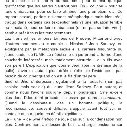
ou « suce » son patron ou son chef pour obtenir quelque
gratification que les autres n’auront pas. On « couche » pour se
faire embaucher, pour se faire attribuer une promotion, etc. Ce
rapport sexuel, parfois nullement métaphorique mais bien réel,
traduit dans certains cas (exceptionnels ?) une situation terrible
où le salarié, pour se faire embaucher (ou ne pas se faire virer),
semble prêt à tous les renoncements…
Luz
transfert les amours tarifées de Frédéric Mitterrand avec
d’autres hommes au « couple » Nicolas / Jean Sarkozy, en
expliquant par la métaphore sexuelle la carrière fulgurante du
jeune leader de l’
UMP
. Le népotisme en jeu prend la forme d’une
coucherie intéressée mais totalement absurde… d’un fils avec
son père ! L’explication que donne Jean (par l’entremise de la
bulle) s’avère d’autant plus drôle qu’elle nie l’évidence : pas
besoin de coucher quand on est le fils d’un tel père…
Siné
et
Jiho
s’intéressent également à la réussite (non pas
scolaire mais sociale) du jeune Jean Sarkozy. Pour autant, et
comme nous l’avons souligné depuis longtemps,
Siné
excelle
plus dans l’idée dont procède le dessin que dans la
caricature
.
Quand le dessinateur vise un homme politique, la
reconnaissance, souvent difficile, s’appuie avant tout sur un
contexte ou sur quelques détails signifiants.
La « une » de
Siné
Hebdo
ne joue pas sur la condensation non
plus. Contrairement au dessin de
Luz
, la charge fonctionne sur