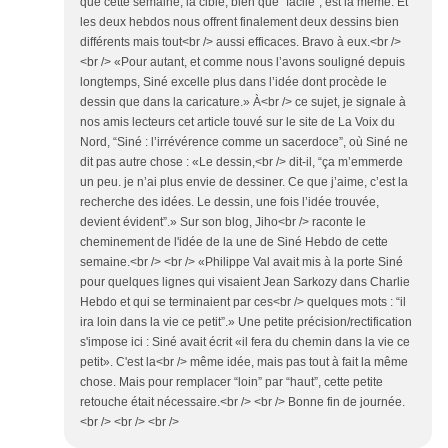
que cette semaine, la cible, bien que "facile", est la même. Et
les deux hebdos nous offrent finalement deux dessins bien
différents mais tout<br /> aussi efficaces. Bravo à eux.<br />
<br /> «Pour autant, et comme nous l’avons souligné depuis
longtemps, Siné excelle plus dans l’idée dont procède le
dessin que dans la caricature.» À<br /> ce sujet, je signale à
nos amis lecteurs cet article touvé sur le site de La Voix du
Nord, “Siné : l’irrévérence comme un sacerdoce”, où Siné ne
dit pas autre chose : «Le dessin,<br /> dit-il, “ça m’emmerde
un peu. je n’ai plus envie de dessiner. Ce que j’aime, c’est la
recherche des idées. Le dessin, une fois l’idée trouvée,
devient évident”.» Sur son blog, Jiho<br /> raconte le
cheminement de l'idée de la une de Siné Hebdo de cette
semaine.<br /> <br /> «Philippe Val avait mis à la porte Siné
pour quelques lignes qui visaient Jean Sarkozy dans Charlie
Hebdo et qui se terminaient par ces<br /> quelques mots : “il
ira loin dans la vie ce petit”.» Une petite précision/rectification
s'impose ici : Siné avait écrit «il fera du chemin dans la vie ce
petit». C'est la<br /> même idée, mais pas tout à fait la même
chose. Mais pour remplacer “loin” par “haut”, cette petite
retouche était nécessaire.<br /> <br /> Bonne fin de journée.
<br /> <br /> <br />