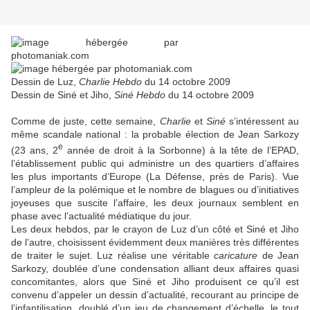
Dessin de
Luz
,
Charlie Hebdo
du 14 octobre 2009
Dessin de
Siné
et Jiho,
Siné
Hebdo
du 14 octobre 2009
Comme de juste, cette semaine,
Charlie
et
Siné
s’intéressent au
même scandale national : la probable élection de Jean Sarkozy
e
(23 ans, 2
année de droit à la Sorbonne) à la tête de l’
EPAD
,
l’établissement public qui administre un des quartiers d’affaires
les plus importants d’Europe (La Défense, près de Paris).
Vue
l’ampleur de la polémique et le nombre de blagues ou d’initiatives
joyeuses que suscite l’affaire, les deux journaux semblent en
phase avec l’actualité médiatique du jour.
Les deux hebdos, par le crayon de
Luz
d’un côté et
Siné
et
Jiho
de l’autre, choisissent évidemment deux manières très différentes
de traiter le sujet.
Luz
réalise une véritable
caricature
de Jean
Sarkozy, doublée d’une condensation alliant deux affaires quasi
concomitantes, alors que
Siné
et
Jiho
produisent ce qu’il est
convenu d’appeler un dessin d’actualité, recourant au principe de
l’infantilisation, doublé d’un jeu de changement d’échelle, le tout