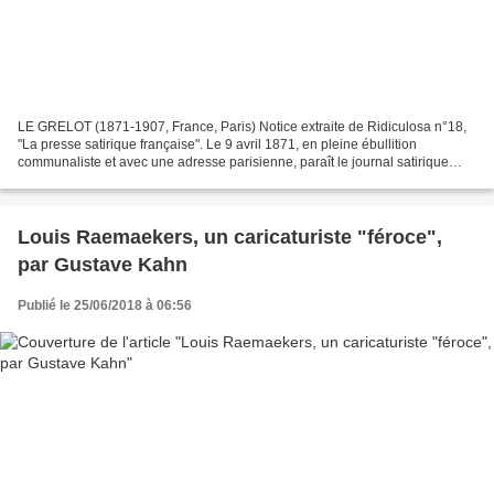
LE GRELOT (1871-1907, France, Paris) Notice extraite de Ridiculosa n°18,
"La presse satirique française". Le 9 avril 1871, en pleine ébullition
communaliste et avec une adresse parisienne, paraît le journal satirique
illustré Le Grelot (33x47cm), sans...
Louis Raemaekers, un caricaturiste "féroce",
par Gustave Kahn
Publié le 25/06/2018 à 06:56