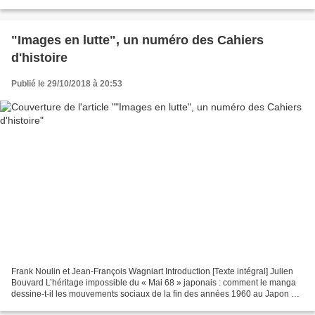
européen et mondial après...
"Images en lutte", un numéro des Cahiers
d'histoire
Publié le 29/10/2018 à 20:53
Frank Noulin et Jean-François Wagniart Introduction [Texte intégral] Julien
Bouvard L’héritage impossible du « Mai 68 » japonais : comment le manga
dessine-t-il les mouvements sociaux de la fin des années 1960 au Japon ?
[Texte intégral] Isabelle Felici...