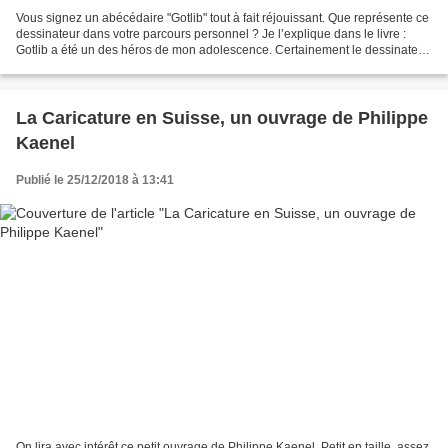
Vous signez un abécédaire "Gotlib" tout à fait réjouissant. Que représente ce
dessinateur dans votre parcours personnel ? Je l’explique dans le livre :
Gotlib a été un des héros de mon adolescence. Certainement le dessinateur
auquel je dois le plus de...
La Caricature en Suisse, un ouvrage de Philippe
Kaenel
Publié le 25/12/2018 à 13:41
On lira avec intérêt ce petit ouvrage de Philippe Kaenel. Petit en taille, assez