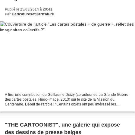
Publié le 25/03/2014 à 20:41
Par
CaricaturesetCaricature
A lire, une contribution de Guillaume Doizy (co-auteur de La Grande Guerre
des cartes postales, Hugo-Image, 2013) sur le site de la Mission du
Centenaire. Début de l'article : "Certains objets ont peu intéressé les
historiens. C’est le cas des cartes...
"THE CARTOONIST", une galerie qui expose
des dessins de presse belges