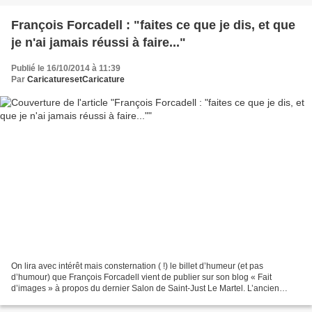
François Forcadell : "faites ce que je dis, et que
je n'ai jamais réussi à faire..."
Publié le 16/10/2014 à 11:39
Par
CaricaturesetCaricature
On lira avec intérêt mais consternation ( !) le billet d’humeur (et pas
d’humour) que François Forcadell vient de publier sur son blog « Fait
d’images » à propos du dernier Salon de Saint-Just Le Martel. L’ancien
rédacteur en chef de La Grosse Bertha...