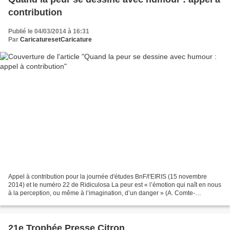
contribution
Publié le 04/03/2014 à 16:31
Par
CaricaturesetCaricature
Appel à contribution pour la journée d'études BnF/l'EIRIS (15 novembre
2014) et le numéro 22 de Ridiculosa La peur est « l’émotion qui naît en nous
à la perception, ou même à l’imagination, d’un danger » (A. Comte-
Sponville). Sentiment naturel partagé...
21e Trophée Presse Citron