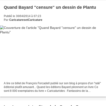
Quand Bayard "censure" un dessin de Plantu
Publié le 30/04/2014 à 07:23
Par
CaricaturesetCaricature
A lire ce billet de François Forcadell publié sur son blog à propos d'un "raté"
éditorial plutôt amusant... Quand les éditions Bayard pilonnent un livre Ce
sont 8 000 exemplaires du livre « Caricaturistes : Fantassins de la
démocratie » (voir blog du...