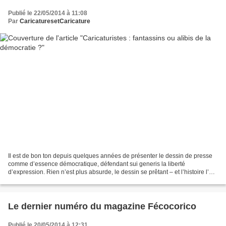
Publié le 22/05/2014 à 11:08
Par
CaricaturesetCaricature
Il est de bon ton depuis quelques années de présenter le dessin de presse
comme d’essence démocratique, défendant sui generis la liberté
d’expression. Rien n’est plus absurde, le dessin se prêtant – et l’histoire l’a
largement démontré - à toutes les...
Le dernier numéro du magazine Fécocorico
Publié le 20/05/2014 à 12:31