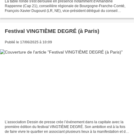
La table ronde s'est déroulée en présence notamment d'Amandine
Rappenne (Cap 21), conseillère régionale de Bourgogne-Franche-Comté,
François-Xavier Dugourd (LR, NE), vice-président délégué du conseil
départemental de la Côte-d'Or, et Denis Hameau (PS),...
Festival VINGTIÈME DEGRÉ (à Paris)
Publié le 17/06/2025 à 10:09
L’association Dessin de presse crée l’événement dans la capitale avec la
première édition du festival VINGTIÈME DEGRÉ. Son ambition est à la fois
de faire vivre le quartier en associant plusieurs lieux à la manifestation et de