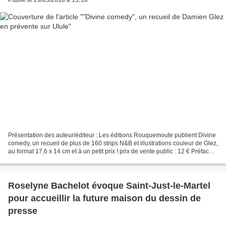
Publié le 29/05/2018 à 13:16
Présentation des auteur/éditeur : Les éditions Rouquemoute publient Divine
comedy, un recueil de plus de 160 strips N&B et illustrations couleur de Glez,
au format 17,6 x 14 cm et à un petit prix ! prix de vente public : 12 € Préface
de Jeff Danziger...
Roselyne Bachelot évoque Saint-Just-le-Martel
pour accueillir la future maison du dessin de
presse