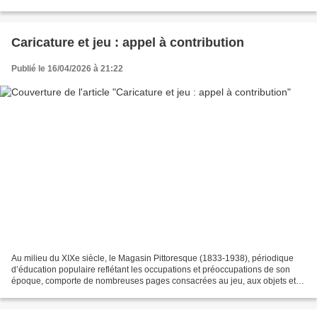
sensibiliser le public au...
Caricature et jeu : appel à contribution
Publié le 16/04/2026 à 21:22
Au milieu du XIXe siècle, le Magasin Pittoresque (1833-1938), périodique
d’éducation populaire reflétant les occupations et préoccupations de son
époque, comporte de nombreuses pages consacrées au jeu, aux objets et
aux pratiques qui lui sont liés. On...