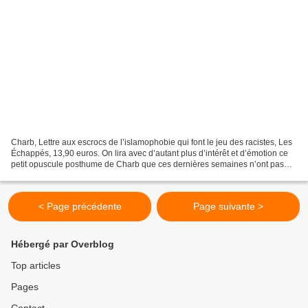
Charb, Lettre aux escrocs de l’islamophobie qui font le jeu des racistes, Les
Échappés, 13,90 euros. On lira avec d’autant plus d’intérêt et d’émotion ce
petit opuscule posthume de Charb que ces dernières semaines n’ont pas
manqué en déclarations hostiles...
< Page précédente
Page suivante >
Hébergé par Overblog
Top articles
Pages