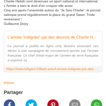
Charlie Hebdo
sont devenues un sport national et international.
L'Armée a bien le droit d'en croquer elle aussi.
Cinq ans après l'unanimité autour du "Je Suis Charlie", le journal
satirique prend régulièrement la place du grand Satan. Triste
revirement !
Guillaume Doizy
L'armée "indignée" par des dessins de Charlie Hebdo sur les soldats tués au Mali
Le journal a publié en ligne cinq dessins associant ces
décès à une campagne de recrutement lancée par l'armée
française. Le chef d'état-major de l'armée de terre française
a exprimé sa ...
https://www.lefigaro.fr/flash-actu/l-armee-indignee-par-des-dessin-de-charlie-hebdo-sur-les-soldats-tues-au-mali-20191129
#News
Partager