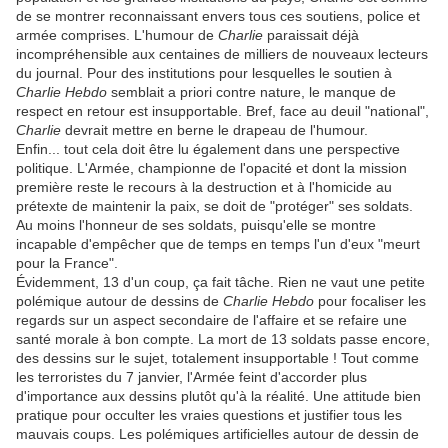
de se montrer reconnaissant envers tous ces soutiens, police et
armée comprises. L'humour de
Charlie
paraissait déjà
incompréhensible aux centaines de milliers de nouveaux lecteurs
du journal. Pour des institutions pour lesquelles le soutien à
Charlie Hebdo
semblait a priori contre nature, le manque de
respect en retour est insupportable. Bref, face au deuil "national",
Charlie
devrait mettre en berne le drapeau de l'humour.
Enfin... tout cela doit être lu également dans une perspective
politique. L'Armée, championne de l'opacité et dont la mission
première reste le recours à la destruction et à l'homicide au
prétexte de maintenir la paix, se doit de "protéger" ses soldats.
Au moins l'honneur de ses soldats, puisqu'elle se montre
incapable d'empêcher que de temps en temps l'un d'eux "meurt
pour la France".
Évidemment, 13 d'un coup, ça fait tâche. Rien ne vaut une petite
polémique autour de dessins de
Charlie Hebdo
pour focaliser les
regards sur un aspect secondaire de l'affaire et se refaire une
santé morale à bon compte. La mort de 13 soldats passe encore,
des dessins sur le sujet, totalement insupportable ! Tout comme
les terroristes du 7 janvier, l'Armée feint d'accorder plus
d'importance aux dessins plutôt qu'à la réalité. Une attitude bien
pratique pour occulter les vraies questions et justifier tous les
mauvais coups. Les polémiques artificielles autour de dessin de