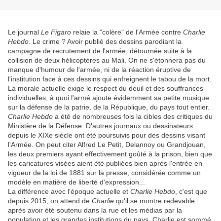
Le journal
Le Figaro
relaie la "colère" de l'Armée contre
Charlie
Hebdo
. Le crime ? Avoir publié des dessins parodiant la
campagne de recrutement de l'armée, détournée suite à la
collision de deux hélicoptères au Mali. On ne s'étonnera pas du
manque d'humour de l'armée, ni de la réaction éruptive de
l'institution face à ces dessins qui enfreignent le tabou de la mort.
La morale actuelle exige le respect du deuil et des souffrances
individuelles, à quoi l'armé ajoute évidemment sa petite musique
sur la défense de la patrie, de la République, du pays tout entier.
Charlie Hebdo
a été de nombreuses fois la cibles des critiques du
Ministère de la Défense. D'autres journaux ou dessinateurs
depuis le XIXe siècle ont été poursuivis pour des dessins visant
l'Armée. On peut citer Alfred Le Petit, Delannoy ou Grandjouan,
les deux premiers ayant effectivement goûté à la prison, bien que
les caricatures visées aient été publiées bien après l'entrée en
vigueur de la loi de 1881 sur la presse, considérée comme un
modèle en matière de liberté d'expression...
La différence avec l'époque actuelle et
Charlie Hebdo
, c'est que
depuis 2015, on attend de
Charlie
qu'il se montre redevable :
après avoir été soutenu dans la rue et les médias par la
population et les grandes institutions du pays, Charlie est sommé