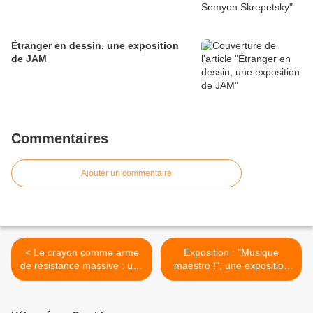
Étranger en dessin, une exposition
de JAM
Commentaires
Ajouter un commentaire
< Le crayon comme arme
Exposition : "Musique
de résistance massive : une
maëstro !", une exposition
exposition organisée par
itinérante de dessins sur la
Chappatte
musique >