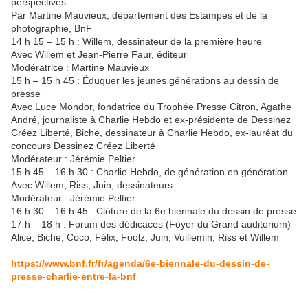
perspectives
Par Martine Mauvieux, département des Estampes et de la
photographie, BnF
14 h 15 – 15 h : Willem, dessinateur de la première heure
Avec Willem et Jean-Pierre Faur, éditeur
Modératrice : Martine Mauvieux
15 h – 15 h 45 : Éduquer les jeunes générations au dessin de
presse
Avec Luce Mondor, fondatrice du Trophée Presse Citron, Agathe
André, journaliste à Charlie Hebdo et ex-présidente de Dessinez
Créez Liberté, Biche, dessinateur à Charlie Hebdo, ex-lauréat du
concours Dessinez Créez Liberté
Modérateur : Jérémie Peltier
15 h 45 – 16 h 30 : Charlie Hebdo, de génération en génération
Avec Willem, Riss, Juin, dessinateurs
Modérateur : Jérémie Peltier
16 h 30 – 16 h 45 : Clôture de la 6e biennale du dessin de presse
17 h – 18 h : Forum des dédicaces (Foyer du Grand auditorium)
Alice, Biche, Coco, Félix, Foolz, Juin, Vuillemin, Riss et Willem
https://www.bnf.fr/fr/agenda/6e-biennale-du-dessin-de-
presse-charlie-entre-la-bnf