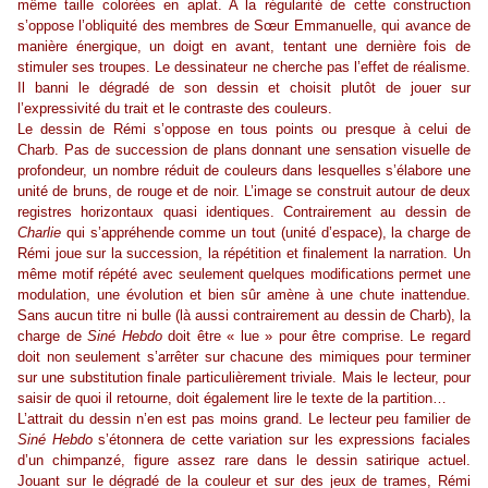
même taille colorées en aplat. A la régularité de cette construction
s’oppose l’obliquité des membres de Sœur Emmanuelle, qui avance de
manière énergique, un doigt en avant, tentant une dernière fois de
stimuler ses troupes. Le dessinateur ne cherche pas l’effet de réalisme.
Il banni le dégradé de son dessin et choisit plutôt de jouer sur
l’expressivité du trait et le contraste des couleurs.
Le dessin de Rémi s’oppose en tous points ou presque à celui de
Charb. Pas de succession de plans donnant une sensation visuelle de
profondeur, un nombre réduit de couleurs dans lesquelles s’élabore une
unité de bruns, de rouge et de noir. L’image se construit autour de deux
registres horizontaux quasi identiques. Contrairement au dessin de
Charlie
qui s’appréhende comme un tout (unité d’espace), la charge de
Rémi joue sur la succession, la répétition et finalement la narration. Un
même motif répété avec seulement quelques modifications permet une
modulation, une évolution et bien sûr amène à une chute inattendue.
Sans aucun titre ni bulle (là aussi contrairement au dessin de Charb), la
charge de
Siné Hebdo
doit être « lue » pour être comprise. Le regard
doit non seulement s’arrêter sur chacune des mimiques pour terminer
sur une substitution finale particulièrement triviale. Mais le lecteur, pour
saisir de quoi il retourne, doit également lire le texte de la partition…
L’attrait du dessin n’en est pas moins grand. Le lecteur peu familier de
Siné Hebdo
s’étonnera de cette variation sur les expressions faciales
d’un chimpanzé, figure assez rare dans le dessin satirique actuel.
Jouant sur le dégradé de la couleur et sur des jeux de trames, Rémi