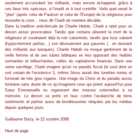
seulement accumulent les milliards, mais encore échappent, grâce à
ces lieux très spéciaux, à l’impôt et à tout contrôle. Voilà quel serait le
"plan" (après celui de Paulson et celui de l'Europe) de la religieuse pour
résoudre la crise... nous dit Charb de manière décalée.
Dans la tradition anticléricale de
Charlie Hebdo
, Charb a opté pour un
dessin assez provocateur. Tandis que certains pleurent la mort de la
religieuse et voudraient déjà la voir canonisée, tandis que tous saluent
(hypocritement parfois…) son dévouement aux pauvres (…en donnant
des milliards aux banques),
Charlie Hebdo
se moque gentiment de la
vielle femme et de ses lubies bibliques en leur opposant des réalités
sonnantes et trébuchantes, celles du capitalisme financier. Dans une
veine sacrilège, Charb imagine qu’en ce paradis fiscal (le seul dont on
soit certain de l’existence !), même Jésus aurait des lunettes noires et
fumerait de très gros cigares. Une image du Christ et du paradis assez
lointaine sans doute de ce qu’imaginent ceux qui prient aujourd’hui pour
Sœur Emmanuelle ou organisent des messes solennelles à sa
mémoire. Le dessin se porte en faux contre l’avalanche de bons
sentiments et parfois aussi de bondieuseries relayées par les médias
depuis quelques jours.
Guillaume Doizy, le 22 octobre 2008
Haut de page