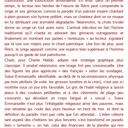
substitution, une substitution ambivalente. En effet, dans un premier
temps, le lecteur non familier de l’œuvre de Rémi peut comprendre le
singe et ses grimaces comme la parodie d’un patriote inspiré chantant
à plein poumon son hymne préféré, mais un chanteur dont on se moque
en lui attribuant une animalité dégradante. Néanmoins, la chute triviale
donne au singe un tout autre sens. L’animal ridiculise en fait l’hymne
traditionnel qu’il chante en arborant des grimaces outrageantes et
finalement en montrant ses parties « honteuses » au lecteur, signalant
par là tout son mépris pour le chant patriotique. Une fois de plus, pour
Rémi, le singe apparaît comme une espèce bien supérieure à l’homme
puisqu’il se garde de tout patriotisme...
Charb, pour
Charlie Hebdo
, adopte une stratégie graphique plus
classique. Il produit néanmoins une image fort peu consensuelle. Une
des figures les plus appréciée « des français » selon les sondages,
Sœur Emmanuelle, identifiable, au-delà de la reconnaissance physique
par trois attributs (le voile, les grosses lunettes et la croix), n’est pas ici
montrée sous un jour très favorable. Le gris de l’habit religieux a laissé
place à des couleurs pétillantes et à des vêtements de plage peu
couvrants, qui dévoilent un corps fatigué et « sexué ». Sœur
Emmanuelle n’est plus l’infatigable religieuse amie des pauvres, mais
une retraitée qui coule des jours heureux en bord de mer, et dont la
définition du paradis n'est pas celle que l'on attendait... L'éden céleste
tant espéré des chrétiens les plus fervents s'est transformé en paradis
bien « terrestre », en fait, celui des financiers de la planète qui non