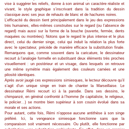
vise à suggérer les reliefs, donne à son animal un caractère réaliste et
vivant, le style graphique s’inscrivant dans la tradition du dessin
classique avec ses jeux de rehauts de blanc et de hachures noires.
L’efficacité du dessin tient principalement dans le jeu des expressions
très humaines, elles-mêmes construites sur le regard (ou l’absence de
regard) mais aussi sur la forme de la bouche (ouverte, fermée, dents
maquées ou montrées). Notons que le regard le plus intense et le plus
direct, celui du dernier singe, celui qui induit la relation la plus forte
avec le spectateur, précède de manière efficace la substitution finale.
Remarquons que, comme souvent dans la caricature, le dessinateur
recourt à l’analogie formelle en substituant deux éléments très proches
visuellement : un postérieur et un visage, dans lesquels on retrouve
une même symétrie mais également des couleurs carnées et une
pilosité identiques.
Après avoir jaugé ces expressions simiesques, le lecteur découvre qu’il
s’agit d’un unique singe en train de chanter la Marseillaise. Le
dessinateur Rémi recourt ici à la parodie. Dans ses dessins, le
chimpanzé, en général confronté à l’homme (le capitaliste, le religieux,
le policier…) se montre bien supérieur à son cousin évolué dans sa
morale et ses actions.
Pour autant, cette fois, Rémi n’oppose aucune antithèse à son singe
préféré. Ici, la vengeance simiesque fonctionne sans que la
comparaison soit vraiment nécessaire. Ou plutôt, elle fonctionne par