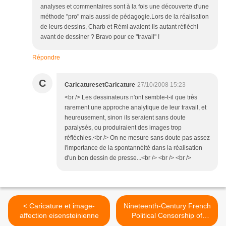
analyses et commentaires sont à la fois une découverte d'une
méthode "pro" mais aussi de pédagogie.Lors de la réalisation
de leurs dessins, Charb et Rémi avaient-ils autant réfléchi
avant de dessiner ? Bravo pour ce "travail" !
Répondre
C
CaricaturesetCaricature
27/10/2008 15:23
<br /> Les dessinateurs n'ont semble-t-il que très
rarement une approche analytique de leur travail, et
heureusement, sinon ils seraient sans doute
paralysés, ou produiraient des images trop
réfléchies.<br /> On ne mesure sans doute pas assez
l'importance de la spontannéité dans la réalisation
d'un bon dessin de presse...<br /> <br /> <br />
< Caricature et image-
Nineteenth-Century French
affection eisensteinienne
Political Censorship of
Caricature in Comparative