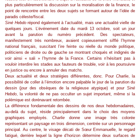
plus particulièrement la discussion sur la moralisation de la finance, le
point de rencontre entre les deux sujets se formant autour de l’idée de
paradis céleste/fiscal.
Siné Hebdo
répond également à l’actualité, mais une actualité vielle de
quelques jours. L’événement date du mardi 13 octobre, soit un jour
avant la parution du numéro précédent. Des spectateurs,
manifestement très nombreux, avaient copieusement sifflé l’hymne
national français, suscitant l’ire feinte ou réelle du monde politique,
politiciens de droite ou de gauche se montrant choqués et indignés de
voir ainsi « sali » l’hymne de la France. Certains n’hésitant pas à
vouloir interdire les stades aux fauteurs de trouble, voir à les poursuivre
en justice ou encore à annuler des matchs.
Deux actualité et deux stratégies différentes, donc. Pour
Charlie
, la
possibilité de coller à l’émotion encore palpable le jour de la parution du
dessin (jour des obsèques de la religieuse atypique) et pour
Siné
Hebdo
, la volonté de ne pas occulter un sujet important, même si la
polémique est dorénavant retombée.
La différence fondamentale des dessins de nos deux hebdomadaires,
au-delà du sujet, réside principalement dans le choix des moyens
graphiques employés.
Charlie
donne une image très colorée
représentant un paysage en trois dimension, centrée sur un personnage
principal. Au centre, le visage décati de Sœur Emmanuelle, le regard
fatigué, derrière lequel la ligne d’horizon détermine deux surfaces de