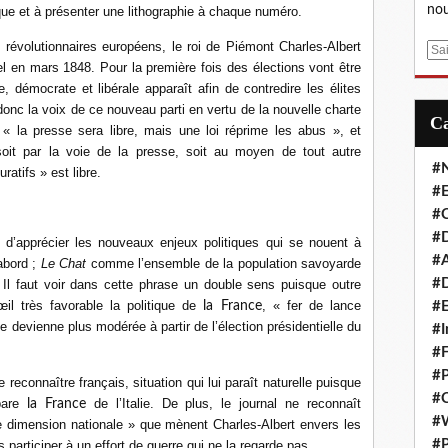
nou
ique et à présenter une lithographie à chaque numéro.
évolutionnaires européens, le roi de Piémont Charles-Albert
E
el en mars 1848. Pour la première fois des élections vont être
m
, démocrate et libérale apparaît afin de contredire les élites
a
donc la voix de ce nouveau parti en vertu de la nouvelle charte
i
« la presse sera libre, mais une loi réprime les abus », et
l
soit par la voie de la presse, soit au moyen de tout autre
#
atifs » est libre.
#E
#C
#D
 d’apprécier les nouveaux enjeux politiques qui se nouent à
#A
’abord ;
Le Chat
comme l’ensemble de la population savoyarde
#D
 Il faut voir dans cette phrase un double sens puisque outre
œil très favorable la politique de
, « fer de lance
la France
#E
e devienne plus modérée à partir de l’élection présidentielle du
#I
#F
#P
econnaître français, situation qui lui paraît naturelle puisque
#C
pare
de l’Italie. De plus, le journal ne reconnaît
la France
#
 dimension nationale » que mènent Charles-Albert envers les
#P
s participer à un effort de guerre qui ne la regarde pas.