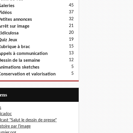
45
aleries
37
idéos
32
etites annonces
21
rrêt sur image
20
idiculosa
19
uiz Jeux
15
ubrique à brac
13
ppels à communication
12
essin de la semaine
5
nimations sketches
5
onservation et valorisation
iens
s
icadoc
cast "Salut le dessin de presse"
istoire par l'image
mier.org