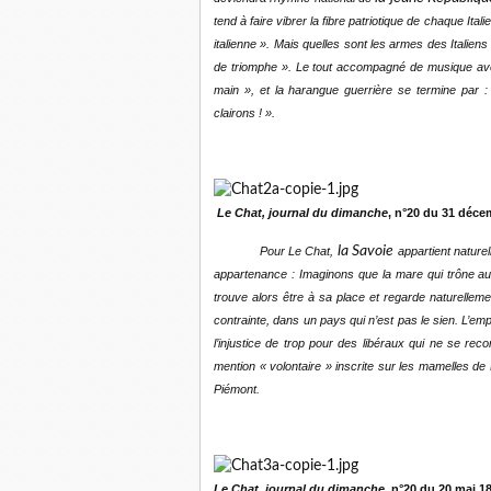
tend à faire vibrer la fibre patriotique de chaque Ital
italienne ». Mais quelles sont les armes des Italie
de triomphe ». Le tout accompagné de musique avec gu
main », et la harangue guerrière se termine par 
clairons ! ».
Le Chat, journal du dimanche
, n°20 du 31 déce
la Savoie
Pour Le Chat,
appartient nature
appartenance : Imaginons que la mare qui trône aux
trouve alors être à sa place et regarde naturellem
contrainte, dans un pays qui n’est pas le sien. L’em
l’injustice de trop pour des libéraux qui ne se rec
mention « volontaire » inscrite sur les mamelles de
Piémont.
Le Chat, journal du dimanche
, n°20 du 20 mai 1