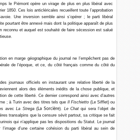
mps le Piémont opère un virage de plus en plus libéral avec
er 1850. Ces lois anticléricales recueillent toute l’approbation
ie. Une inversion semble ainsi s’opérer ; le parti libéral
ite pourtant être annexé mais dont la politique apparaît de plus
non reconnu et auquel est souhaité de faire sécession est salué
tieuse.
en marge géographique du journal ne l’empêchent pas de
ibérale de l’époque, et ce, du côté français comme du côté du
es journaux officiels en instaurant une relative liberté de la
deviennent alors des éléments inédits de la chose publique, et
tion de cette liberté. Ce dernier correspond ainsi avec d’autres
e ; à Turin avec des titres tels que
Il Fischietto
(Le Sifflet) ou
nes avec
La Strega
(
).
Le Chat
qui sera l’objet de
La Sorcière
ères transalpins que la censure sévit partout, sa critique se fait
rinois qui n’applique pas les dispositions du Statut. Le journal
l’image d’une certaine cohésion du parti libéral au sein de