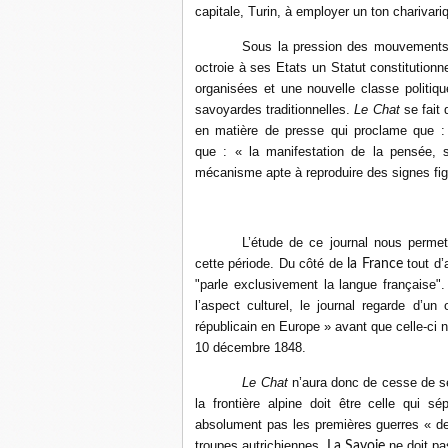
capitale, Turin, à employer un ton charivar
Sous la pression des mouvements r
octroie à ses Etats un Statut constitutionn
organisées et une nouvelle classe politique
savoyardes traditionnelles.
Le Chat
se fait 
en matière de presse qui proclame que : 
que : « la manifestation de la pensée, 
mécanisme apte à reproduire des signes figur
L’étude de ce journal nous permet
cette période. Du côté de
tout d
la France
"parle exclusivement la langue française".
l’aspect culturel, le journal regarde d’un 
républicain en Europe » avant que celle-ci n
10 décembre 1848.
Le Chat
n’aura donc de cesse de se r
la frontière alpine doit être celle qui sé
absolument pas les premières guerres « de
troupes autrichiennes.
ne doit pa
La Savoie