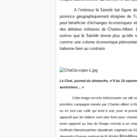
A l’intérieur
fait figure 
la Savoie
province géographiquement éloignée de Turi
peut bénéficier d’échanges économiques et
des défaites militaires de Charles-Albert.
estime que
donne plus qu’elle n
la Savoie
comme une colonie économique piémontaise
italienne bien au contraire.
Le Chat, journal du dimanche
, n°4 du 10 septe
autrichiens… »
Cette image est très intéressante car elle renvoi
première campagne menée par Charles-Albert à l’é
ou en tout cas celle qui tend à unir, pour la premi
apparaît que les Italiens sont plus forts pour chante
texte rapporté au bas de l’image renvoie à un chant 
Goffredo Mameli patriote républicain originaire de Gê
la jeune Républiq
deviendra l’hymne national de