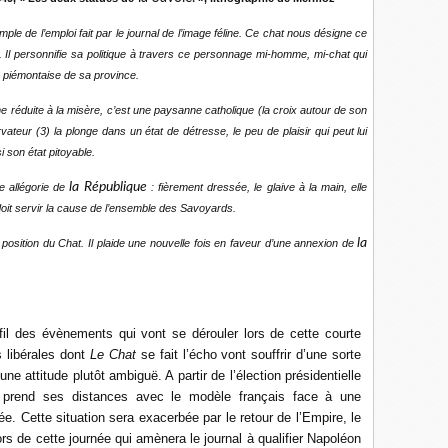
l’emploi fait par le journal de l’image féline. Ce chat nous désigne ce
. Il personnifie sa politique à travers ce personnage mi-homme, mi-chat qui
on piémontaise de sa province.
e réduite à la misère, c’est une paysanne catholique (la croix autour de son
rvateur (3) la plonge dans un état de détresse, le peu de plaisir qui peut lui
i son état pitoyable.
la République
e allégorie de
: fièrement dressée, le glaive à la main, elle
 doit servir la cause de l’ensemble des Savoyards.
la
ion du Chat. Il plaide une nouvelle fois en faveur d’une annexion de
u fil des évènements qui vont se dérouler lors de cette courte
s libérales dont
Le Chat
se fait l’écho vont souffrir d’une sorte
e attitude plutôt ambiguë. A partir de l’élection présidentielle
l prend ses distances avec le modèle français face à une
. Cette situation sera exacerbée par le retour de l’Empire, le
s de cette journée qui amènera le journal à qualifier Napoléon