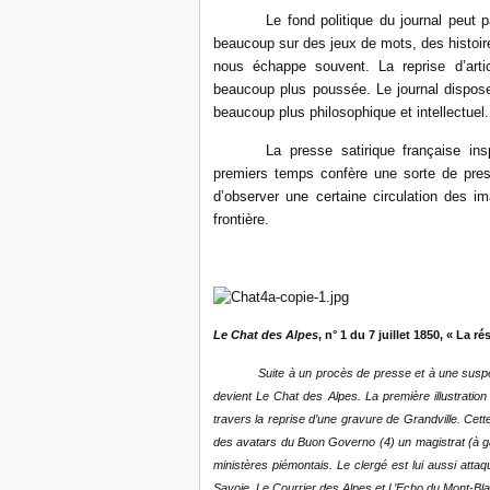
Le fond politique du journal peut p
beaucoup sur des jeux de mots, des histoir
nous échappe souvent. La reprise d’artic
beaucoup plus poussée. Le journal dispose 
beaucoup plus philosophique et intellectuel.
La presse satirique française in
premiers temps confère une sorte de prest
d’observer une certaine circulation des i
frontière.
Le Chat des Alpes
, n° 1 du 7 juillet 1850, « La 
Suite à un procès de presse et à une suspension
devient Le Chat des Alpes. La première illustratio
travers la reprise d’une gravure de Grandville. Cet
des avatars du Buon Governo (4) un magistrat (à ga
ministères piémontais. Le clergé est lui aussi att
Savoie, Le Courrier des Alpes et L’Echo du Mont-Bl