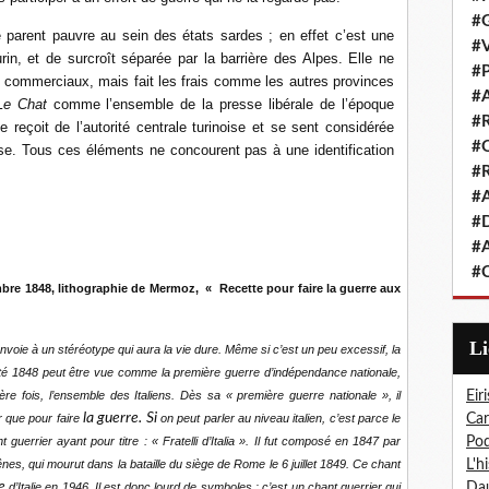
#G
de parent pauvre au sein des états sardes ; en effet c’est une
#V
n, et de surcroît séparée par la barrière des Alpes. Elle ne
#P
 commerciaux, mais fait les frais comme les autres provinces
#A
Le Chat
comme l’ensemble de la presse libérale de l’époque
#R
e reçoit de l’autorité centrale turinoise et se sent considérée
#Q
. Tous ces éléments ne concourent pas à une identification
#R
#A
#D
#A
#C
mbre 1848, lithographie de Mermoz, « Recette pour faire la guerre aux
L
e à un stéréotype qui aura la vie dure. Même si c’est un peu excessif, la
té 1848 peut être vue comme la première guerre d’indépendance nationale,
ère fois, l’ensemble des Italiens. Dès sa « première guerre nationale », il
Eiri
la guerre. Si
r que pour faire
on peut parler au niveau italien, c’est parce le
Car
guerrier ayant pour titre : « Fratelli d’Italia ». Il fut composé en 1847 par
Pod
nes, qui mourut dans la bataille du siège de Rome le 6 juillet 1849. Ce chant
L'h
ue
d’Italie en 1946. Il est donc lourd de symboles : c’est un chant guerrier qui
Dau