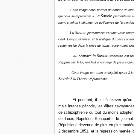
Cette image nous permet de donner un exemple de 
La Savoie
qui pour lui représente «
piémontaise »
montre, tel un instituteur, ce qu’il pense de l’annexi
La Savoie
piémontaise est une vieille femm
cou). L’emprunt forcé, et la politique du parti conse
rester réside dans la prise de tabac, accentuant ains
la Savoie
Au contraire
française est un
s’appuie sur la loi, rendant une image de justice qui
Cette image est sans ambiguïté quant à la posit
Savoie
la France
à
républicaine.
Et pourtant, il est à relever qu’a
mais intense période, les élites savoyarde
de schizophrénie ou tout du moins adopter un
de Louis Napoléon Bonaparte, le journa
République devenue de plus en plus modérée
2 décembre 1851, et la répression menée lor