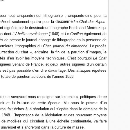
our tout cinquante-neuf lithographie ; cinquante-cinq pour la
nche
et seulement quatre pour
Le Chat
des Alpes
.
la deuxième
ont signées par le dessinateur-lithographe Ferdinand Mermoz qui
ion dont
L’Abeille savoisienne
(1848) et
Le Carillon
également de
s de presse le journal change de lithographe en la personne de
dernières lithographies du
Chat, journal du dimanche
. Le procès
rrection du chat », entraîne la fin de la parution d’images, le
rités d’en avoir les moyens techniques. C’est pourquoi
Le Chat
ignées venant de France, et deux autres signées d’un certain
us est pas possible d’en dire davantage. Des attaques répétées
 totale de parution au cours de l’année 1853.
resse savoyard nous renseigne sur les enjeux politiques de ce
nir et
de cette époque. Vu sous le prisme d’un
la France
rnal fait échos à la révolution qui s’opère dans le domaine de la
 1848. L’importance de la législation et des nouveaux moyens
 de modèles qui circulent à une échelle continentale, va faire
 universel et s’ancreront dans la culture de masse.