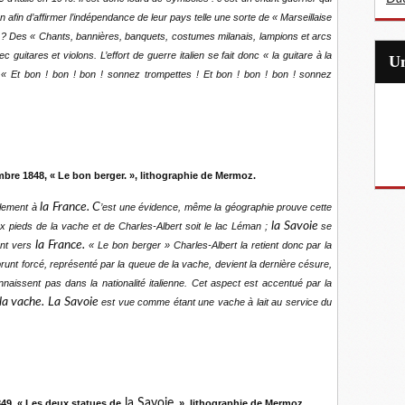
ien afin d’affirmer l’indépendance de leur pays telle une sorte de « Marseillaise
ns ? Des « Chants, bannières, banquets, costumes milanais, lampions et arcs
itares et violons. L’effort de guerre italien se fait donc « la guitare à la
: « Et bon ! bon ! bon ! sonnez trompettes ! Et bon ! bon ! bon ! sonnez
mbre 1848, « Le bon berger. », lithographie de Mermoz.
la France. C
llement à
’est une évidence, même la géographie prouve cette
la Savoie
 pieds de la vache et de Charles-Albert soit le lac Léman ;
se
la France.
ent vers
« Le bon berger » Charles-Albert la retient donc par la
prunt forcé, représenté par la queue de la vache, devient la dernière césure,
onnaissent pas dans la nationalité italienne. Cet aspect est accentué par la
la vache. La Savoie
est vue comme étant une vache à lait au service du
la Savoie.
849, « Les deux statues de
», lithographie de Mermoz