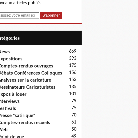
veaux articles publiés.
Catégories
669
News
393
xpositions
175
omptes-rendus ouvrages
156
ébats Conférences Colloques
153
nalyses sur la caricature
135
essinateurs Caricaturistes
101
xpos à louer
79
nterviews
75
estivals
70
resse "satirique"
61
omptes-rendus recueils
50
Web
49
oint de vue