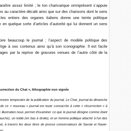
araître assez limité ; le ton charivarique omniprésent s’appuie
es au caractère décalé ainsi que sur des chansons dont le sens
les entiers des organes italiens donne une teinte politique
en quelque sorte d’articles d’autorité qui lui donnent un sens
spire beaucoup le journal ; l’aspect de modèle politique des
ige à ses contenus ainsi qu’à son iconographie. Il est facile
mages par la reprise de gravures venues de l’autre côté de la
résurrection du Chat », lithographie non signée
 temporaire de la publication du journal, Le Chat, journal du dimanche
n de ce « nouveau » journal est toute consacrée à cette « résurrection » à
te illustration nous permet d’examiner ce que le journal désigne comme étant
uche), un noble (en bas à droite), et un homme politique attaché à l’un des
aqué, à travers les deux titres de presse conservateurs de Savoie et Haute-
anc.