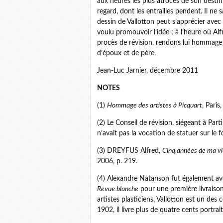
aux heures les plus atroces de son destin.
regard, dont les entrailles pendent. Il ne sa
dessin de Vallotton peut s’apprécier avec 
voulu promouvoir l’idée ; à l’heure où Alf
procès de révision, rendons lui hommage e
d’époux et de père.
Jean-Luc Jarnier, décembre 2011
NOTES
(1)
Hommage des artistes à Picquart
, Paris
(2) Le Conseil de révision, siégeant à Partis
n’avait pas la vocation de statuer sur le fo
(3) DREYFUS Alfred,
Cinq années de ma vi
2006, p. 219.
(4) Alexandre Natanson fut également ave
Revue blanche
pour une première livraison
artistes plasticiens, Vallotton est un des 
1902, il livre plus de quatre cents portrait