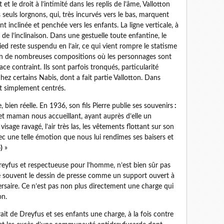
 le droit à l’intimité dans les replis de l’âme, Vallotton
s seuls lorgnons, qui, très incurvés vers le bas, marquent
ent inclinée et penchée vers les enfants. La ligne verticale, à
de l’inclinaison. Dans une gestuelle toute enfantine, le
pied reste suspendu en l’air, ce qui vient rompre le statisme
ton de nombreuses compositions où les personnages sont
e contraint. Ils sont parfois tronqués, particularité
hez certains Nabis, dont a fait partie Vallotton. Dans
t simplement centrés.
 bien réelle. En 1936, son fils Pierre publie ses souvenirs
:
et maman nous accueillant, ayant auprès d’elle un
sage ravagé, l’air très las, les vêtements flottant sur son
ec une telle émotion que nous lui rendîmes ses baisers et
)
»
yfus et respectueuse pour l’homme, n’est bien sûr pas
ce souvent le dessin de presse comme un support ouvert à
versaire. Ce n’est pas non plus directement une charge qui
on.
rait de Dreyfus et ses enfants une charge, à la fois contre