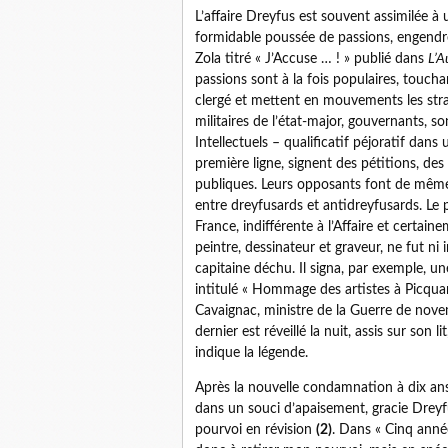
L’affaire Dreyfus est souvent assimilée à u
formidable poussée de passions, engendré
Zola titré « J’Accuse … ! » publié dans
L’A
passions sont à la fois populaires, touc
clergé et mettent en mouvements les strat
militaires de l’état-major, gouvernants, s
Intellectuels – qualificatif péjoratif dan
première ligne, signent des pétitions, des
publiques. Leurs opposants font de même.
entre dreyfusards et antidreyfusards. Le 
France, indifférente à l’Affaire et certain
peintre, dessinateur et graveur, ne fut ni i
capitaine déchu. Il signa, par exemple, un
intitulé « Hommage des artistes à Picquar
Cavaignac, ministre de la Guerre de nove
dernier est réveillé la nuit, assis sur son 
indique la légende.
Après la nouvelle condamnation à dix ans
dans un souci d’apaisement, gracie Dreyf
pourvoi en révision
(2)
. Dans « Cinq anné