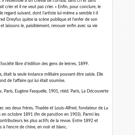
 Il ressemble à un cheval de corrida, sans cri et sans
it crier et il ne veut pas crier. » Enfin, pour conclure, le
le regard suivant, dont l’artiste lui-même a semble t-il
red Dreyfus quitte la scène publique et l’enfer de son
t laissons le, paisiblement, renouer enfin avec sa vie
, Société libre d’édition des gens de lettres, 1899.
, était la seule instance militaire pouvant être saisie. Elle
nd de l’affaire qui lui était soumise.
e
, Paris, Eugène Fasquelle, 1901, rééd. Paris, La Découverte
c ses deux frères, Thadée et Louis-Alfred, fondateur de
La
 en octobre 1891 (fin de parution en 1903). Parmi les
contributeurs les plus actifs de la revue. Entre 1892 et
s à l’encre de chine, en noir et blanc.