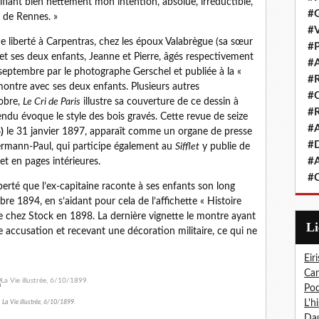
fiant bien nettement mon intention, absolue, irréductible,
#G
t de Rennes. »
#V
e liberté à Carpentras, chez les époux Valabrègue (sa sœur
#P
et ses deux enfants, Jeanne et Pierre, âgés respectivement
#A
7 septembre par le photographe Gerschel et publiée à la «
#R
ontre avec ses deux enfants. Plusieurs autres
#Q
tobre,
Le Cri de Paris
illustre sa couverture de ce dessin à
#R
rendu évoque le style des bois gravés. Cette revue de seize
#A
)
le 31 janvier 1897, apparaît comme un organe de presse
#D
rmann-Paul, qui participe également au
Sifflet
y publie de
#A
et en pages intérieures.
#C
berté que l’ex-capitaine raconte à ses enfants son long
bre 1894, en s’aidant pour cela de l’affichette « Histoire
ée chez Stock en 1898. La dernière vignette le montre ayant
L
 accusation et recevant une décoration militaire, ce qui ne
Eiri
Car
Pod
L'h
La Vie illustrée, 6/10/1899.
Dau