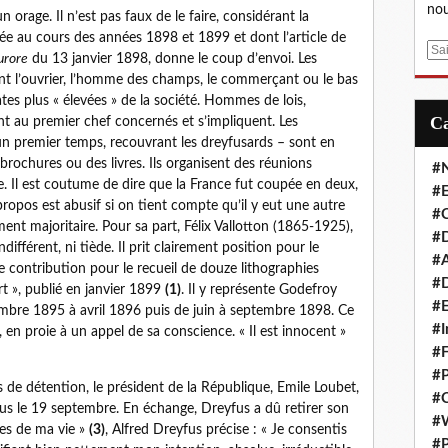
nou
n orage. Il n’est pas faux de le faire, considérant la
e au cours des années 1898 et 1899 et dont l’article de
E
urore
du 13 janvier 1898, donne le coup d’envoi. Les
m
hant l’ouvrier, l’homme des champs, le commerçant ou le bas
a
es plus « élevées » de la société. Hommes de lois,
i
ont au premier chef concernés et s’impliquent. Les
l
s un premier temps, recouvrant les dreyfusards – sont en
 brochures ou des livres. Ils organisent des réunions
#
 Il est coutume de dire que la France fut coupée en deux,
#E
propos est abusif si on tient compte qu’il y eut une autre
#C
ement majoritaire. Pour sa part, Félix Vallotton (1865-1925),
#D
ndifférent, ni tiède. Il prit clairement position pour le
#A
e contribution pour le recueil de douze lithographies
#D
t », publié en janvier 1899
(1)
. Il y représente Godefroy
#E
mbre 1895 à avril 1896 puis de juin à septembre 1898. Ce
#I
lit, en proie à un appel de sa conscience. « Il est innocent »
#F
#P
 de détention, le président de la République, Emile Loubet,
#C
us le 19 septembre. En échange, Dreyfus a dû retirer son
#
es de ma vie »
(3)
, Alfred Dreyfus précise : « Je consentis
#P