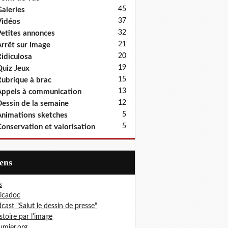
45
aleries
37
idéos
32
etites annonces
21
rrêt sur image
20
idiculosa
19
uiz Jeux
15
ubrique à brac
13
ppels à communication
12
essin de la semaine
5
nimations sketches
5
onservation et valorisation
iens
s
icadoc
cast "Salut le dessin de presse"
istoire par l'image
mier.org