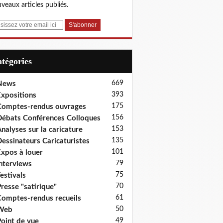
veaux articles publiés.
Catégories
669
News
393
xpositions
175
omptes-rendus ouvrages
156
ébats Conférences Colloques
153
nalyses sur la caricature
135
essinateurs Caricaturistes
101
xpos à louer
79
nterviews
75
estivals
70
resse "satirique"
61
omptes-rendus recueils
50
Web
49
oint de vue