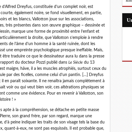
 d’Alfred Dreyfus, constituée d’un complet noir, est
 courte, également noire, se fond visuellement, en partie,
oirs et les blancs, Vallotton joue sur les associations,
les, très présentes dans son œuvre graphique – dessinée et
 dessin, marque une forme de proximité entre l’enfant et
rticulièrement la droite, que Vallotton s’emploie à rendre
ents de l’âme d’un homme à la santé ruinée, dont les
ssé une empreinte psychologique presque ineffable. Mais,
 être traduire ce que le dessinateur aura lu dans la presse
Le rapport du docteur Pozzi publié dans
Le Siècle
du 13
 est maigre, hâve, il a les muscles atrophiés, surtout ceux du
le par des ficelles, comme celui d’un pantin. […] Dreyfus
t il en paraît soixante. Il ne renaîtra jamais complètement à
sait voir ou qui veut bien voir, ces altérations physiques se
ent comme une évidence. Pour en revenir à Vallotton, son
stoire ! »
oins apte à la compréhension, se détache en petite masse
 Pierre, son grand frère, par son regard, marque une
re, d’à peine indiquer les traits de son visage tels la base du
x, quant-à-eux, ne sont pas esquissés. Il est probable que,