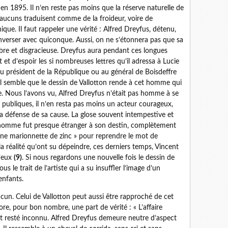
n en 1895. Il n’en reste pas moins que la réserve naturelle de
d’aucuns traduisent comme de la froideur, voire de
thique. Il faut rappeler une vérité : Alfred Dreyfus, détenu,
nverser avec quiconque. Aussi, on ne s’étonnera pas que sa
mbre et disgracieuse. Dreyfus aura pendant ces longues
et d’espoir les si nombreuses lettres qu’il adressa à Lucie
 au président de la République ou au général de Boisdeffre
 Il semble que le dessin de Vallotton rende à cet homme qui
tre. Nous l’avons vu, Alfred Dreyfus n’était pas homme à se
publiques, il n’en resta pas moins un acteur courageux,
 la défense de sa cause. La glose souvent intempestive et
t homme fut presque étranger à son destin, complètement
 une marionnette de zinc » pour reprendre le mot de
 la réalité qu’ont su dépeindre, ces derniers temps, Vincent
u’eux
(9)
. Si nous regardons une nouvelle fois le dessin de
us le trait de l’artiste qui a su insuffler l‘image d’un
enfants.
cun. Celui de Vallotton peut aussi être rapproché de cet
re, pour bon nombre, une part de vérité : « L’affaire
st resté inconnu. Alfred Dreyfus demeure neutre d’aspect