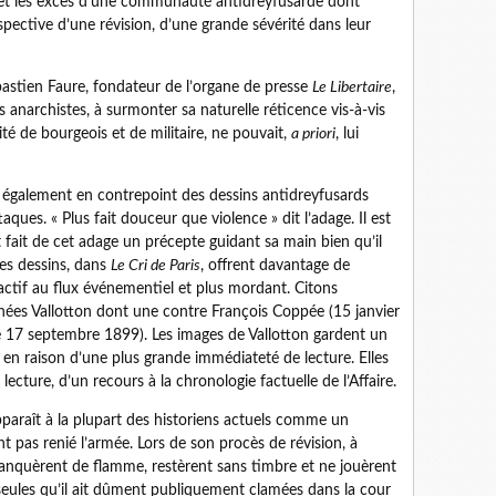
res et les excès d’une communauté antidreyfusarde dont
pective d’une révision, d’une grande sévérité dans leur
ébastien Faure, fondateur de l’organe de presse
Le Libertaire
,
es anarchistes, à surmonter sa naturelle réticence vis-à-vis
ité de bourgeois et de militaire, ne pouvait,
a priori
, lui
ce également en contrepoint des dessins antidreyfusards
taques. « Plus fait douceur que violence » dit l’adage. Il est
fait de cet adage un précepte guidant sa main bien qu’il
ses dessins, dans
Le Cri de Paris
, offrent davantage de
tif au flux événementiel et plus mordant. Citons
gnées Vallotton dont une contre François Coppée (15 janvier
le 17 septembre 1899). Les images de Vallotton gardent un
e en raison d’une plus grande immédiateté de lecture. Elles
ecture, d’un recours à la chronologie factuelle de l’Affaire.
pparaît à la plupart des historiens actuels comme un
t pas renié l’armée. Lors de son procès de révision, à
anquèrent de flamme, restèrent sans timbre et ne jouèrent
 seules qu’il ait dûment publiquement clamées dans la cour