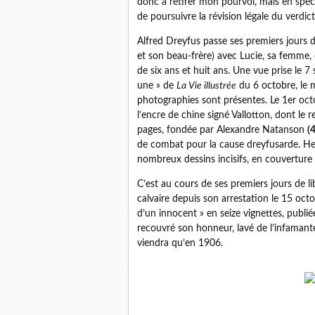
donc à retirer mon pourvoi, mais en spéci
de poursuivre la révision légale du verdic
Alfred Dreyfus passe ses premiers jours d
et son beau-frère) avec Lucie, sa femme, 
de six ans et huit ans. Une vue prise le 
une » de
La Vie illustrée
du 6 octobre, le m
photographies sont présentes. Le 1er oc
l’encre de chine signé Vallotton, dont le 
pages, fondée par Alexandre Natanson
(4
de combat pour la cause dreyfusarde. He
nombreux dessins incisifs, en couverture 
C’est au cours de ses premiers jours de li
calvaire depuis son arrestation le 15 octo
d’un innocent » en seize vignettes, publi
recouvré son honneur, lavé de l’infamante
viendra qu’en 1906.