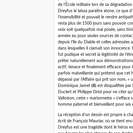
de l’École militaire lors de sa dégradatio
Dreyfus le laissa paraître atone, ce que 
l’insensibilité et pouvait le rendre antipa
resta plus de 1500 jours sans pouvoir co
voix soit quelquefois mal posée, sans ti
années eu pour seules sources de contact 
depuis l’île du Diable et celles adressées
dans lesquelles il clamait son innocence.
fut pudique et secret la légitimité de l’ê
prêter naturellement aux démonstrations 
actif, tenace et finalement efficace pour
parfois malveillante qui prétend que ce
dépassé par l’Affaire qui prit son nom, «
Dominique Jamet
(8)
est disqualifiée par
Duclert et Philippe Oriol pour ne citer q
Vallotton, cette « marionnette » s’efface so
homme paternel et bienveillant pour ses 
La réception d’un dessin est propre à cha
écrit de François Mauriac où se tient enco
Dreyfus est une tragédie dont le héros e