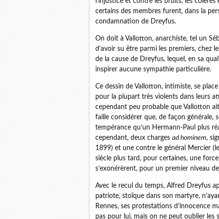
l’injustice et contre les bruits, les colè
certains des membres furent, dans la pers
condamnation de Dreyfus.
On doit à Vallotton, anarchiste, tel un S
d’avoir su être parmi les premiers, chez l
de la cause de Dreyfus, lequel, en sa qual
inspirer aucune sympathie particulière.
Ce dessin de Vallotton, intimiste, se pla
pour la plupart très violents dans leurs at
cependant peu probable que Vallotton ait 
faille considérer que, de façon générale, 
tempérance qu’un Hermann-Paul plus réac
cependant, deux charges
ad hominem
, si
1899) et une contre le général Mercier (
siècle plus tard, pour certaines, une forc
s’exonérèrent, pour un premier niveau de l
Avec le recul du temps, Alfred Dreyfus a
patriote, stoïque dans son martyre, n’ayan
Rennes, ses protestations d’innocence m
pas pour lui, mais on ne peut oublier les