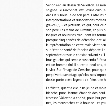
Venons-en au dessin de Vallotton. La mise
soignée. Le garçonnet, vêtu d’une culotte
dans la silhouette de son père. Entre les n
interpénétrations et dissociations formel
gravée
(5)
– et picturale, ce qui, pour ce
son père. Les mains de Dreyfus, et plus pa
longues et noueuses traduisent les tourm
presque cinq années de détention ont lai
la représentation de cette main vient peut
sur l’état de santé de l’ancien déporté. 
septembre dresse le constat suivant : « il
bras gauche, qui semble suspendu à l’épau
est un homme fini. Il a trente-neuf ans, e
la vie.» Sur l’image de Gerschel, pour qui 
perçoivent davantage qu’elles ne s’impos
dessin porte cette légende : « Père, une hi
La fillette, quant à elle, plus jeune et m
blanche, pure. Jeanne, étant de dos, seul
tristesse. Vallotton a choisit, pour leur pè
nez, les moustaches et la bouche. Les yeu