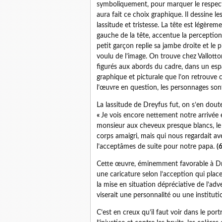
symboliquement, pour marquer le respect et
aura fait ce choix graphique. Il dessine le
lassitude et tristesse. La tête est légèrem
gauche de la tête, accentue la perception 
petit garçon replie sa jambe droite et le 
voulu de l’image. On trouve chez Vallot
figurés aux abords du cadre, dans un espac
graphique et picturale que l’on retrouve c
l’œuvre en question, les personnages son
La lassitude de Dreyfus fut, on s’en doute,
«
Je vois encore nettement notre arrivée 
monsieur aux cheveux presque blancs, le vi
corps amaigri, mais qui nous regardait av
l’acceptâmes de suite pour notre papa.
(6
Cette œuvre, éminemment favorable à Dre
une caricature selon l’acception qui pla
la mise en situation dépréciative de l’ad
viserait une personnalité ou une instituti
C’est en creux qu’il faut voir dans le port