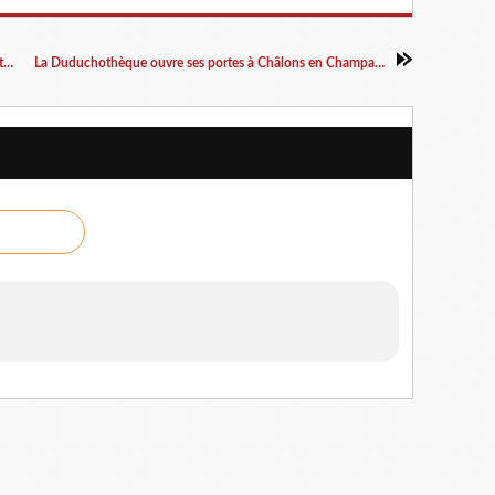
"Images en lutte", un numéro des Cahiers d'histoire
La Duduchothèque ouvre ses portes à Châlons en Champagne