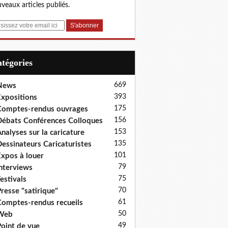
veaux articles publiés.
Catégories
669
News
393
xpositions
175
omptes-rendus ouvrages
156
ébats Conférences Colloques
153
nalyses sur la caricature
135
essinateurs Caricaturistes
101
xpos à louer
79
nterviews
75
estivals
70
resse "satirique"
61
omptes-rendus recueils
50
Web
49
oint de vue