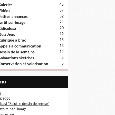
45
aleries
37
idéos
32
etites annonces
21
rrêt sur image
20
idiculosa
19
uiz Jeux
15
ubrique à brac
13
ppels à communication
12
essin de la semaine
5
nimations sketches
5
onservation et valorisation
iens
s
icadoc
cast "Salut le dessin de presse"
istoire par l'image
mier.org