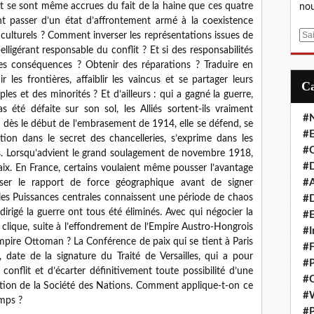
et se sont même accrues du fait de la haine que ces quatre
nou
t passer d’un état d’affrontement armé à la coexistence
E
culturels ? Comment inverser les représentations issues de
m
elligérant responsable du conflit ? Et si des responsabilités
a
les conséquences ? Obtenir des réparations ? Traduire en
i
r les frontières, affaiblir les vaincus et se partager leurs
l
les et des minorités ? Et d’ailleurs : qui a gagné la guerre,
s été défaite sur son sol, les Alliés sortent-ils vraiment
#
e dès le début de l’embrasement de 1914, elle se défend, se
#E
tion dans le secret des chancelleries, s’exprime dans les
#C
ls. Lorsqu’advient le grand soulagement de novembre 1918,
#D
aix. En France, certains voulaient même pousser l’avantage
#A
rser le rapport de force géographique avant de signer
s, les Puissances centrales connaissent une période de chaos
#D
 dirigé la guerre ont tous été éliminés. Avec qui négocier la
#E
sa clique, suite à l’effondrement de l’Empire Austro-Hongrois
#I
pire Ottoman ? La Conférence de paix qui se tient à Paris
#F
, date de la signature du Traité de Versailles, qui a pour
#P
onflit et d’écarter définitivement toute possibilité d’une
#C
tion de la Société des Nations. Comment applique-t-on ce
#
emps ?
#P