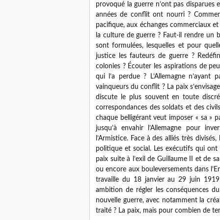
provoqué la guerre n’ont pas disparues 
années de conflit ont nourri ? Commen
pacifique, aux échanges commerciaux et 
la culture de guerre ? Faut-il rendre un b
sont formulées, lesquelles et pour quel
justice les fauteurs de guerre ? Redéfini
colonies ? Écouter les aspirations de peup
qui l’a perdue ? L’Allemagne n’ayant pa
vainqueurs du conflit ? La paix s’envisag
discute le plus souvent en toute discré
correspondances des soldats et des civi
chaque belligérant veut imposer « sa » p
jusqu’à envahir l’Allemagne pour inve
l’Armistice. Face à des alliés très divisé
politique et social. Les exécutifs qui ont
paix suite à l’exil de Guillaume II et de 
ou encore aux bouleversements dans l’Em
travaille du 18 janvier au 29 juin 1919
ambition de régler les conséquences du c
nouvelle guerre, avec notamment la créa
traité ? La paix, mais pour combien de t