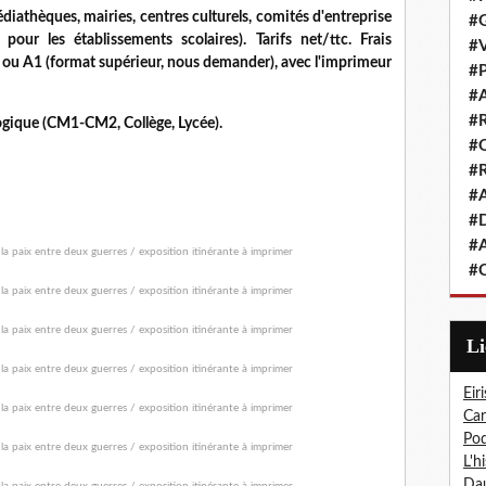
iathèques, mairies, centres culturels, comités d'entreprise
#G
ur les établissements scolaires). Tarifs net/ttc. Frais
#V
 ou A1 (format supérieur, nous demander), avec l'imprimeur
#P
#A
#R
gique (CM1-CM2, Collège, Lycée).
#Q
#R
#A
#D
#A
#C
L
Eiri
Car
Pod
L'h
Dau