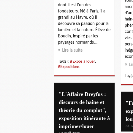
sont
dont il est l’un des
ancr
fondateurs. Né à Paris, il a
d’au
grandi au Havre, où il
hain
découvre sa passion pour la
phén
lumière et la nature. Élève de
cont
Boudin, inspiré par les
vies
paysages normands,...
pers
Lire la suite
inéga
écon
Tag(s) :
#Expos à louer
,
Li
#Expositions
Tag(s
"L'Affaire Dreyfus :
discours de haine et
"F
théorie du complot",
exp
exposition itinérante à
lo
imprimer/louer
31 
10 Avril 2025