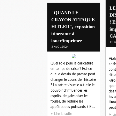
LE
"QUAND LE
DI
CRAYON ATTAQUE
! E
HITLER", exposition
imp
itinérante à
C
louer/imprimer
12 A
3 Août 2024
Viol
Quel rôle joue la caricature
anti
en temps de crise ? Est-ce
cont
que le dessin de presse peut
situ
changer le cours de l’histoire
«gro
? La satire visuelle a-t-elle le
spor
pouvoir d’influencer les
des 
esprits, de galvaniser les
les a
foules, de réduire les
l’im
appétits des puissants ? Et...
peut.
Lire la suite
Li