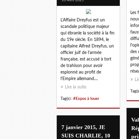
Les 
nouv
L'Affaire Dreyfus est un
info
scandale politique majeur
faus
qui ébranle la société à la fin
diff
du 19e siècle. En 1894, le
l'op
capitaine Alfred Dreyfus, un
des
officier juif de l'armée
géné
française, est accusé à tort
prop
de trahison pour avoir
rése
espionné au profit de
l'Empire allemand....
Li
Lire la suite
Tag(s
Tag(s) :
#Expos à louer
Val
7 janvier 2015, JE
Rép
SUIS CHARLIE, 10
pri