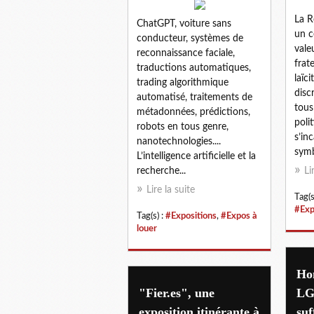
La R
ChatGPT, voiture sans
un c
conducteur, systèmes de
valeu
reconnaissance faciale,
frat
traductions automatiques,
laïci
trading algorithmique
dis
automatisé, traitements de
tous
métadonnées, prédictions,
poli
robots en tous genre,
s’in
nanotechnologies....
symb
L’intelligence artificielle et la
recherche...
Li
Lire la suite
Tag(s
#Exp
Tag(s) :
#Expositions
,
#Expos à
louer
Ho
"Fier.es", une
LG
exposition itinérante à
suf