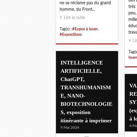
des 
ne se réclame pas du grand
très
homme, du Front...
peu,
Lire la suite
mili
éduc
Tag(s) :
#Expos à louer
,
trava
#Expositions
Li
Tag(s
loue
INTELLIGENCE
ARTIFICIELLE,
ChatGPT,
VA
TRANSHUMANISM
RE
E, NANO-
SY
BIOTECHNOLOGIE
(ex
S, exposition
à l
itinérante à imprimer
4 Ma
9 Mai 2024