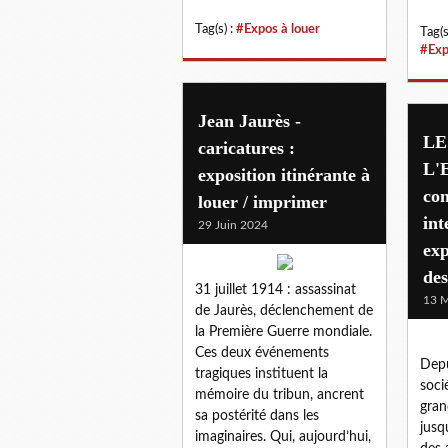
Tag(s) :
#Expos à louer
Tag(s
#Exp
Jean Jaurès -
LE
caricatures :
L'
exposition itinérante à
con
louer / imprimer
int
29 Juin 2024
exp
de
31 juillet 1914 : assassinat
13 M
de Jaurès, déclenchement de
la Première Guerre mondiale.
Ces deux événements
Depu
tragiques instituent la
soci
mémoire du tribun, ancrent
gran
sa postérité dans les
jusq
imaginaires. Qui, aujourd’hui,