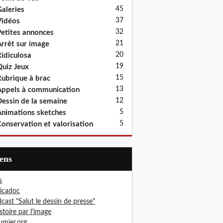
45
aleries
37
idéos
32
etites annonces
21
rrêt sur image
20
idiculosa
19
uiz Jeux
15
ubrique à brac
13
ppels à communication
12
essin de la semaine
5
nimations sketches
5
onservation et valorisation
iens
s
icadoc
cast "Salut le dessin de presse"
istoire par l'image
mier.org