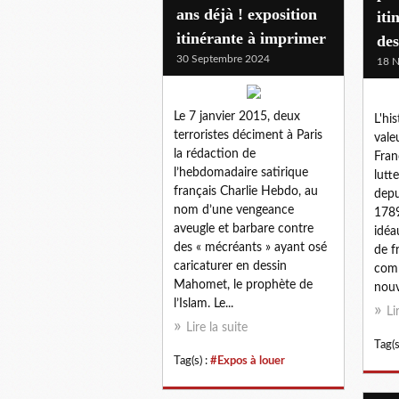
ans déjà ! exposition
iti
itinérante à imprimer
de
30 Septembre 2024
18 
Le 7 janvier 2015, deux
L'hi
terroristes déciment à Paris
vale
la rédaction de
Fran
l’hebdomadaire satirique
lutt
français Charlie Hebdo, au
depu
nom d’une vengeance
1789
aveugle et barbare contre
idéa
des « mécréants » ayant osé
de f
caricaturer en dessin
com
Mahomet, le prophète de
nouve
l’Islam. Le...
Li
Lire la suite
Tag(s
Tag(s) :
#Expos à louer