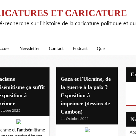
ICATURES ET CARICATURE
é-recherche sur l'histoire de la caricature politique et d
ccueil
Newsletter
Contact
Podcast
Quiz
acisme
Gaza et l'Ukraine, de
isémitisme ça suffit
la guerre à la paix ?
exposition à
Exposition à
primer
imprimer (dessins de
ctobre 2025
Cambon)
11 Octobre 2025
acisme et l'antisémitisme
Abo