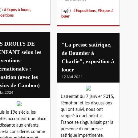
) :
#Expos à louer
,
Tag(s) :
#Expositions
,
#Expos à
ositions
louer
S DROITS DE
"La presse satirique,
ENFANT selon les
de Daumier à
ventions
Charlie", exposition à
ernationales :
louer
osition (avec les
12 Mai 2024
ssins de Cambon)
ai 2024
L’attentat du 7 janvier 2015,
l’émotion et les discussions
qui ont suivi, nous ont
is le 19e siècle, les
rappelé à quel point la
étés accordent une place
France se singularisait par la
dissante aux enfants,
présence d’une presse
ue-là considérés comme
satirique impertinente,