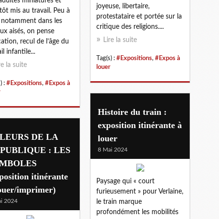
adultes miniatures et
joyeuse, libertaire,
 tôt mis au travail. Peu à
protestataire et portée sur la
 notamment dans les
critique des religions....
eux aisés, on pense
Lire la suite
ation, recul de l’âge du
il infantile...
Tag(s) :
#Expositions
,
#Expos à
re la suite
louer
) :
#Expositions
,
#Expos à
r
Histoire du train :
exposition itinérante à
LEURS DE LA
louer
PUBLIQUE : LES
8 Mai 2024
MBOLES
position itinérante
Paysage qui « court
ouer/imprimer)
furieusement » pour Verlaine,
i 2024
le train marque
profondément les mobilités