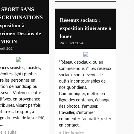
 SPORT SANS
SCRIMINATIONS
Réseaux sociaux :
xposition à
exposition itinérante à
rimer. Dessins de
louer
AMBON
24 Juillet 2024
oût 2024
"Réseaux sociaux, où en
ences sexistes, racistes,
sommes-nous ?" Les réseaux
sémites, lgbt+phobes,
sociaux sont devenus les
re les personnes en
outils incontournables de
ation de handicap ou
nos quotidiens.
sses»… Violences entre
Communiquer, mettre en
tif.ves, en provenance
ligne des contenus, échanger
tribunes, visant parfois
des photos, s’amuser,
rbitres... Le sport, à
travailler, s’informer,
age du reste de la société,
commenter l’actualité, rester
..
en contact...
re la suite
Lire la suite