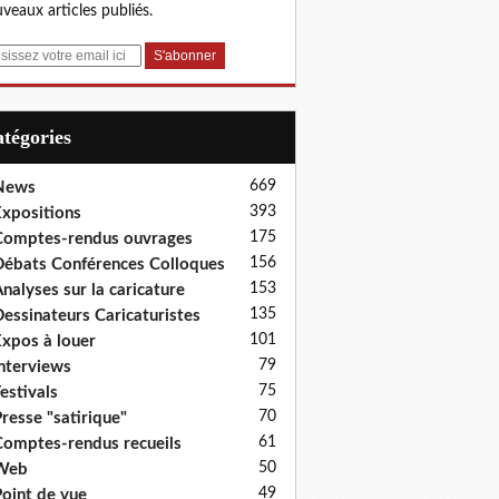
veaux articles publiés.
Catégories
669
News
393
xpositions
175
omptes-rendus ouvrages
156
ébats Conférences Colloques
153
nalyses sur la caricature
135
essinateurs Caricaturistes
101
xpos à louer
79
nterviews
75
estivals
70
resse "satirique"
61
omptes-rendus recueils
50
Web
49
oint de vue