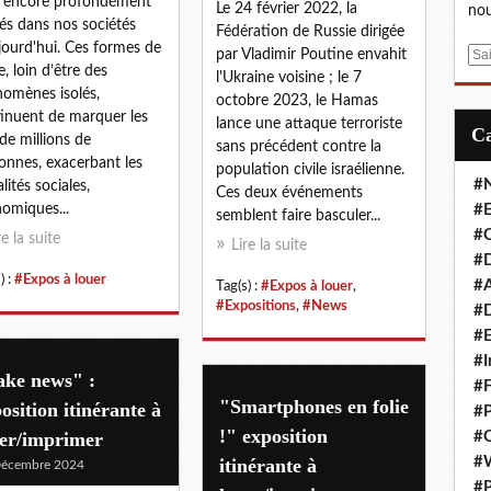
 encore profondément
Le 24 février 2022, la
nou
és dans nos sociétés
Fédération de Russie dirigée
jourd'hui. Ces formes de
par Vladimir Poutine envahit
E
e, loin d’être des
l'Ukraine voisine ; le 7
m
omènes isolés,
octobre 2023, le Hamas
a
inuent de marquer les
lance une attaque terroriste
i
 de millions de
sans précédent contre la
l
onnes, exacerbant les
population civile israélienne.
#
lités sociales,
Ces deux événements
omiques...
#E
semblent faire basculer...
#C
re la suite
Lire la suite
#D
) :
#Expos à louer
#A
Tag(s) :
#Expos à louer
,
#Expositions
,
#News
#D
#E
#I
ake news" :
#F
"Smartphones en folie
osition itinérante à
#P
!" exposition
uer/imprimer
#C
#
itinérante à
Décembre 2024
#P