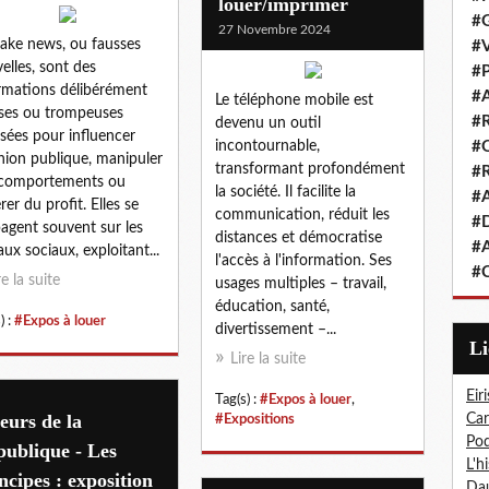
louer/imprimer
#G
27 Novembre 2024
fake news, ou fausses
#V
elles, sont des
#P
rmations délibérément
#A
Le téléphone mobile est
ses ou trompeuses
#R
devenu un outil
usées pour influencer
incontournable,
#Q
inion publique, manipuler
transformant profondément
#R
 comportements ou
la société. Il facilite la
#A
rer du profit. Elles se
communication, réduit les
#D
agent souvent sur les
distances et démocratise
#A
aux sociaux, exploitant...
l'accès à l'information. Ses
#C
re la suite
usages multiples – travail,
éducation, santé,
) :
#Expos à louer
divertissement –...
L
Lire la suite
Eiri
Tag(s) :
#Expos à louer
,
eurs de la
Car
#Expositions
Pod
ublique - Les
L'h
ncipes : exposition
Dau