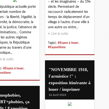
– et les imaginaires – du 19e
épublique actuelle porte
siècle. Permettant de
ertain nombre de
raccourcir radicalement les
rs : la liberté, l’égalité, la
temps de déplacement d’un
ernité, la démocratie, la
village à l’autre, d’une ville à
té, la justice, l’absence de
une autre ou entre...
criminations… Comme
Lire la suite
 les autres régimes
tiques, la République
Tag(s) :
#Expos à louer
,
#Expositions
carne au travers d’une
olique...
re la suite
) :
#Expos à louer
,
"NOVEMBRE 1918,
ositions
l'armistice !" :
exposition itinérante à
louer / imprimer
mophobies,
16 Avril 2024
BT+phobies, ça
fit ! Exposition