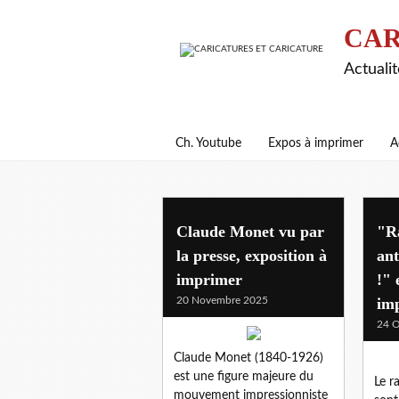
CAR
Actualit
Ch. Youtube
Expos à imprimer
A
expos a louer
Claude Monet vu par
"R
la presse, exposition à
ant
imprimer
!" 
20 Novembre 2025
im
24 O
Claude Monet (1840-1926)
est une figure majeure du
Le r
mouvement impressionniste