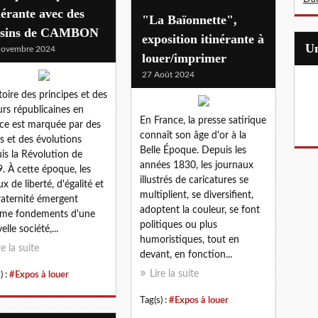
nérante avec des
"La Baïonnette",
ssins de CAMBON
exposition itinérante à
Novembre 2024
louer/imprimer
27 Août 2024
stoire des principes et des
urs républicaines en
En France, la presse satirique
ce est marquée par des
connaît son âge d'or à la
es et des évolutions
Belle Époque. Depuis les
is la Révolution de
années 1830, les journaux
. À cette époque, les
illustrés de caricatures se
ux de liberté, d'égalité et
multiplient, se diversifient,
raternité émergent
adoptent la couleur, se font
me fondements d'une
politiques ou plus
lle société,...
humoristiques, tout en
re la suite
devant, en fonction...
Lire la suite
) :
#Expos à louer
Tag(s) :
#Expos à louer