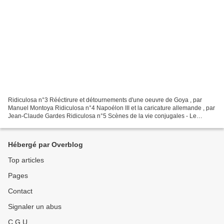
Ridiculosa n°3 Rééctirure et détournements d'une oeuvre de Goya , par
Manuel Montoya Ridiculosa n°4 Napoélon III et la caricature allemande , par
Jean-Claude Gardes Ridiculosa n°5 Scènes de la vie conjugales - Le
couple franco-allemand ... , par Marie...
Hébergé par Overblog
Top articles
Pages
Contact
Signaler un abus
C.G.U.