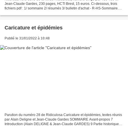
Jean-Claude Gardes, 230 pages, HCTI Brest, 15 euros. Ci-dessous, trois
fichiers pdf : 1/ sommaire 2/ résumés 3/ bulletin d'achat - R-HS-Sommaire.pdf
- R-HS-Resumes.pdf - R-HS-Bullcomm.pdf Equipe...
Caricature et épidémies
Publié le 31/01/2022 à 10:48
Parution du numéro 28 de Ridiculosa Caricature et épidémies, textes réunis
par Alain Deligne et Jean-Claude Gardes SOMMAIRE Avant-propos 7
Introduction (Alain DELIGNE & Jean-Claude GARDES) 9 Partie historique