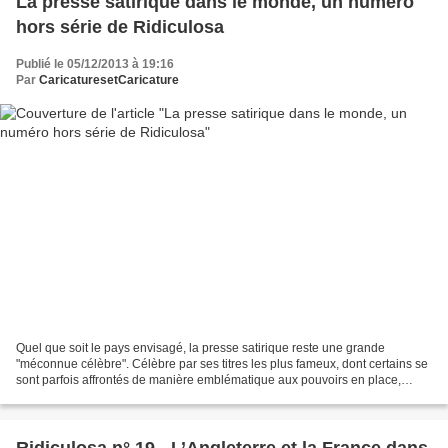
La presse satirique dans le monde, un numéro
hors série de Ridiculosa
Publié le 05/12/2013 à 19:16
Par
CaricaturesetCaricature
Quel que soit le pays envisagé, la presse satirique reste une grande
"méconnue célèbre". Célèbre par ses titres les plus fameux, dont certains se
sont parfois affrontés de manière emblématique aux pouvoirs en place,
tandis que d’autres reflétaient avec...
Ridiculosa n° 19 - L’Angleterre et la France dans