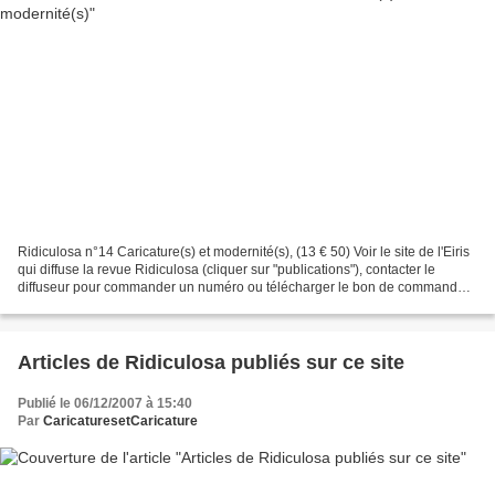
Ridiculosa n°14 Caricature(s) et modernité(s), (13 € 50) Voir le site de l'Eiris
qui diffuse la revue Ridiculosa (cliquer sur "publications"), contacter le
diffuseur pour commander un numéro ou télécharger le bon de commande.
Présentation par Alain DELIGNE...
Articles de Ridiculosa publiés sur ce site
Publié le 06/12/2007 à 15:40
Par
CaricaturesetCaricature