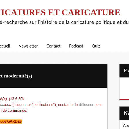
ICATURES ET CARICATURE
é-recherche sur l'histoire de la caricature politique et d
ccueil
Newsletter
Contact
Podcast
Quiz
et modernité(s)
é(s),
(13 € 50)
iculosa
(cliquer sur "publications"), contacter le
diffuseur
pour
n de commande.
laude GARDES
Abo