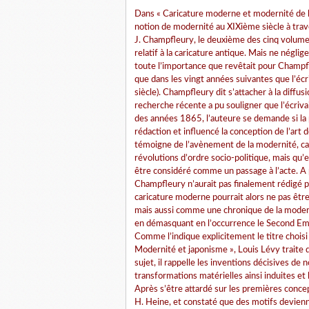
Dans « Caricature moderne et modernité de l
notion de modernité au XIXième siècle à trav
J. Champfleury, le deuxième des cinq volumes 
relatif à la caricature antique. Mais ne négl
toute l’importance que revêtait pour Champfle
que dans les vingt années suivantes que l’écr
siècle). Champfleury dit s’attacher à la diffu
recherche récente a pu souligner que l’écriv
des années 1865, l’auteure se demande si la p
rédaction et influencé la conception de l’ar
témoigne de l’avènement de la modernité, cara
révolutions d’ordre socio-politique, mais qu’
être considéré comme un passage à l’acte. A 
Champfleury n’aurait pas finalement rédigé plu
caricature moderne pourrait alors ne pas êtr
mais aussi comme une chronique de la modernit
en démasquant en l’occurrence le Second Em
Comme l’indique explicitement le titre choisi
Modernité et japonisme », Louis Lévy traite d
sujet, il rappelle les inventions décisives de n
transformations matérielles ainsi induites et
Après s’être attardé sur les premières concep
H. Heine, et constaté que des motifs devien