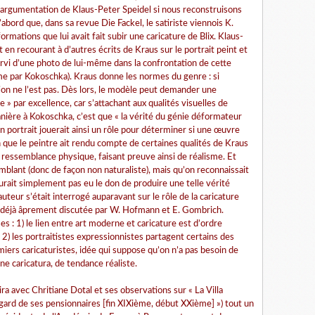
argumentation de Klaus-Peter Speidel si nous reconstruisons
’abord que, dans sa revue Die Fackel, le satiriste viennois K.
mations que lui avait fait subir une caricature de Blix. Klaus-
en recourant à d’autres écrits de Kraus sur le portrait peint et
 servi d’une photo de lui-même dans la confrontation de cette
ême par Kokoschka). Kraus donne les normes du genre : si
tion ne l’est pas. Dès lors, le modèle peut demander une
e » par excellence, car s’attachant aux qualités visuelles de
anière à Kokoschka, c’est que « la vérité du génie déformateur
un portrait jouerait ainsi un rôle pour déterminer si une œuvre
 que le peintre ait rendu compte de certaines qualités de Kraus
ne ressemblance physique, faisant preuve ainsi de réalisme. Et
emblant (donc de façon non naturaliste), mais qu’on reconnaissait
urait simplement pas eu le don de produire une telle vérité
auteur s’était interrogé auparavant sur le rôle de la caricature
n déjà âprement discutée par W. Hofmann et E. Gombrich.
s : 1) le lien entre art moderne et caricature est d’ordre
2) les portraitistes expressionnistes partagent certains des
miers caricaturistes, idée qui suppose qu’on n’a pas besoin de
une caricatura, de tendance réaliste.
ira avec Chritiane Dotal et ses observations sur « La Villa
egard de ses pensionnaires [fin XIXième, début XXième] ») tout un