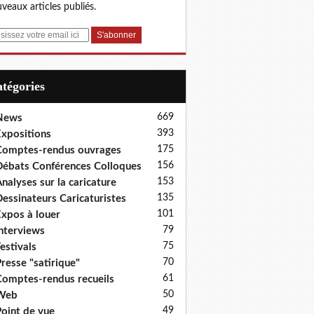
veaux articles publiés.
Catégories
669
News
393
xpositions
175
omptes-rendus ouvrages
156
ébats Conférences Colloques
153
nalyses sur la caricature
135
essinateurs Caricaturistes
101
xpos à louer
79
nterviews
75
estivals
70
resse "satirique"
61
omptes-rendus recueils
50
Web
49
oint de vue