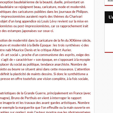
conception baudelairienne de la beauté, duelle, présentant un
audelaire se rejoignent beau, caricature, mode et modernité.
hétiques des caricatures publiées dans les journaux de Philipon.
-impressionnistes auraient repris des thèmes du Charivari
 l’objet d’un long appendice où Louis Lévy revient sur la mise en
ionnistes ou post-impressionnistes, car ce rapprochement irait
e des estampes japonaises sur ceux-ci.
otion de modernité dans la caricature de la fin du XIXième siècle,
ature et modernité à la Belle Epoque : les trois synthèses ») des
tre nabi Maurice Denis et le critique Albert Aurier.
d’« art social », proche d’un communisme des esprits, exige des
 il s’agit de « caractériser » son époque, en s’opposant à la myopie
éplacer du social au politique, tendance anarchiste. Nombre de
siette au beurre
se situent ainsi dans cette mouvance. L’attention
éfinit la plasticité de maints dessins. Si donc le synthétisme a
presse en offre toutefois une vision complète, à la fois sociale,
atriotiques de la Grande Guerre, principalement en France (avec
magne), Bruno de Perthuis en vient à interroger le rapport
tte imagerie et les travaux des avant-gardes artistiques. Nombre
ar exemple la marguerite que l’on effeuille ou la main ouverte en
raphies sur ongles), mais l’auteur montre que les photomontages