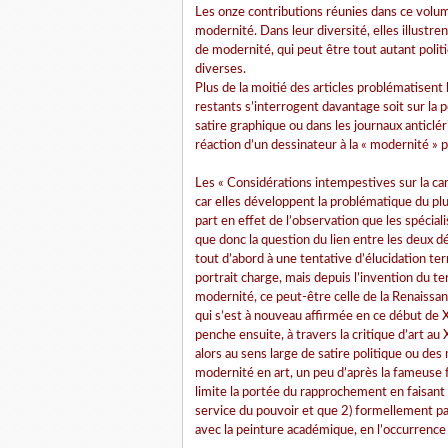
Les onze contributions réunies dans ce volum
modernité. Dans leur diversité, elles illustr
de modernité, qui peut être tout autant politi
diverses.
Plus de la moitié des articles problématisent 
restants s’interrogent davantage soit sur la p
satire graphique ou dans les journaux anticléri
réaction d’un dessinateur à la « modernité »
Les « Considérations intempestives sur la ca
car elles développent la problématique du plu
part en effet de l’observation que les spéci
que donc la question du lien entre les deux d
tout d’abord à une tentative d’élucidation term
portrait charge, mais depuis l’invention du t
modernité, ce peut-être celle de la Renaissanc
qui s’est à nouveau affirmée en ce début de 
penche ensuite, à travers la critique d’art au 
alors au sens large de satire politique ou de
modernité en art, un peu d’après la fameuse
limite la portée du rapprochement en faisant 
service du pouvoir et que 2) formellement par
avec la peinture académique, en l’occurrence l