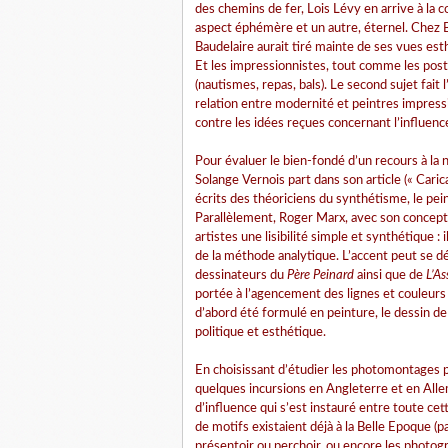
des chemins de fer, Lois Lévy en arrive à la 
aspect éphémère et un autre, éternel. Chez B
Baudelaire aurait tiré mainte de ses vues est
Et les impressionnistes, tout comme les post
(nautismes, repas, bals). Le second sujet fait
relation entre modernité et peintres impress
contre les idées reçues concernant l’influenc
Pour évaluer le bien-fondé d’un recours à la n
Solange Vernois part dans son article (« Caric
écrits des théoriciens du synthétisme, le pein
Parallèlement, Roger Marx, avec son concept 
artistes une lisibilité simple et synthétique :
de la méthode analytique. L’accent peut se d
dessinateurs du
Père Peinard
ainsi que de
L’As
portée à l’agencement des lignes et couleurs d
d’abord été formulé en peinture, le dessin de 
politique et esthétique.
En choisissant d’étudier les photomontages p
quelques incursions en Angleterre et en Alle
d’influence qui s’est instauré entre toute ce
de motifs existaient déjà à la Belle Epoque (p
présentoir ou perchoir, ou encore les photog