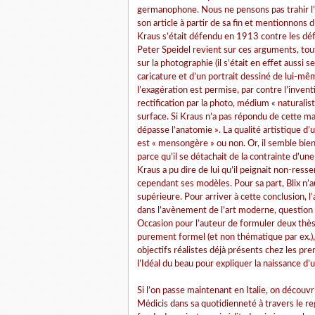
germanophone. Nous ne pensons pas trahir l’
son article à partir de sa fin et mentionnons d
Kraus s’était défendu en 1913 contre les défor
Peter Speidel revient sur ces arguments, tout 
sur la photographie (il s’était en effet aussi
caricature et d’un portrait dessiné de lui-m
l’exagération est permise, par contre l’inven
rectification par la photo, médium « naturalist
surface. Si Kraus n’a pas répondu de cette m
dépasse l’anatomie ». La qualité artistique d’
est « mensongère » ou non. Or, il semble bien
parce qu’il se détachait de la contrainte d’u
Kraus a pu dire de lui qu’il peignait non-ress
cependant ses modèles. Pour sa part, Blix n’a
supérieure. Pour arriver à cette conclusion, l’
dans l’avènement de l’art moderne, questio
Occasion pour l’auteur de formuler deux thèse
purement formel (et non thématique par ex.), 
objectifs réalistes déjà présents chez les pre
l’Idéal du beau pour expliquer la naissance d’
Si l’on passe maintenant en Italie, on découvr
Médicis dans sa quotidienneté à travers le r