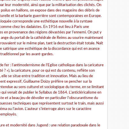
 leur modernité, ainsi que par la militarisation des clichés. On
 poilus en haillons, on expose dans des magasins des débris de
ulturelle et la barbarie guerrière sont contemporaines en Europe.
 disloquée corresponde une esthétique nouvelle à la syntaxe
es comme chez les dadaïstes. En 1916 eut lieu à Paris une
es en provenance des régions dévastées par l’ennemi. On put y
re ange du portail de la cathédrale de Reims au sourire maintenant
rouvaient sur le même plan, tant la destruction était totale. Naît
ge satirique une esthétique de la discordance qui est en avance
traditionnel par les avant-gardes.
e fer : l’antimodernisme de l’Eglise catholique dans la caricature
é ? »), la caricature, pour ce qui est du contenu, reflète son
elle se situe entre tradition et innovation. Mais au lieu de
ement expressif, Guillaume Doizy préfère se pencher sur la
ntendue au sens culturel et sociologique du terme, en se limitant
ue qui venait de publier le Syllabus de 1864. L’anticléricalisme en
ste et a beau jeu de dévoiler en particulier l’obscurantisme du
rouesses techniques que représentent surtout le train, mais aussi
inéma ou l’avion. L’auteur s’interroge alors sur le caractère
x employés.
ture et modernité dans Jugend : une relation paradoxale dans le