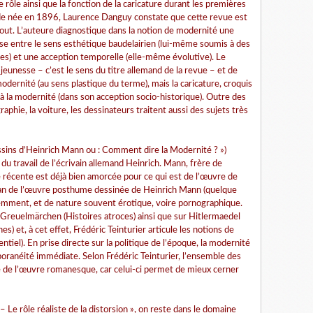
le rôle ainsi que la fonction de la caricature durant les premières
nde née en 1896, Laurence Danguy constate que cette revue est
tout. L’auteure diagnostique dans la notion de modernité une
ise entre le sens esthétique baudelairien (lui-même soumis à des
es) et une acception temporelle (elle-même évolutive). Le
eunesse – c’est le sens du titre allemand de la revue – et de
modernité (au sens plastique du terme), mais la caricature, croquis
 à la modernité (dans son acception socio-historique). Outre des
raphie, la voiture, les dessinateurs traitent aussi des sujets très
essins d’Heinrich Mann ou : Comment dire la Modernité ? »)
u travail de l’écrivain allemand Heinrich. Mann, frère de
récente est déjà bien amorcée pour ce qui est de l’œuvre de
 pan de l’œuvre posthume dessinée de Heinrich Mann (quelque
emment, et de nature souvent érotique, voire pornographique.
 Greuelmärchen (Histoires atroces) ainsi que sur Hitlermaedel
s) et, à cet effet, Frédéric Teinturier articule les notions de
ntiel). En prise directe sur la politique de l’époque, la modernité
oranéité immédiate. Selon Frédéric Teinturier, l’ensemble des
e de l’œuvre romanesque, car celui-ci permet de mieux cerner
– Le rôle réaliste de la distorsion », on reste dans le domaine