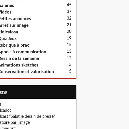
45
aleries
37
idéos
32
etites annonces
21
rrêt sur image
20
idiculosa
19
uiz Jeux
15
ubrique à brac
13
ppels à communication
12
essin de la semaine
5
nimations sketches
5
onservation et valorisation
iens
s
icadoc
cast "Salut le dessin de presse"
istoire par l'image
mier.org