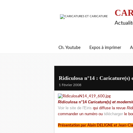
CAR
Actualit
Ch. Youtube
Expos à imprimer
A
Ridiculosa n°14 : Caricature(s) 
1 Février 2008
Ridiculosa
n°14
Caricature(s) et modernit
Voir le site de l'Eiris
qui diffuse la revue
Rid
commander un numéro ou
télécharger
le bo
Présentation par Alain DELIGNE et Jean-C