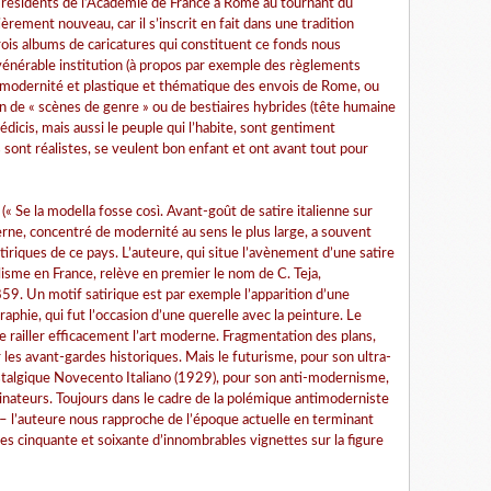
es résidents de l’Académie de France à Rome au tournant du
rement nouveau, car il s’inscrit en fait dans une tradition
ois albums de caricatures qui constituent ce fonds nous
vénérable institution (à propos par exemple des règlements
a modernité et plastique et thématique des envois de Rome, ou
 de « scènes de genre » ou de bestiaires hybrides (tête humaine
édicis, mais aussi le peuple qui l’habite, sont gentiment
s sont réalistes, se veulent bon enfant et ont avant tout pour
 (« Se la modella fosse così. Avant-goût de satire italienne sur
erne, concentré de modernité au sens le plus large, a souvent
atiriques de ce pays. L’auteure, qui situe l’avènement d’une satire
lisme en France, relève en premier le nom de C. Teja,
9. Un motif satirique est par exemple l’apparition d’une
phie, qui fut l’occasion d’une querelle avec la peinture. Le
e railler efficacement l’art moderne. Fragmentation des plans,
r les avant-gardes historiques. Mais le futurisme, pour son ultra-
lgique Novecento Italiano (1929), pour son anti-modernisme,
inateurs. Toujours dans le cadre de la polémique antimoderniste
– l’auteure nous rapproche de l’époque actuelle en terminant
les cinquante et soixante d’innombrables vignettes sur la figure