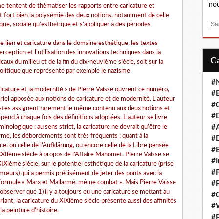
nou
e tentent de thématiser les rapports entre caricature et
ent fort bien la polysémie des deux notions, notamment de celle
E
que, sociale qu’esthétique et s’appliquer à des périodes
m
le lien et caricature dans le domaine esthétique, les textes
a
erception et l’utilisation des innovations techniques dans la
i
caux du milieu et de la fin du dix-neuvième siècle, soit sur la
l
 politique que représente par exemple le nazisme
#
ricature et la modernité » de Pierre Vaisse ouvrent ce numéro,
#E
riel apposée aux notions de caricature et de modernité. L’auteur
#C
alistes assignent rarement le même contenu aux deux notions et
#D
épend à chaque fois des définitions adoptées. L’auteur se livre
inologique : au sens strict, la caricature ne devrait qu’être le
#A
erme, les débordements sont très fréquents ; quant à la
#D
e, ou celle de l’Aufklärung, ou encore celle de la Libre pensée
#E
XXIième siècle à propos de l’Affaire Mahomet. Pierre Vaisse se
#I
XIXième siècle, sur le potentiel esthétique de la caricature (prise
#F
s mœurs) qui a permis précisément de jeter des ponts avec la
 formule « Marx et Mallarmé, même combat ». Mais Pierre Vaisse
#P
observer que 1) il y a toujours eu une caricature se mettant au
#C
lant, la caricature du XIXième siècle présente aussi des affinités
#
a peinture d’histoire.
#P