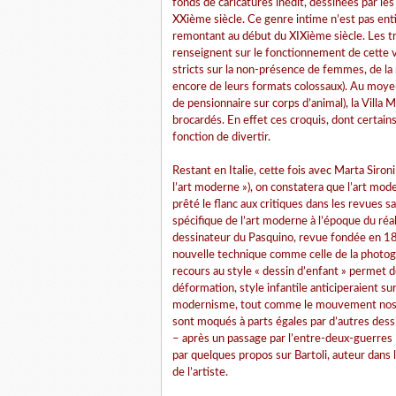
fonds de caricatures inédit, dessinées par l
XXième siècle. Ce genre intime n’est pas entiè
remontant au début du XIXième siècle. Les tr
renseignent sur le fonctionnement de cette 
stricts sur la non-présence de femmes, de l
encore de leurs formats colossaux). Au moyen
de pensionnaire sur corps d’animal), la Villa M
brocardés. En effet ces croquis, dont certain
fonction de divertir.
Restant en Italie, cette fois avec Marta Sironi
l’art moderne »), on constatera que l’art mod
prêté le flanc aux critiques dans les revues s
spécifique de l’art moderne à l’époque du réa
dessinateur du Pasquino, revue fondée en 185
nouvelle technique comme celle de la photogra
recours au style « dessin d’enfant » permet d
déformation, style infantile anticiperaient su
modernisme, tout comme le mouvement nosta
sont moqués à parts égales par d’autres dess
– après un passage par l’entre-deux-guerres 
par quelques propos sur Bartoli, auteur dans 
de l’artiste.