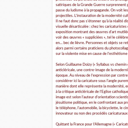
satiriques de la Grande Guerre surprennent par
passe du ludisme à la propagande. On voit les
projectiles. L’instauration de la modernité c
Il ne faut donc pas s’étonner qu’à la réalité
visuelle désarticulée : chez les caricaturist
exposition montrant des œuvres d’art mutilé
voir des œuvres « suppliciées », tel le célèb
en… bec de lièvre. Personnes et objets se ret
alors parmi certains praticiens du photocolla
sur la violente mise en cause de l’esthétisme 
Selon Guillaume Doizy (« Syllabus vs chemin d
anticléricale, une contre-image de la modernit
époque. Au niveau de l’expression par contre, 
considérer ici la caricature sous l’angle pur
manière dont elle représente la modernité, e
à la critique anticléricale de l’Eglise catholiq
image est selon l’auteur d’orientation scienti
jésuitisme politique, en le confrontant aux p
le téléphone, l’automobile, la bicyclette, le c
innovateur ou non des procédés caricaturau
Quittant la France pour l’Allemagne (« Carica