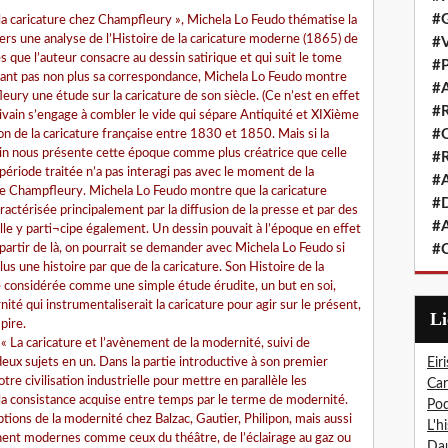
#G
a caricature chez Champfleury », Michela Lo Feudo thématise la
ers une analyse de l’Histoire de la caricature moderne (1865) de
#V
que l’auteur consacre au dessin satirique et qui suit le tome
#P
igeant pas non plus sa correspondance, Michela Lo Feudo montre
#A
ury une étude sur la caricature de son siècle. (Ce n’est en effet
#R
ivain s’engage à combler le vide qui sépare Antiquité et XIXième
#Q
sion de la caricature française entre 1830 et 1850. Mais si la
ain nous présente cette époque comme plus créatrice que celle
#R
ériode traitée n’a pas interagi pas avec le moment de la
#A
t de Champfleury. Michela Lo Feudo montre que la caricature
#D
ctérisée principalement par la diffusion de la presse et par des
#A
elle y parti¬cipe également. Un dessin pouvait à l’époque en effet
partir de là, on pourrait se demander avec Michela Lo Feudo si
#C
s une histoire par que de la caricature. Son Histoire de la
e considérée comme une simple étude érudite, un but en soi,
é qui instrumentaliserait la caricature pour agir sur le présent,
L
pire.
 « La caricature et l’avènement de la modernité, suivi de
eux sujets en un. Dans la partie introductive à son premier
Eiri
otre civilisation industrielle pour mettre en parallèle les
Car
 la consistance acquise entre temps par le terme de modernité.
Pod
tions de la modernité chez Balzac, Gautier, Philipon, mais aussi
L'h
nent modernes comme ceux du théâtre, de l’éclairage au gaz ou
Dau