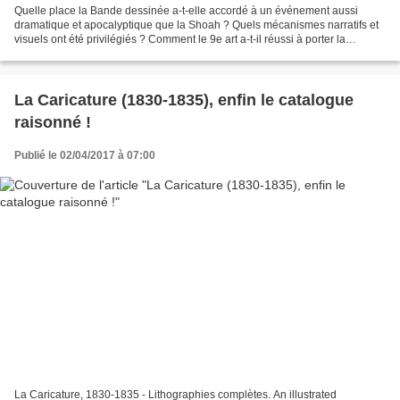
Quelle place la Bande dessinée a-t-elle accordé à un événement aussi
dramatique et apocalyptique que la Shoah ? Quels mécanismes narratifs et
visuels ont été privilégiés ? Comment le 9e art a-t-il réussi à porter la
Mémoire de ce crime inouï, avec quelle...
La Caricature (1830-1835), enfin le catalogue
raisonné !
Publié le 02/04/2017 à 07:00
La Caricature, 1830-1835 - Lithographies complètes. An illustrated