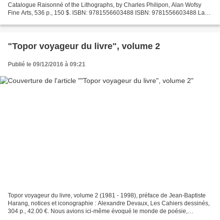
Catalogue Raisonné of the Lithographs, by Charles Philipon, Alan Wofsy
Fine Arts, 536 p., 150 $. ISBN: 9781556603488 ISBN: 9781556603488 La
Caricature, fondée en 1830 est sans conteste...
"Topor voyageur du livre", volume 2
Publié le 09/12/2016 à 09:21
Topor voyageur du livre, volume 2 (1981 - 1998), préface de Jean-Baptiste
Harang, notices et iconographie : Alexandre Devaux, Les Cahiers dessinés,
304 p., 42.00 €. Nous avions ici-même évoqué le monde de poésie,
d’angoisse et d’imagination dessinée de...