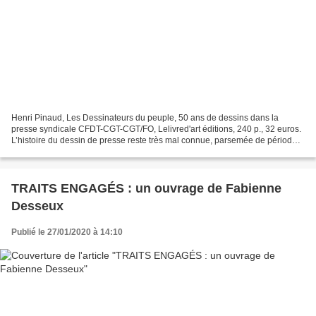
Henri Pinaud, Les Dessinateurs du peuple, 50 ans de dessins dans la
presse syndicale CFDT-CGT-CGT/FO, Lelivred'art éditions, 240 p., 32 euros.
L’histoire du dessin de presse reste très mal connue, parsemée de périodes
ou d’aspects jamais étudiés. Le récent...
TRAITS ENGAGÉS : un ouvrage de Fabienne
Desseux
Publié le 27/01/2020 à 14:10